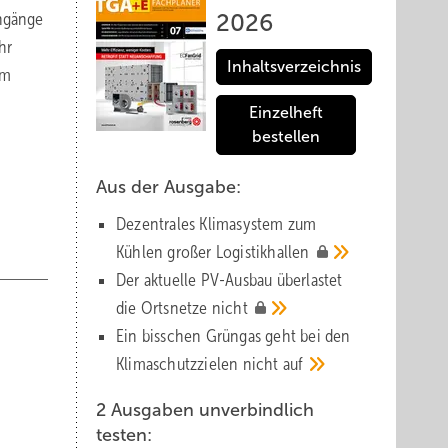
ingänge
2026
hr
Inhaltsverzeichnis
im
Einzelheft
bestellen
Aus der Ausgabe:
Dezentrales Klimasystem zum
Kühlen großer
Logistik­hallen
Der aktuelle PV-Ausbau über­lastet
die Orts­netze
nicht
Ein bisschen Grüngas geht bei den
Klima­schutz­zielen nicht
auf
2 Ausgaben unverbindlich
testen: