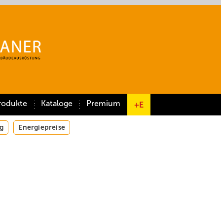
rodukte
Kataloge
Premium
+E
g
Energiepreise