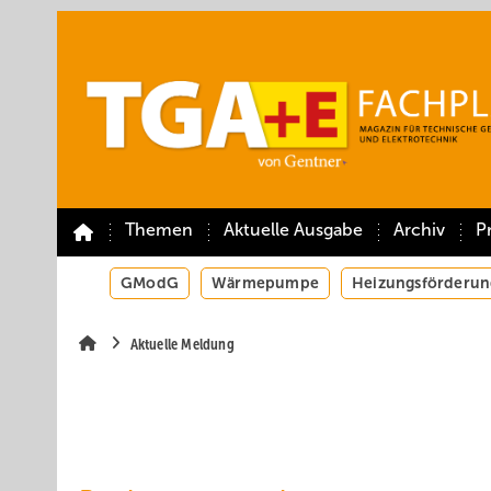
Springe
Springe
Springe
auf
auf
auf
Hauptinhalt
Hauptmenü
SiteSearch
Themen
Aktuelle Ausgabe
Archiv
P
GModG
Wärmepumpe
Heizungsförderun
Aktuelle Meldung