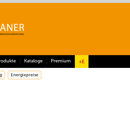
rodukte
Kataloge
Premium
+E
g
Energiepreise