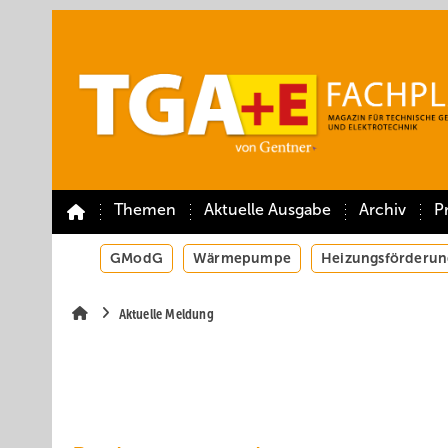
Springe
Springe
Springe
auf
auf
auf
Hauptinhalt
Hauptmenü
SiteSearch
Themen
Aktuelle Ausgabe
Archiv
P
GModG
Wärmepumpe
Heizungsförderun
Aktuelle Meldung