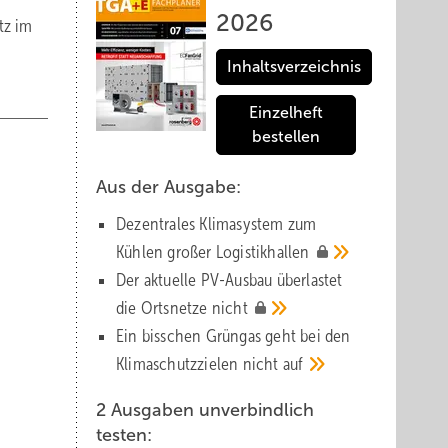
2026
tz im
Inhaltsverzeichnis
Einzelheft
bestellen
Aus der Ausgabe:
Dezentrales Klimasystem zum
Kühlen großer
Logistik­hallen
Der aktuelle PV-Ausbau über­lastet
die Orts­netze
nicht
Ein bisschen Grüngas geht bei den
Klima­schutz­zielen nicht
auf
2 Ausgaben unverbindlich
testen: