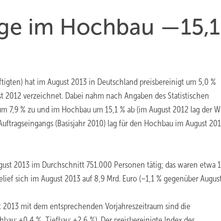
ge im Hochbau —15,1
igten) hat im August 2013 in Deutschland preisbereinigt um 5,0 %
st 2012 verzeichnet. Dabei nahm nach Angaben des Statistischen
um 7,9 % zu und im Hochbau um 15,1 % ab (im August 2012 lag der We
Auftragseingangs (Basisjahr 2010) lag für den Hochbau im August 201
ust 2013 im Durchschnitt 751.000 Personen tätig; das waren etwa 
lief sich im August 2013 auf 8,9 Mrd. Euro (–1,1 % gegenüber August
st 2013 mit dem entsprechenden Vorjahreszeitraum sind die
bau: +0,4 %, Tiefbau: +2,6 %). Der preisbereinigte Index des