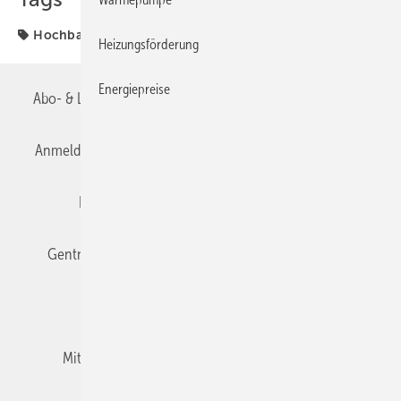
Hochbau
Heizungsförderung
Energiepreise
Abo- & Leserservice
AGB
Alle Inhalte chronologisch
Anmelden
Anmeldung & Registrierung
Datenschutz
Editor's choice
E-Paper
Fachbeiträge
Gentner Verlag
Impressum
Karriere bei Gentner
Team
Mediaservice
Mitgliedschaften und Engagement
Newsletter