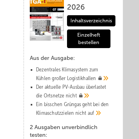
2026
Inhaltsverzeichnis
Einzelheft
bestellen
Aus der Ausgabe:
Dezentrales Klimasystem zum
Kühlen großer
Logistik­hallen
Der aktuelle PV-Ausbau über­lastet
die Orts­netze
nicht
Ein bisschen Grüngas geht bei den
Klima­schutz­zielen nicht
auf
2 Ausgaben unverbindlich
testen: