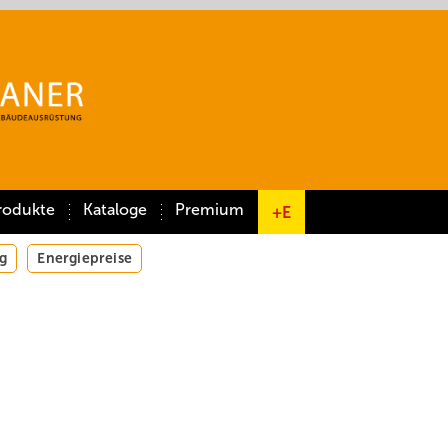
rodukte
Kataloge
Premium
+E
g
Energiepreise