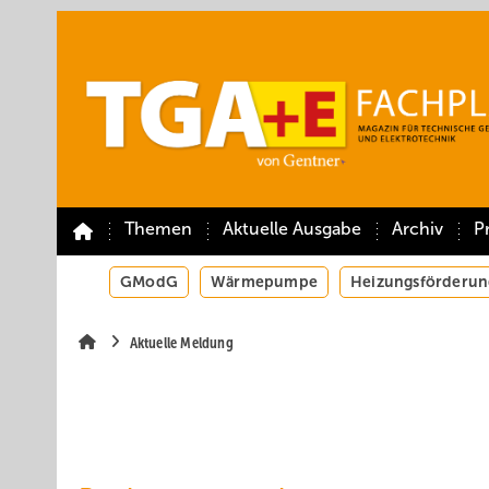
Springe
Springe
Springe
auf
auf
auf
Hauptinhalt
Hauptmenü
SiteSearch
Themen
Aktuelle Ausgabe
Archiv
P
GModG
Wärmepumpe
Heizungsförderun
Aktuelle Meldung