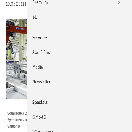
Premium
19.05.2011
|
Druckvorschau
+E
Services
Abo & Shop
Media
Newsletter
Specials
Vaillant
Solarkollektorproduktion bei Vaillant. 2010 ist die Nachfrage nach
GModG
Systemen zur Nutzung erneuerbarer Energien deutlich gesunken. (Quelle:
Vaillant)
Wärmepumpe