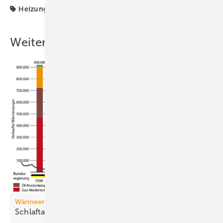
Heizungsindustrie
Weitere Inhalte
Wärmeerzeugermarkt
Schlaftabletten für den
Riesen