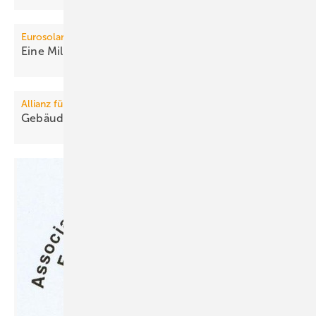
Eurosolar
Eine Millionen Mini-BHKWs bis
2015
Allianz für Gebäude-Energie-Effizienz
Gebäudesanierung für
Energiewende