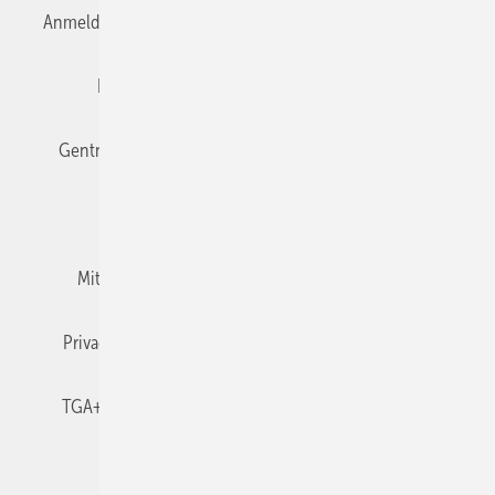
Anmelden
Anmeldung & Registrierung
Datenschutz
Editor's choice
E-Paper
Fachbeiträge
Gentner Verlag
Impressum
Karriere bei Gentner
Team
Mediaservice
Mitgliedschaften und Engagement
Newsletter
Privacy Manager
RSS-Feed
TGA+E abonnieren
TGA+E-WissensCheck
Veranstaltungen / Webinare
© 2026 TGA+E Fachplaner