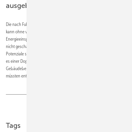
ausgebaut werden“
Die nach Fukushima von der Bundesregierung forcierte Energiewende
kann ohne vollumfängliche Berücksichtigung der extrem hohen
Energieeinspar- und CO
-Minderungspotenziale im Gebäudebestand
2
nicht geschafft werden, so die Verlautbarung des BDH. Damit diese
Potenziale schnell und nachhaltig gehoben werden können, bedürfe
es einer Doppelstrategie aus Effizienz und erneuerbaren Energien im
Gebäudebestand. Die Instrumente und insbesondere die Förderung
müssten entsprechend optimiert und ausgebaut werden. ■
Teilen
Link kopieren
Tags