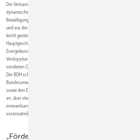
Der Verband sieht damit zwar den Silberstreif am Horizont, von einer
dynamischen Entwicklung könne aber keine Rede sein. „Für die
Bewältigung der großen Herausforderungen, die sich nach Fukushima
und aus der jetzt eingeleiteten Energiewende ergeben, reicht das
leicht gestiegene Marktvolumen keineswegs“, betont BDH-
Hauptgeschäftsführer Andreas Lücke. Für ihn steht fest: „Die bereits im
Energiekonzept und nunmehr auch mit der Energiewende geforderte
Verdopplung des Modernisierungstempos im energetisch völlig
veralteten Gebäudebestand bedarf zusätzlicher Investitionsanreize.“
Der BDH schließt sich uneingeschränkt der Forderung des
Bundesumweltministeriums und des Bundeswirtschaftsministeriums
sowie den Energie- und Umweltpolitikern im Deutschen Bundestag
an, über steuerliche Anreize den Einsatz effizienter Technik und
erneuerbarer Energien im Wärmemarkt mit Nachdruck
voranzutreiben.
„Förderung muss optimiert und