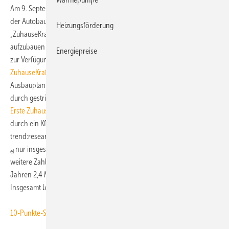
Am 9. September 2009 hatten der Energieversorger LichtBlick und
der Autobauer VW angekündigt, bis 2020 mit 100.000
Heizungsförderung
„ZuhauseKraftwerken“ (20 kW
) ein 2-GW-Verbundkraftwerk
el
aufzubauen und damit die (Spitzen)Leistung von zwei Kernkraftwerken
Energiepreise
zur Verfügung zu stellen (
Bericht von TGA Fachplaner:
ZuhauseKraftwerke: Mini-KWK komplett neu definiert
). Mit dem
Ausbauplan ist LichtBlick allerdings deutlich im Hintertreffen, auch
durch gestrichene Förderprogramme (
Bericht von TGA Fachplaner:
Erste ZuhauseKraftwerke installiert
). Ohne die massive Unterstützung
durch ein KfW-Programm würde gemäß einer Analyse von
trend:research
der KWK-Markt bis 2020
in der Gerätegröße bis 15 kW
nur insgesamt 66.500 Anlagen (im Referenzszenario) umfassen. Eine
el
weitere Zahl zum Vergleich: In Deutschland wurden in den letzten 4
Jahren 2,4 Mio. Wärmeerzeuger neu installiert oder ausgewechselt.
Insgesamt befinden sich rund 17 Mio. Wärmeerzeuger im Bestand. ■
10-Punkte-Sofortprogramm von Eurosolar