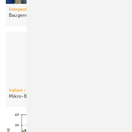
Energieeffizienz contra Gesetze
Baugenehmigung für
Mini-/Mikro-BHKW?
Vaillant / Honda
Mikro-BHKW für
Einfamilienhäuser