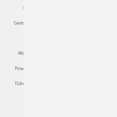
Editor's choice
E-Paper
Fachbeiträge
Gentner Verlag
Impressum
Karriere bei Gentner
Team
Mediaservice
Mitgliedschaften und Engagement
Newsletter
Privacy Manager
RSS-Feed
TGA+E abonnieren
TGA+E-WissensCheck
Veranstaltungen / Webinare
© 2026 TGA+E Fachplaner