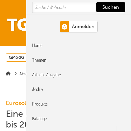
Springe
Springe
Springe
Search
auf
auf
auf
Hauptinhalt
Hauptmenü
SiteSearch
MENÜ
Home
GModG
Wärmepumpe
Heizungsförderung
Energ
Themen
Aktuelle Meldung
Aktuelle Ausgabe
Archiv
Eurosolar
Produkte
Eine Millionen Mini-BHKWs
Kataloge
bis 2015