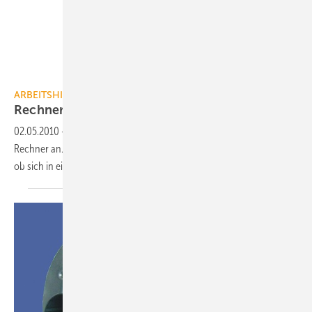
JV / Quelle: Viessmann
ARBEITSHILFE
Rechner für Mini-BHKW in
Wohngebäuden
02.05.2010
-
Die EnergieAgentur.NRW bietet jetzt online einen BHKW-
Rechner an. Mit ihm kann eine Abschätzung vorgenommen werden,
ob sich in einem Wohngebäude eine Mini-KWK-Anlage
rechnet.