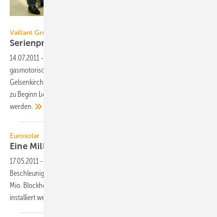
Vaillant Group
Vaillant Group
Serienproduktion von Mini-BHKW
gestartet
14.07.2011
-
Vaillant hat heute die Serienproduktion seines
gasmotorischen Mini-BHKWs ecopower 1.0 am Standort
Gelsenkirchen aufgenommen. Das jährliche Produktionsvolumen liegt
zu Beginn bei rund 1000 Anlagen und soll sukzessive erhöht
werden.
Eurosolar
Eine Millionen Mini-BHKWs bis
2015
17.05.2011
-
Eurosolar hat ein 10-Punkte-Sofortprogramm zur
Beschleunigung der Energiewende vorgelegt. Unter anderem sollen 1
Mio. Blockheizkraftwerke bis 2015 durch zinsbegünstigte Kredite
installiert
werden.