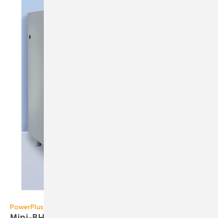
PowerPlus Technologies
PowerPlus Technologies
Mini-BHKW jetzt im Vaillant
Förder-Wunder