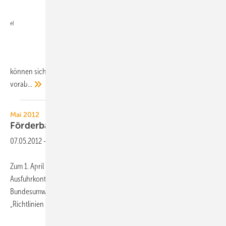
el
können sich laut KWK-Gesetz (§ 7 Abs. 3) auf Antrag vom Netzbetreiber
vorab...
Mai 2012
Förderbare
Mini-BHKW
07.05.2012
-
Zum 1. April 2012 ist das vom Bundesamt für Wirtschaft und
Ausfuhrkontrolle (BAFA) administrierte und vom
Bundesumweltministerium herausgegebene Förderprogramm
„Richtlinien zur Förderung von KWK-Anlagen bis 20 kW