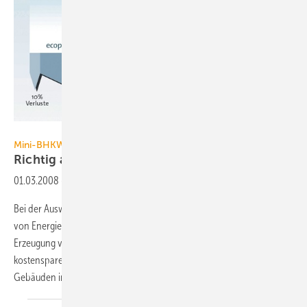
PowerPlus Technologies
Mini-BHKW
Richtig ausgelegt schnell
amortisiert
01.03.2008
-
Bei der Auswahl des Heizsystems steht gegenwärtig die Einsparung
von Energiekosten mehr denn je im Vordergrund. Die dezentrale
Erzeugung von Strom und Wärme mit einem Mini-BHKW ist eine
kostensparende und umweltschonende Lösung, die sich bei vielen
Gebäuden innerhalb kurzer Zeit
amortisiert.