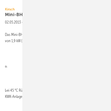
Kirsch
Kirsch
Mini-BHKW Knurznano mit 1,9
kWel
02.05.2013
-
Das Mini-BHKW Knurznano hat Kirsch mit einer elektrischen Leistung
von 1,9 kW (9 kW
th
bei 45 °C Rücklauftemperatur) ausgelegt. Hintergrund: Betreiber von
KWK-Anlagen bis 2,0 kW