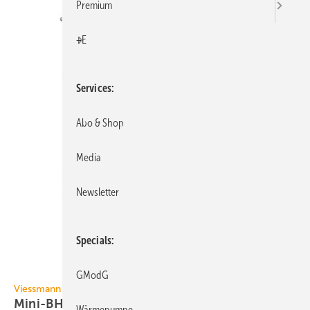
Premium
+E
Services
Abo & Shop
Media
Newsletter
Specials
GModG
Bild: Viessmann Werke
Viessmann
Mini-BHKW mit 6 und 8,5
kW
el
Wärmepumpe