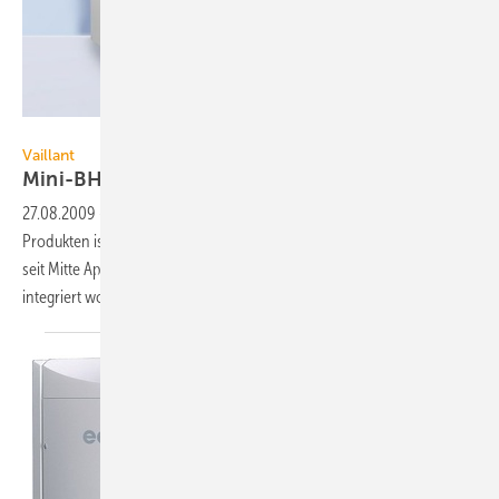
PowerPlus Technologies
Vaillant
Mini-BHKW jetzt im
Förder-Wunder
27.08.2009
-
Neben den auf erneuerbaren Energien basierenden
Produkten ist jetzt auch das ecopower Mini-BHKW vollständig in das
seit Mitte April diesen Jahres verfügbare “Vaillant Förder-Wunder“
integriert
worden.