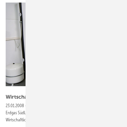
PowerPlus Technologies [1] [1] http://www.ecopower.de/
Wirtschaftlichkeits-Studie mit acht
Mini-BHKW
23.01.2008
-
Acht von 1000 Bewerbern erhalten jetzt ein Mini-BHKW.
Erdgas Südbayern und die TU München wollen drei Jahre lang die
Wirtschaftlichkeit
untersuchen.