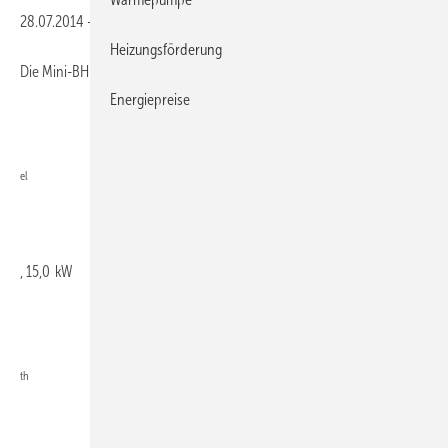
28.07.2014
-
Heizungsförderung
Die Mini-BHKW Vitobloc 200 EM-6/15 (6,0 kW
Energiepreise
el
, 15,0 kW
th