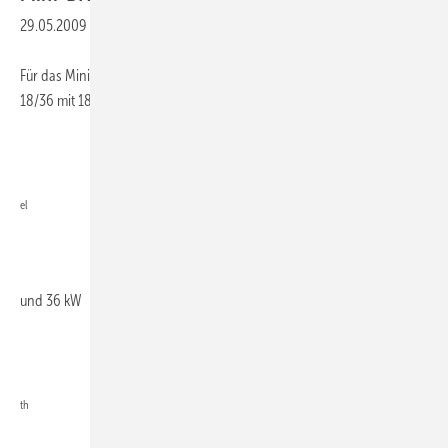
29.05.2009
-
Für das Mini-BHKW mit Brennwertnutzung ­Vitobloc 200 Modul EM-
18/36 mit 18 kW
el
und 36 kW
th