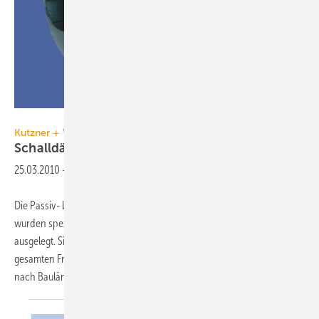
Kutzner + Weber
Kutzner + Weber
Schalldämpfer für
Mini-BHKW
25.03.2010
-
Die Passiv- bzw. Absorptionsschalldämpfer AGG von Kutzner+Weber
wurden speziell für die In­stallation in Abgasanlagen von BHKWs
ausgelegt. Sie verfügen über Dämpfungseigenschaften, die den
gesamten Frequenzbereich von 63 bis 8000 Hz berücksichtigen. Je
nach Baulänge und Nennweite dämpfen
AGG...