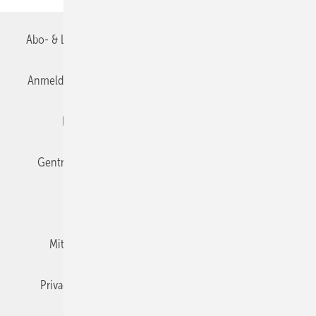
Abo- & Leserservice
AGB
Alle Inhalte chronologisch
Anmelden
Anmeldung & Registrierung
Datenschutz
Editor's choice
E-Paper
Fachbeiträge
Gentner Verlag
Impressum
Karriere bei Gentner
Team
Mediaservice
Mitgliedschaften und Engagement
Newsletter
Privacy Manager
RSS-Feed
TGA+E abonnieren