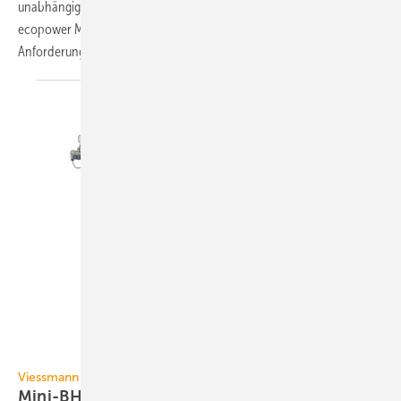
unabhängigen Prüfinstitut getestet und zertifiziert. Damit erfüllen die
ecopower Mini-BHKW von PowerPlus Technologies sämtliche
Anforderungen der Richtlinien zur
Förderung...
Viessmann Werke
Viessmann
Mini-BHKW mit
Brennwertnutzung