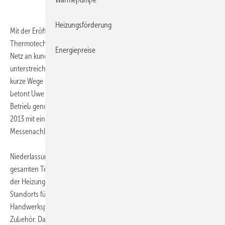
Heizungsförderung
Mit der Eröffnung der 52. Niederlassung in Lüneburg hat die Bosch-
Thermotechnik-Marke
Buderus
ihr bundesweit flächendeckendes
Energiepreise
Netz an kundennahen Standorten weiter ausgebaut. „Wir
unterstreichen damit den Anspruch, unseren Handwerkspartnern
kurze Wege und umfassende Dienstleistungen in ihrer Nähe zu bieten“,
betont Uwe Ladwig, Vertriebsleiter Buderus Deutschland. Offiziell in
Betrieb genommen wurde die Niederlassung Lüneburg Anfang April
2013 mit einem Tag der offenen Tür – verbunden mit einer
Messenachlese zur ISH.
Niederlassungsleiter Karsten Groh freute sich zusammen mit dem
gesamten Team der Niederlassung Lüneburg über das große Interesse
der Heizungsfachfirmen. Er unterstrich die Bedeutung des neuen
Standorts für die umfassende und zeitnahe Versorgung der
Handwerkspartner in der Region mit Buderus-Produkten und -
Zubehör. Das neue Abhollager hält eine große Zahl von Teilen