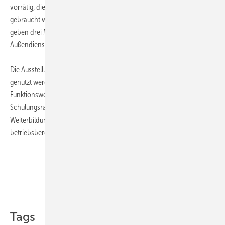
vorrätig, die von Heizungsfachbetrieben im täglichen Geschäft
gebraucht werden. Antworten auf Fragen rund um die Heiztechnik
geben drei Mitarbeiter im Innendienst sowie zwei
Außendienstmitarbeiter.
Die Ausstellungsräume können von den Handwerkspartnern auch
genutzt werden, um ihren Kunden die Wärmeerzeuger und ihre
Funktionsweise zu verdeutlichen. Ein komplett eingerichteter
Schulungsraum ist ebenfalls vorhanden. Hier bietet Buderus
Weiterbildungsmöglichkeiten in der Theorie sowie an
betriebsbereiten Anlagen an. ■
Teilen
Link kopieren
Tags