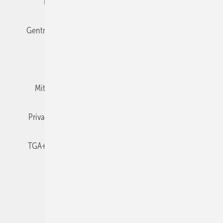
Editor's choice
E-Paper
Fachbeiträge
Gentner Verlag
Impressum
Karriere bei Gentner
Team
Mediaservice
Mitgliedschaften und Engagement
Newsletter
Privacy Manager
RSS-Feed
TGA+E abonnieren
TGA+E-WissensCheck
Veranstaltungen / Webinare
© 2026 TGA+E Fachplaner