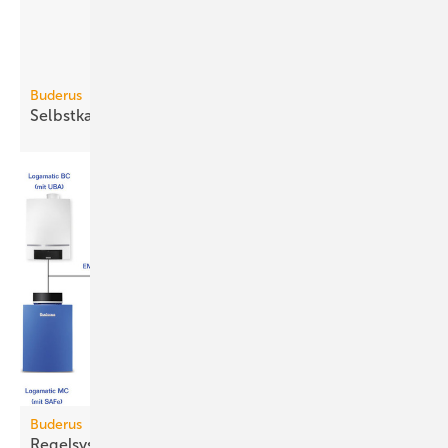
Buderus
Selbstkalibrierender
Öl-Brenner
Buderus
Regelsystem Logamatic EMS
plus