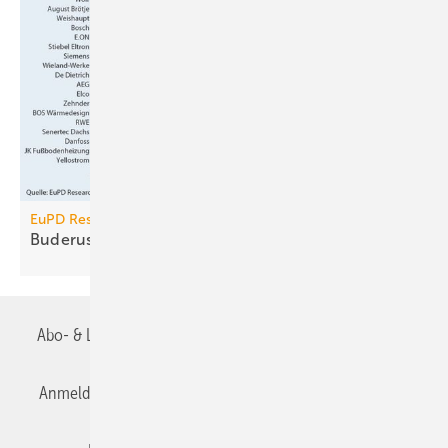
EuPD Research
Buderus ist bekannteste
Heizungsmarke
Abo- & Leserservice
AGB
Alle Inhalte chronologisch
Anmelden
Anmeldung & Registrierung
Datenschutz