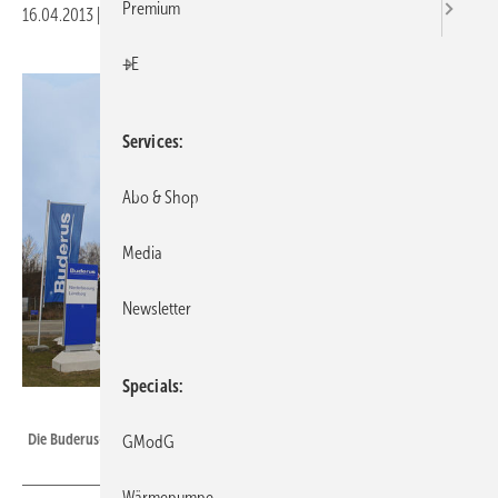
Premium
16.04.2013
|
Druckvorschau
+E
Services
Abo & Shop
Media
Newsletter
Specials
Buderus
Die Buderus-Niederlassung in Lüneburg.
GModG
Wärmepumpe