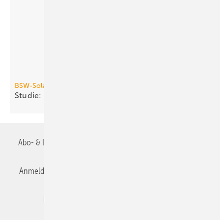
BSW-Solar
Studie: Solarstromspeicher entlasten
Netze
Abo- & Leserservice
AGB
Alle Inhalte chronologisch
Anmelden
Anmeldung & Registrierung
Datenschutz
Editor's choice
E-Paper
Fachbeiträge