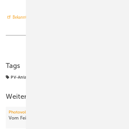
Bekanntmachung der Vergütungssätze im Bundesanzeiger
Teilen
Link kopieren
Tags
PV-Anlage
PV-Förderung
Weitere Inhalte
Photovoltaik
Vom Feindbild zum
Systembaustein