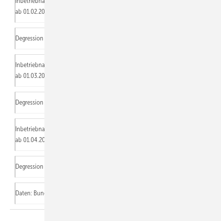
Inbetriebnahme
16,64
15,79
14,08
11,52
ab 01.02.2013
Ct/kWh
Ct/kWh
Ct/kWh
Ct/kWh
Degression
2,2 %
Inbetriebnahme
16,28
15,44
13,77
11,27
ab 01.03.2013
Ct/kWh
Ct/kWh
Ct/kWh
Ct/kWh
Degression
2,2 %
Inbetriebnahme
15,92
15,10
13,47
11,02
ab 01.04.2013
Ct/kWh
Ct/kWh
Ct/kWh
Ct/kWh
Degression
2,2 %
Daten: Bundesnetzagentur