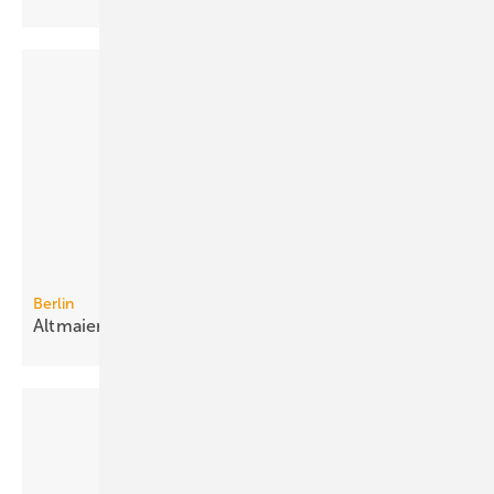
Berlin
Altmaier will EEG-Umlage
einfrieren