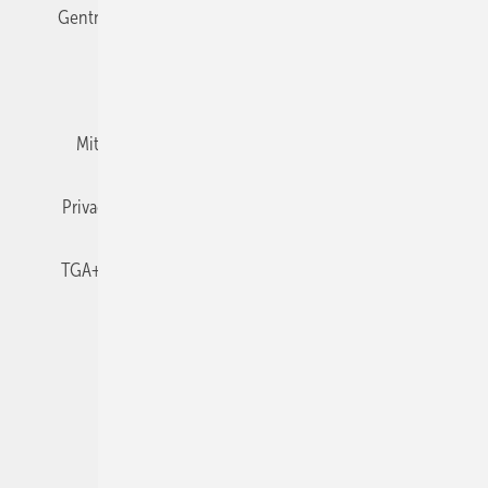
Gentner Verlag
Impressum
Karriere bei Gentner
Team
Mediaservice
Mitgliedschaften und Engagement
Newsletter
Privacy Manager
RSS-Feed
TGA+E abonnieren
TGA+E-WissensCheck
Veranstaltungen / Webinare
© 2026 TGA+E Fachplaner