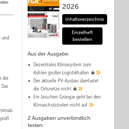
ellets
2026
Inhaltsverzeichnis
Einzelheft
n und
bestellen
Aus der Ausgabe:
Dezentrales Klimasystem zum
Kühlen großer
Logistik­hallen
n die
Der aktuelle PV-Ausbau über­lastet
. Das
die Orts­netze
nicht
Ein bisschen Grüngas geht bei den
Klima­schutz­zielen nicht
auf
rstmals
2 Ausgaben unverbindlich
prüft
testen: