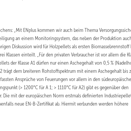
Zeichens: „Mit ENplus kommen wir auch beim Thema Versorgungssich
teiligung an einem Monitoringsystem, das neben der Produktion auc
rigen Diskussion wird für Holzpellets als ersten Biomassebrennstoff 
i Klassen einteilt. „Für den privaten Verbraucher ist vor allem die Kl
ellets der Klasse A1 dürfen nur einen Aschegehalt von 0,5 % (Nadelh
A2 trägt dem breiteren Rohstoffspektrum mit einem Aschegehalt bis 
efassten Ansprüche von Feuerungen vor allem in den südeuropäisch
gspunkt (> 1200°C für A 1; > 1110°C für A2) gibt es gegenüber den
. Die mit der europäischen Norm erstmals definierten Industriepelle
benfalls neue EN-B-Zertifikat ab. Hiermit verbunden werden höhere