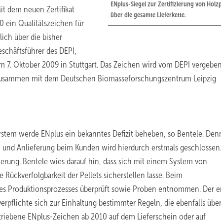
ENplus-Siegel zur Zertifizierung von Holzp
it dem neuen Zertifikat
über die gesamte Lieferkette.
 ein Qualitätszeichen für
lich über die bisher
eschäftsführer des DEPI,
 am 7. Oktober 2009 in Stuttgart. Das Zeichen wird vom DEPI vergebe
zusammen mit dem Deutschen Biomasseforschungszentrum Leipzig
system werde ENplus ein bekanntes Defizit beheben, so Bentele. Den
on und Anlieferung beim Kunden wird hierdurch erstmals geschlossen
zierung. Bentele wies darauf hin, dass sich mit einem System von
Rückverfolgbarkeit der Pellets sicherstellen lasse. Beim
des Produktionsprozesses überprüft sowie Proben entnommen. Der e
erpflichte sich zur Einhaltung bestimmter Regeln, die ebenfalls über
riebene ENplus-Zeichen ab 2010 auf dem Lieferschein oder auf