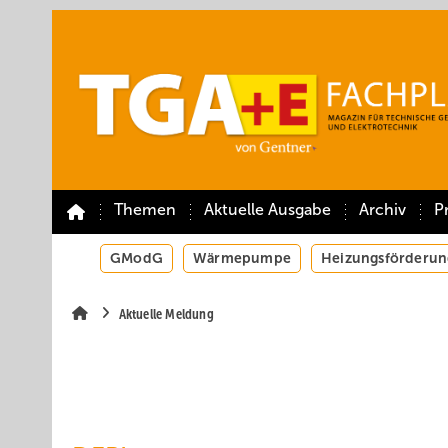
Springe
Springe
Springe
auf
auf
auf
Hauptinhalt
Hauptmenü
SiteSearch
Themen
Aktuelle Ausgabe
Archiv
P
GModG
Wärmepumpe
Heizungsförderun
Aktuelle Meldung