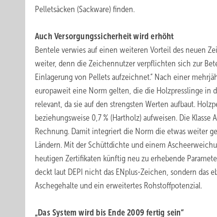
Pelletsäcken (Sackware) finden.
Auch Versorgungssicherheit wird erhöht
Bentele verwies auf einen weiteren Vorteil des neuen 
weiter, denn die Zeichennutzer verpflichten sich zur Be
Einlagerung von Pellets aufzeichnet.“ Nach einer mehrjäh
europaweit eine Norm gelten, die die Holzpresslinge in dre
relevant, da sie auf den strengsten Werten aufbaut. Holzp
beziehungsweise 0,7 % (Hartholz) aufweisen. Die Klasse 
Rechnung. Damit integriert die Norm die etwas weiter g
Ländern. Mit der Schüttdichte und einem Ascheerweichun
heutigen Zertifikaten künftig neu zu erhebende Parameter
deckt laut DEPI nicht das ENplus-Zeichen, sondern das e
Aschegehalte und ein erweitertes Rohstoffpotenzial.
„Das System wird bis Ende 2009 fertig sein“