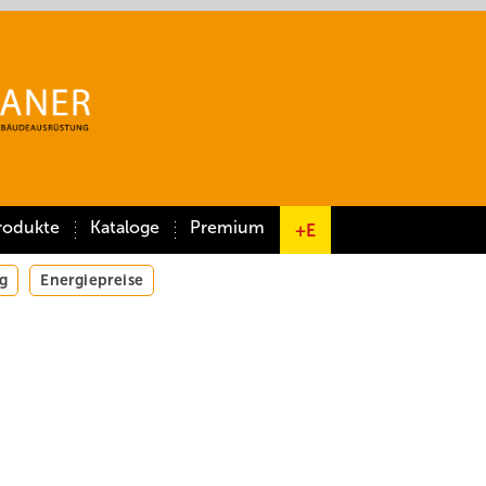
rodukte
Kataloge
Premium
+E
g
Energiepreise