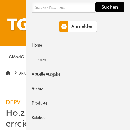
Springe
Springe
Springe
Search
auf
auf
auf
Hauptinhalt
Hauptmenü
SiteSearch
MENÜ
Home
GModG
Wärmepumpe
Heizungsförderung
Energ
Themen
Aktuelle Meldung
Aktuelle Ausgabe
Archiv
DEPV
Produkte
Holzpellet-Produktion
Kataloge
erreicht Höchstwert