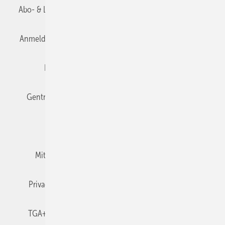
Abo- & Leserservice
AGB
Alle Inhalte chronologisch
Anmelden
Anmeldung & Registrierung
Datenschutz
Editor's choice
E-Paper
Fachbeiträge
Gentner Verlag
Impressum
Karriere bei Gentner
Team
Mediaservice
Mitgliedschaften und Engagement
Newsletter
Privacy Manager
RSS-Feed
TGA+E abonnieren
TGA+E-WissensCheck
Veranstaltungen / Webinare