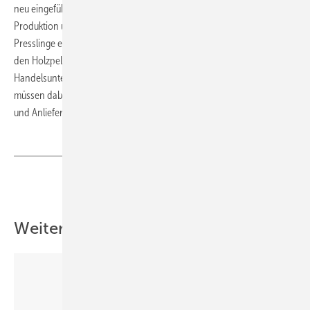
neu eingeführte
ENplus
-Gütesiegel. Etwa zwei Drittel der
Produktion und bereits ein Viertel der in Deutschland gehandelten
Presslinge erfüllt damit einen besonderen Qualitätsstandard. Neben
den Holzpellet-Produzenten werden bei ENplus auch die
Handelsunternehmen in die Zertifizierung mit einbezogen und
müssen dabei besondere Anforderungen bei Lagerung, Transport
und Anlieferung erfüllen.
ToR
Teilen
Link kopieren
Weitere Inhalte