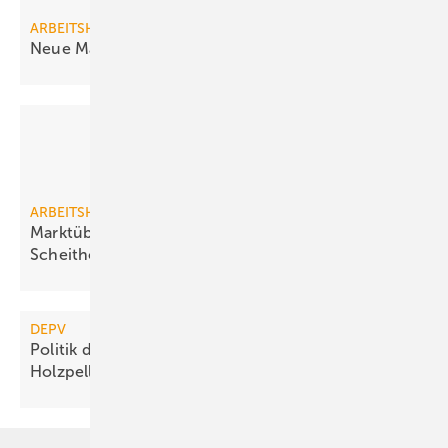
ARBEITSHILFE
Neue Marktübersicht
Pelletheizungen
ARBEITSHILFE
Marktübersicht
Scheitholzvergaser-/Kombikessel
DEPV
Politik dämpft Zuwachs bei
Holzpellet-Heizungsanlagen