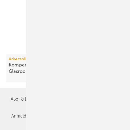
Arbeitshilfe
Kompendium „Baulicher Brand­schutz mit Rigips
Glasroc
F“
Abo- & Leserservice
AGB
Alle Inhalte chronologisch
Anmelden
Anmeldung & Registrierung
Datenschutz