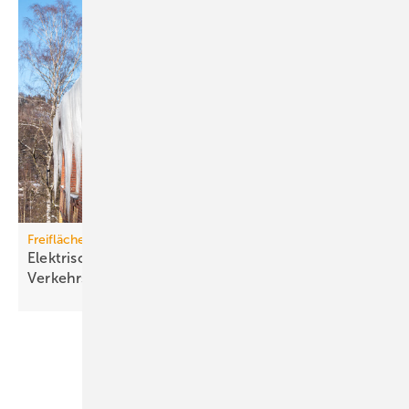
Freiflächenheizungen
Elektrische Heizsysteme unter­stützen bei
Ver­kehrs­siche­rungs­pflicht