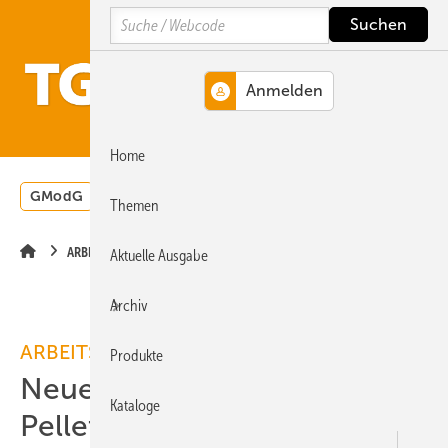
Springe
Springe
Springe
Search
auf
auf
auf
Hauptinhalt
Hauptmenü
SiteSearch
MENÜ
Home
GModG
Wärmepumpe
Heizungsförderung
Energ
Themen
ARBEITSHILFE
Aktuelle Ausgabe
Archiv
ARBEITSHILFE
Produkte
Neue Marktübersicht
Kataloge
Pelletheizungen