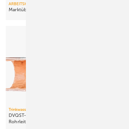
ARBEITSHILFE
Marktübersicht
Hackschnitzel-Heizungen
Trinkwasser-Installation
DVQST-Fach­pu­bli­ka­ti­on: In­nen­be­schich­tung von
Rohr­lei­tun­gen