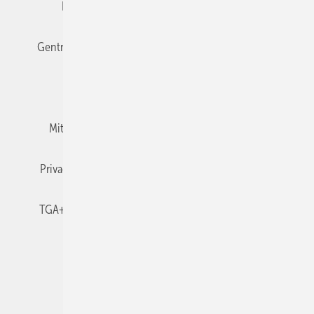
Editor's choice
E-Paper
Fachbeiträge
Gentner Verlag
Impressum
Karriere bei Gentner
Team
Mediaservice
Mitgliedschaften und Engagement
Newsletter
Privacy Manager
RSS-Feed
TGA+E abonnieren
TGA+E-WissensCheck
Veranstaltungen / Webinare
© 2026 TGA+E Fachplaner