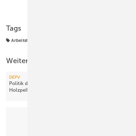
Teilen
Link kopieren
Tags
Arbeitshilfe
Marktübersicht
Pelletheizungen
Weitere Inhalte
DEPV
Politik dämpft Zuwachs bei
Holzpellet-Heizungsanlagen