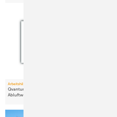
Arbeitshilfe
Qvantum-Leitfaden: Mög­lich­kei­ten der
Ab­luft­wär­me­pum­pe