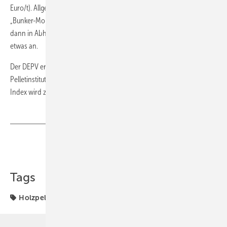
Euro/t). Allgemein gelten Mai, Juni und Juli als die günstigsten
„Bunker-Monate“; mit dem Start der Heizsaison ziehen die Preise
dann in Abhängigkeit der Nachfrage und des Rohstoffaufkommens
etwas an.
Der DEPV erhebt seit Jahresbeginn 2011 über das Deutsche
Pelletinstitut (DEPI) den DEPV-Index für den Preis von Holzpellets. Der
Index wird zur Monatsmitte veröffentlicht. ■
Teilen
Link kopieren
Tags
Holzpellet
Vormonat