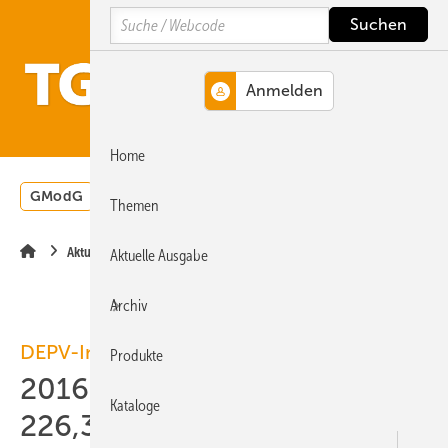
Springe
Springe
Springe
Search
auf
auf
auf
Hauptinhalt
Hauptmenü
SiteSearch
MENÜ
Home
GModG
Wärmepumpe
Heizungsförderung
Energ
Themen
Aktuelle Meldung
Aktuelle Ausgabe
Archiv
DEPV-Index
Produkte
2016-10: Holzpellets kosten
Kataloge
226,37 Euro/t