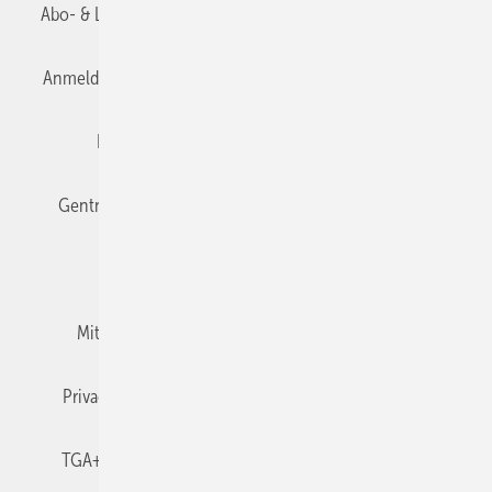
Abo- & Leserservice
AGB
Alle Inhalte chronologisch
Anmelden
Anmeldung & Registrierung
Datenschutz
Editor's choice
E-Paper
Fachbeiträge
Gentner Verlag
Impressum
Karriere bei Gentner
Team
Mediaservice
Mitgliedschaften und Engagement
Newsletter
Privacy Manager
RSS-Feed
TGA+E abonnieren
TGA+E-WissensCheck
Veranstaltungen / Webinare