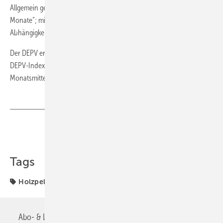
Allgemein gelten Mai, Juni, Juli und August als die günstigsten „Bunker-
Monate“; mit dem Start der Heizsaison ziehen die Preise dann in
Abhängigkeit der Nachfrage und des Rohstoffaufkommens etwas an.
Der DEPV erhebt seit 2011 über das Deutsche Pelletinstitut (DEPI) den
DEPV-Index für den Preis von Holzpellets. Der Index wird zur
Monatsmitte veröffentlicht. ■
Teilen
Link kopieren
Tags
Holzpellet
Vormonat
Abo- & Leserservice
AGB
Alle Inhalte chronologisch