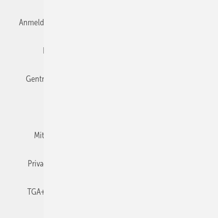
Anmelden
Anmeldung & Registrierung
Datenschutz
Editor's choice
E-Paper
Fachbeiträge
Gentner Verlag
Impressum
Karriere bei Gentner
Team
Mediaservice
Mitgliedschaften und Engagement
Newsletter
Privacy Manager
RSS-Feed
TGA+E abonnieren
TGA+E-WissensCheck
Veranstaltungen / Webinare
© 2026 TGA+E Fachplaner