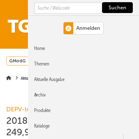
Springe
Springe
Springe
Search
auf
auf
auf
Hauptinhalt
Hauptmenü
SiteSearch
MENÜ
Home
GModG
Wärmepumpe
Heizungsförderung
Energ
Themen
Aktuelle Meldung
Aktuelle Ausgabe
Archiv
DEPV-Index
Produkte
2018-10: Holzpellets kosten
Kataloge
249,94 Euro/t