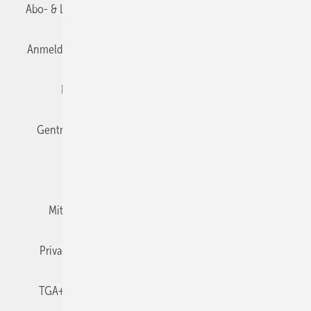
Abo- & Leserservice
AGB
Alle Inhalte chronologisch
Anmelden
Anmeldung & Registrierung
Datenschutz
Editor's choice
E-Paper
Fachbeiträge
Gentner Verlag
Impressum
Karriere bei Gentner
Team
Mediaservice
Mitgliedschaften und Engagement
Newsletter
Privacy Manager
RSS-Feed
TGA+E abonnieren
TGA+E-WissensCheck
Veranstaltungen / Webinare