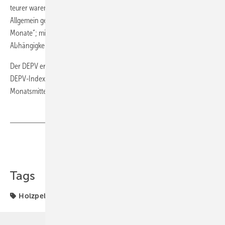
teurer waren Pellets im Juni und Juli (231,88 bzw. 231,28) Euro/t.
Allgemein gelten Mai, Juni, Juli und August als die günstigsten „Bunker-
Monate“; mit dem Start der Heizsaison ziehen die Preise dann in
Abhängigkeit der Nachfrage und des Rohstoffaufkommens etwas an.
Der DEPV erhebt seit 2011 über das Deutsche Pelletinstitut (DEPI) den
DEPV-Index für den Preis von Holzpellets. Der Index wird zur
Monatsmitte veröffentlicht. ■
Teilen
Link kopieren
Tags
Holzpellet
Vormonat