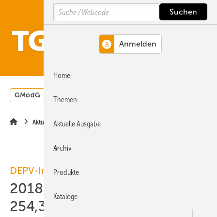
Springe
Springe
Springe
Search
auf
auf
auf
Hauptinhalt
Hauptmenü
SiteSearch
MENÜ
Home
GModG
Wärmepumpe
Heizungsförderung
Energ
Themen
Aktuelle Meldung
Aktuelle Ausgabe
Archiv
DEPV-Index
Produkte
2018-11: Holzpellets kosten
Kataloge
254,36 Euro/t