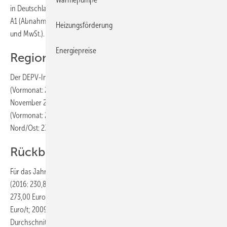
in Deutschland für eine Tonne Holzpellets der Qualitätsklasse ENplus
A1 (Abnahme 6 t, Lieferung im Umkreis 50 km, inkl. aller Nebenkosten
Heizungsförderung
und MwSt.).
Energiepreise
Regionale Preise für 26 t
Der DEPV-Index November 2018 für 26 t beträgt 237,30 Euro/t
(Vormonat: 234,24 Euro/a). Regional wurden Abnahmen von 26 t im
November 2018 zu folgenden Konditionen gehandelt: Süd: 242,07
(Vormonat: 235,33) Euro/t, Mitte: 231,51 (Vormonat: 229,66) Euro/t,
Nord/Ost: 230,96 (Vormonat: 230,90) Euro/t.
Rückblick auf die Preisentwicklung
Für das Jahr 2017 lag der Durchschnittspreis (6 t) bei 239,82 Euro/t
(2016: 230,84 Euro/t; 2015: 241,54 Euro/t; 2014: 258,34 Euro/t; 2013:
273,00 Euro/t; 2012: 235,88 Euro/t; 2011: 233,26 Euro/t; 2010: 225
Euro/t; 2009: 223 Euro/t). 2017 wurde der niedrigste
Durchschnittspreis im August mit 230,46 Euro/t ermittelt, geringfügig