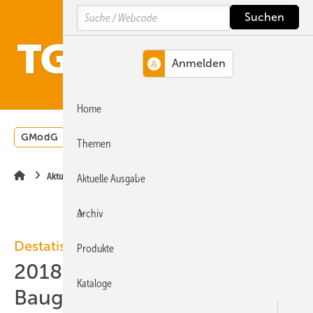
Springe
Springe
Springe
Search
auf
auf
auf
Hauptinhalt
Hauptmenü
SiteSearch
MENÜ
Home
GModG
Wärmepumpe
Heizungsförderung
Energ
Themen
Aktuelle Meldung
Aktuelle Ausgabe
Archiv
Destatis
Produkte
2018 bis 06: 0,6 % weniger
Kataloge
Baugenehmigungen