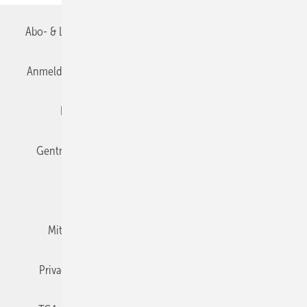
Abo- & Leserservice
AGB
Alle Inhalte chronologisch
Anmelden
Anmeldung & Registrierung
Datenschutz
Editor's choice
E-Paper
Fachbeiträge
Gentner Verlag
Impressum
Karriere bei Gentner
Team
Mediaservice
Mitgliedschaften und Engagement
Newsletter
Privacy Manager
RSS-Feed
TGA+E abonnieren