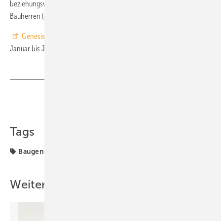
beziehungsweise +17,7 %) als auch auf die nichtöffentlichen
3
Bauherren (+5,3 Mio. m
beziehungsweise +5,7 %) zurückzuführen. ■
Genesis- und Destatis-Tabellen
zu den Baugenehmigungen
Januar bis Juni 2018
Teilen
Link kopieren
Tags
Baugenehmigung
Wohnung
Weitere Inhalte