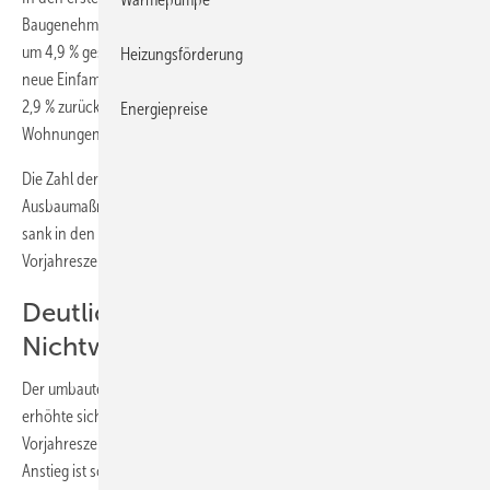
Baugenehmigungen für Wohnungen in neuen Mehrfamilienhäusern
um 4,9 % gestiegen. Dagegen ist die Zahl der Baugenehmigungen für
Heizungsförderung
neue Einfamilienhäuser um 1,6 % und für neue Zweifamilienhäuser um
2,9 % zurückgegangen. Die Zahl der Neubaugenehmigungen für
Energiepreise
Wohnungen in Wohnheimen ist stark gesunken (–35,9 %).
Die Zahl der Wohnungen, die durch genehmigte Um- und
Ausbaumaßnahmen an bestehenden Gebäuden entstehen sollen,
sank in den ersten sechs Monaten 2018 gegenüber dem
Vorjahreszeitraum um 5,9 %.
Deutliches Plus bei
Nichtwohngebäuden
Der umbaute Raum der genehmigten neuen Nichtwohngebäude
erhöhte sich von Januar bis Juni 2018 gegenüber dem
3
3
Vorjahreszeitraum um 6,8 Mio. m
auf 108,4 Mio. m
(+6,7 %). Der
3
Anstieg ist sowohl auf die öffentlichen Bauherren (+1,5 Mio.