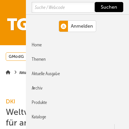
Springe
Springe
Springe
Search
auf
auf
auf
Hauptinhalt
Hauptmenü
SiteSearch
MENÜ
Home
GModG
Wärmepumpe
Heizungsförderung
Energ
Themen
Aktuelle Meldung
Aktuelle Ausgabe
Archiv
DKI
Produkte
Weltweites Qualitätszeichen
Kataloge
für antimikrobielles Kupfer