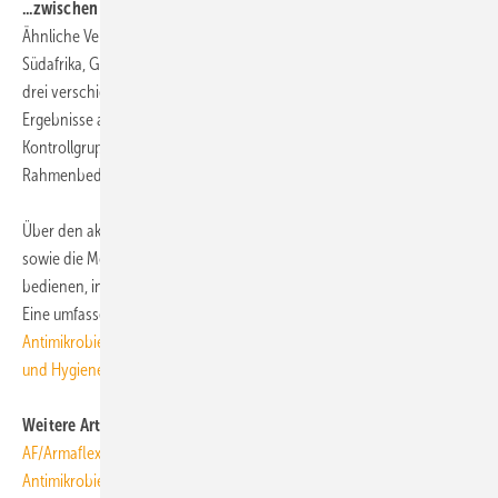
...zwischen 60 und 100 %
Ähnliche Versuche erfolgten auch in Großbritannien, Japan, Chile,
Südafrika, Griechenland, Skandinavien und auf Intensivstationen von
drei verschienen Kliniken in den USA. In allen Fällen zeigen laut DKI die
Ergebnisse auf kupferhaltigen Kontaktflächen im Vergleich zur
Kontrollgruppe eine deutliche Keim-Reduktion, die je nach
Rahmenbedingungen zwischen 60 und 100 % schwankte.
Über den aktuellen Forschungsstand, die erhältliche Produktpalette
sowie die Möglichkeit, sich des Markenzeichens als Hersteller zu
bedienen, informiert die Website
www.antimicrobialcopper.com
.
Eine umfassende Dokumentation enthält auch die DKI Broschüre
Antimikrobielle Kupferlegierungen - Neue Lösungen für Gesundheit
und Hygiene (6,4 MB)
.
ToR
Weitere Artikel zum Thema auf TGAonline
AF/Armaflex jetzt mit antimikrobieller Ausrüstung
Antimikrobiell beschichtete RLT-Geräte