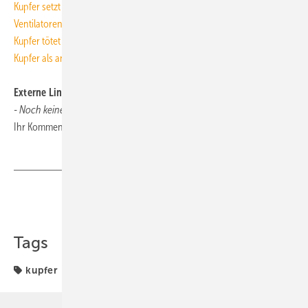
Kupfer setzt sich gegen Keime durch
Ventilatoren aus antimikrobiellen Werkstoffen
Kupfer tötet gefährliche Krankenhauskeime
Kupfer als antimikrobielles Material registriert
Externe Links und Links unserer Leser
- Noch keine vorhanden -
Ihr Kommentar oder Link zum Thema:
tga@tga-fachplaner.de
Teilen
Link kopieren
Tags
kupfer