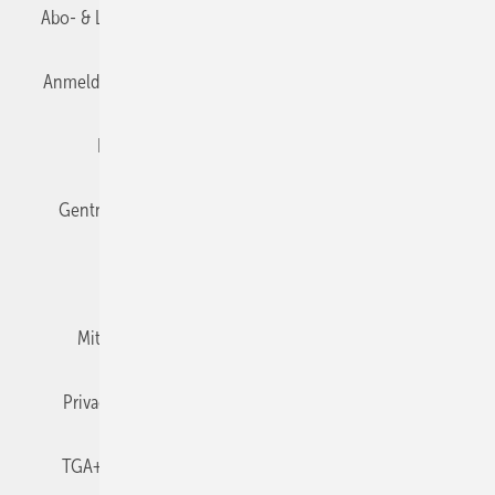
Abo- & Leserservice
AGB
Alle Inhalte chronologisch
Anmelden
Anmeldung & Registrierung
Datenschutz
Editor's choice
E-Paper
Fachbeiträge
Gentner Verlag
Impressum
Karriere bei Gentner
Team
Mediaservice
Mitgliedschaften und Engagement
Newsletter
Privacy Manager
RSS-Feed
TGA+E abonnieren
TGA+E-WissensCheck
Veranstaltungen / Webinare