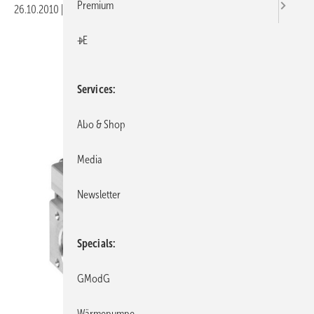
Premium
26.10.2010
|
Druckvorschau
+E
Services
Abo & Shop
Media
Newsletter
Specials
GModG
Wärmepumpe