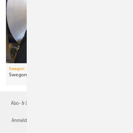
Swegon
Swegon akquiriert Blue Box
Group
Abo- & Leserservice
AGB
Alle Inhalte chronologisch
Anmelden
Anmeldung & Registrierung
Datenschutz