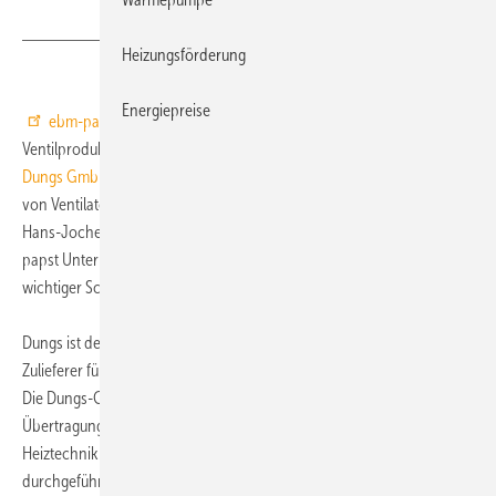
Dungs
Heizungsförderung
Energiepreise
ebm-papst
steht vor der Akquisition eines Teiles einer Gas-
Ventilproduktgruppe für wandhängende Wärmeerzeuger der
Karl
Dungs GmbH & Co KG
. Damit kauft der weltweit führende Hersteller
von Ventilatoren und Motoren erneut im Bereich der Heiztechnik zu.
Hans-Jochen Beilke, Vorsitzender der Geschäftsführung der ebm-
papst Unternehmensgruppe: „Der geplante Zukauf ist für uns ein
wichtiger Schritt zum strategischen Ausbau dieses Marktsegments.“
Dungs ist der Spezialist für Gas-, Sicherheits- und Regeltechnik und
Zulieferer für Hersteller von Heizgeräten sowie Prozesswärmeanlagen.
Die Dungs-Gruppe beschäftigt weltweit über 600 Mitarbeiter. Die
Übertragung des Geschäftsbereichs „GasBloc-Ventile“ für häusliche
Heiztechnik bis 80 kW Wärmeleistung soll in Form eines Asset Deals
durchgeführt werden. Karl Dungs: „Die geplante Transaktion ist die