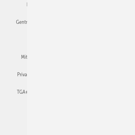
Editor's choice
E-Paper
Fachbeiträge
Gentner Verlag
Impressum
Karriere bei Gentner
Team
Mediaservice
Mitgliedschaften und Engagement
Newsletter
Privacy Manager
RSS-Feed
TGA+E abonnieren
TGA+E-WissensCheck
Veranstaltungen / Webinare
© 2026 TGA+E Fachplaner