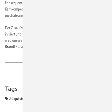
konsequente Umsetzung der strategischen Ausrichtung auf die
Kernkompetenzen von Dungs. Wir konzentrieren uns verstärkt auf
mechatronische Systeme in der Verbrennungstechnik.“
Der Zukauf wurde vom ebm-papst Tochterunternehmen Landshut
initiiert und steht kurz vor dem Abschluss. „Das Übernahmegeschäft
wird unsere Position als Systemanbieter nachhaltig stärken“, so Stefan
Brandl, Geschäftsführer in Landshut.
ToR
Teilen
Link kopieren
Tags
Akquisition