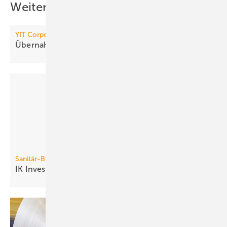
Weitere Inhalte
YIT Corporation
Übernahme von Caverion
abgeschlossen
Sanitär-Branche
IK Investment Partners kauft Hansa /
KWC