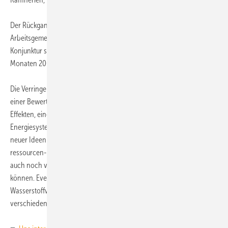
Der Rückgang des Primärenergieverbrauchs ist nach Auskunft der
Arbeitsgemeinschaft Energiebilanzen vor allem auf die insgesamt gute
Konjunktur sowie die milden Temperaturen in den ersten vier
Monaten 2007 sowie die hohen Energiepreise zurückzuführen.
Die Verringerung des Primärenergieverbrauchs beruht damit nach
1)
einer Bewertung von Arno A. Evers
hauptsächlich auf externen
Effekten, eine konzeptionelle Arbeit an einem neuen, dezentralen
Energiesystem sei nicht erkennbar. Nur eine Implementierung völlig
neuer Ideen in der Energiewirtschaft schaffe die jetzt erforderlichen
ressourcen- und klimaschonenden Lösungen, die darüber hinaus
auch noch verbraucherfreundlich und versorgungssicher sein
können. Evers schlägt eine dezentrale, echt solar geführte
Wasserstoffwirtschaft mit sinnvoll eingesetzten Brennstoffzellen
verschiedener Leistungsklassen vor.
ToR