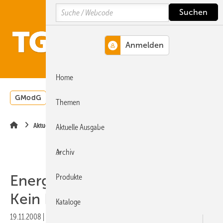
Springe
Springe
Springe
Search
auf
auf
auf
Hauptinhalt
Hauptmenü
SiteSearch
MENÜ
Home
GModG
Wärmepumpe
Heizungsförderung
Energ
Themen
Aktuelle Meldung
Aktuelle Ausgabe
Archiv
Energieverbrauchsentwicklung
Produkte
Kein Lichtblick
Kataloge
19.11.2008
|
Druckvorschau