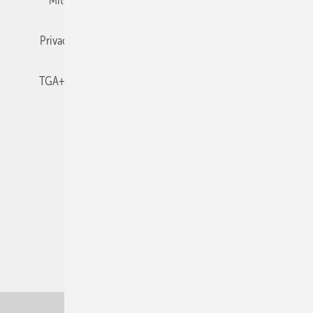
Mitgliedschaften und Engagement
Newsletter
Privacy Manager
RSS-Feed
TGA+E abonnieren
TGA+E-WissensCheck
Veranstaltungen / Webinare
© 2026 TGA+E Fachplaner