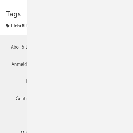
Tags
LichtBlick
Primärenergieverbrauch
Abo- & Leserservice
AGB
Alle Inhalte chronologisch
Anmelden
Anmeldung & Registrierung
Datenschutz
Editor's choice
E-Paper
Fachbeiträge
Gentner Verlag
Impressum
Karriere bei Gentner
Team
Mediaservice