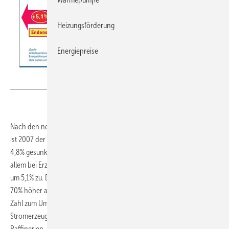
Heizungsförderung
Energiepreise
obs/Arno A. Evers FAIR_PR
Nach den neuesten Zahlen der Arbeitsgemeinschaft Energiebilanzen
ist 2007 der Primärenergieverbrauch gegenüber dem Vorjahr um
4,8% gesunken. Allerdings nahmen die Umwandlungsverluste, die vor
allem bei Erzeugung und Transport von elektrischem Strom anfallen,
um 5,1% zu. Die Umwandlungsverluste waren 2007 damit um mehr als
70% höher als der gesamte Verbrauch in deutschen Haushalten. Die
Zahl zum Umwandlungsverbrauch bezieht sich auf die
Stromerzeugung in Kraftwerken und beinhaltet auch die Bereiche der
Raffinerien, KWK Anlagen usw.