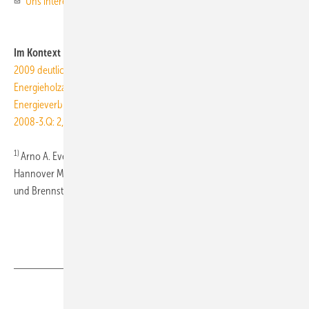
Uns interessiert Ihre Meinung!
Im Kontext
2009 deutlich höhere Strompreise erwartet
Energieholzanbau besser als Mais und Raps
Energieverbrauch der Haushalte sinkt deutlich
2008-3.Q: 2,4% mehr Primärenergie verbraucht
1)
Arno A. Evers, Starnberg, ist Gründer des jährlich im April auf der
Hannover Messe stattfindenden Gemeinschaftstandes Wasserstoff
und Brennstoffzellen.
www.fair-pr.com
Teilen
Link kopieren