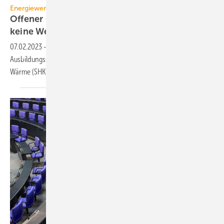
Energiewende
Offener CEO-Brief an Habeck: „Ohne Hände
keine
Wende“
07.02.2023
-
Energieunternehmen fordern einen
Ausbildungsschwerpunkt Energiemanagement, der Kompetenzen für
Wärme (SHK-Installateur) und Strom (Elektriker)
bündelt.