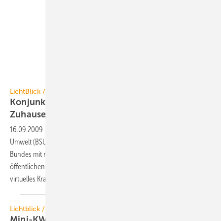
Volkswagen
LichtBlick / Hamburg
Konjunkturprogramm-Geld für
ZuhauseKraftwerke
16.09.2009
-
Die Hamburger Behörde für Stadtentwicklung und
Umwelt (BSU) fördert ab sofort aus dem Konjunkturprogramm II des
Bundes mit rund 2 Mio. Euro den Einbau von ZuhauseKraftwerken in
öffentlichen Einrichtungen der Stadt. Damit soll in Hamburg ein
virtuelles Kraftwerk mit 100 Blockheizkraftwerken erstellt
werden.
Lichtblick / Volkswagen
Mini-KWK-Kooperation für