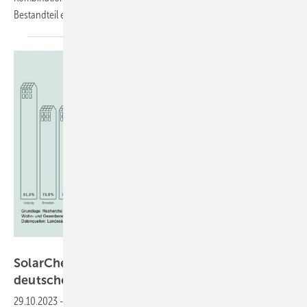
Bestandteil eines virtuellen Kraftwerks
werden.
LichtBlick SolarCheck 2023
SolarCheck 2023: PV-Zubau-Ranking für
deutsche
Metropolen
29.10.2023
-
Wie gut deutsche Metropolen das Photovoltaik-Potenzial