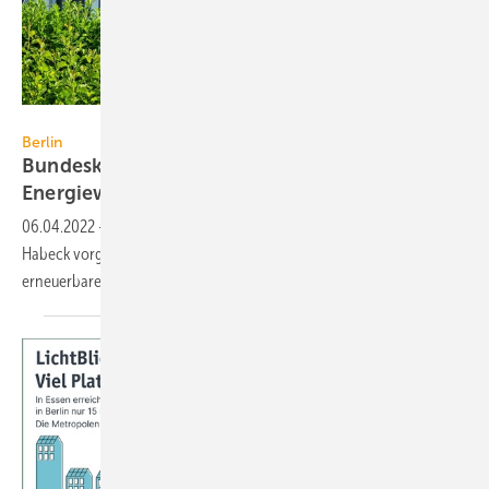
Calado – stock.adobe.com
Berlin
Bundeskabinett beschließt
Energiewende-Osterpaket
06.04.2022
-
Das Bundeskabinett hat am 6. April 2022 das von Robert
Habeck vorgeschlagene Osterpaket zur Beschleunigung des Zubaus
erneuerbarer Energien
verabschiedet.