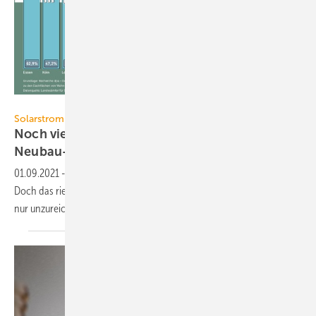
LichtBlick
Solarstrom
Noch viel Platz für Photovoltaik auf
Neubau-Dächern
01.09.2021
-
Neubau-Dächer sind ideal für Photovoltaik-Anlagen.
Doch das riesige Potenzial für die Energiewende wird in Deutschlands
nur unzureichend
ausgeschöpft.