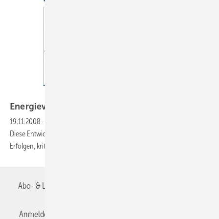
obs/Arno A. Evers FAIR_PR
Energieverbrauchsentwicklung: Kein
Lichtblick
19.11.2008
-
2007 ist der Primärenergieverbrauch um 4,8% gesunken.
Diese Entwicklung basiert auf externen Effekten und nicht auf echten
Erfolgen, kritisiert Arno A.
Evers.
Abo- & Leserservice
AGB
Alle Inhalte chronologisch
Anmelden
Anmeldung & Registrierung
Datenschutz