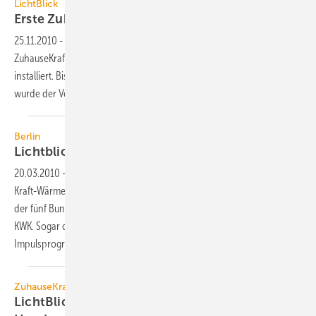
LichtBlick
Erste ZuhauseKraftwerke
installiert
25.11.2010
-
Der Energieversorger LichtBlick hat die ersten
ZuhauseKraftwerke bei Privat- und Gewerbekunden in Hamburg
installiert. Bis zum Jahresende sollen es 30 sein. Neben Hamburg
wurde der Vertreib bereits in weiteren Regionen
aufgenommen.
Berlin
Lichtblick für Mini-KWK-Förderung
(?)
20.03.2010
-
Beim Parlamentarischen Abend des Bundesverbands
Kraft-Wärme-Kopplung B.KWK gab es Einigkeit unter den Sprechern
der fünf Bundestagsfraktionen über den wichtigen Stellenwert der
KWK. Sogar die FDP hat von ihren Zerschlagungsplänen des
Impulsprogramms für Mini-KWK-Anlagen Abstand
genommen.
ZuhauseKraftwerke
LichtBlick sucht Partnerschaft mit dem