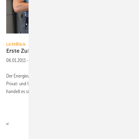
LichtBlick / Manfred Witt
LichtBlick
Erste ZuhauseKraftwerke
installiert
06.01.2011
-
Der Energieversorger LichtBlick hat die ersten ZuhauseKraftwerke bei
Privat- und Gewerbekunden in Hamburg installiert. Bei den Anlagen
handelt es sich um das Erdgas-Blockheizkraftwerke EcoBlue (20 kW
el