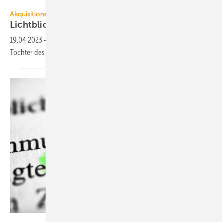
SFIO CRACHO - stock.adobe.com
Akquisitionen
Lichtblick übernimmt das Start-up
Installion
19.04.2023
-
Das Kölner Energie-Start-up ist seit Anfang April eine
Tochter des
Ökostrom-Anbieters.
kwarner – stock.adobe.com