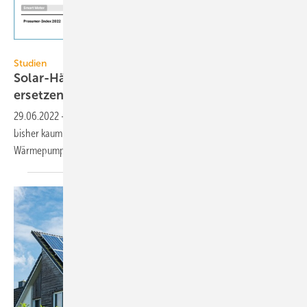
LichtBlick / EUPD Research
Studien
Solar-Häuser können zehn Kohlekraftwerke
ersetzen
29.06.2022
-
Die Potenziale für die Energiewende im Eigenheim sind
bisher kaum ausgeschöpft – dabei zahlen sich Investitionen in Solar,
Wärmepumpe und Elektroauto
aus.