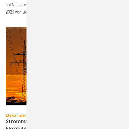
auf Neubauchdächern nutzen, zeigt zum vierten Mal der SolarCheck
2023 von
LichtBlick.
Frank Wagner – stock.adobe.com
Elektrifizierung
Strommarktdesign: Preis­sicher­heit und
Flexibilität
kombiniert