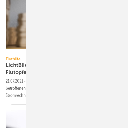
vchal / iStock / Getty Images Plus
Fluthilfe
LichtBlick übernimmt Stromrechnung der
Flutopfer
21.07.2021
-
LichtBlick hilft Flutopfern: Bei seinen vom Hochwasser
betroffenen Kunden übernimmt LichtBlick für drei Monate die
Stromrechnung und spendet
50 000 Euro.