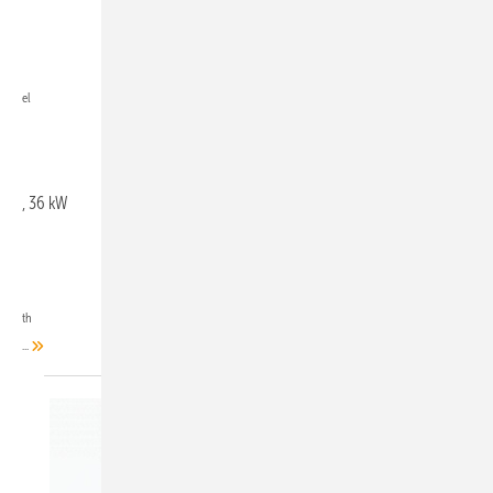
el
, 36 kW
th
...