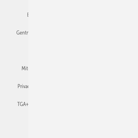
Editor's choice
E-Paper
Fachbeiträge
Gentner Verlag
Impressum
Karriere bei Gentner
Team
Mediaservice
Mitgliedschaften und Engagement
Newsletter
Privacy Manager
RSS-Feed
TGA+E abonnieren
TGA+E-WissensCheck
Veranstaltungen / Webinare
© 2026 TGA+E Fachplaner