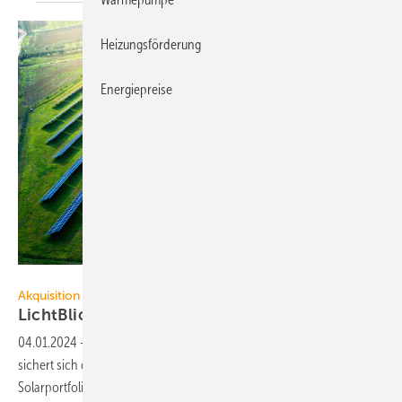
Heizungsförderung
Energiepreise
evoks24 - stock.adobe.com
Akquisition
LichtBlick und solargrün schließen sich zusamm
04.01.2024
-
Mit der Übernahme des Solarprojektierers solargrün
sichert sich der Energieversorger LichtBlick den Zugang zu einem
Solarportfolio mit über
100 Projekten.