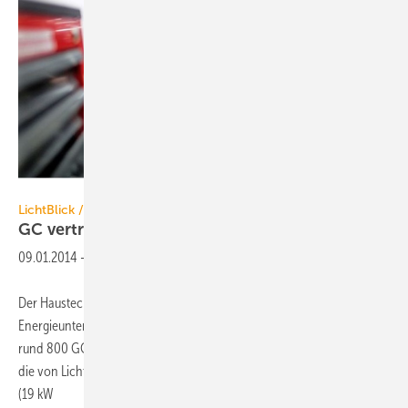
LichtBlick SE
LichtBlick / GC-Gruppe
GC vertreibt
ZuhauseKraftwerke
09.01.2014
-
Der Haustechnik-Fachgroßhändler GC-Gruppe und das
Energieunternehmen LichtBlick arbeiten künftig zusammen. Über die
rund 800 GC-Standorte in Deutschland werden seit November 2013
die von LichtBlick und Volkswagen entwickelten ZuhauseKraftwerke
(19 kW