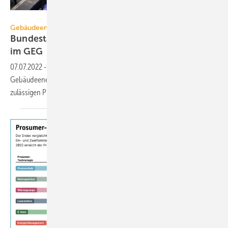
mdaake – stock.adobe.com
Gebäudeenergiegesetz
Bundestagsausschuss schleift EH55-Standard
im
GEG
07.07.2022
-
Die Verschärfung des Neubaustandards ab 2023 im
Gebäudeenergiegesetz wird voraussichtlich nur eine Senkung des
zulässigen Primärenergiebedarfs
umfassen.