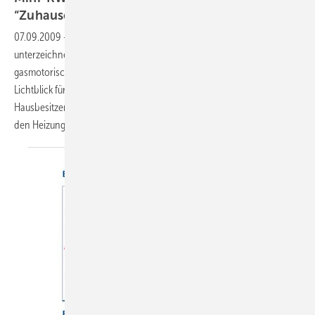
“ZuhauseKraftwerke“
07.09.2009
-
Der Energieanbieter Lichtblick und Volkswagen
unterzeichnen am 9. September einen Kooperationsvertrag über
gasmotorische Blockheizkraftwerke. Die “ZuhauseKraftwerke“ will
Lichtblick für einen Pauschalpreis von 5000 Euro installieren. Die
Hausbesitzer erhalten dafür günstige Wärme, die mit einer Miete für
den Heizungskeller verrechnet
wird.