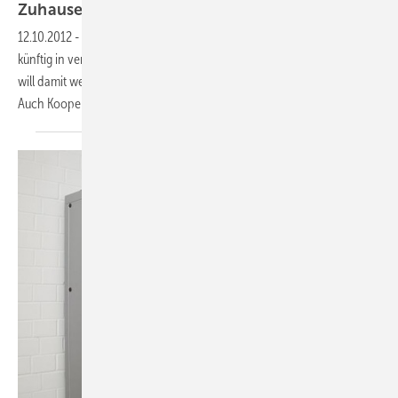
ZuhauseKraftwerk für 27.990
Euro
12.10.2012
-
LichtBlick bietet die Mini-KWK-Anlage “ZuhauseKraftwerk“
künftig in verschiedenen Geschäftsmodellen auch zum Kauf an und
will damit weitere Vertriebspartner und Kundengruppen gewinnen.
Auch Kooperationen mit Stadtwerken werden
angestrebt.