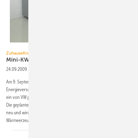
LichtBlick / Manfred Witt
ZuhauseKraftwerk
Mini-KWK neu
definiert
24.09.2009
-
Am 9. September 2009 haben der Autobauer Volkswagen und der
1)
Energie­versorger LichtBlick
einen weltweiten Exklusivvertrag über
ein von VW ­produziertes Erdgas-Blockheizkraftwerk unterzeichnet.
Die geplante Verwendung definiert Kraft-Wärme-Kopplung komplett
neu und wird erhebliche Auswirkungen auf den Strom-, Wärme- und
Wärmeerzeugermarkt haben.