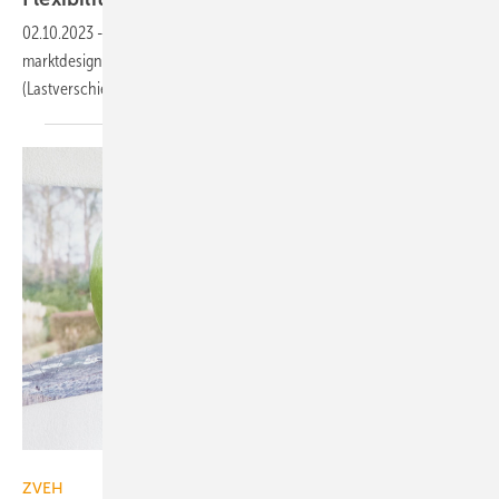
02.10.2023
-
Neon und LichtBlick haben in einer Studie zum Strom­
markt­design modelliert, wie sich Preissicherheit und Flexibilität
(Lastverschiebung) verbinden
lassen.
ArGe Medien im ZVEH
ZVEH