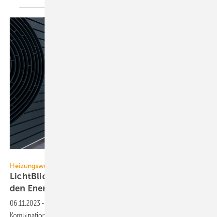
Vaillant Group
Heizungswende
LichtBlick integriert Vaillant-Wärmepumpen in
den
Energiemarkt
06.11.2023
-
Ab sofort werden Vaillant-Wärmepumpen in
Kombination mit dem LichtBlick-SolarPaket angeboten und können so