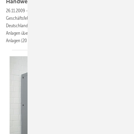
Handwerk
26.11.2009
-
Der Energieanbieter LichtBlick will für sein neues
Geschäftsfeld ZuhauseKraftwerk mit Handwerksbetrieben aus ganz
Deutschland kooperieren. Sie sollen den Einbau und die Wartung der
Anlagen übernehmen. 100.000 mit Erdgas betriebene Mini-KWK-
Anlagen (20 kW
) sollen bis 2020 installiert
werden.
el