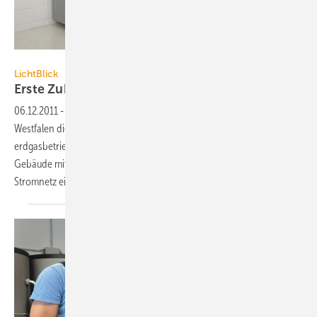
Manfred Witt / LichtBlick AG
LichtBlick
Erste ZuhausKraftwerke in NRW
installiert
06.12.2011
-
Der Energieanbieter LichtBlick hat in Nordrhein-
Westfalen die ersten zehn ZuhauseKraftwerke installiert. Die
erdgasbetriebenen Mini-KWK-Anlagen von Volkswagen versorgen die
Gebäude mit Wärme, den Strom speist LichtBlick ins öffentliche
Stromnetz
ein.