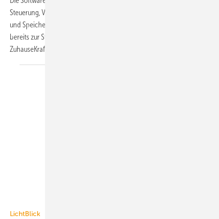
Die Software SchwarmDirigenten von LichtBlick ist für die die
Steuerung, Vernetzung und Einsatzoptimierung dezentraler Kraftwerke
und Speicher konzipiert. Der Energieanbieter setzt das Betriebssystem
bereits zur Steuerung von aktuell 730 dezentralen
ZuhauseKraftwerken ein. Die Mini-BHKWs
von...
Manfred Witt
LichtBlick