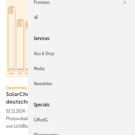
Premium
+E
Services
Abo & Shop
Media
LichtBlick
Newsletter
Dezentrale Energiewende
SolarCheck 2024: PV-Zubau-Ranking für
deutsche
Metropolen
Specials
02.11.2024
-
Auf neugebauten Dachflächen werden zunehmend
Photovoltaik-Anlagen berücksichtigt – das zeigt der SolarCheck 2024
GModG
von
LichtBlick.
Wärmepumpe