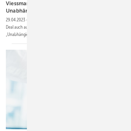
Viessmann-Deal: Handwerker sollen auf
Unabhängigkeit
achten
29.04.2023
-
Der ZVEH erwartet, dass sich u.a. der Viessmann-Carrier-
Deal auch auf das Elektro-Handwerk auswirkt und sieht
„Unabhängigkeit wahren als Gebot der
Stunde“.