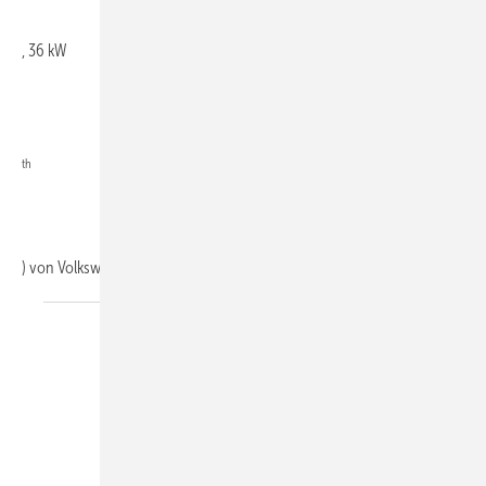
, 36 kW
th
) von Volkswagen, das der Konzern
exklusiv...
LichtBlick / Manfred Witt