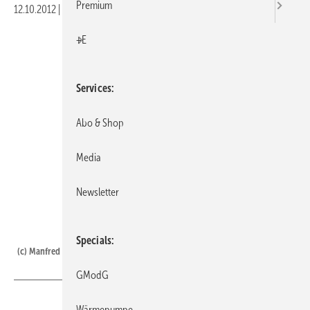
Premium
12.10.2012
|
Druckvorschau
+E
Services
Abo & Shop
Media
Newsletter
Manfred Witt
Specials
(c) Manfred Witt
GModG
Wärmepumpe