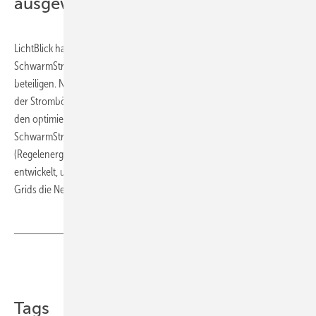
ausgeweitet werden
LichtBlick hat zudem angekündigt, die Vermarktung von
SchwarmStrom auszuweiten und seine Kunden an den Erlösen zu
beteiligen. Neben dem bereits praktizierten kurzfristigen Handel an
der Strombörse (Spotmarkt) bereitet das Unternehmen den Einstieg in
den optimierten Börsenhandel (Intraday-Markt) und die
SchwarmStrom-Erzeugung zur Stabilisierung der Stromnetze
(Regelenergiemarkt) vor. Außerdem werde ein neues Geschäftsmodell
entwickelt, um mit dem Einsatz von ZuhauseKraftwerken in Smart
Grids die Netzkosten zu senken. ■
Teilen
Link kopieren
Tags