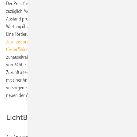
Der Preis für ein ZuhauseKraftwerk (Erdgas H/L) beträgt 27.990 Euro
zuzüglich Mehrwertsteuer und Installationskosten. Es ist damit das mit
Abstand preisgünstigste BHKW seiner Leistungsklasse. Einbau und
Wartung übernehmen qualifizierte Handwerkspartner von LichtBlick.
Eine Förderung über das vom BAFA administrierte
Mini-KWK-
Zuschussprogramm
ist möglich. In der zugehörigen
Liste der
förderfähigen KWK-Anlagen bis einschließlich 20 kWel
wird für die
ZuhauseKraftwerke (Volkswagen EcoBlue 2.0 Gen. 1) ein Förderbetrag
von 3460 Euro ausgewiesen. LichtBlick wird das ZuhauseKraftwerk in
Zukunft alternativ auch mit Spitzenlastheizkessel verkaufen, um auch
mit einer Anlage Gebäude mit sehr großem Wärmeverbrauch
versorgen zu können. Zudem können Immobilienbesitzer demnächst
neben der Wärme auch den Strom selber nutzen.
LichtBlick will die Anlagen betreiben
Alle Anlagen werden mit einer Kommunikationseinheit