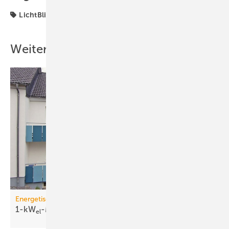
LichtBlick
ZuhauseKraftwerk
Weitere Inhalte
Energetische Gebäudemodernisierung
1-kW
-Mikro-KWK heizt
12-Familienhaus
el