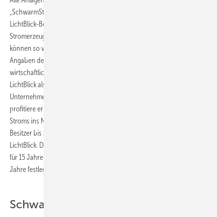
„SchwarmStrom-Ready“ ausgeliefert (SchwarmStrom ist die
LichtBlick-Bezeichnung für die bedarfsgerecht koordinierte
Stromerzeugung mit vielen dezentralen steuerbaren Einheiten). Sie
können so von LichtBlick in den Energiemarkt integriert werden. Nach
Angaben des Energieversorgers können Kunden dadurch zusätzliche
wirtschaftliche Vorteile erzielen. Entscheide sich ein Kunde für
LichtBlick als Betreiber des ZuhauseKraftwerks, biete das
Unternehmen attraktive Konditionen. Neben „fairen Wärmepreisen“
profitiere er von einer „lukrativen Prämie“ für die Einspeisung des
Stroms ins Netz. So könne beispielsweise ein Mehrfamilienhaus-
Besitzer bis zu 5000 Euro/a Jahr erlösen. Die Kosten für das Gas trägt
LichtBlick. Das Unternehmen bietet variable Tarife an und bindet sich
für 15 Jahre an den Vertrag, während die Kunden sich nur für je zwei
Jahre festlegen.
SchwarmStrom-Vermarktung soll