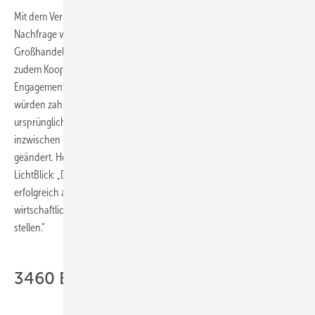
Mit dem Verkauf der ZuhauseKraftwerke reagiere man auf die
Nachfrage von Architekten, Planern und Immobilienbesitzern sowie
Großhandel und Handwerk in der Heizungsbranche. LichtBlick strebt
zudem Kooperationen mit Stadtwerken an und will zudem sein
Engagement im öffentlichen Sektor verstärken. Auch aus dem Ausland
würden zahlreiche Anfragen vorliegen. Der Anlagenverkauf war
ursprünglich nicht vorgesehen (
Bericht von TGA Fachplaner
),
inzwischen haben sich aber auch die Randbedingungen deutlich
geändert. Heiko von Tschischwitz, Vorstandsvorsitzender von
LichtBlick: „Die Einführungsphase der ZuhauseKraftwerke ist
erfolgreich abgeschlossen. Wir haben jetzt die technische und
wirtschaftliche Reife erreicht, um das Geschäft auf eine breite Basis zu
stellen.“
3460 Euro Mini-KWK-Zuschuss