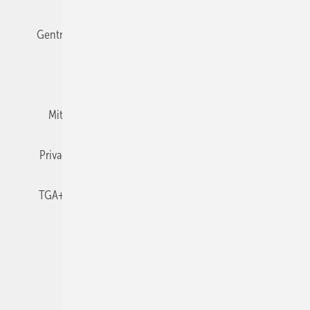
Gentner Verlag
Impressum
Karriere bei Gentner
Team
Mediaservice
Mitgliedschaften und Engagement
Newsletter
Privacy Manager
RSS-Feed
TGA+E abonnieren
TGA+E-WissensCheck
Veranstaltungen / Webinare
© 2026 TGA+E Fachplaner