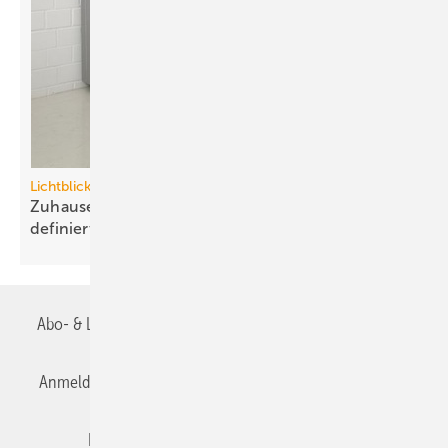
Lichtblick / Volkswagen
ZuhauseKraftwerke: Mini-KWK komplett neu
definiert
Abo- & Leserservice
AGB
Alle Inhalte chronologisch
Anmelden
Anmeldung & Registrierung
Datenschutz
Editor's choice
E-Paper
Fachbeiträge