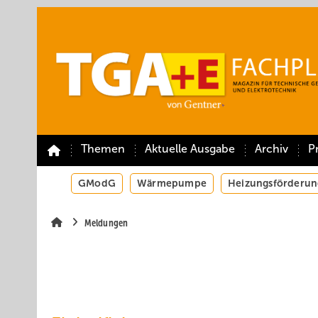
Springe
Springe
Springe
auf
auf
auf
Hauptinhalt
Hauptmenü
SiteSearch
Themen
Aktuelle Ausgabe
Archiv
P
GModG
Wärmepumpe
Heizungsförderun
Meldungen