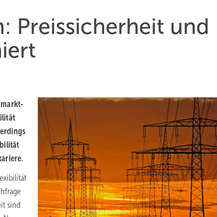
Preis­sicher­heit und
iert
­markt­
lität
lerdings
ilität
ariere.
xibilität
chfrage
it sind