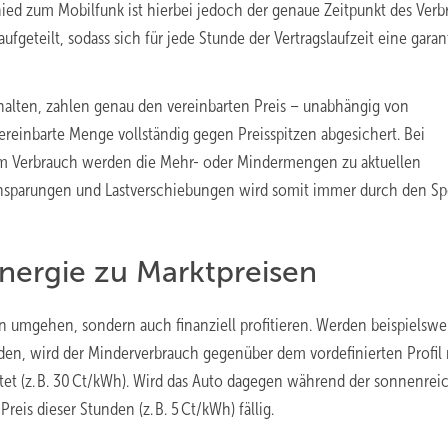
hied zum Mobilfunk ist hierbei jedoch der genaue Zeitpunkt des Verb
geteilt, sodass sich für jede Stunde der Vertragslaufzeit eine garan
halten, zahlen genau den vereinbarten Preis – unabhängig von
ereinbarte Menge vollständig gegen Preisspitzen abgesichert. Bei
m Verbrauch werden die Mehr- oder Mindermengen zu aktuellen
Einsparungen und Lastverschiebungen wird somit immer durch den Sp
nergie zu Marktpreisen
n umgehen, sondern auch finanziell profitieren. Werden beispielswe
en, wird der Minderverbrauch gegenüber dem vordefinierten Profil 
et (z. B. 30 Ct/kWh). Wird das Auto dagegen während der sonnenrei
eis dieser Stunden (z. B. 5 Ct/kWh) fällig.