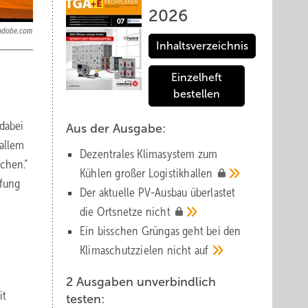
2026
.adobe.com
Inhaltsverzeichnis
Einzelheft
bestellen
 dabei
Aus der Ausgabe:
allem
Dezentrales Klimasystem zum
chen.“
Kühlen großer
Logistik­hallen
pfung
Der aktuelle PV-Ausbau über­lastet
die Orts­netze
nicht
Ein bisschen Grüngas geht bei den
Klima­schutz­zielen nicht
auf
2 Ausgaben unverbindlich
it
testen: