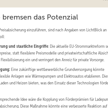
 bremsen das Potenzial
 Preisabsicherung einzuführen, sind nach Angaben von LichtBlick an
ll:
erung und staatliche Eingriffe
: Die aktuelle EU-Strommarktreform se
npreise, statt flexiblere Preismodelle und privatwirtschaftliche Absi
Flexibilisierung ein und verringert den Anreiz für private Vorsorge.
rgung:
Eine zukünftige wettbewerbliche Grundversorgung könnte
 flexible Anlagen wie Wärmepumpen und Elektroautos etablieren. Die
s Laden und Heizen bieten, was den Einsatz dieser Technologien förd
ersprechende Idee wäre die Kopplung von Förderprämien für Ladepu
bsicherung. Diese Maßnahme könnte eine verbesserte Reaktion auf