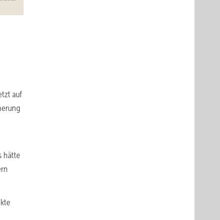
tzt auf
cherung
s hätte
ern
nkte