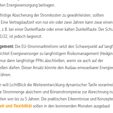
ten Energieversorgung beitragen.
ristige Absicherung der Stromkosten zu gewährleisten, sollten
 Eine Vertragslaufzeit von nur ein oder zwei Jahren kann zwar einen
z. B. bei einer Dunkelflaute oder einer kalten Dunkelflaute. Der Sch
/22, ist jedoch begrenzt.
agement:
Die EU-Strommarktreform setzt den Schwerpunkt auf langfr
ichtet Energieversorger zu langfristigem Risikomanagement (Hedgin
 nur dann langfristige PPAs abschließen, wenn sie auch auf der
ließen dürfen. Dieser Ansatz könnte den Ausbau erneuerbarer Energie
führen.
ill LichtBlick die Weiterentwicklung dynamischer Tarife vorantre
liche Strommenge absichern und Börsenstrompreise zur Abrechnung n
iten von bis zu 5 Jahren. Die praktischen Erkenntnisse und Konzepte
it und Flexibilität
sollen in den kommenden Monaten ausgebaut