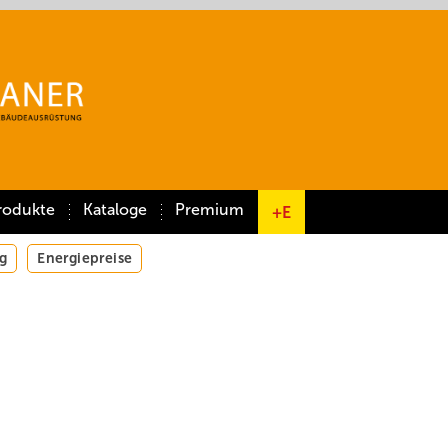
rodukte
Kataloge
Premium
+E
g
Energiepreise