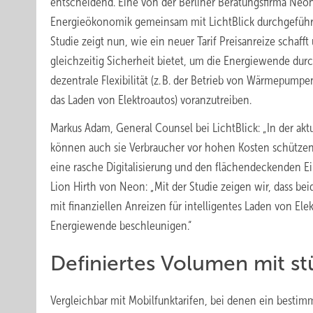
entscheidend. Eine von der Berliner Beratungsfirma Ne
Energieökonomik gemeinsam mit LichtBlick durchgeführ
Studie zeigt nun, wie ein neuer Tarif Preisanreize schafft
gleichzeitig Sicherheit bietet, um die Energiewende dur
dezentrale Flexibilität (z. B. der Betrieb von Wärmepump
das Laden von Elektroautos) voranzutreiben.
Markus Adam, General Counsel bei LichtBlick: „In der ak
können auch sie Verbraucher vor hohen Kosten schützen
eine rasche Digitalisierung und den flächendeckenden E
Lion Hirth von Neon: „Mit der Studie zeigen wir, dass b
mit finanziellen Anreizen für intelligentes Laden von Ele
Energiewende beschleunigen.“
Definiertes Volumen mit st
Vergleichbar mit Mobilfunktarifen, bei denen ein bestim