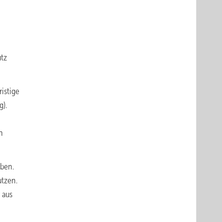
utz
istige
g).
n
iben.
utzen.
 aus