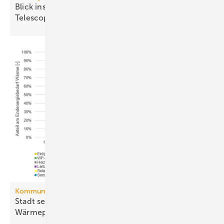
Blick ins All: fischer-Sys­te­me im Ex­treme­ly Large
Te­le­scope
Kommunale Wärmeplanung
Stadt setzt aufs Netz, Land auf die
Wär­me­pumpe