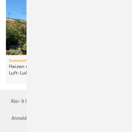
Sommerlicher Wärmeschutz
Heizen und kühlen mit
Luft-Luft-Wärmepumpen
Abo- & Leserservice
AGB
Alle Inhalte chronologisch
Anmelden
Anmeldung & Registrierung
Datenschutz