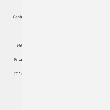
Editor's choice
E-Paper
Fachbeiträge
Gentner Verlag
Impressum
Karriere bei Gentner
Team
Mediaservice
Mitgliedschaften und Engagement
Newsletter
Privacy Manager
RSS-Feed
TGA+E abonnieren
TGA+E-WissensCheck
Veranstaltungen / Webinare
© 2026 TGA+E Fachplaner