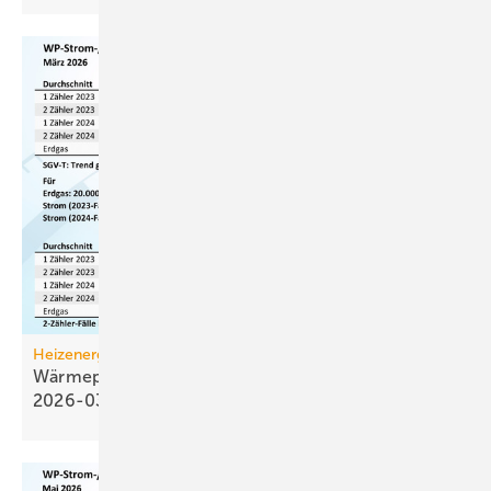
Heizenergiekosten
Wärmepumpen­strom-/Gas­preis-Baro­meter
2026-03