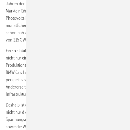
Jahren der Photovoltaik-Forschung, -Entwicklung und -
Markteinführung widmet, freue ich mich nicht nur über den neuen
Photovoltaikrekord bei der Stromerzeugung, sondern auch über die
monatlichen Zubauraten bei der installierten Leistung in 2023, die sich
schon nah am notwendigen Ausbaupfad für das Erreichen des Ziels
von 215 GW im Jahr 2030 bewegen.
Ein so stabiler und perspektivisch weiter wachsender Absatzmarkt ist
nicht nur eine wichtige Voraussetzung für Investitionen in neue
Produktionskapazitäten der Solarindustrie in Deutschland, die das
BMWK als Leuchtturmprojekte auch gezielt fördern will, sondern
perspektivisch auch für die Erzeugung von grünem Wasserstoff.
Andererseits sind damit hohe und neue Anforderungen an die
Infrastrukturen verbunden.
Deshalb ist dringend eine integrierte Systemplanung erforderlich, die
nicht nur die Stromnetze auf den unterschiedlichen
Spannungsebenen umfasst, sondern gleichzeitig die Wärmenetze
sowie die Wasserstoffnetze auf der Transport- und Verteilnetzebene