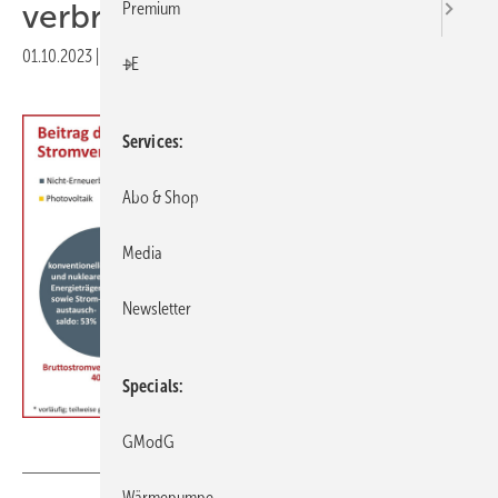
ver­brauchs
Premium
01.10.2023
|
Druckvorschau
+E
Services
Abo & Shop
Media
Newsletter
Specials
BDEW
GModG
Wärmepumpe