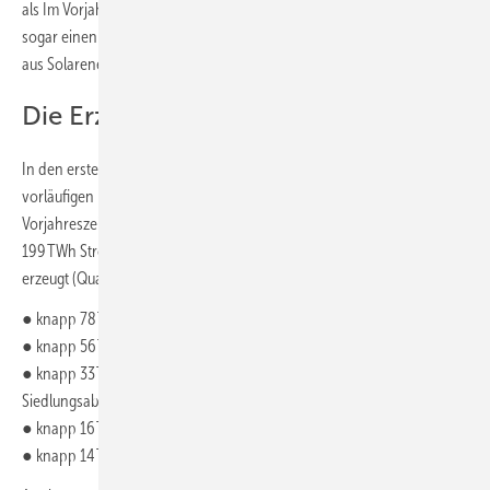
als Im Vorjahr. Im Juni erreichte die Stromerzeugung aus Photovoltaik
sogar einen neuen Rekord: 9,8 TWh Strom wurden in diesem Monat
aus Solarenergie produziert – gut 16 % mehr als im Vorjahresmonat.
Die Erzeugungszahlen im Einzelnen
In den ersten drei Quartalen 2023 lag die Bruttostromerzeugung nach
vorläufigen Berechnungen bei 373 TWh und damit 13 5 niedriger als im
Vorjahreszeitraum (Quartal 1-3 2022: 429 TWh). Insgesamt wurden gut
199 TWh Strom aus Sonne, Wind und anderen regenerativen Quellen
erzeugt (Quartal 1-3 2022: 192,5 TWh). Davon stammten
● knapp 78 TWh aus Wind an Land,
● knapp 56 TWh aus Photovoltaik,
● knapp 33 TWh aus Biomasse (einschließlich biogenen
Siedlungsabfällen),
● knapp 16 TWh aus Wind auf See und
● knapp 14 TWh aus Wasserkraft.