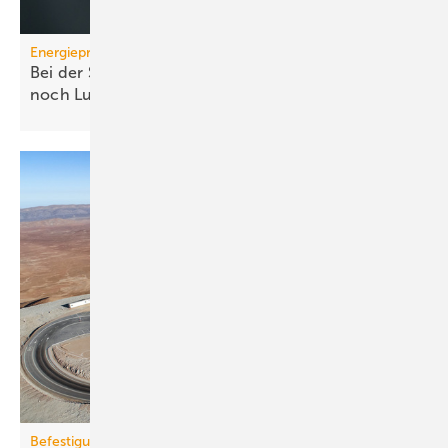
Energiepreise
Bei der Strompreissenkung für Wärmepumpen ist
noch
Luft
Befestigungstechnik