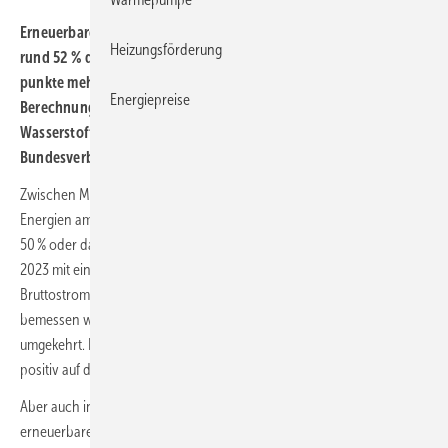
Erneuerbare Energien haben in den ersten drei Quartalen 2023
Heizungsförderung
rund 52 % des Brutto­strom­ver­brauchs gedeckt. Fast 5 Prozent­
punkte mehr als im Vorjahres­zeitraum. Das zeigen vorläufige
Energiepreise
Berechnungen des Zentrums für Sonnenenergie- und
Wasserstoff-Forschung Baden-Württemberg (ZSW) und des
Bundesverbands der Energie- und Wasserwirtschaft (BDEW).
Zwischen März und September 2023 lag der Anteil der erneuerbaren
Energien am Brutto­strom­verbrauch jeden Monat konstant bei rund
50 % oder darüber. Besonders stark waren die Monate Mai und Juli
2023 mit einem EE-Anteil von 57 % bzw. 59 % am
Bruttostromverbrauch. Da die EE-Quote als Anteil am Stromverbrauch
bemessen wird, erhöht ein niedrigerer Verbrauch die Quote und
umgekehrt. Deshalb wirkt sich der aktuell niedrigere Stromverbrauch
positiv auf die EE-Quote aus.
Aber auch in absoluten Zahlen lag die Stromerzeugung mit
erneuerbaren Energien mit 199 TWh (Mrd. kWh) um knapp 4 % höher