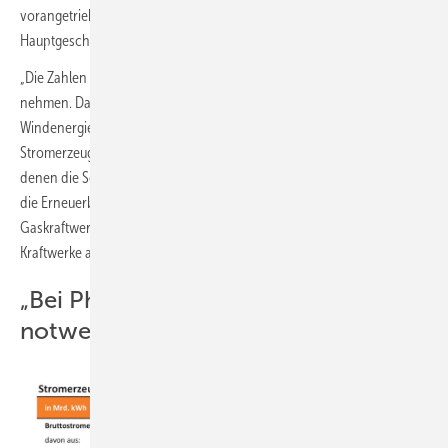
vorangetrieben haben“, sagt Kerstin Andreae, Vorsitzende der BDEW-
Hauptgeschäftsführung.
„Die Zahlen machen Mut, nun die nächsten Etappenziele in Angriff zu
nehmen. Dazu müssen insbesondere Hürden für den
Windenergieausbau abgebaut werden. Klar ist aber auch: Die
Stromerzeugung aus erneuerbaren Energien schwankt. In Zeiten, in
denen die Sonne nicht scheint und der Wind nicht weht, brauchen
die Erneuerbaren als zuverlässige Partner wasserstofffähige
Gaskraftwerke. Es ist deshalb wichtig, dass der Bau solcher flexiblen
Kraftwerke angereizt und Investitionssicherheit geschaffen wird.“
„Bei Photovoltaik schon nah am
notwendigen Ausbaupfad“