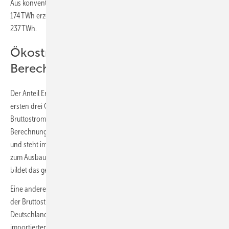
Aus konventionellen Energieträgern und Kernenergie wurden knapp
174 TWh erzeugt. Im Vorjahreszeitraum waren es noch knapp
237 TWh.
Ökostromanteil: Zwei
Berechnungsmöglichkeiten
Der Anteil Erneuerbarer Energien am Bruttostromverbrauch in den
ersten drei Quartalen 2023 beträgt rund 52 %. Den Ökostromanteil am
Bruttostromverbrauch zu bemessen, ist die gängige
Berechnungsgrundlage. Sie geht zurück auf europäische Vorgaben
und steht im Einklang mit den Zieldefinitionen der Bundesregierung
zum Ausbau der erneuerbaren Energien. Der Bruttostromverbrauch
bildet das gesamte Stromsystem eines Landes ab.
Eine andere Möglichkeit ist, den Anteil der erneuerbaren Energien an
der Bruttostromerzeugung zu messen. Sie umfasst die gesamte in
Deutschland erzeugte Strommenge, also auch die exportierten und
importierten Strommengen. Der Anteil erneuerbarer Energien in den