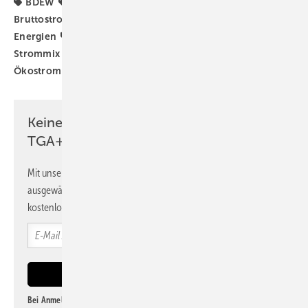
BDEW
Bruttoinlandstromverbrauch
Bruttostromverbrauch
Energieträger
Erneuerbare
Energien
Nettostromerzeugung
Photovoltaik
Strommix
Stromverbrauch
TGA-Marktdaten
Ökostrom
Keine Zeit? Kein Problem mit dem
TGA+E Newsletter!
Mit unserem Newsletter erhalten Sie regelmäßig von uns
ausgewählte Informationen und Neuigkeiten, gebündelt und
kostenlos direkt ins Postfach.
Bei Anmeldung zu diesem Newsletter bin ich damit einverstanden, über