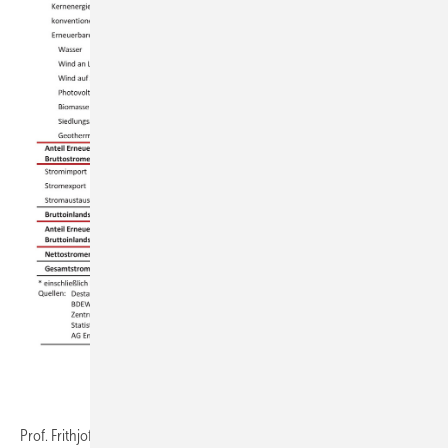
BDEW
Prof. Frithjof Staiß vom ZSW: „Als Leiter eines Instituts, das sich seit 35