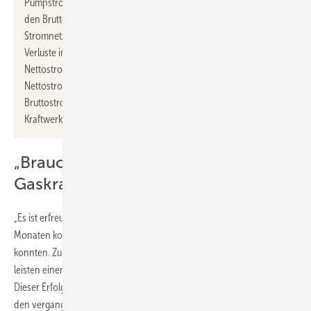
Pumpstromverbrauchs für Pumpspeicherkraftwerke erhält man
den Bruttostromverbrauch. Werden hiervon noch die im
Stromnetz anfallenden Übertragungsverluste (Leitungsverluste,
Verluste im Umspannwerk etc.) abgezogen erhält man den
Nettostromverbrauch (auch Endenergieverbrauch). Die
Nettostromerzeugung errechnet sich aus der
Bruttostromerzeugung („Generatorklemme“) abzüglich
Kraftwerkseigenverbrauch.
„Brauchen jetzt wasserstofffähige
Gaskraftwerke“
„Es ist erfreulich, dass die erneuerbaren Energien in den vergangenen
Monaten konstant rund die Hälfte unseres Stromverbrauchs decken
konnten. Zum Teil sogar mehr. Insbesondere Photovoltaik-Anlagen
leisten einen immer größeren Beitrag zu unserer Stromversorgung.
Dieser Erfolg ist auch den Energieunternehmen zu verdanken, die in
den vergangenen Jahren den Ausbau der Erneuerbaren