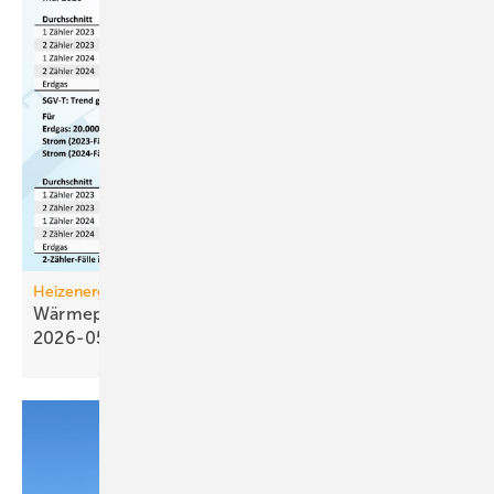
Heizenergiekosten
Wärmepumpen­strom-/Gas­preis-Baro­meter
2026-05