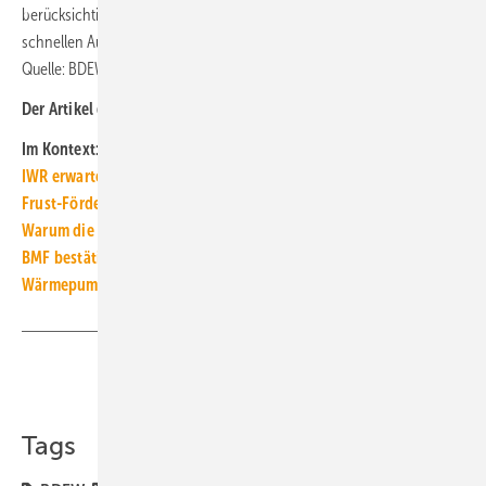
berücksichtigt und damit einen optimal aufeinander abgestimmten
schnellen Ausbau der erneuerbaren Energien ermöglicht.“ ■
Quelle: BDEW, ZSW / jv
Der Artikel gehört zur
TGA+E-Themenseite TGA-Marktdaten
Im Kontext:
IWR erwartet 2023 mehr als 1 Mio. neue Photovoltaik-Anlagen
Frust-Förderung: KfW-442-Fördertopf am ersten Tag erschöpft
Warum die Beratungspflicht im GEG dringend angezeigt ist
BMF bestätigt: Nullsteuersatz für Photovoltaik bleibt dauerhaft
Wärmepumpenbranche fordert Entlastungen beim Strompreis
Teilen
Link kopieren
Tags