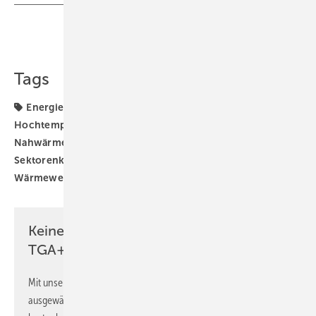
Teilen
Link kopieren
Tags
Energiewende
Fernwärme
Großwärmepumpe
Hochtemperatur-Wärmepumpe
Nahwärme
Nahwärmenetz
Photovoltaik
Referenzprojekt
Sektorenkopplung
Wärme
Wärmepumpe
Wärmewende
leitungsgebundene Wärme
Keine Zeit? Kein Problem mit dem
TGA+E Newsletter!
Mit unserem Newsletter erhalten Sie regelmäßig von uns
ausgewählte Informationen und Neuigkeiten, gebündelt und