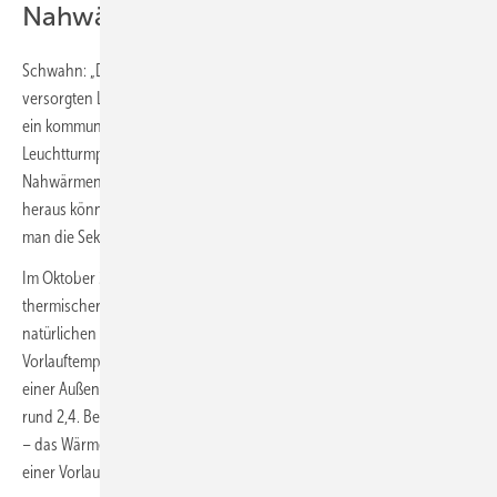
Nahwärmenetze“
Schwahn: „Die Inbetriebnahme der ersten mit grünem Strom
versorgten Luft/Wasser-Wärmepumpe in dieser Größenordnung für
ein kommunales Nahwärmenetz im Herbst 2023 ist ein
Leuchtturmprojekt mit Blaupause-Effekt für viele weitere
Nahwärmenetze, die GP Joule derzeit entwickelt. Aus der Praxis
heraus können wir zeigen, welche Möglichkeiten sich bieten, wenn
man die Sektoren vor Ort intelligent miteinander verbindet.“
Im Oktober 2023 soll die zweistufige Wärmepumpe mit 700 kW
thermischer Nennleistung in Betrieb gehen. Sie wird mit dem
natürlichen Kältemittel R717 (Ammoniak NH
) betrieben und kann
3
Vorlauftemperaturen bis 80 °C bereitstellen. Dann erreicht sie bei
einer Außenlufttemperatur von − 10 °C eine Leistungszahl (COP) von
rund 2,4. Bei höheren Außentemperaturen steigt der COP auf rund 4,3
– das Wärmenetz wird aufgrund der Abnehmerstruktur ganzjährig mit
einer Vorlauftemperatur von etwa 78 °C betreiben.