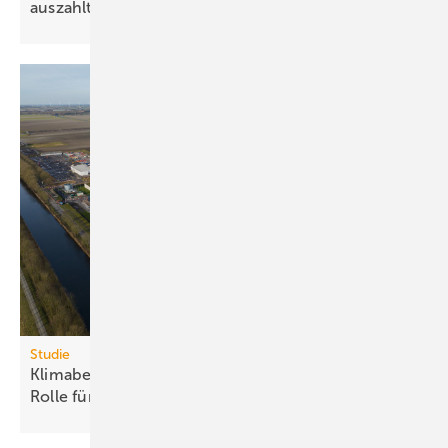
aus­zahlt
Studie
Klimabelastung durch Rechen­zent­ren: Euro­pas
Rolle für „Green
AI“