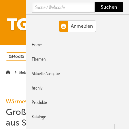
Springe
Springe
Springe
Search
auf
auf
auf
Hauptinhalt
Hauptmenü
SiteSearch
MENÜ
Home
GModG
Wärmepumpe
Heizungsförderung
Energ
Themen
Meldungen
Aktuelle Ausgabe
Archiv
Wärmewende
Produkte
Großwärmepumpe macht
Kataloge
aus Sonnenstrom grüne