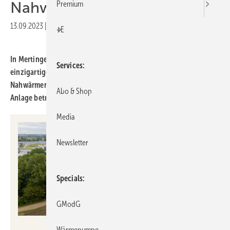
Nahwärme
Premium
13.09.2023
|
Druckvorschau
+E
In Mertingen entsteht gerade ein deutschlandweit noch
Services
einzigartiges Projekt: Eine industrielle Großwärmepumpe für ein
Nahwärmenetz wird direkt mit Strom aus einer Photovoltaik-
Abo & Shop
Anlage betrieben.
Media
Newsletter
Specials
GModG
GP Joule
Wärmepumpe