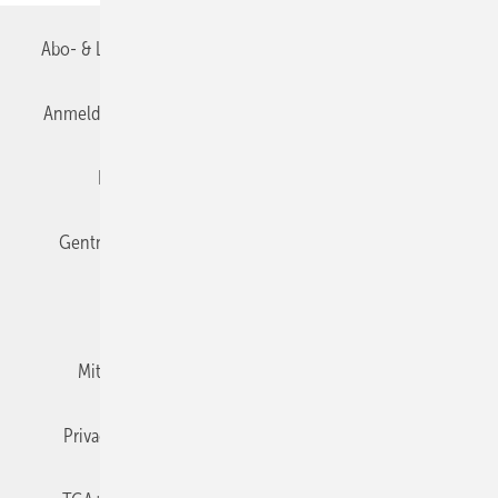
Abo- & Leserservice
AGB
Alle Inhalte chronologisch
Anmelden
Anmeldung & Registrierung
Datenschutz
Editor's choice
E-Paper
Fachbeiträge
Gentner Verlag
Impressum
Karriere bei Gentner
Team
Mediaservice
Mitgliedschaften und Engagement
Newsletter
Privacy Manager
RSS-Feed
TGA+E abonnieren