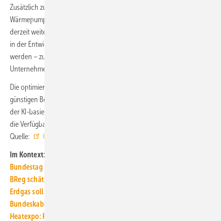
Zusätzlich zu der vor rund zwei Jahren am Aufstellort der
Wärmepumpe errichteten Photovoltaik-Anlage mit 750 kW
sind
p
derzeit weitere drei Photovoltaik-Anlagen mit ca. 30 MW
in Mertingen
p
in der Entwicklung. Der Großteil des Stroms soll vor Ort verbraucht
werden – zur Wärmebereitstellung und zur Strombelieferung von
Unternehmen.
Die optimierte Steuerung der Wärmepumpe für einen sicheren und
günstigen Betrieb im Energiesystem erfolgt über einen Digital-Twin,
der KI-basiert die Wärmebedarfe im Netz, die Strommarktsituation und
die Verfügbarkeit anderer Wärmequellen prognostiziert. ■
Quelle:
GP Joule
/ jv
Im Kontext:
Bundestag hat die Gebäudeenergiegesetz-Novelle beschlossen
BReg schätzt: Holzpellets sind künftig der günstigste Brennstoff
Erdgas soll früher teurer werden: Lindner kassiert 7 % MwSt. ein
Bundeskabinett beschließt Entwurf für Wärmeplanungsgesetz
Heatexpo: Fachmesse für die Wärmeversorgung der Zukunft