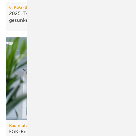
6. KSG-Bilanz
2025: Treibhausgasemissionen sind nur um 0,1 %
gesunken
Raumlufttechnik
FGK-Rechner: wann sich Lüf­tungs­tech­nik im Bü­ro