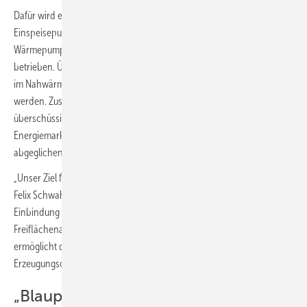
Dafür wird ein Luft/Wasser-Wärmepumpenmodul als solitärer
Einspeisepunkt in das Nahwärmenetz integriert. Das
Wärmepumpensystem wird vorrangig mit Photovoltaikstrom
3
betrieben. Über zwei 84-m
-Pufferspeicher können der Wärmebedarf
im Nahwärmenetz und die solare Stromerzeugung zeitlich entkoppelt
werden. Zusätzlich kann Netzstrom bezogen werden, wenn dieser
überschüssig vorhanden ist. Dazu werden vorausschauend
Energiemarktdaten mit einer Ertrags- und Bedarfsprognose
abgeglichen.
„Unser Ziel für ist eine effiziente und CO
-freie Wärmeerzeugung“, sagt
2
Felix Schwahn, Geschäftsführer von GP Joule Wärme. „Die
Einbindung einer direkt angeschlossenen Photovoltaik-
Freiflächenanlage zur Stromversorgung des Wärmepumpensystems
ermöglicht die unmittelbare Verwendung erneuerbarer Energien am
Erzeugungsort ohne das öffentliche Energiesystem zu belasten.“
„Blaupause für viele weitere