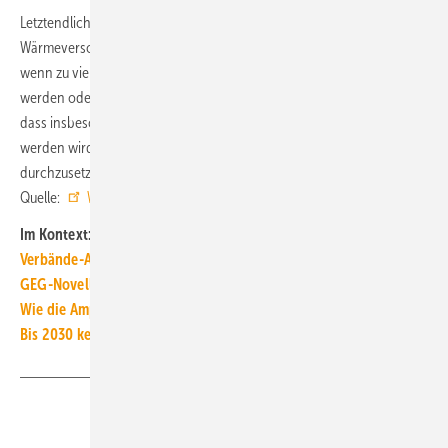
Letztendlich kippt nahezu jeder Plan für eine leitungsgebundene
Wärmeversorgung (Wärme und Gase) in die Unwirtschaftlichkeit,
wenn zu viele an der Trasse liegende Gebäude nicht angeschlossen
werden oder als Kunde abspringen. Es ist deshalb davon auszugehen,
dass insbesondere für neu erstellte Netze / Netzgebiete versucht
werden wird, einen Anschluss- und Benutzungszwang
durchzusetzen. ■
Quelle:
WPG-Kabinettsfassung vom 16.08.2023
/ jv
Im Kontext:
Verbände-Appell: Heizen mit Erneuerbaren wieder ankurbeln
GEG-Novelle: Was ab 2024 beim Heizungstausch zu beachten ist
Wie die Ampel den Heizungsaustausch ab 2024 fördern will
Bis 2030 kein Wasserstoff zur Erzeugung von Raumwärme
Teilen
Link kopieren