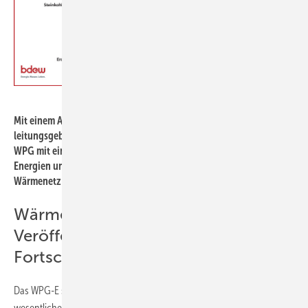
BDEW, Mai 2023
Mit einem Anteil von 25,4 % (Abwärme und Erneuerbare) ist die
leitungsgebundene Wärmeversorgung vom 2030-Zwischenziel des
WPG mit einem Anteil von mindestens 30 % aus erneuerbaren
Energien und unvermeidbarer Abwärme für jedes einzelne
Wärmenetz noch deutlich entfernt.
Wärmeplan: Von der
Veröffentlichung bis zur
Fortschreibung
Das WPG-E sieht vor, dass die planungsverantwortliche Stelle die
wesentlichen Ergebnisse der Wärmeplanung im Wärmeplan