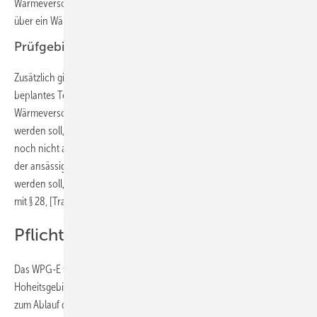
Wärmeversorgung‘ ein beplantes Teilgebiet, das überwiegend nicht
über ein Wärme- oder ein Gasnetz versorgt werden soll“.
Prüfgebiet
Zusätzlich gibt es nach WPG-E § 3 Nr. 13 noch das „‚Prüfgebiet‘ [als] ein
beplantes Teilgebiet, das nicht in ein voraussichtliches
Wärmeversorgungsgebiet nach den Nummern 10, 11 oder 12 eingeteilt
werden soll, weil die für eine Einteilung erforderlichen Umstände
noch nicht ausreichend bekannt sind oder weil ein erheblicher Anteil
der ansässigen Letztverbraucher auf andere Art mit Wärme versorgt
werden soll, etwa leitungsgebunden durch grünes Methan im Einklang
mit § 28, [Transformation von Gasverteilnetzen]“.
Pflicht zur Wärmeplanung
Das WPG-E verpflichtet die Länder sicherzustellen, dass auf ihrem
Hoheitsgebiet Wärmepläne nach Maßgabe des WPG spätestens bis
zum Ablauf des 30. Juni 2026 für alle bestehenden Gemeindegebiete,