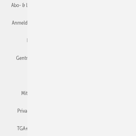
Abo- & Leserservice
AGB
Alle Inhalte chronologisch
Anmelden
Anmeldung & Registrierung
Datenschutz
Editor's choice
E-Paper
Fachbeiträge
Gentner Verlag
Impressum
Karriere bei Gentner
Team
Mediaservice
Mitgliedschaften und Engagement
Newsletter
Privacy Manager
RSS-Feed
TGA+E abonnieren
TGA+E-WissensCheck
Veranstaltungen / Webinare