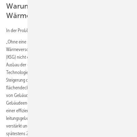
Warum ist ein
Wärmeplanungsgesetz erforderlich?
In der Problem- und Zielbeschreibung zum WPG-E) heißt es:
„Ohne eine signifikante Reduktion der Treibhausgasemissionen in der
Wärmeversorgung werden die Ziele des Bundes-Klimaschutzgesetzes
(KSG) nicht erreicht werden. Hierfür sind ein erheblich beschleunigter
Ausbau der erneuerbaren Energien und anderer klimaneutraler
Technologien in der Wärmeversorgung und eine signifikante
Steigerung der Energieeffizienz notwendig. Neben der notwendigen
flächendeckenden Umstellung der dezentralen Wärmeversorgung
von Gebäuden auf erneuerbare Energien, die insbesondere mit dem
Gebäudeenergiegesetz (GEG) erreicht werden soll, ist als zweite Säule
einer effizienten und treibhausgasneutralen Wärmeversorgung die
leitungsgebundene Wärmeversorgung über Wärmenetze weiter
verstärkt und beschleunigt auszubauen und sind Wärmenetze bis
spätestens 2045 vollständig auf die Nutzung erneuerbarer Energien