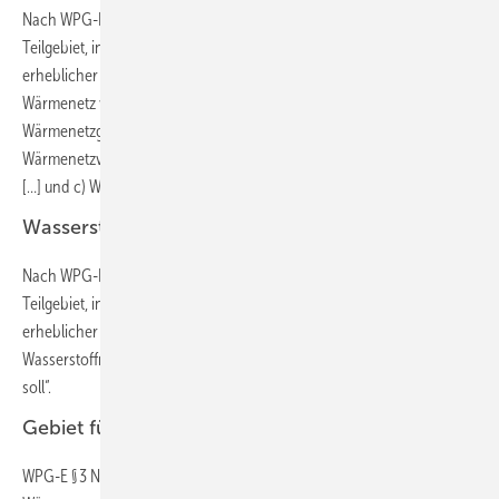
Nach WPG-E § 3 Nr. 10 ist ein „‚Wärmenetzgebiet‘ ein beplantes
Teilgebiet, in dem ein Wärmenetz besteht oder geplant ist und ein
erheblicher Anteil der ansässigen Letztverbraucher über das
Wärmenetz versorgt werden soll, wobei innerhalb der
Wärmenetzgebiete zu unterscheiden ist zwischen a)
Wärmenetzverdichtungsgebieten […]; b) Wärmenetzausbaugebieten
[…] und c) Wärmenetzneubaugebieten […]“.
Wasserstoffnetzgebiet
Nach WPG-E § 3 Nr. 11 ist ein „‚Wasserstoffnetzgebiet‘ ein beplantes
Teilgebiet, in dem ein Wasserstoffnetz besteht oder geplant ist und ein
erheblicher Anteil der ansässigen Letztverbraucher über das
Wasserstoffnetz zum Zweck der Wärmeerzeugung versorgt werden
soll“.
Gebiet für die dezentrale Wärmeversorgung
WPG-E § 3 Nr. 12 definiert als „‚Gebiet für die dezentrale