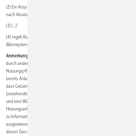
(2) Ein Anspruch auf Einteilung eines Grundstücks zu einem Gebiet
nach Absatz 1 besteht nicht.
(3) […]“
(4) regelt Abweichungen von Absatz 1 im Falle eines bestehenden
Wärmeplans nach Landesrecht.
Anmerkung der Redaktion:
Die Festlegung schließt nicht aus, dass
durch andere Rechtsakte in Neu- und Ausbaugebieten eine
Nutzungspflicht mit angemessenen Fristen auferlegt wird. So sieht
bereits Anlage 2 (zu § 23 WPG-E) „Darstellungen im Wärmeplan“ vor,
dass Gebiete oder Straßenabschnitte, für die auf Grundlage einer
bestehenden Satzung ein Anschluss- und Benutzungszwang besteht
und eine Wärmeversorgung über individuelle, dezentrale
Heizungsanlagen danach nicht oder nur ausnahmsweise zulässig ist,
zu Informationszwecken in der kartografischen Darstellung
ausgewiesen werden. Und: „Die Bestimmungen der Satzung gehen
diesen Darstellungen im Wärmeplan insoweit vor.“