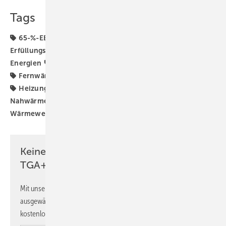
Tags
65-%-EE-Gas-Heizung
65-%-EE-Pflicht
65-%-
Erfüllungsoption
65-%-Klausel für erneuerbare
Energien
65-Prozent-EE-Vorgabe
BMWK
BMWSB
Fernwärme
GEG-Novelle
Gebäudeenergiegesetz
Heizungswende
Kommunale Wärmeplanung
Nahwärme
Wärmenetze
Wärmeplanungsgesetz
Wärmewende
kWP
kalte Nahwärme
Keine Zeit? Kein Problem mit dem
TGA+E Newsletter!
Mit unserem Newsletter erhalten Sie regelmäßig von uns
ausgewählte Informationen und Neuigkeiten, gebündelt und
kostenlos direkt ins Postfach.