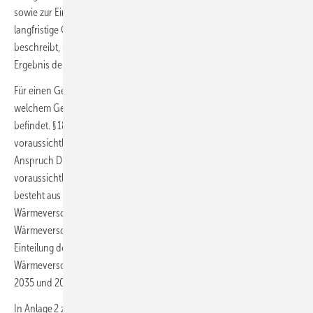
sowie zur Einsparung von Wärme
aufzeigt
und die mittel- und
langfristige Gestaltung der Wärmeversorgung für das beplante Gebiet
beschreibt, und der ‚Wärmeplan‘ das zur Veröffentlichung bestimmte
Ergebnis der Wärmeplanung…“
Für einen Gebäudeeigentümer bzw. -betreiber ist relevant, in
welchem Gebiet sich sein Grundstück nach der Wärmeplanung
befindet. § 18 WPG-E „Einteilung des beplanten Gebiets in
voraussichtliche Wärmeversorgungsgebiete“, sieht vor, dass ein
Anspruch Dritter auf Einteilung zu einem bestimmten
voraussichtlichen Wärmeversorgungsgebiet nicht besteht. Zugleich
besteht aus der Einteilung in ein voraussichtliches
Wärmeversorgungsgebiet keine Pflicht, eine bestimmte
Wärmeversorgungsart tatsächlich zu nutzen oder bereitzustellen. Die
Einteilung des beplanten Gebiets in voraussichtliche
Wärmeversorgungsgebiete muss für die Betrachtungszeitpunkte 2030,
2035 und 2040 erfolgen.
In Anlage 2 zum WPG-E ist vorgesehen: „Die Darstellung der