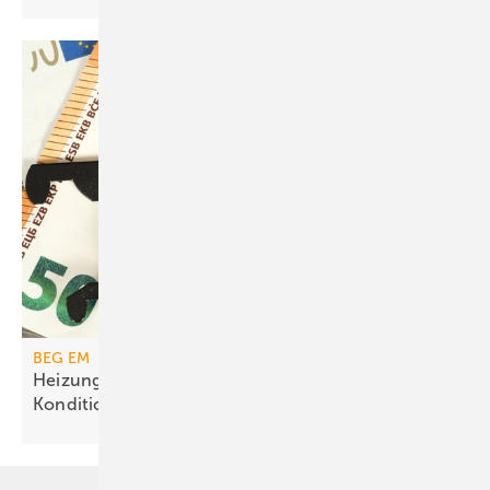
BEG EM
Heizungs­förderung mit de­gres­siven
Kondi­tionen