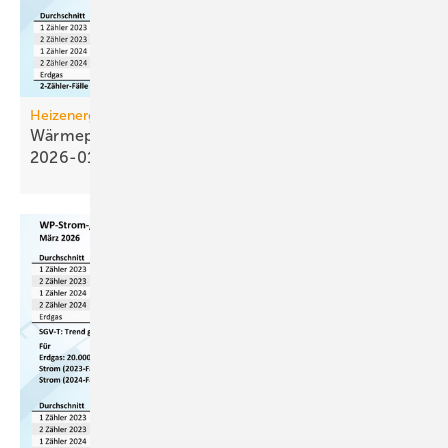
Heizenergiekosten
Wärmepumpen­strom-/Gas­preis-Baro­meter
2026-01