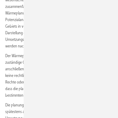
zusammenfasst. Sie dokumentiert den Zeitpunkt des Abschlusses der
Wärmeplanung. Die Ergebnisse der Bestandsanalyse und der
Potenzialanalyse, das Zielszenario, die Einteilung des beplanten
Gebiets in voraussichtliche Wärmeversorgungsgebiete, die
Darstellung der Versorgungsoptionen für das Zieljahr sowie die
Umsetzungsmaßnahmen sind wesentlicher Teil des Wärmeplans. Sie
werden nach Maßgabe der Anlage 2 im WPG dargestellt.
Der Wärmeplan wird durch das nach Maßgabe des Landesrechts
zuständige Gremium oder die zuständige Stelle beschlossen und
anschließend im Internet veröffentlicht. Wichtig: Der Wärmeplan hat
keine rechtliche Außenwirkung und begründet keine einklagbaren
Rechte oder Pflichten. Durch Landesrecht kann bestimmt werden,
dass die planungsverantwortliche Stelle den Wärmeplan einer hierzu
bestimmten Stelle zur Genehmigung vorlegen muss.
Die planungsverantwortliche Stelle ist verpflichtet, den Wärmeplan
spätestens alle fünf Jahre zu überprüfen und die Fortschritte bei der