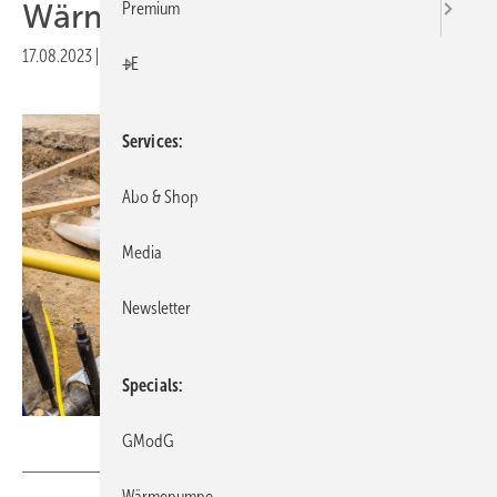
Wärmeplanungsgesetz
Premium
17.08.2023
|
Druckvorschau
+E
Services
Abo & Shop
Media
Newsletter
Specials
Animaflora PicsStock – stock.adobe.com
GModG
Wärmepumpe