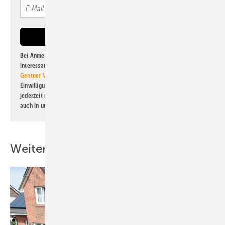
Bei Anmeldung zu diesem Newsletter bin ich damit einverstanden, über
interessante Verlags- und Online-Angebote
der Marken der Alfons W.
Gentner Verlag GmbH & Co. KG
informiert zu werden. Diese
Einwilligung kann ich jederzeit widerrufen und eine Abmeldung ist
jederzeit möglich. Informationen zum Umgang mit Daten finden Sie
auch in unserer
Datenschutzerklärung
.
Weitere Inhalte