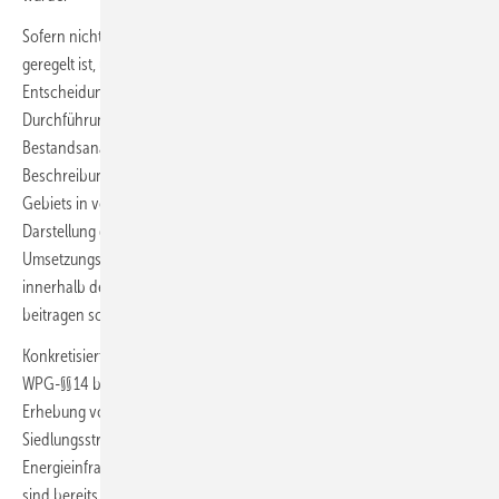
Sofern nicht durch Landesrecht Abweichendes oder Ergänzendes
geregelt ist, umfasst die Wärmeplanung den Beschluss oder die
Entscheidung der planungsverantwortlichen Stelle über die
Durchführung der Wärmeplanung, ein Vorprüfung, eine
Bestandsanalyse, eine Potenzialanalyse, eine Entwicklung und
Beschreibung eines Zielszenarios, eine Einteilung des beplanten
Gebiets in voraussichtliche Wärmeversorgungsgebiete, eine
Darstellung der Versorgungsoptionen und die Entwicklung einer
Umsetzungsstrategie mit konkreten Umsetzungsmaßnahmen, die
innerhalb des beplanten Gebiets zur Erreichung des Zielszenarios
beitragen sollen.
Konkretisiert wird der Rahmen der genannten Bestandteile in den
WPG-§§ 14 bis 20 beschrieben. Im Rahmen der Vorprüfung, die ohne
Erhebung von Daten anhand vorliegender Informationen zur
Siedlungsstruktur, zur industriellen Struktur, zur Lage der
Energieinfrastrukturen und von Bedarfsabschätzungen erfolgen kann,
sind bereits der Ausschluss eines Wärmnetzes und eines