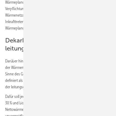
Wärmeplanungsgesetzes (WPG-E) nicht vor. Vorgesehen ist aber eine
Verpflichtung zur Erstellung von Fahrplänen für den
Wärmenetzausbau und die Dekarbonisierung der Wärmenetze.
Inkrafttreten soll das nun vom Bundestag zu beschließende
Wärmeplanungsgesetz am 1. Januar 2024.
Dekarbonisierung
leitungsgebundener Wärme
Darüber hinaus sollen mit dem WPG Ziele für die Dekarbonisierung
der Wärmenetze (Fernwärme und Nahwärme, keine Gebäudenetze im
Sinne des Gebäudeenergiegesetzes) festgelegt werden. Der WPG-E
definiert als Ziel, dass bis zum Jahr 2030 im Bundesmittel die Hälfte
der leitungsgebundenen Wärme klimaneutral erzeugt werden soll.
Dafür soll jedes Wärmenetz bis 2030 zu einem Anteil von mindestens
30 % und bis 2040 von mindestens 80 % mit Wärme (jährliche
Nettowärmeerzeugung) aus erneuerbaren Energien oder
unvermeidbarer Abwärme gespeist werden. Jedes neue Wärmenetz