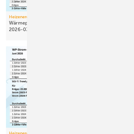
Heizenergiekosten
Wärmepumpen­strom-/Gas­preis-Baro­meter
2026-03
Heizenergiekosten