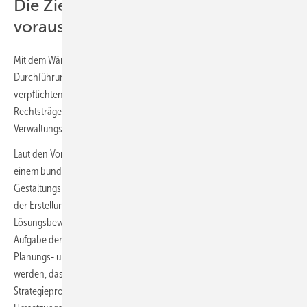
Die Ziele nehmen die Wärmeplanung
voraus
Mit dem Wärmeplanungsgesetz soll den Ländern die Aufgabe der
Durchführung einer Wärmeplanung für ihr Hoheitsgebiet
verpflichtend auferlegt werden. Die Länder können diese Pflicht auf
Rechtsträger innerhalb ihres Hoheitsgebiets bzw. auf eine zuständige
Verwaltungseinheit übertragen.
Laut den Vorbemerkungen des WPG-RE2 soll die Wärmeplanung mit
einem bundesweit einheitlichen Rahmen – der Flexibilität und
Gestaltungsfreiheit bei der Durchführung der Wärmeplanung sowie
der Erstellung von Wärmeplänen belässt – das Problem- und
Lösungsbewusstsein der Akteure vor Ort stärken und die langfristige
Aufgabe der Transformation der Wärmeversorgung als eine wichtige
Planungs- und Steuerungsaufgabe verankern. Es soll sichergestellt
werden, dass vor Ort Bürger und Unternehmen in den Planungs- und
Strategieprozess eingebunden und bestehende