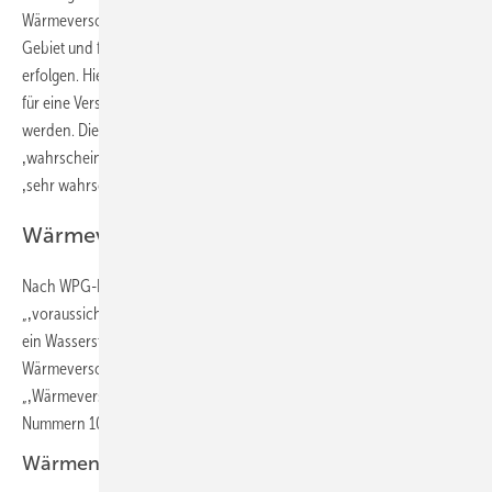
Wärmeversorgungsart für das Zieljahr soll für das gesamte beplante
Gebiet und für die voraussichtlichen Wärmeversorgungsgebiete
erfolgen. Hierbei soll die Eignung der einzelnen beplanten Teilgebiete
für eine Versorgung insbesondere als Wahrscheinlichkeit ausgedrückt
werden. Diese reicht von ‚sehr wahrscheinlich geeignet‘ über
‚wahrscheinlich geeignet‘ und ‚wahrscheinlich ungeeignet‘ bis zu
‚sehr wahrscheinlich ungeeignet‘“.
Wärmeversorgungsgebiete
Nach WPG-E § 3 Begriffsbestimmungen Nr. 8. ist ein
„‚voraussichtliches Wärmeversorgungsgebiet‘ ein Wärmenetzgebiet,
ein Wasserstoffnetzgebiet, ein Gebiet für die dezentrale
Wärmeversorgung oder ein Prüfgebiet“ und nach WPG-E § 3 Nr. 9. eine
„‚Wärmeversorgungsart‘ die einem beplanten Teilgebiet nach den
Nummern 10, 11 oder 12 zugrundeliegende Versorgung“.
Wärmenetzgebiet