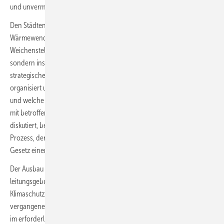
und unvermeidbarer Abwärme umzustellen.“
Den Städten und Gemeinden kommt für das Gelingen der
Wärmewende eine entscheidende Rolle zu. Die relevanten
Weichenstellungen werden nicht nur auf Bundes- und Landesebene,
sondern insbesondere vor Ort getroffen. Die langfristigen und
strategischen Entscheidungen darüber, wie die Wärmeversorgung
organisiert und in Richtung Treibhausgasneutralität transformiert wird
und welche Infrastrukturen dazu notwendig sind, müssen vorbereitet,
mit betroffenen Bürgerinnen und Bürgern sowie Unternehmen
diskutiert, beschlossen und anschließend umgesetzt werden. Dieser
Prozess, der als Wärmeplanung bezeichnet wird, soll mit diesem
Gesetz einen einheitlichen Rahmen erhalten.
Der Ausbau der Fernwärme und die Dekarbonisierung der
leitungsgebundenen Wärmeversorgung sind für eine Erreichung der
Klimaschutzziele des Bundes von herausragender Bedeutung. In den
vergangenen Jahren sind die hierzu notwendigen Investitionen nicht
im erforderlichen Umfang getätigt worden. Allein die Förderung und