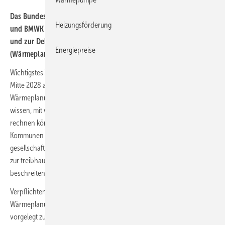
Das Bundeskabinett hat am 16. August 2023 dem vom BMWSB
Heizungsförderung
und BMWK eingebrachten Gesetzentwurf zur Wärmeplanung
und zur Dekarbonisierung der Wärmenetze
Energiepreise
(Wärmeplanungsgesetz) zugestimmt.
Wichtigstes Ziel des Wärmeplanungsgesetzes ist es, dass spätestens
Mitte 2028 alle rund 11 000 Kommunen Deutschlands eine
Wärmeplanung haben, damit Bürger, aber auch Gewerbetreibende
wissen, mit welchem Energieträger und welcher Versorgung sie lokal
rechnen können. Mit einer systematischen Wärmeplanung sollen die
Kommunen in die Lage versetzt werden, auf lokaler Ebene
gesellschaftlich und wirtschaftlich tragfähige Transformationspfade
zur treibhausgasneutralen Wärmeversorgung zu entwickeln und zu
beschreiten.
Verpflichtend soll allerdings ist nur die fristgerechte Erstellung der
Wärmeplanung sein, eine bindende Pflicht die Wärmeplanung wie
vorgelegt zu realisieren, sieht der Entwurf des