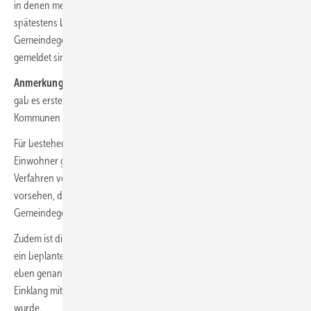
in denen mehr als 100 000 Einwohner gemeldet sind, sowie
spätestens bis zum Ablauf des 30. Juni 2028 für alle bestehenden
Gemeindegebiete, in denen 100 000 Einwohner oder weniger
gemeldet sind, erstellt werden.
Anmerkung:
Schon kurz nach dem Beschluss des Bundeskabinetts
gab es erste Berichte, dass noch eine Fristverlängerung für die
Kommunen (wohl von 6 Monaten) geprüft werden soll.
Für bestehende Gemeindegebiete, in denen weniger als 10 000
Einwohner gemeldet sind, können die Länder ein vereinfachtes
Verfahren vorsehen, das in § 22 geregelt ist. Zudem können die Länder
vorsehen, dass hier eine Wärmeplanung für mehrere
Gemeindegebiete gemeinsam erfolgen kann.
Zudem ist die Pflicht zur Durchführung einer Wärmeplanung nicht für
ein beplantes Gebiet anzuwenden, für das spätestens zum Ablauf der
eben genannten Umsetzungsfristen auf Grundlage von und im
Einklang mit Landesrecht ein Wärmeplan erstellt und veröffentlicht
wurde.