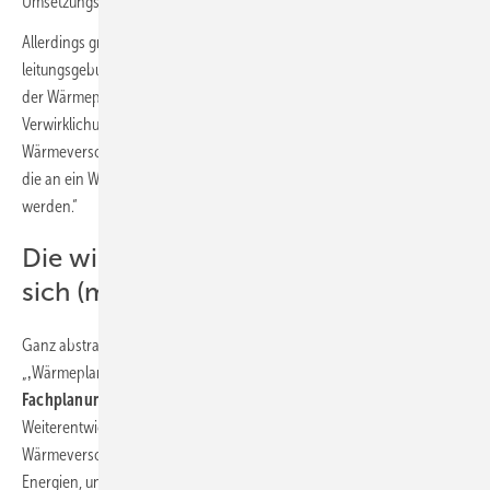
Umsetzungspotenziale aktiviert werden.
Allerdings greifen die in § 2 WPG-E definierten „Ziele für die
leitungsgebundene Wärmeversorgung“ in Absatz 2 den Ergebnissen
der Wärmeplanungen vor Ort bereits voraus: „Wärmenetze sollen zur
Verwirklichung einer möglichst kosteneffizienten klimaneutralen
Wärmeversorgung ausgebaut werden und die Anzahl der Gebäude,
die an ein Wärmenetz angeschlossen sind, soll signifikant gesteigert
werden.“
Die wichtigste Frage: Wo befindet
sich (m)ein Gebäude?
Ganz abstrakt ist [WPG-E, § 3 Begriffsbestimmungen Nr. 6 und 7] die
„‚Wärmeplanung‘ eine rechtlich unverbindliche, strategische
Fachplanung, die Möglichkeiten
für den Ausbau und die
Weiterentwicklung leitungsgebundener Energieinfrastrukturen für die
Wärmeversorgung, die Nutzung von Wärme aus erneuerbaren
Energien, unvermeidbarer Abwärme oder einer Kombination hieraus