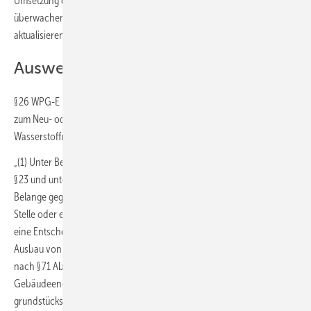
Umsetzung der ermittelten Strategien und Maßnahmen zu
überwachen. Bei Bedarf ist der Wärmeplan zu überarbeiten und zu
aktualisieren (Fortschreibung).
Ausweisung von Gebieten
§ 26 WPG-E regelt die Entscheidung über die Ausweisung als Gebiet
zum Neu- oder Ausbau von Wärmenetzen oder als
Wasserstoffnetzausbaugebiet:
„(1) Unter Berücksichtigung der Ergebnisse der Wärmeplanung nach
§ 23 und unter Abwägung der berührten öffentlichen und privaten
Belange gegen- und untereinander kann die planungsverantwortliche
Stelle oder eine andere durch Landesrecht hierzu bestimmte Stelle
eine Entscheidung über die Ausweisung eines Gebiets zum Neu- oder
Ausbau von Wärmenetzen oder als Wasserstoffnetzausbaugebiet
nach § 71 Absatz 8 Satz 3 oder nach § 71k Absatz 1 Nummer 1 des
Gebäudeenergiegesetzes treffen. Die Entscheidung erfolgt
grundstücksbezogen.