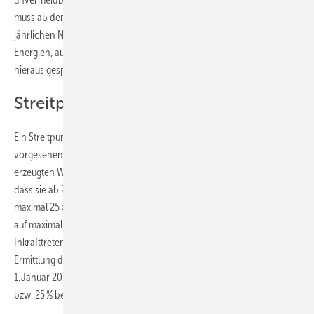
muss ab dem 1. Januar 2024 zu einem Anteil von mindestens 65 % der
jährlichen Nettowärmeerzeugung mit Wärme aus erneuerbaren
Energien, aus unvermeidbarer Abwärme oder einer Kombination
hieraus gespeist werden.
Streitpunkt Biomasse?
Ein Streitpunkt im parlamentarischen Verfahren könnte die im WPG-E
vorgesehene Begrenzung des Anteils von Biomasse an der jährlich
erzeugten Wärmemenge in Wärmenetzen sein. Aktuell ist vorgesehen,
dass sie ab 2045 in Wärmenetzen mit einer Länge von 20 bis 50 km auf
maximal 25 % und in Wärmenetzen mit einer Länge von mehr als 50 km
auf maximal 15 % zu begrenzen ist (bestehende Anlagen, die vor dem
Inkrafttreten des WPG im Dauerbetrieb waren, bleiben bei der
Ermittlung des Anteils unberücksichtigt). Für neue Wärmenetze ab dem
1. Januar 2024 wird der Biomasseanteil im WPG-E bereits auf 35 %
bzw. 25 % begrenzt.