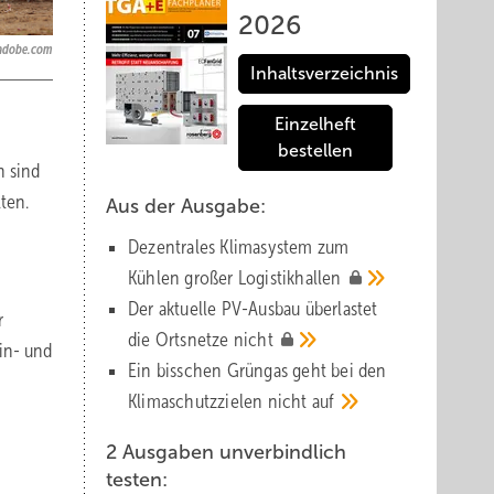
2026
.adobe.com
Inhaltsverzeichnis
Einzelheft
bestellen
n sind
ten.
Aus der Ausgabe:
Dezentrales Klimasystem zum
Kühlen großer
Logistik­hallen
Der aktuelle PV-Ausbau über­lastet
r
die Orts­netze
nicht
in- und
Ein bisschen Grüngas geht bei den
Klima­schutz­zielen nicht
auf
2 Ausgaben unverbindlich
testen: