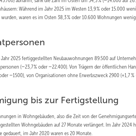
5.700) abnahm, sank die Zahl im Osten um 34,3 % (−14.000 auf 26.
enhäusern: Während im Jahr 2025 im Westen 13,9 % oder 15.000 wen
t wurden, waren es im Osten 38,3 % oder 10.600 Wohnungen wenige
atpersonen
m Jahr 2025 fertiggestellten Neubauwohnungen 89.500 auf Untern
tpersonen (−23,7 % oder −22.400). Von Trägern der öffentlichen Ha
oder −1500), von Organisationen ohne Erwerbszweck 2900 (+1,7 %
gung bis zur Fertigstellung
nungen in Wohngebäuden, also die Zeit von der Genehmigungserte
rtiggestellten Wohngebäuden auf 27 Monate verlängert. Im Jahr 2024 h
 gedauert, im Jahr 2020 waren es 20 Monate.