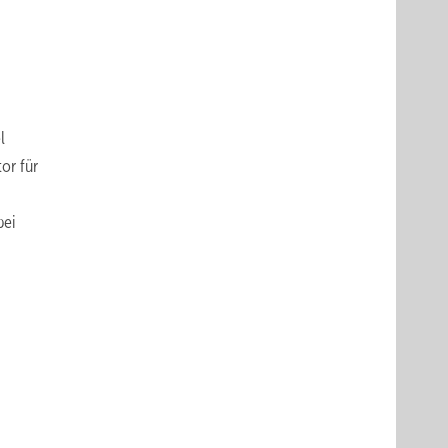
l
or für
bei