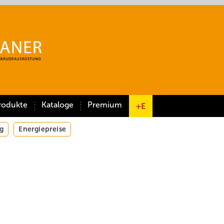
rodukte
Kataloge
Premium
+E
g
Energiepreise