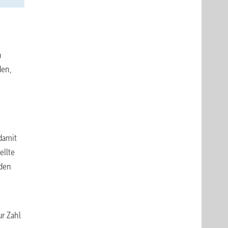
n
en,
damit
ellte
nden
r Zahl