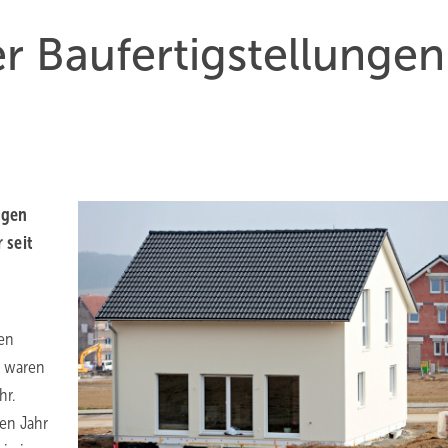
 Bau­fertig­stellun­gen
ngen
 seit
en
, waren
hr.
ten Jahr