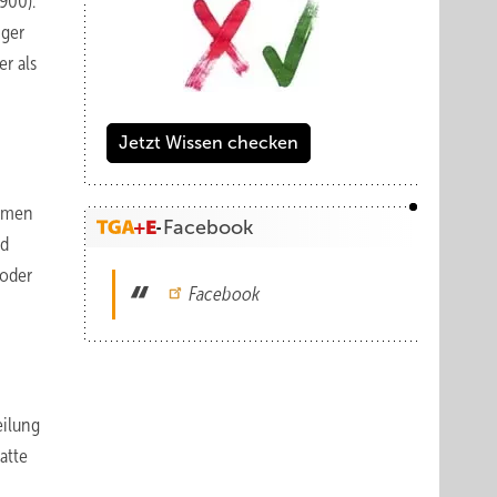
900).
iger
r als
Jetzt Wissen checken
ehmen
Facebook
nd
 oder
Facebook
ilung
atte