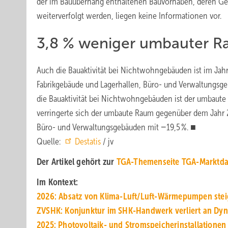
der im Bauüberhang enthaltenen Bauvorhaben, deren Ge
weiterverfolgt werden, liegen keine Informationen vor.
3,8 % weniger umbauter 
Auch die Bauaktivität bei Nichtwohngebäuden ist im Ja
Fabrikgebäude und Lagerhallen, Büro- und Verwaltungsgeb
die Bauaktivität bei Nichtwohngebäuden ist der umbaut
verringerte sich der umbaute Raum gegenüber dem Jahr 
Büro- und Verwaltungsgebäuden mit −19,5 %. ■
Quelle:
Destatis
/ jv
Der Artikel gehört zur
TGA-Themenseite TGA-Marktda
Im Kontext:
2026: Absatz von Klima-Luft/Luft-Wärmepumpen stei
ZVSHK: Konjunktur im SHK-Hand­werk verliert an Dy­n
2025: Photovoltaik- und Stromspeicherinstallationen