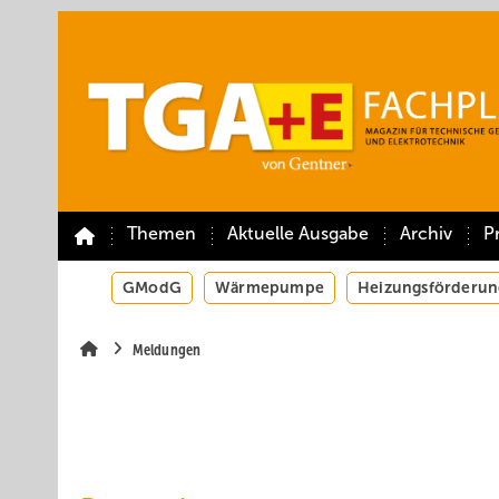
Springe
Springe
Springe
auf
auf
auf
Hauptinhalt
Hauptmenü
SiteSearch
Themen
Aktuelle Ausgabe
Archiv
P
GModG
Wärmepumpe
Heizungsförderun
Meldungen