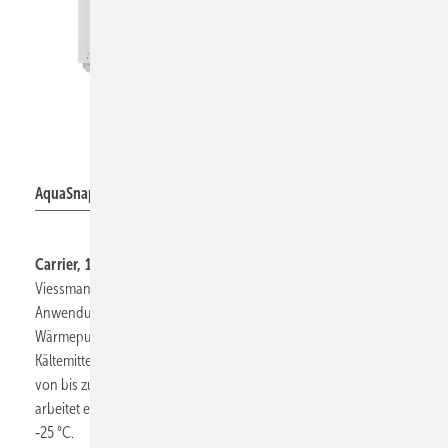
Carrier Corporation
AquaSnap 61A.
Carrier, 12.1-B02,
stellt in einem eigenen Bereich des
Viessmann-Auftritts die AquaSnap 61AQ für kommerzielle
Anwendungen vor. Die erste Hochtemperatur-Luft-
Wärmepumpe des Herstellers für Kälteanlagen, die mit dem
Kältemittel R290 läuft. AquaSnap 61AQ liefert Heiztemperaturen
von bis zu 75 °C bei Außentemperaturen von bis zu ‑7 °C und
arbeitet effizient auch unter extremen Bedingungen von bis zu
‑25 °C.