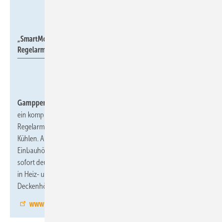
Gampper
„SmartModul“ zum einfachen Anschluss der iQ-
Regelarmaturen.
Gampper, 9.1-E32,
zeigt auf der ISH sein neues „SmartModul“,
ein komplett vormontiertes Set für den Anschluss seiner iQ-
Regelarmaturen an den Vor- und Rücklauf zum Heizen bzw.
Kühlen. Alle Anschlüsse liegen in einer Montage-Ebene, die
Einbauhöhe beträgt nur 140 mm. Damit sind die iQ-Ventile ab
sofort deutlich platzsparender, schneller und planungssicherer
in Heiz- und Kühldecken installiert, auch bei niedrigen
Deckenhöhen.
www.gampper.de