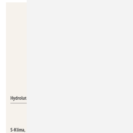
Mitsubishi
Hydrolution PRO
S-Klima, 8-H68,
zeigt seine
Klimasysteme, Wärmepumpen sowie