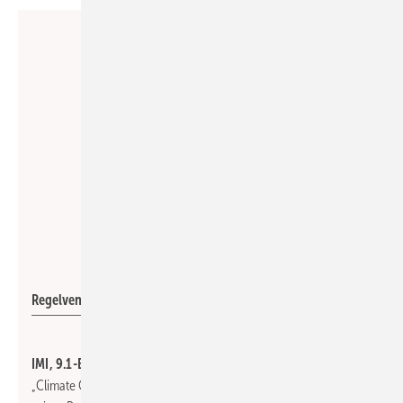
IMI
Regelventil TA-Nano
IMI, 9.1-E06:
Der neu geschaffene Unternehmenssektor
„Climate Control“ zeigt Neuheiten und Produkterweiterungen