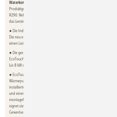
Waterkotte, 12.1-B67,
zeigt auf der ISH mehrere neue
Produktgenerationen mit dem klimafreundlichen Kältemittel
R290. Neben den Neuheiten informiert der Hersteller auch über
das bestehende Produktprogramm
● Die Industrial Line 8060.7 ist eine Großwärmepumpe mit R290.
Die neu entwickelte Baureihe deckt mit mehreren Modellen
einen Leistungsbereich bis 120 kW ab.
● Die geräuscharm konstruierte Luft/Wasser-Wärmepumpe
EcoTouch Air Bloc eignet sich mit einem Leistungsbereich von 5
bis 8 kW sowohl für den Neubau und Sanierung.
● EcoTouch Geo Cube ist die erste Waterkotte Geothermie-
Wärmepumpe mit R290. Dank des außerhalb des Gebäudes
installierten Kältekreises mit kompletter Wärmepumpentechnik
und einer praktischen Aufbaukonsole ist die Lösung service- und
montagefreundlich. Mit einem Leistungsbereich von 6 bis 19 kW
eignet sie sich für Mehrfamilienhäuser und kleinere Büro- und
Gewerbeobjekte in Neubau und Bestand.