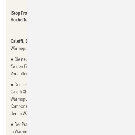
Caleffi
iStop Frostschutzventil der Serie 108 (li.) und
Hocheffizienzentlüfter Caleffi HED.
Caleffi, 9.1-B31,
zeigt vier Komponenten, die speziell für
Wärmepumpensysteme entwickelt worden sind.
● Die neue Version der iStop Frostschutzventile der Serie 108 ist
für den Einsatz bei Wärmepumpen mit Gas als Kältemittel – für
Vorlauftemperaturen bis 90 °C.
● Der selbstreinigende, halbautomatische Schlammabscheider
Caleffi XF ist speziell für die hohen Volumenströme in
Wärmepumpenanlagen ausgelegt und schützt ihre
Komponenten und Bauteile vor der verschleißenden Wirkung
der im Wärmeträger enthaltenen Verunreinigungen.
● Der Pufferspeicher/Hydraulische Weiche der Serie 5485 dient
in Wärmepumpensystemen dazu, überschüssige Wärme zu