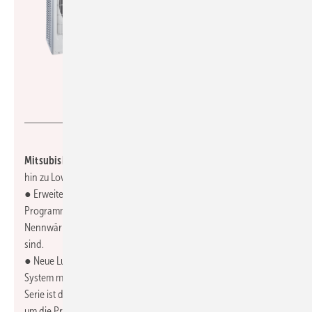
Mitsubishi Electric
Mitsubishi Electric, 12.1-E79:
Schwerpunkt ist die Umstellung
hin zu Low-GWP-Kältemitteln:
● Erweiterung des Ecodan Luft/Wasser-Wärmepumpen-
Programms um zwei Varianten mit 10 und 12 kW
Nennwärmeleistung, die mit dem Kältemittel R290 ausgestattet
sind.
● Neue Luft/Luft-Wärmepumpen der M-Serie, die als erstes Split-
System mit Propan ausgestattet sind. Sicherheitsmerkmal dieser
Serie ist die Zugabe eines Duftstoffs zum geruchlosen Kältemittel,
um die Produktsicherheit zu erhöhen.