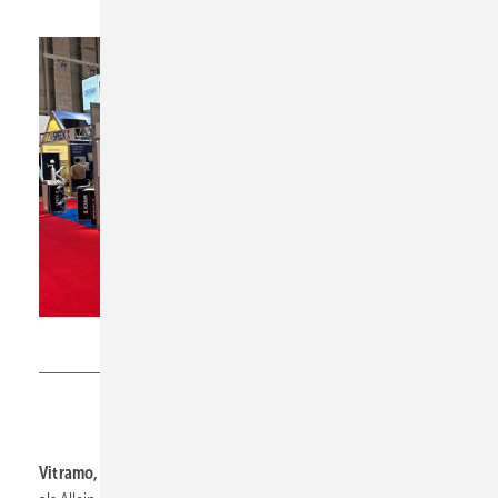
Vitramo
Vitramo, 11.0-E72,
zeigt elektrische Infrarot-Direktheizsysteme