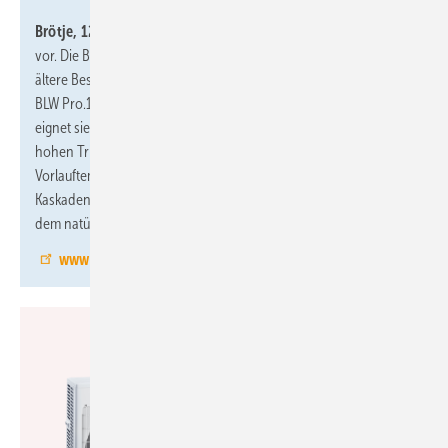
Brötje, 12.1-E59,
stellt seine neuen Luft-Wasser-Wärmepumpen
vor. Die BLW Mono.1 beheizt mit 70 °C Vorlauftemperatur sowohl
ältere Bestandsgebäude als auch Neubauten im Alleingang. Die
BLW Pro.1 in den Varianten 20 kW und 30 kW Wärmeleistung
eignet sie sich besonders für gewerbliche Anwendungen und
hohen Trinkwasserwärmekomfort. Sie erreicht
Vorlauftemperaturen von bis zu 80 °C und kann in Hybrid- und
Kaskadenanlagen betrieben werden. Beide Modelle arbeiten mit
dem natürlichen Kältemittel R290.
www.broetje.de