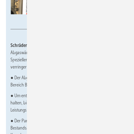
Schräder
Schräder, 11-D06,
zeigt Lösungen mit den Schwerpunkten
Abgaswärmerückgewinnung und Feinstaubreduktion. Im
Speziellen Systeme, die Effizienz steigern und Emissionen
verringern.
● Der Abgas-Wärmeübertrager TurbuFlexS-900 Condens
im
Bereich Biomasse nutzt die latente Wärme im Abgas.
● Um entsprechende Emissionen bei Biomassekesseln gering zu
halten, bietet Schräder außerdem die modulare Filter Box-S für
Leistungsbereiche bis 1,2 MW an.
● Der Partikelabscheider PTInside lässt sich in Neu- und
Bestandsanlagen nutzen und wird direkt in der Abgasstrecke im