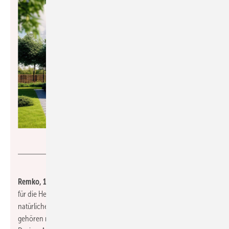
Remko und AdobeStock568262030
Remko, 12-E39,
präsentiert eine Reihe von Neuentwicklungen
für die Heizungs- und Klimabranche. Alle Geräte sind mit dem
natürlichen Kältemittel R290 ausgerüstet. Zu den Exponaten
gehören mobile Raumklimageräte in modernem Kompakt-