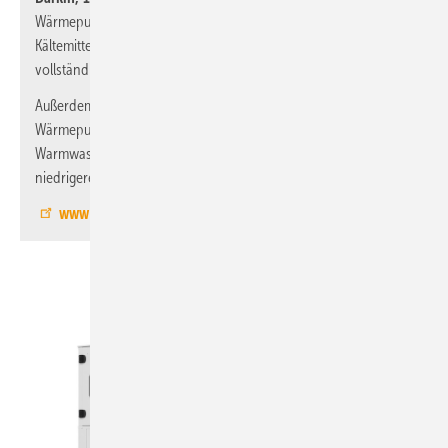
Wärmepumpenserie Altherma vor, die mit dem natürlichen
Kältemittel R290 (Propan) betrieben wird. Diese neue Serie wird
vollständig in Europa entwickelt und hergestellt.
Außerdem: mehrere neue Lösungen im Bereich der Luft-Luft-
Wärmepumpen, die sowohl den Bedarf an Raumheizung und
Warmwasserbereitung als auch die Umstellung auf Kältemittel mit
niedrigerem GWP (Global Warming Potential) abdecken.
www.daikin.de