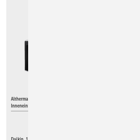
Daikin
Altherma 4 H mit wandhängenden und bodenstehenden
Inneneinheiten
Daikin, 12.0-E41,
stellt die vierte Generation der Luft-Wasser-