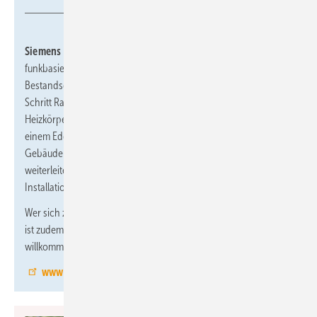
Siemens Smart Infrastructure, 11.1-D11,
zeigt
seine
funkbasierte Lösung für die Raumautomation in
Bestandsgebäuden Plug & Play Automation umfasst im ersten
Schritt Raumfühler, Bediengeräte und Funkantriebe für installierte
Heizkörper. Diese Geräte werden über einen Border Router mit
einem Edge Controller verbunden, der die Daten an die
Gebäudemanagement-Plattform Building X von Siemens
weiterleitet. In der Cloud hat der Kunde die Möglichkeit, alle
Installationsschritte in nur einer Anwendung durchzuführen.
Wer sich zum Thema Gebäudeautomation austauschen möchte,
ist zudem am Stand des
VDMA
, in Halle 11.1, Stand D63
willkommen.
www.siemens.com