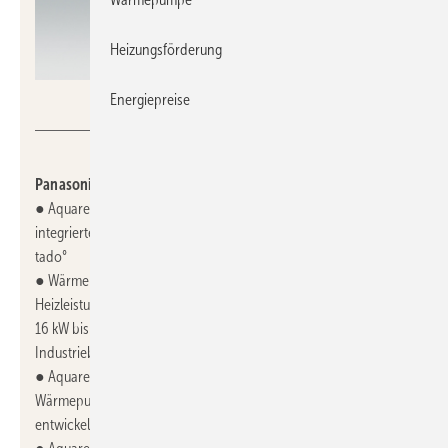
Heizungsförderung
Energiepreise
Panasonic
Panasonic, 12.0-E70:
● Aquarea Luft/Wasser-Wärmepumpen der neuen M-Serie mit
integrierter Steuerungstechnologie des Partnerunternehmens
tado°
● Wärmepumpe T-CAP der M-Serie für eine gleichbleibende
Heizleistung für Sanierungen vom Einfamilienhaus mit 9 bis
16 kW bis hin zu Mehrfamilienhäusern, Gewerbe- oder
Industriebauten mit Heizleistungen von bis zu 30 kW
● Aquarea Loop System, ein dezentrales R290-
Wärmepumpensystem, das speziell für Mehrfamilienhäuser
entwickelt wurde