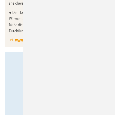
speichern und bei Bedarf an das Heizungssystem abzugeben.
● Der Hocheffizienzentlüfter Caleffi HED wurde speziell für
Wärmepumpenanlagen entwickelt und ist in der Lage, im hohen
Maße die in der Wärmeträgerflüssigkeit enthaltene Luft im ersten
Durchfluss abzuführen.
www.caleffi.com