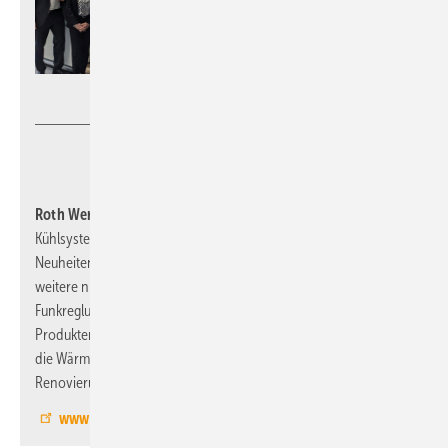
Roth Werke
Roth Werke, 4.0-C20/C45,
zeigen Flächen-Heiz- und
Kühlsysteme mit unterschiedlichen Aufbauhöhen. Zu den
Neuheiten zählt ein 11-mm-Panelsystem für den Boden und
weitere niedrig aufbauende Flächenheizsysteme. Die
Funkreglung Touchline SL wurde mit neuen Funktionen und
Produkten erweitert. Außerdem: Rohr-Installationssysteme sowie
die Wärmepumpe ThermoAura FR 16 und der 400-Liter-
Renovierungspeicher.
www.roth-werke.de