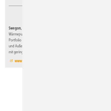
Swegon, 8.0-C69,
zeigt Luft-Wasser- bzw. Wasser-Wasser-
Wärmepumpen und Kaltwassererzeuger aus dem Propan-
Portfolio in variablen Leistungsbereichen bis 400 kW, Innen-
und Außenaufstellung sowie Kaltwassererzeuger mit Freikühlung
mit geringer Kältemittelfüllmenge und hohen Wirkungsgraden.
www.swegon.de