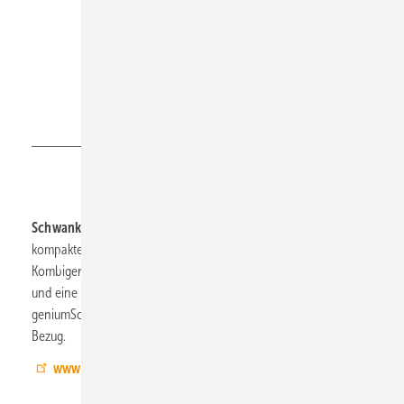
Schwank
Schwank, 12.1-E78,
präsentiert eSchwank, die neuen und
kompakten Industrie-Elektrostrahler, das dezentrales RLT-
Kombigerät Plug & Play mit integrierter Bosch R32 Wärmepumpe
und eine neue Generation des Wasserstoff-Heizsystems
geniumSchwank mit minimiertem Umrüstaufwand beim H
-
2
Bezug.
www.schwank.de