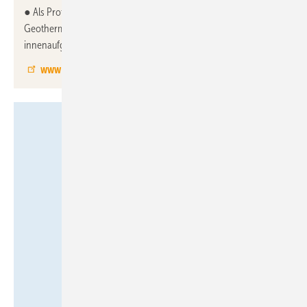
● Als Prototyp zeigt Waterkotte auf der Messe außerdem eine
Geothermie-Wärmepumpe im Leistungsbereich bis 16 kW als
innenaufgestellte, kompakte Variante mit dem Kältemittel R290.
www.waterkotte.de
Siemens Smart Infrastructure