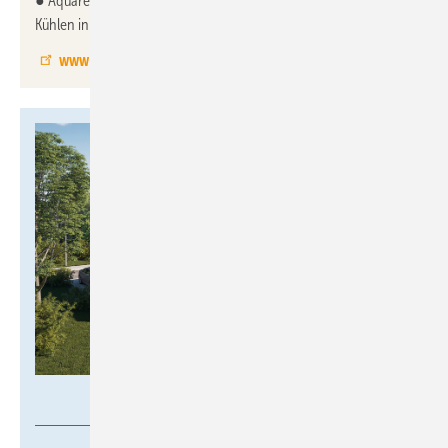
● Aquarea Air Smart Gebläsekonvektoren, die Heizen und
Kühlen in einem Gerät vereinen
www.aircon.panasonic.de
Brötje