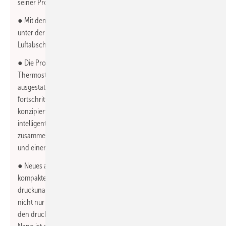
seiner Produktmarken IMI Pneumatex, IMI TA und IMI Heimeier.
● Mit dem Zeparo Cyclone Max und dem Zeparo Aero werden
unter der Produktmarke IMI Pneumatex neue Schmutz- und
Luftabscheider gezeigt.
● Die Produktmarke IMI Heimeier präsentiert den neuen
Thermostat-Kopf Neo-K smart. Dieser ist mit Hybridtechnologie
ausgestattet, die traditionelle thermostatische Präzision mit
fortschrittlicher elektronischer Funktionalität verbindet. Er ist so
konzipiert, dass er nahtlos mit dem NeoHub - dem Gateway für
intelligente Gebäudetechnik – und der NeoApp
zusammenarbeitet und somit eine präzise Temperaturregelung
und einen bequemen Fernzugriff bietet.
● Neues aus der Produktmarke TA: TA-Nano ist das neue
kompakte, gegen Verschmutzung unempfindliche
druckunabhängige Regelventil für die on/off-Regelung. Es ist
nicht nur das kleinste, sondern auch das leistungsstärkste unter
den druckunabhängigen Ausgleichsventilen (PIBCV). Der TA-