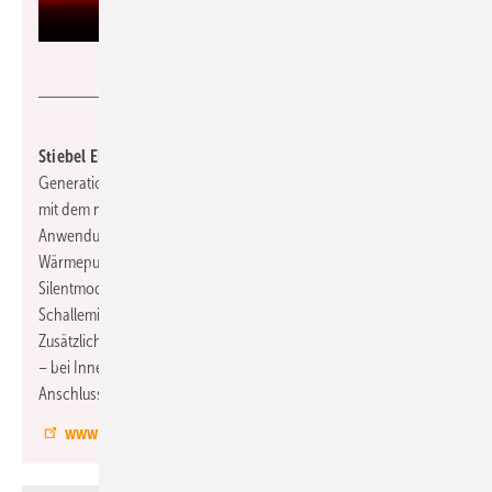
Stiebel Eltron
Stiebel Eltron, 12.1-E29,
stellt die neue Wärmepumpen-
Generation wpnext vor. Die Produktrange arbeitet durchgängig
mit dem natürlichen Kältemittel R290 und deckt alle
Anwendungen ab: Luft/Wasser-Wärmepumpen, Sole/Wasser-
Wärmepumpen und Lüftungsintegralgeräte. Der intelligente
Silentmode erlaubt eine dB(A)-genaue Reduktion der
Schallemissionen und damit die Anpassung an den Aufstellort.
Zusätzlich sind alle systemnotwendigen Komponenten integriert
– bei Innen- und Außengeräten. Das Installations- und
Anschlusskonzept ist für alle Modelle einheitlich.
www.stiebel-eltron.de