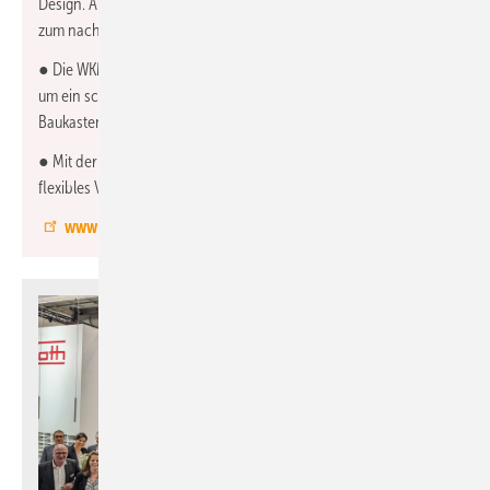
Design. Außerdem eine neue Serie von Kaltwasser-Erzeugern
zum nachhaltigen Kühlen und Heizen.
● Die WKM PRO erweitert das Remko-Wärmepumpensortiment
um ein schlankes Monoblock-Gerät mit cleverer
Baukastentechnik.
● Mit der modularen Energiezentrale SQW PRO steht ein
flexibles Versorgungssystem für Großobjekte bereit.
www.remko.de