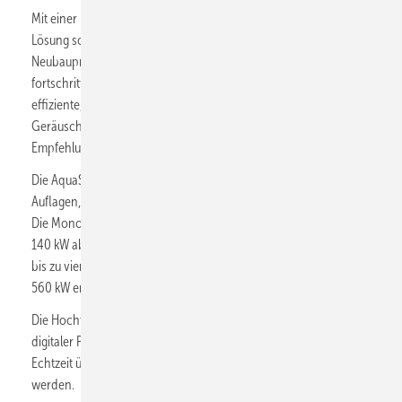
Mit einer kompakten Grundfläche bietet die Wärmepumpe eine
Lösung sowohl für Modernisierungs- als auch für
Neubauprojekte. Die Ausstattung mit Schalldämmung und
fortschrittlicher Inverter-Kompressortechnologie sorgt für eine
effiziente, bedarfsgerechte Leistung und einen reduzierten
Geräuschpegel von 78 dB(A), der 10 dB(A) unter den Ecodesign-
Empfehlungen liegt.
Die AquaSnap 61AQ ist auf die Anforderungen strengerer
Auflagen, einschließlich der F-Gas-Verordnung, zugeschnitten.
Die Monoblock-Version deckt einen Leistungsbereich von 40 bis
140 kW ab, während die modulare Version den Anschluss von
bis zu vier Einheiten ermöglicht und den Leistungsbereich auf
560 kW erweitert.
Die Hochtemperatur-Luft-Wärmepumpe kann mit Carriers
digitaler Plattform „Abound HVAC Performance” verbunden, in
Echtzeit überwacht und damit vorausschauend gewartet
werden.