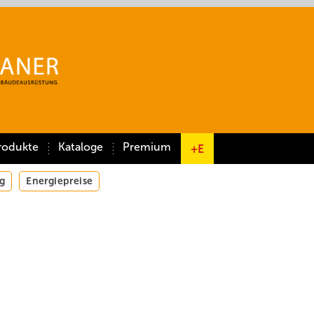
rodukte
Kataloge
Premium
+E
g
Energiepreise