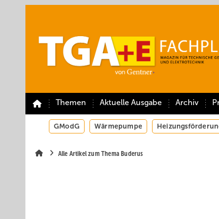
Springe
Springe
Springe
auf
auf
auf
Hauptinhalt
Hauptmenü
SiteSearch
Themen
Aktuelle Ausgabe
Archiv
P
GModG
Wärmepumpe
Heizungsförderun
Alle Artikel zum Thema Buderus