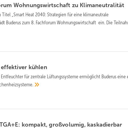
o­rum Woh­nungs­wirt­schaft zu
Kli­ma­neu­tra­li­tät
Titel „Smart Heat 2040: Strategien für eine klimaneutrale
ädt Buderus zum 8. Fachforum Wohnungswirtschaft ein. Die Teilnah
 effektiver
kühlen
 Entfeuchter für zentrale Lüftungssysteme ermöglicht Buderus eine 
chen­heiz­systeme.
 TGA+E: kompakt, groß­vo­lumig,
kas­ka­dier­bar