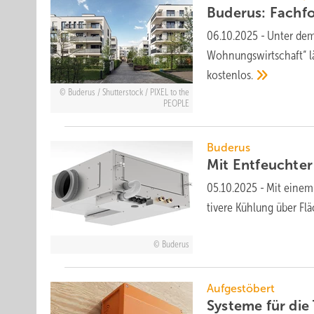
Buderus: Fach­f
06.10.2025
-
Unter dem 
Wohnungswirtschaft“ l
kostenlos.
Buderus / Shutterstock / PIXEL to the
PEOPLE
Buderus
Mit Entfeuchter
05.10.2025
-
Mit einem
tivere Kühl­ung über
Flä
Buderus
Aufgestöbert
Systeme für die