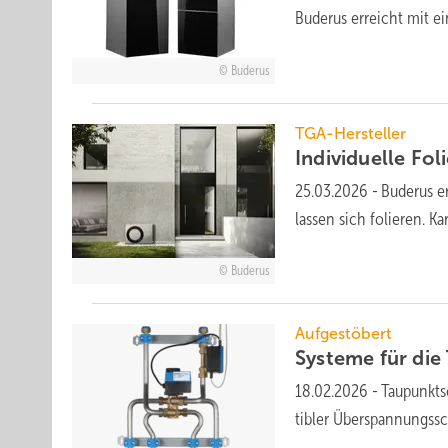
Buderus erreicht mit ein
Buderus
TGA-Hersteller
Individuelle Fol
25.03.2026
-
Buderus er
lassen sich folie­ren. K
Buderus
Aufgestöbert
Systeme für die 
18.02.2026
-
Taupunktsc
tib­ler Über­span­nungs­