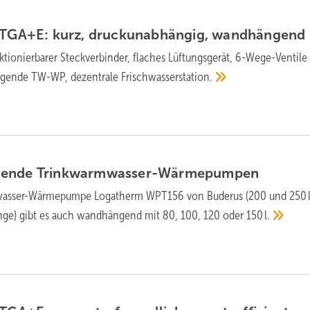
TGA+E: ­kurz, druckun­ab­hän­gig,
wand­hängend
tionierbarer Steck­ver­binder, fla­ches Lüf­tungs­gerät, 6-Wege-Ventile 
­gende TW-WP, dezen­t­rale
Frisch­wasser­station.
gende
Trinkwarmwasser-Wärmepumpen
kwasser-Wärmepumpe Logatherm WPT156 von Buderus (200 und 250 l
ange) gibt es auch wand­hängend mit 80, 100, 120 oder
150 l.