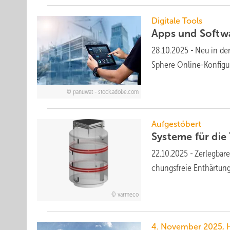
Digitale Tools
Apps und Soft­w
28.10.2025
-
Neu in der
Sphere Online-Konfi­gu­
panuwat - stock.adobe.com
Aufgestöbert
Systeme für die 
22.10.2025
-
Zerlegbarer
chungs­freie Ent­här­tu
varmeco
4. November 2025, 