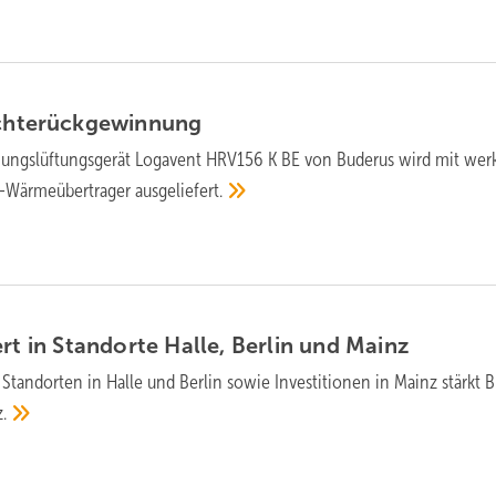
chterückgewinnung
ngs­lüftungs­gerät Logavent HRV156 K BE von Buderus wird mit werk­
-Wärme­über­trager
aus­geliefert.
rt in Stand­orte Halle, Berlin und
Mainz
Standorten in Halle und Berlin sowie Inves­ti­tio­nen in Mainz stärkt 
z.