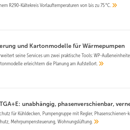
em R290-Kälte­kreis Vor­lauf­tem­pe­ra­turen von bis zu
75 °C.
ierung und Karton­mo­delle für
Wärme­pumpen
weitert seine Services um zwei prak­ti­sche Tools: WP-Außen­ein­heit
arton­mo­delle erleich­tern die Pla­nung am
Aufstell­ort.
TGA+E: unab­hängig, pha­sen­ver­schien­bar,
ver­n
hutz für Kühl­decken, Pum­pen­gruppe mit Reg­ler, Pha­sen­schie­nen-­
schutz, Mehr­pum­pen­steue­rung,
Woh­nungs­lüf­tung.