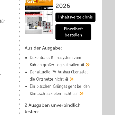
2026
Inhaltsverzeichnis
für
Einzelheft
bestellen
Aus der Ausgabe:
Dezentrales Klimasystem zum
Kühlen großer
Logistik­hallen
Der aktuelle PV-Ausbau über­lastet
,
die Orts­netze
nicht
Ein bisschen Grüngas geht bei den
Klima­schutz­zielen nicht
auf
2 Ausgaben unverbindlich
testen: