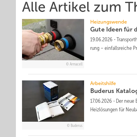
Alle Artikel zum
Heizungswende
Gute Ideen für
19.06.2026
-
Transporthi
rung – ein­falls­rei­che 
Armacell
Arbeitshilfe
Buderus Katalog
17.06.2026
-
Der neue B
Heiz­lö­sun­gen für Neu­
Buderus