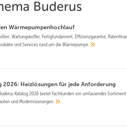
 Thema Buderus
 den
Wärmepumpenhochlauf
lfen, War­tungs­koffer, Fertig­fun­da­ment, Effi­zienz­ga­rantie, Raten­fi­na
Pro­dukte und Ser­vi­ces rund um die
Wärme­pumpe.
 2026: Heizlö­sun­gen für jede
An­for­derung
uderus Katalog 2026 bie­tet Fach­kun­den ein um­fas­sen­des Sorti­ment
bau­ten und
Moder­ni­sie­rungen.