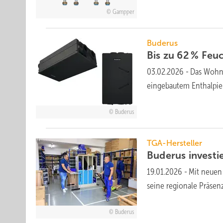
Gampper
Buderus
Bis zu 62 %
Feu
03.02.2026
-
Das Wohnu
einge­bautem Enthalpie
Buderus
TGA-Hersteller
Buderus investie
19.01.2026
-
Mit neuen 
seine regio­nale
Prä­sen
Buderus