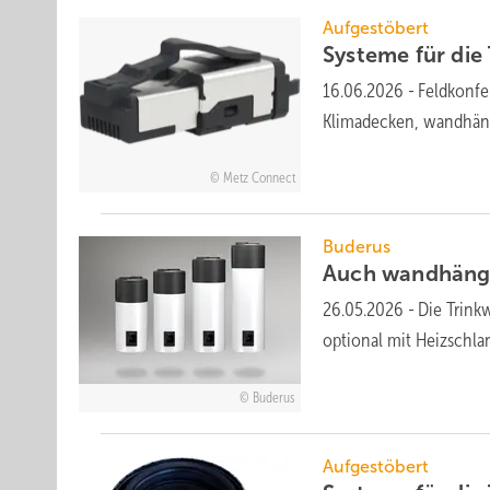
Aufgestöbert
Systeme für die 
16.06.2026
-
Feldkonfek
Klima­decken, wand­hän
Metz Connect
Buderus
Auch wandhän
26.05.2026
-
Die Trin
optional mit Heiz­schl
Buderus
Aufgestöbert