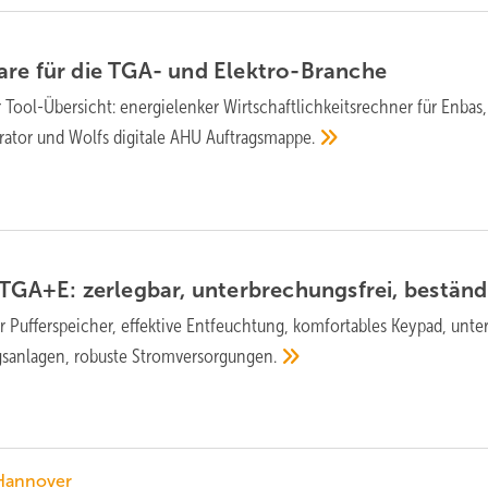
are für die TGA- und
Elek­tro-Branche
 Tool-Übersicht: energielenker Wirt­schaft­lich­keits­rechner für Enba
rator und Wolfs digi­tale AHU
Auftrags­mappe.
TGA+E: zerleg­bar, unter­brechungs­frei,
beständ
 Pufferspeicher, effek­tive Ent­feuchtung, kom­for­tables Key­pad, unter
ngs­anlagen, robuste
Strom­ver­sor­gungen.
Hannover