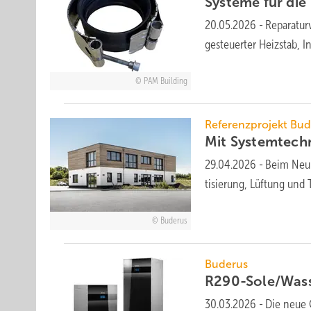
Systeme für die 
20.05.2026
-
Reparaturv
gesteuerter Heiz­stab, In
PAM Building
Referenzprojekt Bu
Mit Systemtech
29.04.2026
-
Beim Neub
tisierung, Lüftung und
Buderus
Buderus
R290-Sole/Wa
30.03.2026
-
Die neue