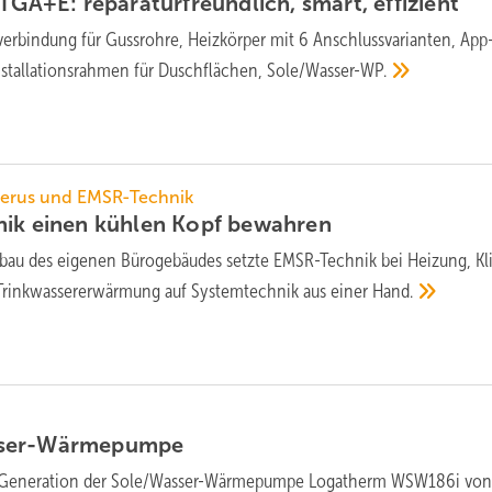
TGA+E: repara­tur­freund­lich, smart,
effizient
erbindung für Guss­rohre, Heiz­kör­per mit 6 Anschluss­va­rianten, App
stal­la­tions­rah­men für Dusch­flä­chen,
Sole/Wasser-WP.
derus und EMSR-Technik
nik einen kühlen Kopf
bewahren
au des ei­ge­nen Büro­ge­bäu­des setzte EMSR-Technik bei Hei­zung, K
 Trink­wasser­erwärmung auf System­technik aus einer
Hand.
sser-Wärmepumpe
 Generation der Sole/Wasser-Wärme­pumpe Logatherm WSW186i vo