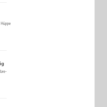
s, Hüppe
ig
­bre­