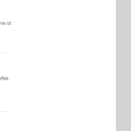
me ist
effek­