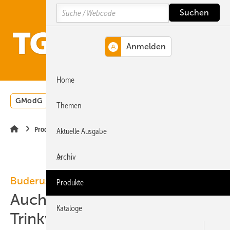
Springe
Springe
Springe
Search
auf
auf
auf
Hauptinhalt
Hauptmenü
SiteSearch
MENÜ
Home
GModG
Wärmepumpe
Heizungsförderung
Energ
Themen
Produkte
Aktuelle Ausgabe
Archiv
Buderus
Produkte
Auch wandhängende
Kataloge
Trinkwarmwasser-