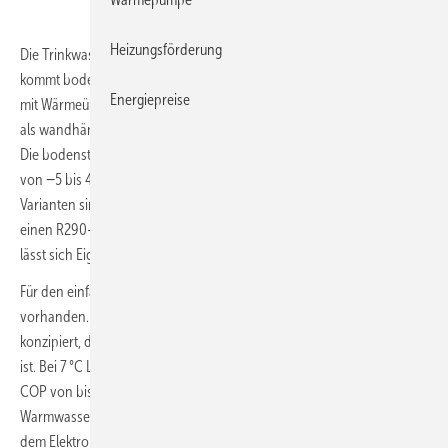
Heizungsförderung
Die Trinkwasser-Wärmepumpe Logatherm WPT156 von Buderus
kommt bodenstehend mit 200 oder 250 l Speichervolumen, optional
Energiepreise
mit Wärmeübertrager für einen Heizkessel oder für Solarthermie, und
als wandhängende Variante mit 80, 100, 120 oder 150 l zum Einsatz.
Die bodenstehenden Ausführungen können Raum- oder Außenluft
von −5 bis 40 °C als Wärmequelle nutzen. Bei den wandhängenden
Varianten sind es −7 bis 43 °C. Die Trinkwasser-Wärmepumpen haben
einen R290-Kältekreis. Über eine integrierte Photovoltaik-Funktion
lässt sich Eigenstrom gezielt zur Trinkwassererwärmung nutzen.
Für den einfachen Transport sind Griffmulden am Produkt
vorhanden. Buderus hat die bodenstehende Logatherm WPT156 so
konzipiert, dass der Service auch in nur 2 m hohen Räumen möglich
ist. Bei 7 °C Lufttemperatur und 55 °C Speichertemperatur wird ein
COP von bis zu 3,6 erreicht. Im Verdichterbetrieb sind
Warmwassertemperaturen von bis zu 65 °C möglich (bis zu 70 °C mit
dem Elektro-Heizstab). Wer die Trinkwasser-Wärmepumpe fernsteuern