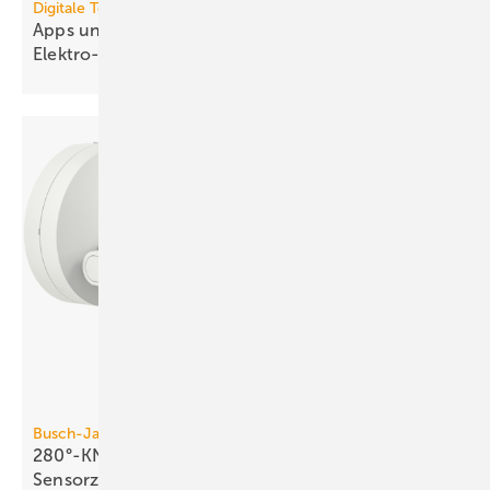
Digitale Tools
Apps und Soft­ware für die TGA- und
Elek­tro-Branche
Busch-Jaeger
280°-KNX-Bewegungsmelder mit vier
Sensorzonen