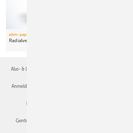
ebm-papst
Radialventilator in
Metallausführung
Abo- & Leserservice
AGB
Alle Inhalte chronologisch
Anmelden
Anmeldung & Registrierung
Datenschutz
Editor's choice
E-Paper
Fachbeiträge
Gentner Verlag
Impressum
Karriere bei Gentner