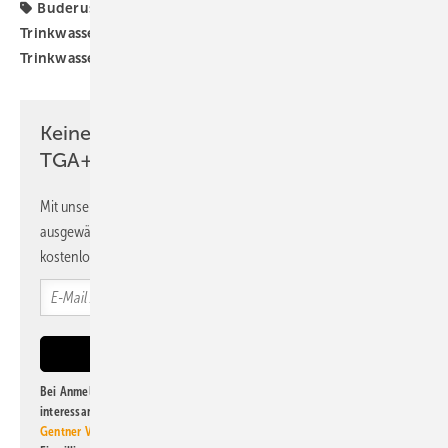
Buderus
Produkte
Trinkwasser-Wärmepumpe
Trinkwassererwärmung
dezentrale
Trinkwassererwärmung
Keine Zeit? Kein Problem mit dem
TGA+E Newsletter!
Mit unserem Newsletter erhalten Sie regelmäßig von uns
ausgewählte Informationen und Neuigkeiten, gebündelt und
kostenlos direkt ins Postfach.
Bei Anmeldung zu diesem Newsletter bin ich damit einverstanden, über
interessante Verlags- und Online-Angebote
der Marken der Alfons W.
Gentner Verlag GmbH & Co. KG
informiert zu werden. Diese