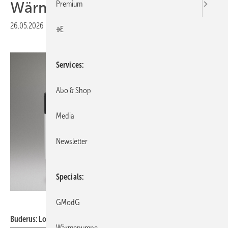
Wärmepumpen
Premium
26.05.2026
|
Veröffentlicht in
Ausgabe 06-2026
|
Druckvorschau
+E
Services
Abo & Shop
Media
Newsletter
Specials
Buderus
GModG
Buderus: Logatherm WPT156 wandhängend.
Wärmepumpe