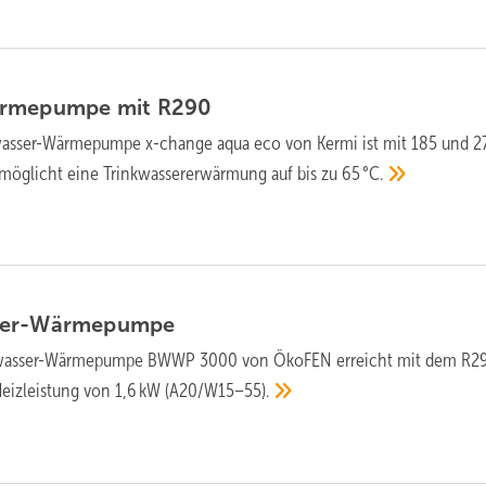
ärmepumpe mit
R290
wasser-Wärmepumpe x-change aqua eco von Kermi ist mit 185 und 27
r­mög­licht eine Trink­wasser­er­wär­mung auf bis zu
65 °C.
ser-Wärmepumpe
k­wasser-Wärme­pumpe BWWP 3000 von ÖkoFEN erreicht mit dem R2
Heiz­leis­tung von 1,6 kW
(A20/W15–55).