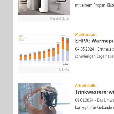
mit einem Propan-Kälte­k
Stiebel Eltron
Marktdaten
EHPA: Wärmepum
04.03.2024
-
Erstmals 
schwierigen Lage habe
EHPA
Arbeitshilfe
Trink­wasser­er­
09.01.2024
-
Das Umwel
konzepte für Gebäude 