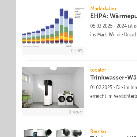
Marktdaten
EHPA: Wärmepu
05.03.2025
-
2024 ist d
ins Mark. Wo die Ur­sa­
EHPA
tecalor
Trinkwasser-W
01.02.2025
-
Die im Inn
erreicht im Verdichter­
tecalor
Remko