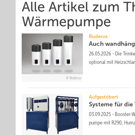
Alle Artikel zum 
Wärmepumpe
Buderus
Auch wandhän
26.05.2026
-
Die Trin
optional mit Heiz­schl
Buderus
Aufgestöbert
Systeme für die T
03.09.2025
-
Booster-Wä
pumpe mit R290, Human