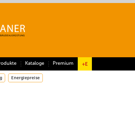
rodukte
Kataloge
Premium
+E
g
Energiepreise