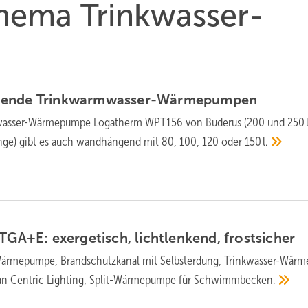
Thema Trinkwasser-
gende
Trinkwarmwasser-Wärmepumpen
kwasser-Wärmepumpe Logatherm WPT156 von Buderus (200 und 250 l
ange) gibt es auch wand­hängend mit 80, 100, 120 oder
150 l.
GA+E: ex­er­ge­tisch, licht­len­kend,
frost­si­cher
rme­pumpe, Brand­schutz­ka­nal mit Selbst­er­dung, Trink­wasser-Wärm
 Centric Lighting, Split-Wärme­pumpe für
Schwimm­becken.