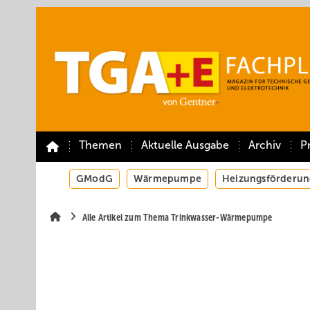
Springe
Springe
Springe
auf
auf
auf
Hauptinhalt
Hauptmenü
SiteSearch
Themen
Aktuelle Ausgabe
Archiv
P
GModG
Wärmepumpe
Heizungsförderun
Alle Artikel zum Thema Trinkwasser-Wärmepumpe