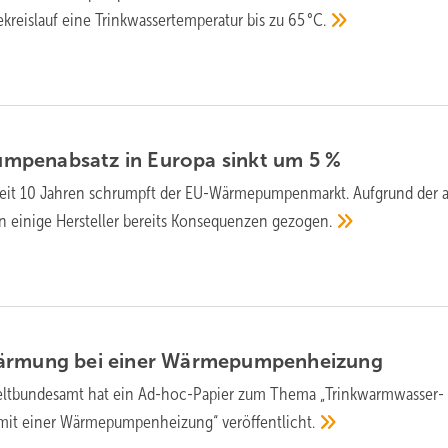
reis­lauf eine Trink­wasser­tem­pe­ra­tur bis zu
65 °C.
penabsatz in Europa sinkt um 5
%
seit 10 Jahren schrumpft der EU-Wärmepumpenmarkt. Aufgrund der a
n einige Hersteller bereits Konsequenzen
gezogen.
wärmung bei einer
Wärme­pumpen­heizung
t­bundes­amt hat ein Ad-hoc-Papier zum Thema „Trink­warm­wasser­
mit einer Wärme­pumpen­heizung“
veröffentlicht.