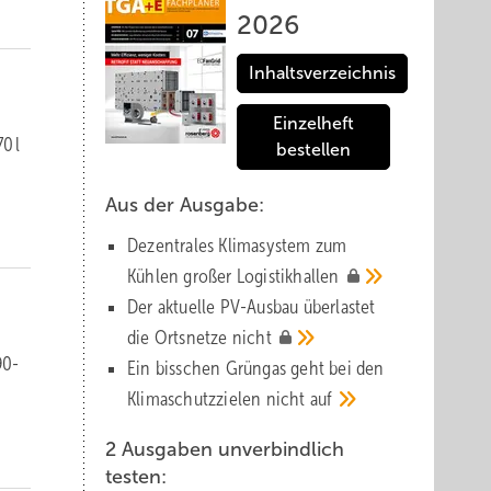
2026
Inhaltsverzeichnis
Einzelheft
0 l
bestellen
Aus der Ausgabe:
Dezentrales Klimasystem zum
Kühlen großer
Logistik­hallen
Der aktuelle PV-Ausbau über­lastet
die Orts­netze
nicht
90-
Ein bisschen Grüngas geht bei den
Klima­schutz­zielen nicht
auf
2 Ausgaben unverbindlich
testen: