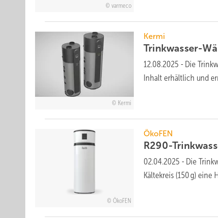
varmeco
Kermi
Trinkwasser-W
12.08.2025
-
Die Trink
Inhalt er­hält­lich und e
Kermi
ÖkoFEN
R290-Trinkwas
02.04.2025
-
Die Trin
Kälte­kreis (150 g) eine 
ÖkoFEN