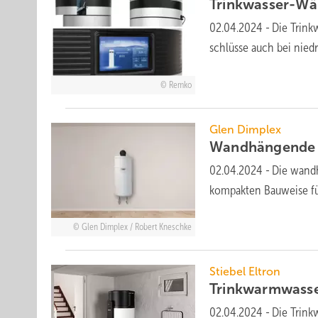
Trinkwasser-W
02.04.2024
-
Die Trink
schlüs­se auch bei nie­d
Remko
Glen Dimplex
Wandhängende 
02.04.2024
-
Die wand­
kom­pak­ten Bau­weise 
Glen Dimplex / Robert Kneschke
Stiebel Eltron
Trinkwarmwass
02.04.2024
-
Die Trink