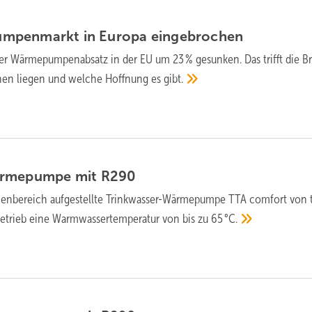
mpen­markt in Europa
ein­gebrochen
er Wärme­pumpen­absatz in der EU um 23 % ge­sun­ken. Das trifft die B
chen lie­gen und wel­che Hoff­nung es
gibt.
ärmepumpe mit
R290
en­bereich auf­ge­stellte Trinkwasser-Wärme­pumpe TTA comfort von 
betrieb eine Warm­wasser­tem­pe­ratur von bis zu
65 °C.