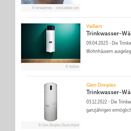
torwaiphoto – stock.adobe.com
Vaillant
Trinkwasser-Wä
09.04.2023
-
Die Trink
Wohnhäusern ausgelegt.
Vaillant
Glen Dimplex
Trinkwasser-Wä
03.12.2022
-
Die Trink
ganzjährigen ermöglic
Glen Dimplex Deutschland