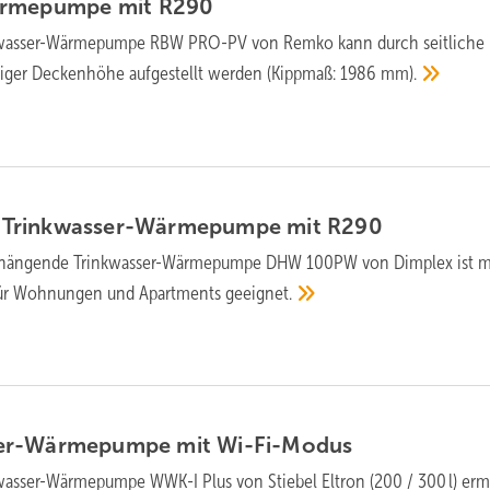
ärme­pumpe mit
R290
­wasser-Wärme­pumpe RBW PRO-PV von Remko kann durch seit­li­che L
ri­ger Decken­hö­he auf­ge­stellt wer­den (Kipp­maß: 1986
mm).
Trink­wasser-Wärme­pumpe mit
R290
hängende Trink­wasser-Wärme­pumpe DHW 100PW von Dimplex ist mi
für Woh­nun­gen und Apart­ments
ge­eig­net.
er-Wärme­pumpe mit
Wi-Fi-Modus
wasser-Wärme­pum­pe WWK-I Plus von Stiebel Eltron (200 / 300 l) er­m