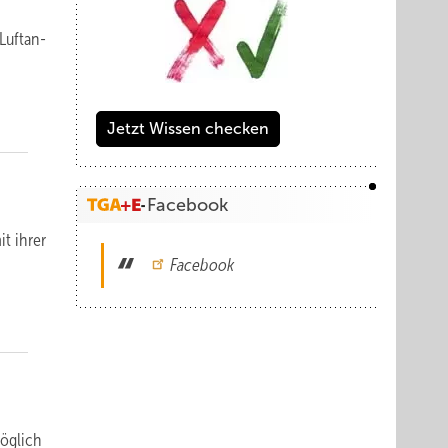
uft­an­
Jetzt Wissen checken
Facebook
t ihrer
Facebook
ög­lich