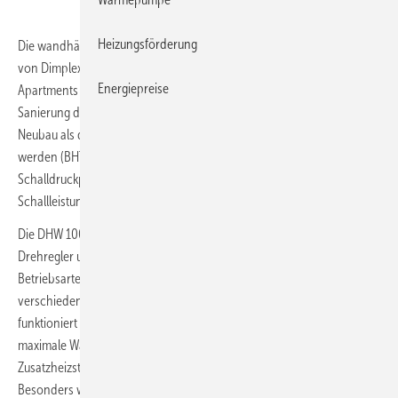
Heizungsförderung
Die wandhängende Trinkwasser-Wärmepumpe
DHW 100PW
H
von Dimplex ist mit ihrer kompakten Bauweise für Wohnungen und
Energiepreise
Apartments geeignet. Mit 100 l Speicherkapazität kann sie in der
Sanierung direktelektrische Warmwasserspeicher ersetzen oder im
Neubau als dezentrale Lösung zur Trinkwassererwärmung vorgesehen
werden (BHT: 52 × 129 × 52 cm: Nettogewicht: 47 kg). Der
Schalldruckpegel in 1 m Entfernung (innen) beträgt 36 dB(A), der
Schallleistungspegel wird mit 41 dB(A) angegeben.
Die DHW 100PW hat einen R290-Kältekreislauf und wird über einen
Drehregler und Einstelltasten bedient. Man kann dabei mehrere
Betriebsarten wählen, z. B. Turbo-Funktion, Photovoltaik-Funktion,
verschiedene Zeitprogramme etc. Der reine Wärmepumpenbetrieb
funktioniert bis zu einer Außentemperatur von − 7 °C und erzielt eine
maximale Warmwassertemperatur von 55 °C. Mit dem eingebauten
Zusatzheizstab lässt sich das Wasser auf bis zu 65 °C erwärmen.
Besonders wirtschaftlich ist der priorisierbare Betrieb mit