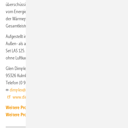
überschüssigem Strom aus einer Photovoltaik-Anlage über ein Signal
vom Energiemanager bzw. Wechselrichter. Die Leistungsaufnahme
der Wärmepumpe beträgt maximal 350 W, die
Gesamtleistungsaufnahme maximal 1350 W.
Aufgestellt im frostfreien Innenbereich kann die DHW 100PW sowohl
Außen- als auch Raumluft nutzen, zum Beispiel mit dem Luftanschluss-
Set LAS 125. Innerhalb von Gebäuden ist eine Luftansaugung auch
ohne Luftkanäle möglich.
Glen Dimplex Deutschland
95326 Kulmbach
Telefon (0 92 21) 70 91 00
dimplex@glendimplex.de
www.dimplex.de
Weitere Produkt-Meldungen zum Thema Wärmepumpe
Weitere Produkt-Meldungen zum Thema Technische Armaturen