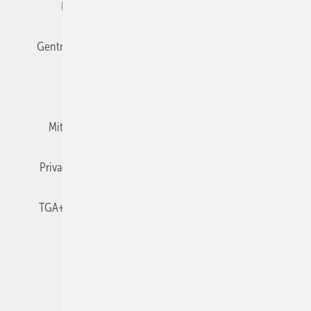
Editor's choice
E-Paper
Fachbeiträge
Gentner Verlag
Impressum
Karriere bei Gentner
Team
Mediaservice
Mitgliedschaften und Engagement
Newsletter
Privacy Manager
RSS-Feed
TGA+E abonnieren
TGA+E-WissensCheck
Veranstaltungen / Webinare
© 2026 TGA+E Fachplaner