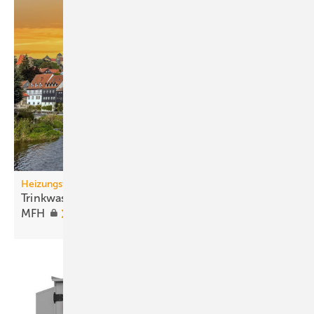
Heizungswende
Trinkwassererwärmung mit Wärme­pumpen in
MFH