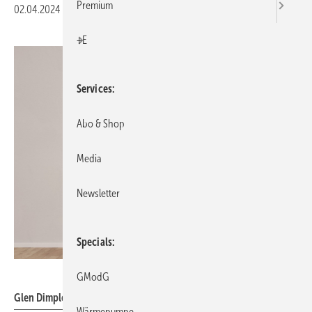
Premium
02.04.2024
|
Veröffentlicht in
Ausgabe 04-2024
|
Druckvorschau
+E
Services
Abo & Shop
Media
Newsletter
Specials
Glen Dimplex / Robert Kneschke
GModG
Glen Dimplex: Trinkwasser-Wärmepumpe DHW 100PWH.
Wärmepumpe