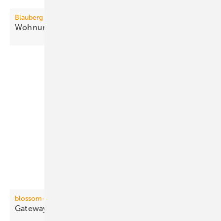
Blauberg Ventilatoren
3
Wohnungslüftung bis 410
m
/h
blossom-ic
Gateway mit direkter
Funkanbindung