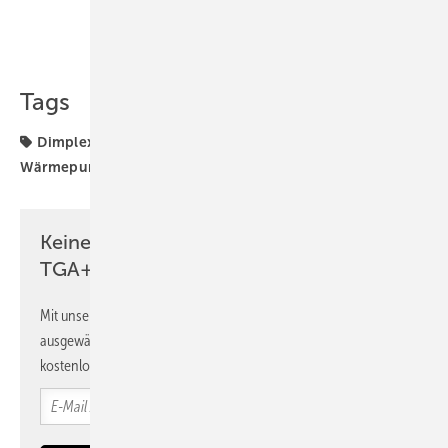
Teilen
Link kopieren
Tags
Dimplex
Glen Dimplex
Produkte
Trinkwasser-
Wärmepumpe
Keine Zeit? Kein Problem mit dem
TGA+E Newsletter!
Mit unserem Newsletter erhalten Sie regelmäßig von uns
ausgewählte Informationen und Neuigkeiten, gebündelt und
kostenlos direkt ins Postfach.