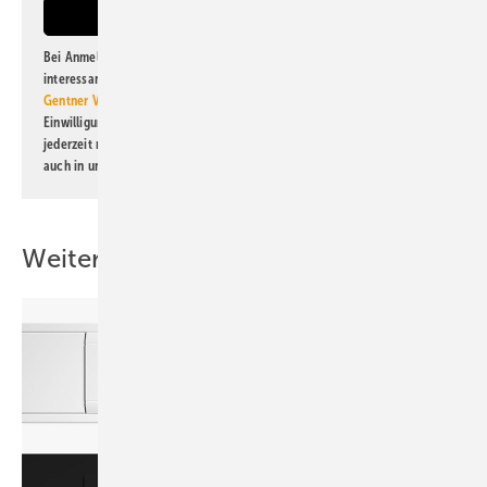
Bei Anmeldung zu diesem Newsletter bin ich damit einverstanden, über
interessante Verlags- und Online-Angebote
der Marken der Alfons W.
Gentner Verlag GmbH & Co. KG
informiert zu werden. Diese
Einwilligung kann ich jederzeit widerrufen und eine Abmeldung ist
jederzeit möglich. Informationen zum Umgang mit Daten finden Sie
auch in unserer
Datenschutzerklärung
.
Weitere Inhalte