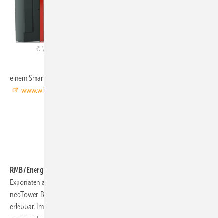
Windhager 3-D45:
Der Pellet-Heizkessel
BioWIN 2 Touch unterschreitet mit seinem
Edelstahlbrenner mit low-dust-Technologie
auch die strengen Grenzwerte für Feinstaub der
Windhager
BImSchV, Stufe 2. Mit der Touch-Bedienung
InfoWIN lassen sich sämtliche Daten analog zu
einem Smartphone mit Touch- und Wischbewegungen abrufen.
www.windhager.com
RMB/Energie, 3-B40,
macht mit fünf
Exponaten auf der SHK Essen fast die gesamte
neoTower-BHKW-Produktpalette vor Ort
erlebbar. Im Mittelpunkt werde aber „eine
RMB/Energie