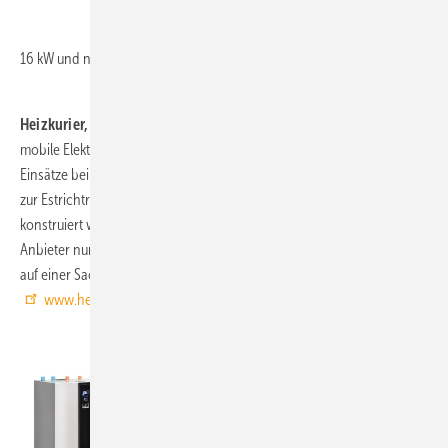
bewährte Klassiker wurden weiterentwickelt:
Pellematic Compact ist jetzt mit 10, 12, 14 und
2
16 kW und nur 0,5 m
Stellfläche erhältlich.
www.oekofen.de
Heizkurier, 3-B08:
Das triMobil ist die erste
mobile Elektro-Heizanlage, die speziell für
Einsätze bei Heizungsstörung und -ausfall sowie
zur Estrichtrocknung und Baubeheizung
konstruiert wurde. Bisher kannte der Markt laut
Anbieter nur modifizierte Wandheizgeräte, die
auf einer Sackkarre montiert sind.
www.heizkurier.de
heizkurier
Remko, 3-D51,
will sich mit der Erweiterung
seines Produktportfolios um die Sole/Wasser-
Wärmepumpe WSP nun auch den Bereich