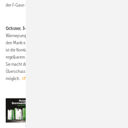
der F-Gase-Verordnung für 2025.
www.rotex.de
Ochsner, 3-B28:
Die Trinkwasser-
Wärmepumpe Europa 333 Genius soll 2018 in
den Markt eingeführt werden. Bisher einzigartig
ist die Kombination aus Wärmepumpe und
regelbarem Zusatzheizelement in einem Gerät.
Sie macht die Aufnahme einer Eigenstrom-
Ochsner
Überschussleistung zwischen 1 und 2100 W
möglich.
www.ochsner.de
ÖkoFEN, 3-C40,
hat vor 15 Jahren die weltweit
erste Pelletheizung mit Brennwerttechnik
vorgestellt, und bietet sie inzwischen im
Leistungsbereich 4 bis 512 kW an. Auch
ÖkoFEN