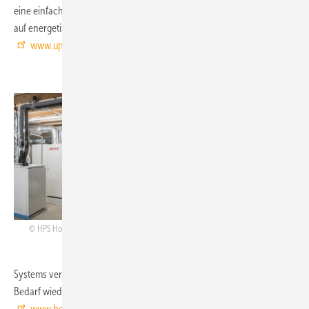
eine einfache Installation. Mithilfe der „HE-Technologie“ kann zudem
auf energetisch sinnvolle Weise Trinkwasser erwärmt werden.
www.uponor.de
HPS Home Power Solutions, 2-B33:
Das
Energiesystem Picea kombiniert
Energiespeicher, Heizungsunterstützung und
Wohnraumbelüftung und deckt den Bedarf
eines Einfamilienhauses an elektrischer Energie
vollständig ab. Die an sonnenreichen Tagen mit
einer PV-Anlage produzierte Energie kann
entweder sofort verwendet werden oder sie
HPS Home Power
wird in Wasserstoff umgewandelt und
Solutions
gespeichert. Eine Brennstoffzelle des HPS-
Systems verwandelt die im Wasserstoff gespeicherte Energie bei
Bedarf wieder in elektrische Energie und Wärme.
www.homepowersolutions.de