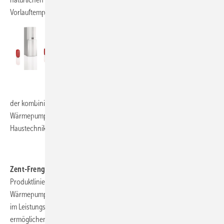
Vorlauftemperaturen von bis zu 70 °C.
www.alpha-innotec.de
Wolf, 3-A14,
hat das Wärmepumpen-Center
CHC als „Sorglos-Komplettlösung fürs
Wolf
Einfamilienhaus“ vorkonfiguriert. Dabei stehen
25 verschiedene Varianten zur Verfügung. Mit
der kombinierbaren Wohnraumlüftung CWL-T-300 lässt sich das
Wärmepumpen-Center-Portfolio zu einer kompletten
Haustechnikzentrale abrunden.
www.wolf.eu
Zent-Frenger / Uponor, 1-A16:
Die modulare
Produktlinie M ist eine flexibel konfigurierbare
Wärmepumpenserie für das Heizen oder Kühlen
Uponor
im Leistungsbereich 60 bis 300 kW. Dabei
ermöglichen vorkonfigurierte Hydraulikmodule