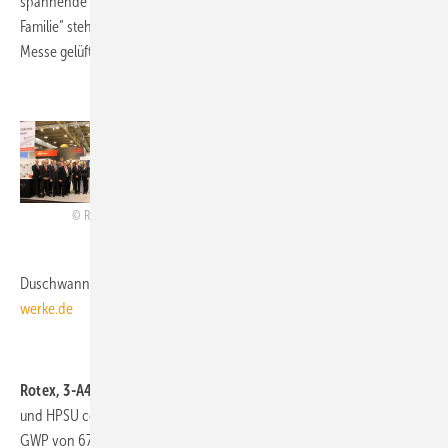
spannende Produktneuheit der neoTower-
Familie“ stehen, für die der Schleier erst auf der
Messe gelüftet wird.
www.rmbenergie.de
Roth Werke, 1-A13,
stellt zur SHK Essen ein
aktualisiertes Wärmepumpensortiment vor. Alle
Geräte sind leistungsgeregelt und ermöglichen
die Kühlung. In der Sparte Sanitär wird eine
Roth Werke
Duschlösung als Renovierungskonzept,
bestehend aus Glasdusche, Mineralguss-
Duschwanne und Glasrückwänden, präsentiert.
www.roth-
werke.de
Rotex, 3-A49:
Die Luft/Wasser-Wärmepumpen HPSU Bi-Bloc Ultra
und HPSU compact Ultra verwenden das Kältemittel R32 mit einem
GWP von 675. Damit erfüllen die Geräte bereits die Anforderungen