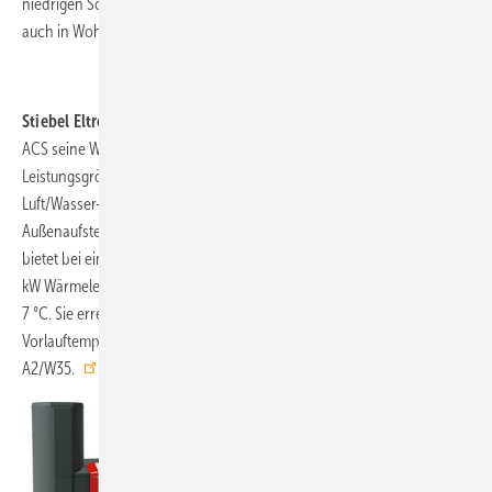
niedrigen Schallleistungspegel kann die Luft/Wasser-Wärmepumpe
auch in Wohngebieten genutzt werden.
www.remeha.de
Stiebel Eltron, 3A22,
ergänzt mit der WPL 13
ACS seine WPL-classic-Serie um eine weitere
Leistungsgröße. Die invertergeregelte
Luft/Wasser-Wärmepumpe für die
Stiebel Eltron
Außenaufstellung mit gekapseltem Kältekreis
bietet bei einer Vorlauftemperatur von 35 °C 4,3
kW Wärmeleistung bei einer Außentemperatur von 2 °C und 6 kW bei –
7 °C. Sie erreicht temporär im reinen Wärmepumpenbetrieb eine
Vorlauftemperatur von 60 °C und hat eine Leistungszahl von 3,97 bei
A2/W35.
www.stiebel-eltron.de