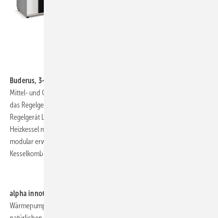
Erdwärme erschließen. Die WSP wird in vier
Leistungsgrößen mit Heizleistungen zwischen 6
und 17 kW zur Verfügung stehen.
Remko
www.remko.de
Buderus, 3-D29:
Auf die Anforderungen von
Mittel- und Großkesselanlagen abgestimmt ist
das Regelgerätesystem Logamatic 5000. Das
Buderus
Regelgerät Logamatic 5311 eignet sich für
Heizkessel mit Gebläse- oder Fremdbrenner, ist
modular erweiterbar und zeichnet sich durch nahezu unbegrenzte
Kesselkombinationsmöglichkeiten aus.
www.buderus.de
alpha innotec, 3-A31:
Die invertergeführte Luft/Wasser-
Wärmepumpe alira LWDV zur Außenaufstellung arbeitet mit dem
natürlichen Kältemittel R290 (Propan) und erreicht