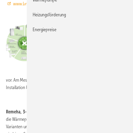
www.broetje.de
Brötje
Heizungsförderung
Kermi Raumklima, 1-A17,
stellt zahlreiche
Energiepreise
Neuheiten für sein System x-optimiert in den
Segmenten Wärmepumpen,
Wärmespeicherung, Heizkörper und
Flächenheizung/-kühlung sowie
Wohnraumlüftung und die alle Bereiche
Kermi
verbindende Smart-Home-Regelungstechnik
vor. Am Messestand kann zudem die Einfachheit der Smart-Home-
Installation live getestet werden.
www.kermi.de
Remeha, 3-D25:
Für die Beheizung und Kühlung größerer Gebäude ist
die Wärmepumpenreihe E-HP gedacht. Vorgestellt wird sie in drei
Varianten und in drei Leistungsgrößen von 44 bis 168 kW. Durch den