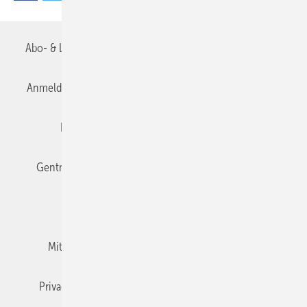
Abo- & Leserservice
AGB
Alle Inhalte chronologisch
Anmelden
Anmeldung & Registrierung
Datenschutz
Editor's choice
E-Paper
Fachbeiträge
Gentner Verlag
Impressum
Karriere bei Gentner
Team
Mediaservice
Mitgliedschaften und Engagement
Newsletter
Privacy Manager
RSS-Feed
TGA+E abonnieren