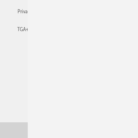
Privacy Manager
RSS-Feed
TGA+E abonnieren
TGA+E-WissensCheck
Veranstaltungen / Webinare
© 2026 TGA+E Fachplaner
Nach oben