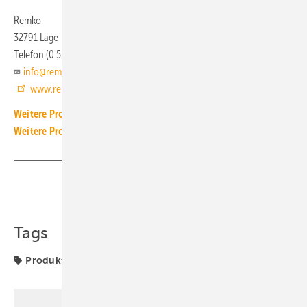
Remko
32791 Lage
Telefon (0 52 32) 60 60
info@remko.de
www.remko.de
Weitere Produkt-Meldungen zum Thema Technische Armaturen
Weitere Produkt-Meldungen zum Thema Wärmepumpe
Teilen
Link kopieren
Tags
Produkte
Remko
Trinkwasser-Wärmepumpe