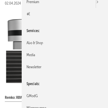
Premium
02.04.2024
|
Veröffentlicht in
Ausgabe 04-2024
|
Druckvorschau
+E
Services
Abo & Shop
Media
Newsletter
Specials
Remko
GModG
Remko: RBW PRO-PV.
Wärmepumpe