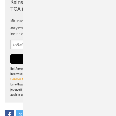
Keine Zeit? Kein Problem mit dem
TGA+E Newsletter!
Mit unserem Newsletter erhalten Sie regelmäßig von uns
ausgewählte Informationen und Neuigkeiten, gebündelt und
kostenlos direkt ins Postfach.
Bei Anmeldung zu diesem Newsletter bin ich damit einverstanden, über
interessante Verlags- und Online-Angebote
der Marken der Alfons W.
Gentner Verlag GmbH & Co. KG
informiert zu werden. Diese
Einwilligung kann ich jederzeit widerrufen und eine Abmeldung ist
jederzeit möglich. Informationen zum Umgang mit Daten finden Sie
auch in unserer
Datenschutzerklärung
.