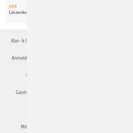
ABB
Linienkoppler segmentiert
KNX-Netz­werke
Abo- & Leserservice
AGB
Alle Inhalte chronologisch
Anmelden
Anmeldung & Registrierung
Datenschutz
Editor's choice
E-Paper
Fachbeiträge
Gentner Verlag
Impressum
Karriere bei Gentner
Team
Mediaservice
Mitgliedschaften und Engagement
Newsletter