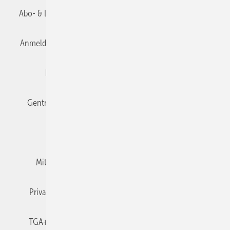
Abo- & Leserservice
AGB
Alle Inhalte chronologisch
Anmelden
Anmeldung & Registrierung
Datenschutz
Editor's choice
E-Paper
Fachbeiträge
Gentner Verlag
Impressum
Karriere bei Gentner
Team
Mediaservice
Mitgliedschaften und Engagement
Newsletter
Privacy Manager
RSS-Feed
TGA+E abonnieren
TGA+E-WissensCheck
Veranstaltungen / Webinare