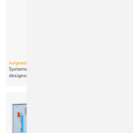
Aufgestöbert
Systeme für die TGA+E: ae­ro­dy­na­misch, modular,
de­sign­ori­en­tiert