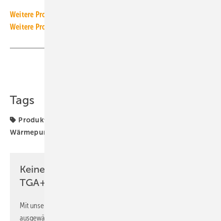
Weitere Produkt-Meldungen zum Thema Wärmeerzeugung
Weitere Produkt-Meldungen zum Thema Wärmepumpe
Teilen
Link kopieren
Tags
Produkte
Propan (R290)
Trinkwasser-
Wärmepumpe
Vaillant
natürliche Kältemittel
Keine Zeit? Kein Problem mit dem
TGA+E Newsletter!
Mit unserem Newsletter erhalten Sie regelmäßig von uns
ausgewählte Informationen und Neuigkeiten, gebündelt und