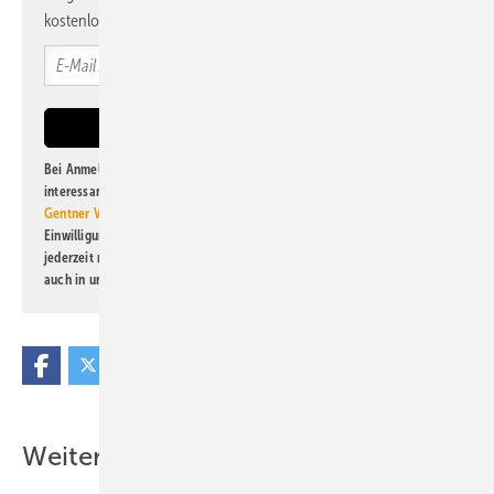
kostenlos direkt ins Postfach.
Bei Anmeldung zu diesem Newsletter bin ich damit einverstanden, über
interessante Verlags- und Online-Angebote
der Marken der Alfons W.
Gentner Verlag GmbH & Co. KG
informiert zu werden. Diese
Einwilligung kann ich jederzeit widerrufen und eine Abmeldung ist
jederzeit möglich. Informationen zum Umgang mit Daten finden Sie
auch in unserer
Datenschutzerklärung
.
Weitere Inhalte