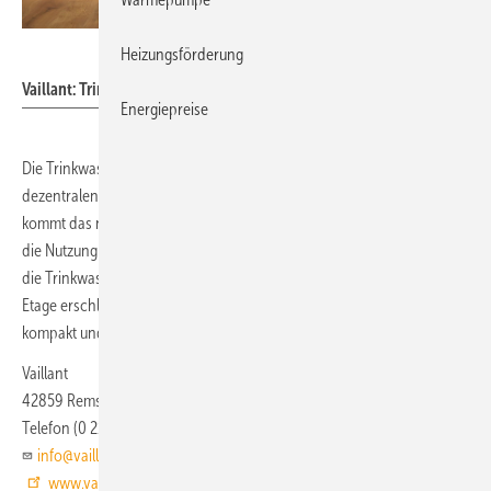
Vaillant
Heizungsförderung
Vaillant: Trinkwasser-Wärmepumpe fluostor.
Energiepreise
Die Trinkwasser-Wärmepumpe fluostor von Vaillant ist für den
dezentralen Einsatz in Mehrfamilienhäusern ausgelegt. Im Kältekreis
kommt das natürliche Kältemittel Propan (R290) zum Einsatz. Durch
die Nutzung des zentralen Heizkreislaufs als Wärmequelle müssen für
die Trinkwassererwärmung keine weiteren Wärmequellen auf der
Etage erschlossen werden. Mit 150 l Inhalt ist die fluostor sehr
kompakt und kann wandhängend in der Wohnung installiert werden.
Vaillant
42859 Remscheid
Telefon (0 21 91) 5 76 79 20
info@vaillant.de
www.vaillant.de