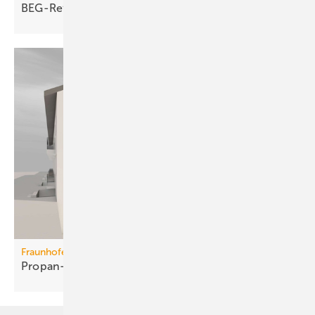
BEG-Reform: BWP warnt vor
Kür­zun­gen
Fraunhofer ISE
Propan-Wärme­pum­pen für
Mehr­fa­mi­lien­häuser