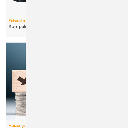
Exhausto
3
Kompakt-Lüftungsgerät bis 9340
m
/h
Heizungsförderung