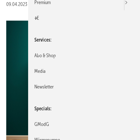
Premium
09.04.2023
|
Veröffentlicht in
Ausgabe 04-2023
|
Druckvorschau
+E
Services
Abo & Shop
Media
Newsletter
Specials
GModG
Wärmepumpe