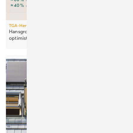
TGA-Hersteller
Hansgrohe: trotz leichtem Um­satz­rück­gang
opti­mis­tisch