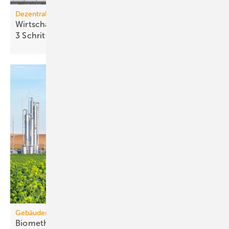
Dezentrale Energiewende
Wirtschaftlichkeit des Batterie­spei­chers in
3 Schritten
berechnen
Gebäudemodernisierungsgesetz
Biomethanbedarf für Bio-Treppe könnte Ange­bot