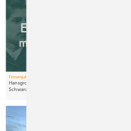
Firmenjubiläum
Hansgrohe: 125 Jahre Sa­ni­tär­tech­nik aus dem
Schwarz­wald