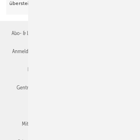
über­steigen
Abo- & Leserservice
AGB
Alle Inhalte chronologisch
Anmelden
Anmeldung & Registrierung
Datenschutz
Editor's choice
E-Paper
Fachbeiträge
Gentner Verlag
Impressum
Karriere bei Gentner
Team
Mediaservice
Mitgliedschaften und Engagement
Newsletter