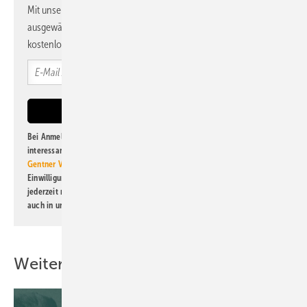
Mit unserem Newsletter erhalten Sie regelmäßig von uns
ausgewählte Informationen und Neuigkeiten, gebündelt und
kostenlos direkt ins Postfach.
Bei Anmeldung zu diesem Newsletter bin ich damit einverstanden, über
interessante Verlags- und Online-Angebote
der Marken der Alfons W.
Gentner Verlag GmbH & Co. KG
informiert zu werden. Diese
Einwilligung kann ich jederzeit widerrufen und eine Abmeldung ist
jederzeit möglich. Informationen zum Umgang mit Daten finden Sie
auch in unserer
Datenschutzerklärung
.
Weitere Inhalte