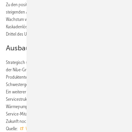
Zu den positiven Entwicklungen zählt der Hersteller den erheblich
steigenden Anteil von Wärmepumpen in der Sanierung. Stabiles
Wachstum verzeichnet das Unternehmen vor allem bei
Kaskadenlösungen und Großwärmepumpen, die mittlerweile ein
Drittel des Umsatzes ausmachen.
Ausbau Vertrieb und Service
Strategisch strebt der Hersteller eine stärkere Kooperation innerhalb
der Nibe-Gruppe an und will zukünftig vor allem in der
Produktentwicklung und Fertigung enger mit den
Schwestergesellschaften Nibe, CTC und
AIT
zusammenarbeiten.
Ein weiterer Schwerpunkt ist der Ausbau der Vertriebs- und
Servicestruktur in Deutschland. „Im Verhältnis zu den verkauften
Wärmepumpen haben wir schon heute die meisten Vertriebs- und
Service-Mitarbeiter im Markt“, so Jung. „Diese Präsenz wollen wir in
Zukunft noch weiter ausbauen.“ ■
Quelle:
Waterkotte
/ fl