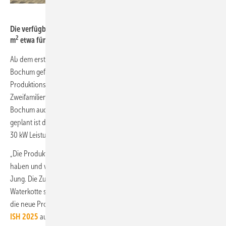
Waterkotte
Die verfügbare Lagerfläche am neuen Standort ist mit rund 5000
2
m
etwa fünf Mal so groß wie bisher in Herne.
Ab dem ersten Quartal 2025 sollen alle bestehenden Produkte in
Bochum gefertigt werden. Hinzu kommen zusätzliche
Produktionslinien für neue Luft - und Erdwärmepumpen im Ein- und
Zweifamilienhaus-Segment. Der Hersteller produziert ab 2025 in
Bochum auch für andere Unternehmen der
Nibe-Gruppe
,
geplant ist die Fertigung von größeren Wärmepumpen mit mehr als
30 kW Leistung.
„Die Produktion für die Gruppe wird einen erheblichen Umfang
haben und war ein wichtiger Faktor bei der Standortentscheidung“, so
Jung. Die Zusammenarbeit innerhalb der Nibe-Gruppe, der
Waterkotte seit 2020 angehört, soll weiter ausgebaut werden. So ist
die neue Produktlinie EcoTouch Air Bloc, die das Unternehmen zur
ISH 2025
auf den Markt bringt, eine gemeinsame Entwicklung mit dem