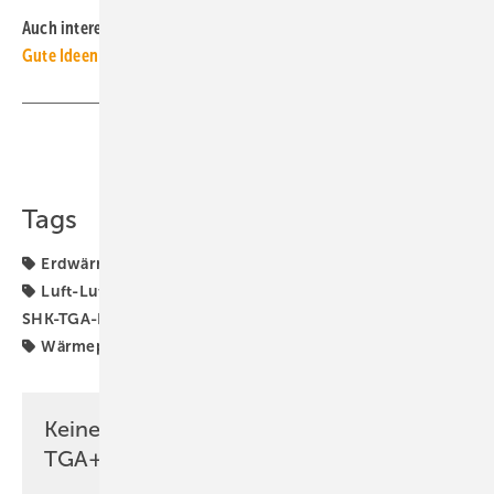
Auch interessant:
Gute Ideen für den Wärmepumpenhochlauf
Teilen
Link kopieren
Tags
Erdwärmepumpe
Großwärmepumpe
Kältemittel
Luft-Luft-Wärmepumpe
Nibe
Propan (R290)
SHK-TGA-Hersteller bauen
Waterkotte
Wärmepumpe
Wärmepumpen-Rollout
Wärmepumpenhochlauf
Keine Zeit? Kein Problem mit dem
TGA+E Newsletter!