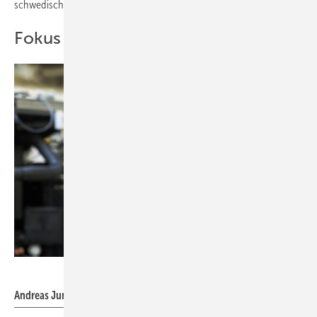
schwedischen Schwesterunternehmen
CTC
.
Fokus Produktentwicklung
Waterkotte / Wolfram Schroll
Andreas Jung, Geschäftsleiter Technik, Waterkotte GmbH