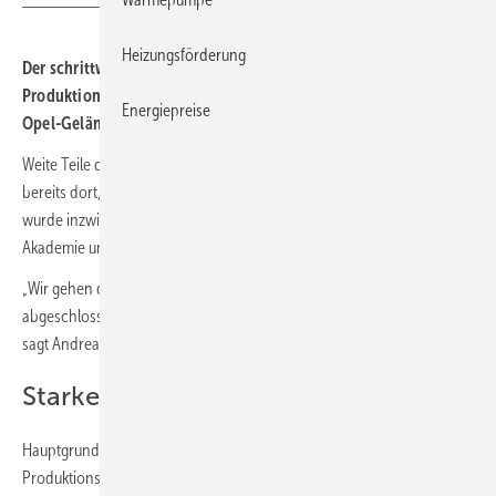
Heizungsförderung
Der schrittweise Umzug von Waterkotte an seinen neuen
Produktions- und Verwaltungsstandort auf dem ehemaligen
Energiepreise
Opel-Gelände in Bochum geht voran.
Weite Teile der Verwaltung und ein kleiner Teil der Fertigung sind
bereits dort, auch der derzeitige Logistikstandort Georgsmarienhütte
wurde inzwischen verlagert. In Kürze folgen Produktentwicklung,
Akademie und die gesamte Produktion.
„Wir gehen davon aus, dass der Umzug im ersten Quartal 2025
abgeschlossen sein wird und wir Herne dann endgültig verlassen“,
sagt Andreas Jung, Geschäftsleiter Technik bei Waterkotte.
Starker Kapazitätsausbau
Hauptgrund für den Umzug sind die begrenzten
Produktionskapazitäten am bisherigen Standort Herne. „Mit dem