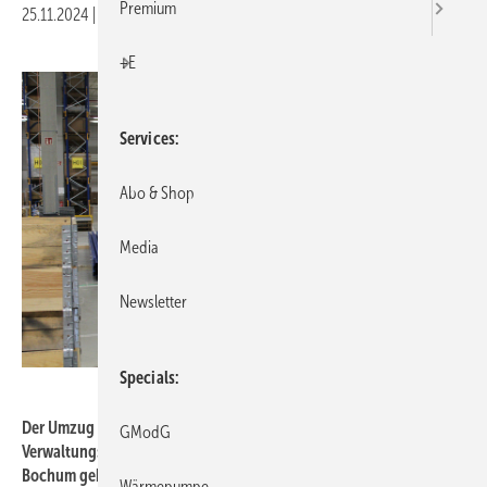
Premium
25.11.2024
|
Druckvorschau
+E
Services
Abo & Shop
Media
Newsletter
Specials
Waterkotte
Der Umzug von Waterkotte an seinen neuen Produktions- und
GModG
Verwaltungsstandort auf dem ehemaligen Opel-Gelände in
Bochum geht voran.
Wärmepumpe