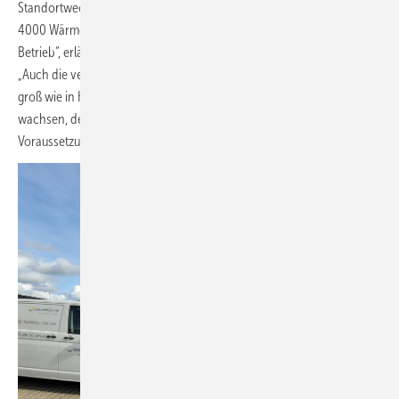
Standortwechsel erhöhen wir unsere Produktionskapazitäten von
4000 Wärmepumpen pro Jahr auf bis zu 30 000 im Drei-Schicht-
Betrieb“, erläutert Claus-Rainer Fischer, Geschäftsleiter Automation.
2
„Auch die verfügbare Lagerfläche ist mit rund 5000 m
fünf Mal so
groß wie in Herne. Wir wollen in den kommenden Jahren deutlich
wachsen, der neue Standort bietet dafür die notwendigen
Voraussetzungen.“