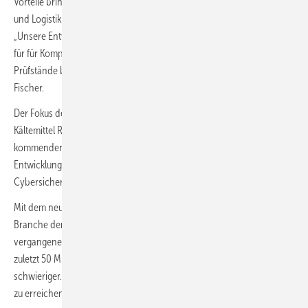
Vorteile bringt der neue Standort nicht nur hinsichtlich Produktion
und Logistik. Auch die Produktentwicklung profitiert vom Umzug.
„Unsere Entwicklungsabteilung hat in Bochum erheblich mehr Platz
für für Komponenten und Prüfeinrichtungen, etwa zusätzliche
Prüfstände bspw. für Maschinen mit 300 kW Leistung“, erläutert
Fischer.
Der Fokus der Produktentwicklung liegt derzeit auf dem
Kältemittel R290, der Hersteller will sein Produktprogramm in den
kommenden Jahren sukzessive auf Propan umstellen. Weitere
Entwicklungsschwerpunkte sieht man bei Automatisierung und
Cybersicherheit.
Mit dem neuen Standort wird auf Wachstum gesetzt, auch wenn die
Branche derzeit einen Rückgang verzeichnet. „Wir sind in den
vergangenen Jahren um rund 25 bis 30 % pro Jahr gewachsen, mit
zuletzt 50 Mio. Euro Umsatz in 2023“, so Jung. „Aktuell ist das erheblich
schwieriger. Unser Ziel ist aber, 2025 wieder ein deutliches Wachstum
zu erreichen.“