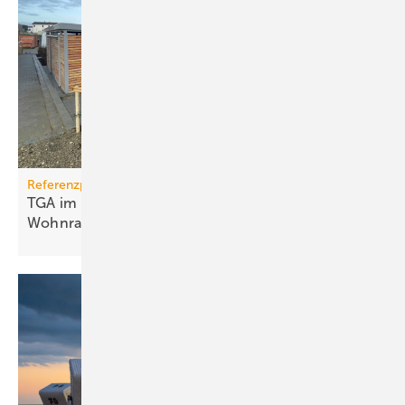
Referenzprojekt
TGA im Modulbau: Raum­kli­ma für be­zahl­ba­ren
Wohn­raum