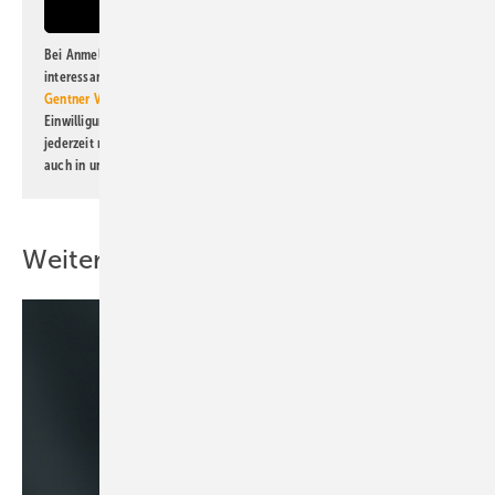
Bei Anmeldung zu diesem Newsletter bin ich damit einverstanden, über
interessante Verlags- und Online-Angebote
der Marken der Alfons W.
Gentner Verlag GmbH & Co. KG
informiert zu werden. Diese
Einwilligung kann ich jederzeit widerrufen und eine Abmeldung ist
jederzeit möglich. Informationen zum Umgang mit Daten finden Sie
auch in unserer
Datenschutzerklärung
.
Weitere Inhalte