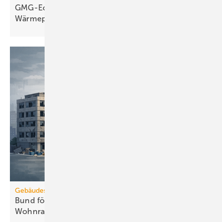
GMG-Eckpunkte: Es kommt jetzt auf
Wärmepumpen
an
Gebäudesanierung
Bund fördert Umbau von Gewerbe zu
Wohnraum