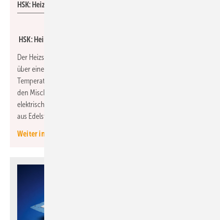
HSK: Heizstab 6 Smart.
HSK: Heizstab mit Touch- und App-Bedienung
Der Heizstab 6 Smart von HSK lässt sich direkt am Gerät und
über eine App steuern. So lassen sich Heizzeiten, Modi und
Temperaturen flexibel planen und anpassen. Der Heizstab ist für
den Mischbetrieb mit der Zentralheizung und für den rein
elektrischen Betrieb ausgelegt. Eine Wärmeübertragungsfläche
aus Edelstahl reduziert Ablagerungen.
Weiter informieren