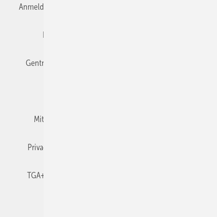
Anmelden
Anmeldung & Registrierung
Datenschutz
Editor's choice
E-Paper
Fachbeiträge
Gentner Verlag
Impressum
Karriere bei Gentner
Team
Mediaservice
Mitgliedschaften und Engagement
Newsletter
Privacy Manager
RSS-Feed
TGA+E abonnieren
TGA+E-WissensCheck
Veranstaltungen / Webinare
© 2026 TGA+E Fachplaner