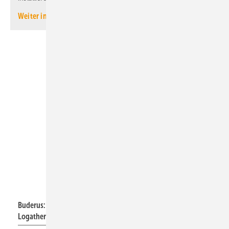
Weiter informieren
Buderus
Buderus: Logatherm WSW186i und Tower-Ausführung
Logatherm WSW186i(T) mit 180-l-Warmwasserspeicher.