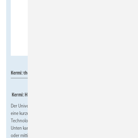
Kermi
Kermi: therm-x2 Vmulti.
Kermi: Heizkörper mit 6 Anschlussvarianten
Der Universalheizkörper therm-x2 Vmulti von Kermi verbindet
eine kurze Aufheizzeit und den Wärmekomfort der x2-
Technologie mit einem vollkommen variablen Anschlussbild:
Unten kann der Anschluss je nach Gegebenheit links, rechts
oder mittig gewählt werden. Das Ventil ist dabei jeweils von