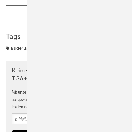
Teilen
Link kopieren
Tags
Buderus
Geberit
HSK
Kermi
Pam Building
Keine Zeit? Kein Problem mit dem
TGA+E Newsletter!
Mit unserem Newsletter erhalten Sie regelmäßig von uns
ausgewählte Informationen und Neuigkeiten, gebündelt und
kostenlos direkt ins Postfach.