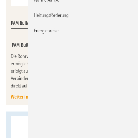
PAM Building
Heizungsförderung
PAM Building: Reparaturverbindung PAM Global Rep Inox.
Energiepreise
PAM Building: Reparaturverbindung für Gussrohre
Die Rohrverbindung PAM Global Rep Inox von PAM Building
ermöglicht Reparaturen an Gussrohrsystemen. Die Montage
erfolgt auf engstem Raum und ähnelt dem bekannten CV-
Verbinder. Eine vormontierte Schraube lässt sich einklicken und
direkt auf Block anziehen.
Weiter informieren