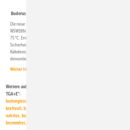
Buderus: R290-Sole/Wasser-Wärmepumpe
Die neue Generation der Sole/Wasser-Wärmepumpe Logatherm
WSW186i von Buderus erreicht Vorlauftemperaturen von bis zu
75 °C. Ermöglicht wird dies durch einen R290-Kältekreis und ein
Sicherheitskonzept zur Installation im Innenbereich. Das
Kältekreismodul lässt sich für einen einfachen Transport
demontieren.
Weiter informieren
Weitere aufgestöbert-Beiträge aus der Reihe „Systeme für die
TGA+E“:
bo­den­gleich, öko­lo­gisch, teil­bar
kraft­voll, brand­si­cher, be­lüf­tet
naht­los, kos­ten­güns­tig, CE-kon­form
brumm­frei, ver­netzt, taupunkt­ge­steuert