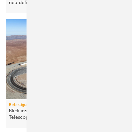
neu
definieren
Befestigungstechnik
Blick ins All: fischer-Sys­te­me im Ex­treme­ly Large
Te­le­scope