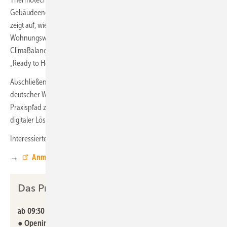
Gebäudeenergiegesetz (GEG). Michael Kiesewetter von der NBank
zeigt auf, wie die Investitions- und Förderbank Niedersachsen die
Wohnungswirtschaft unterstützt. Jan-Frederik Tadge von der
ClimaBalance-Haus GmbH präsentiert innovative Lösungen mit
„Ready to Heat“.
Abschließend erläutert Dr. Ingrid Vogler vom GdW, Bundesverband
deutscher Wohnungs- und Immobilienunternehmen e.V., den
Praxispfad zur CO
-Reduktion im Gebäudesektor und die Bedeutung
2
digitaler Lösungen.
Interessierte können sich bis zum 20. Oktober 2025 anmelden.
→
Anmeldung
Das Programm in der Übersicht:
ab 09:30 Uhr:
●
Opening-Impulse