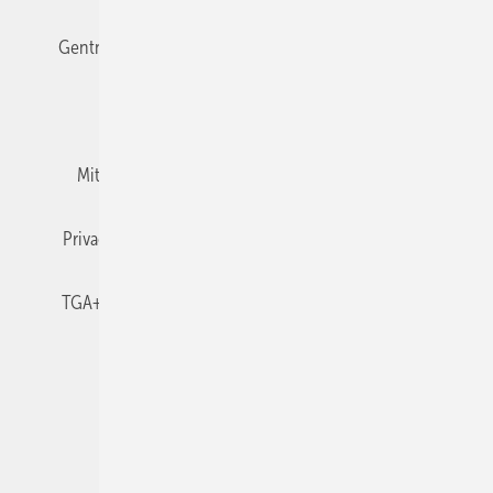
Gentner Verlag
Impressum
Karriere bei Gentner
Team
Mediaservice
Mitgliedschaften und Engagement
Newsletter
Privacy Manager
RSS-Feed
TGA+E abonnieren
TGA+E-WissensCheck
Veranstaltungen / Webinare
© 2026 TGA+E Fachplaner