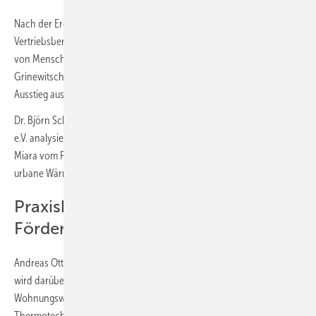
Nach der Eröffnung durch Tobias Mildenstein, Leiter der Buderus
Vertriebsbereiche Nord und Ost, wird Klara Krieg über die Interaktion
von Mensch, Maschine und KI sprechen. Prof. Dr.-Ing. Viktor
Grinewitschus von der EBZ Business School widmet sich dem
Ausstieg aus fossilen Energieträgern.
Dr. Björn Schreinermacher vom Bundesverband Wärmepumpe (BWP)
e.V. analysiert die Rahmenbedingungen der Wärmewende. Dr. Marek
Miara vom Fraunhofer-Institut für Solare Energiesysteme ISE stellt
urbane Wärmepumpen-Strategien vor.
Praxisbeispiele und
Förderperspektiven
Andreas Otto von der Gifhorner Wohnungsbaugenossenschaft eG
wird darüber sprechen, was auf dem Weg zur CO
-neutralen
2
Wohnungswirtschaft wirklich hilft. Christoph Hurst von Bosch
Thermotechnik GmbH gibt einen Überblick zum