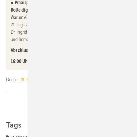
●
Praxispfad CO
-Reduktion im Gebäudesektor und die
2
Rolle digitaler Lösungen
Warum ein Praxispfad? Wie realistisch ist der Praxispfad in der
21. Legislaturperiode? Welche Rolle spielen digitale Lösungen?
Dr. Ingrid Vogler, GdW, Bundesverband deutscher Wohnungs-
und Immobilienunternehmen e.V.
Abschlussdiskussion
16:00 Uhr Ende der Veranstaltung
Quelle:
Buderus
/ fl
Teilen
Link kopieren
Tags