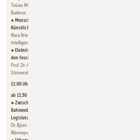
Tobias Mildenstein, Leiter der Vertriebsbereiche Nord und Ost,
Buderus
●
Mensch – Maschine – KI: Wie interagieren wir mit
Künstlicher Intelligenz?
Klara Krieg, Expertin für die Anwendung von Künstlicher
Intelligenz, Ethischer KI und Mensch-Maschine Interaktion
●
Elektrisierend: Der Ausstieg der Wohnungswirtschaft aus
den fossilen Energieträgern
Prof. Dr.-Ing. Viktor Grinewitschus, EBZ Business School
(University of Applied Science)
11:00 Uhr Pause
ab 11:30 Uhr:
●
Zwischen Planungssicherheit und Wankelmut.
Rahmenbedingungen der Wärmewende in der neuen
Legislaturperiode
Dr. Björn Schreinermacher, Leiter Politik beim Bundesverband
Wärmepumpe (BWP) e.V.