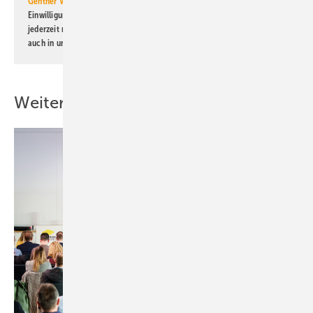
Gentner Verlag GmbH & Co. KG
informiert zu werden. Diese
Einwilligung kann ich jederzeit widerrufen und eine Abmeldung ist
jederzeit möglich. Informationen zum Umgang mit Daten finden Sie
auch in unserer
Datenschutzerklärung
.
Weitere Inhalte