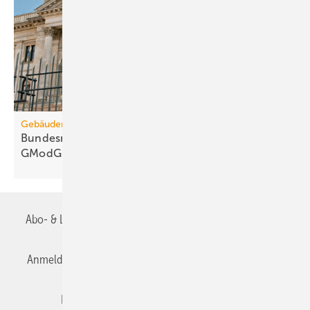
Gebäudemodernisierungsgesetz
Bundesrats­aus­schüsse: 67 Kritik­punkte zum
GModG-Entwurf
Abo- & Leserservice
AGB
Alle Inhalte chronologisch
Anmelden
Anmeldung & Registrierung
Datenschutz
Editor's choice
E-Paper
Fachbeiträge