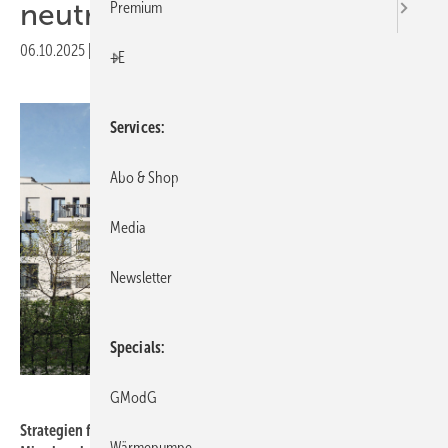
neu­tra­li­tät
Premium
06.10.2025
|
Druckvorschau
+E
Services
Abo & Shop
Media
Newsletter
Specials
Buderus / Shutterstock / PIXEL to the PEOPLE
GModG
Strategien für eine klimaneutrale Wohnungswirtschaft stehen im
Wärmepumpe