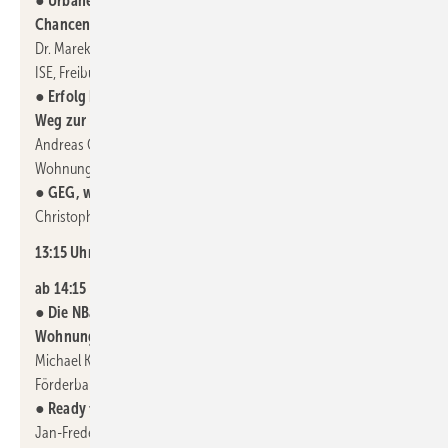
●
Urbane Wärmepumpen-Strategien: Herausforderungen &
Chancen
Dr. Marek Miara, Fraunhofer-Institut für Solare Energiesysteme
ISE, Freiburg
●
Erfolg braucht Ehrlichkeit – Was wirklich hilft auf dem
Weg zur CO
-neutralen Wohnungswirtschaft
2
Andreas Otto, Vorstand der Gifhorner
Wohnungsbaugenossenschaft eG
●
GEG, was wissen wir und wie geht es weiter
Christoph Hurst, Bosch Thermotechnik GmbH
13:15 Uhr Mittagspause
ab 14:15 Uhr:
●
Die NBank als Wegbegleiter in eine klimaneutrale
Wohnungswirtschaft
Michael Kiesewetter, Vorstand der NBank, Investitions- und
Förderbank Niedersachsen
●
Ready to Heat – Zeitgewinn für die Wohnungswirtschaft
Jan-Frederik Tadge, ClimaBalance-Haus GmbH