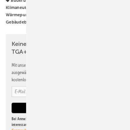
Buderus
CO2-Neutral
Klimaneutralität
Klimaneutralität 2045
Künstliche Intelligenz
Wärmepumpe
Wärmewende
klimaneutraler
Gebäudebestand
klimaneutrales Bauen
Keine Zeit? Kein Problem mit dem
TGA+E Newsletter!
Mit unserem Newsletter erhalten Sie regelmäßig von uns
ausgewählte Informationen und Neuigkeiten, gebündelt und
kostenlos direkt ins Postfach.
Bei Anmeldung zu diesem Newsletter bin ich damit einverstanden, über
interessante Verlags- und Online-Angebote
der Marken der Alfons W.