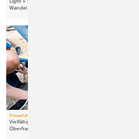
Light + Building 2026 macht tech­no­lo­gi­schen
Wan­del
sicht­bar
Pressefahrt des BWP
Vielfältiger Einsatz von Wärmepumpen in
Oberfranken