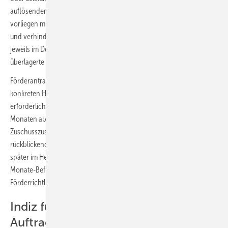
auflösenden oder aufschiebenden Bedingung der Förderzusage,
vorliegen muss. Dieser erfordert einen gewissen zeitlichen Vorlauf
und verhindert Übernachtentscheidungen. Auf die beiden Peaks
jeweils im Dezember 2024 und 2025 folgten Einbrüche, was auf
überlagerte Vorzieh- bzw. Erledigungseffekte hindeutet.
Förderantrag und -zusage gehören zu den ersten Meilensteinen beim
konkreten Heizungsumstieg. Besondere Eile ist dann jedoch nicht
erforderlich. Die Zuschussförderung wird mit einer Befristung von 36
Monaten ab Zugang des Zuwendungsbescheids beziehungsweise der
Zuschusszusage zugesagt. Laut Bundesverband Wärmepumpe wurden
rückblickend Entwicklungen bei den Förderzusagen etwa 6 Monate
später im Herstellerabsatz von Wärmepumpen sichtbar. Die 36-
Monate-Befristung wurde zu einer Zeit mit Materialengpässen in die
Förderrichtlinie geschrieben.
Indiz für Entwicklung der
Auftragsbücher