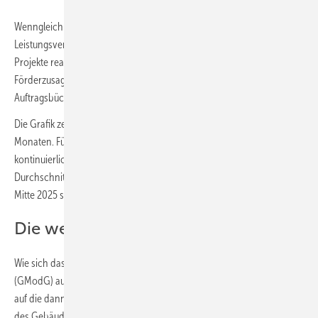
Wenngleich trotz der Zugangshürde „Lieferungs- oder
Leistungsvertrag“ nie gewährleistet ist, ob und wann die zugesagten
Projekte realisiert werden, ist der gleitende Durchschnitt der
Förderzusagen ein Indiz dafür, in welche Richtung sich die
Auftragsbücher in der gesamten Wertschöpfungskette entwickeln.
Die Grafik zeigt dies exemplarisch für eine Dämpfung von 6 und 12
Monaten. Für beide Kurven zeigt sich über viele Monate ein
kontinuierlicher Anstieg. Der größte Abstieg im gleitenden
Durchschnitt über 6 Monate entstand nach der Bundestagswahl, ab
Mitte 2025 steigt er mit kleiner Wölbung zum Jahreswechsel 2025/26.
Die weitere Entwicklung ist offen
Wie sich das Inkrafttreten des Gebäudemodernisierungsgesetzes
(GModG) auswirkt, ist zurzeit offen. Da die Förderrichtlinie punktuell
auf die dann überschriebenen heizungstechnischen Anforderungen
des Gebäudeenergiegesetz und ebendieses als Rechtsgrundlage