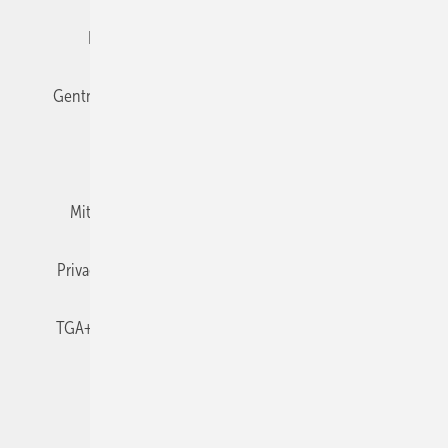
Editor's choice
E-Paper
Fachbeiträge
Gentner Verlag
Impressum
Karriere bei Gentner
Team
Mediaservice
Mitgliedschaften und Engagement
Newsletter
Privacy Manager
RSS-Feed
TGA+E abonnieren
TGA+E-WissensCheck
Veranstaltungen / Webinare
© 2026 TGA+E Fachplaner