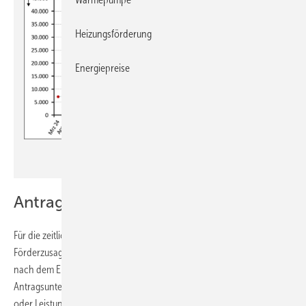
Heizungsförderung
Energiepreise
JV
Antrag erfordert Vorlauf
Für die zeitliche Einordnung ist zu beachten, dass zwar die
Förderzusagen durch digitalisierte Prüfungen oft schon unmittelbar
nach dem Einreichen vollständiger und die Förderkriterien erfüllender
Antragsunterlagen gegeben werden, dafür jedoch ein Lieferungs-
oder Leistungsvertrag, geschlossen unter Vereinbarung einer