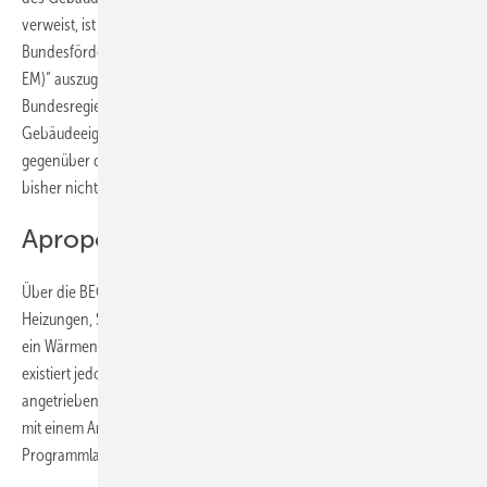
verweist, ist mindestens von einer Anpassung der „Richtlinie für die
Bundesförderung für effiziente Gebäude – Einzelmaßnahmen (BEG
EM)“ auszugehen. Es wird dann an der Kommunikation der
Bundesregierung liegen, wie nervös der Markt und die
Gebäudeeigentümer reagieren. Dass sich die Förderkonditionen
gegenüber dem Status quo grundlegend verbessern könnten, wurde
bisher nicht diskutiert …
Apropos Kommunikation …
Über die BEG-EM-Heizungsförderung werden (u. a.) auch Biomasse-
Heizungen, Solarthermie sowie Anschlüsse an ein Gebäudenetz und
ein Wärmenetz gefördert. Reibung im politischen Rampenlicht
existiert jedoch fast ausschließlich beim Fördergegenstand „elektrisch
angetriebene Wärmepumpen“. Sie dominieren bei den Förderzusagen
mit einem Anteil von zuletzt rund 90 % und während der
Programmlaufzeit von etwa 84 %.