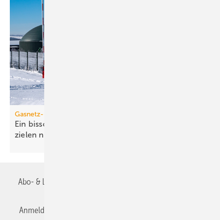
Gasnetz-Dekarbonisierung
Ein bisschen Grüngas geht bei den Klima­schutz­
zielen nicht
auf
Abo- & Leserservice
AGB
Alle Inhalte chronologisch
Anmelden
Anmeldung & Registrierung
Datenschutz