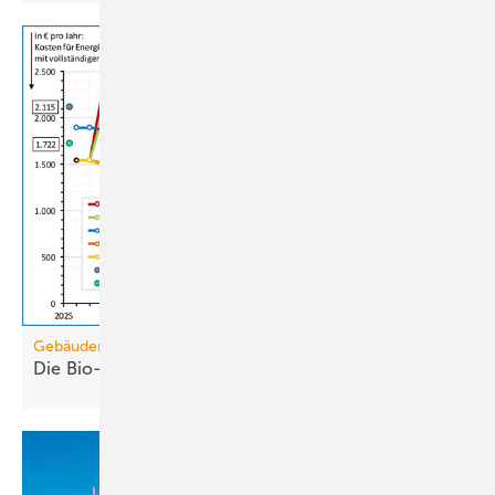
Gebäudemodernisierungsgesetz
Die Bio-Treppe im GModG ist ein
Scheinzwerg