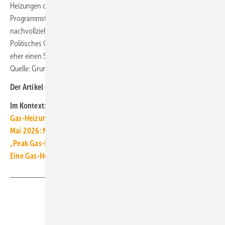
Heizungen deutlich schlechter waren (Nachholeffekte beim
Programmstart). Was jedoch signifikant und auch durchaus
nachvollziehbar und in einer normierten Betrachtung sichtbar wird:
Politisches Gezerre um die Heizungsförderung gab Wärmepumpen
eher einen Schub und Biomasse-Heizungen eher einen Dämpfer. ■
Quelle: Grunddaten BMWE, eigene Berechnungen / jv
Der Artikel gehört zur
TGA+E-Themenseite TGA-Marktdaten
Im Kontext:
Gas-Heizungen? Sind in Deutschland vergleichsweise selten
Mai 2026: Nachfrage bei Heizungsförderung bleibt hoch
„Peak Gas-Heizungen“ hat jetzt ein konkretes Datum
Eine Gas-Heizung wird auf der Bio-Treppe langfristig teuer
Teilen
Link kopieren