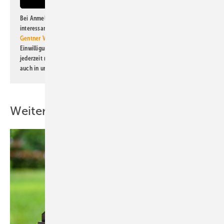
Bei Anmeldung zu diesem Newsletter bin ich damit einverstanden, über
interessante Verlags- und Online-Angebote
der Marken der Alfons W.
Gentner Verlag GmbH & Co. KG
informiert zu werden. Diese
Einwilligung kann ich jederzeit widerrufen und eine Abmeldung ist
jederzeit möglich. Informationen zum Umgang mit Daten finden Sie
auch in unserer
Datenschutzerklärung
.
Weitere Inhalte