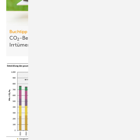
Buchtipp
CO
-Bepreisung: neues Buch wider­legt 5 zent­rale
2
Irr­tümer