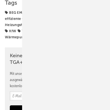
Tags
BEG EM
Biomasse-Heizung
Bundesförderung für
effiziente Gebäude
Heizungsaustausch
Heizungsförderung
Heizungstausch
Heizungswende
KfW
TGA-Marktdaten
Wärmepumpe
Wärmepumpen-Heizung
Wärmewende
Keine Zeit? Kein Problem mit dem
TGA+E Newsletter!
Mit unserem Newsletter erhalten Sie regelmäßig von uns
ausgewählte Informationen und Neuigkeiten, gebündelt und
kostenlos direkt ins Postfach.