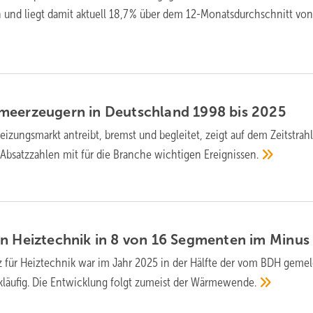
n und liegt da­mit ak­tu­ell 18,7 % über dem 12-Monats­durch­schnitt vo
meerzeugern in Deutschland 1998 bis
2025
izungs­markt antreibt, bremst und begleitet, zeigt auf dem Zeit­strah
Absatzzahlen mit für die Branche wich­ti­gen
Er­­eig­­nissen.
n Heiztechnik in 8 von 16 Segmenten im
Minus
z für Heiztechnik war im Jahr 2025 in der Hälfte der vom BDH ge­mel­
läufig. Die Ent­wick­lung folgt zu­meist der
Wärme­wende.