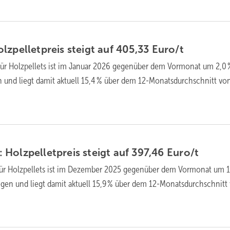
zpellet­preis steigt auf 405,33
Euro/t
für Holz­pellets ist im Januar 2026 gegen­über dem Vor­mo­nat um 2,0 
n und liegt da­mit ak­tu­ell 15,4 % über dem 12-Monats­durch­schnitt vo
Holzpellet­preis steigt auf 397,46
Euro/t
für Holz­pellets ist im Dezember 2025 gegen­über dem Vor­mo­nat um 1
e­gen und liegt da­mit ak­tu­ell 15,9 % über dem 12-Monats­durch­schnitt