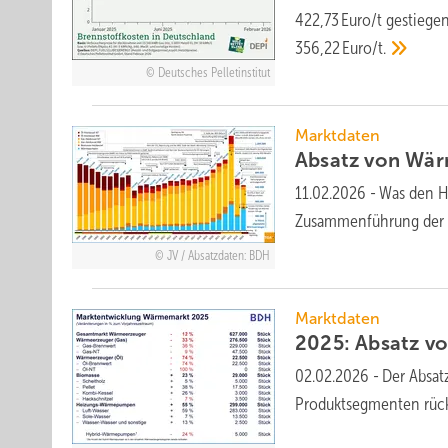
422,73 Euro/t ge­stie­ge
356,22 Euro/t.
Deutsches Pelletinstitut
Marktdaten
Absatz von Wär
11.02.2026
-
Was den He
Zu­sammen­füh­rung der 
JV / Absatzdaten: BDH
Marktdaten
2025: Absatz vo
02.02.2026
-
Der Absat
Produktse­gmen­ten rück­