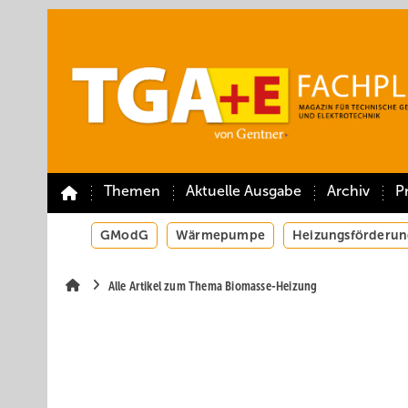
Springe
Springe
Springe
auf
auf
auf
Hauptinhalt
Hauptmenü
SiteSearch
Themen
Aktuelle Ausgabe
Archiv
P
GModG
Wärmepumpe
Heizungsförderun
Alle Artikel zum Thema Biomasse-Heizung