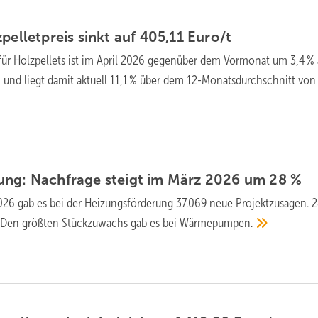
pellet­preis sinkt auf 405,11
Euro/t
für Holz­pellets ist im April 2026 gegen­über dem Vor­mo­nat um 3,4 %
und liegt da­mit ak­tu­ell 11,1 % über dem 12-Monats­durch­schnitt von
ung: Nachfrage steigt im März 2026 um 28
%
26 gab es bei der Heizungs­för­de­rung 37.069 neue Projekt­zu­sagen. 
 Den größ­ten Stück­zu­wachs gab es bei
Wärme­pumpen.