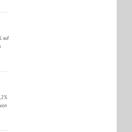
% auf
n
,2 %
 von