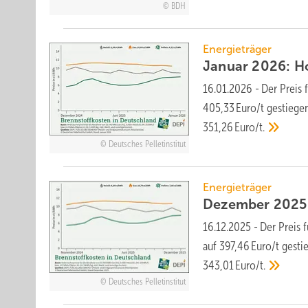
BDH
Energieträger
Januar 2026: Hol
16.01.2026
-
Der Preis 
405,33 Euro/t ge­stie­ge
351,26 Euro/t.
Deutsches Pelletinstitut
Energieträger
Dezember 2025: 
16.12.2025
-
Der Preis 
auf 397,46 Euro/t ge­sti
343,01 Euro/t.
Deutsches Pelletinstitut