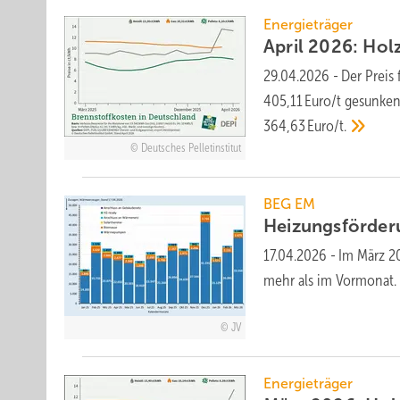
Energieträger
April 2026: Holz
29.04.2026
-
Der Preis 
405,11 Euro/t ge­sunken 
364,63 Euro/t.
Deutsches Pelletinstitut
BEG EM
Heizungsförder
17.04.2026
-
Im März 20
mehr als im Vor­monat.
JV
Energieträger