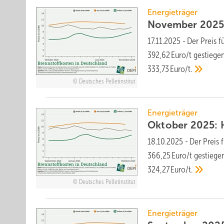
Energieträger
November 2025: 
17.11.2025
-
Der Preis f
392,62 Euro/t ge­stie­ge
333,73 Euro/t.
Deutsches Pelletinstitut
Energieträger
Oktober 2025: Ho
18.10.2025
-
Der Preis 
366,25 Euro/t ge­stie­ge
324,27 Euro/t.
Deutsches Pelletinstitut
Energieträger