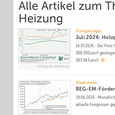
Alle Artikel zum
Heizung
Energieträger
Juli 2026: Holzp
16.07.2026
-
Der Preis 
388,09 Euro/t ge­stiege
383,96 Euro/t.
Deutsches Pelletinstitut
Marktdaten
BEG-EM-Förder
29.06.2026
-
Monatlich
aktuelle Er­eig­nissen ge­