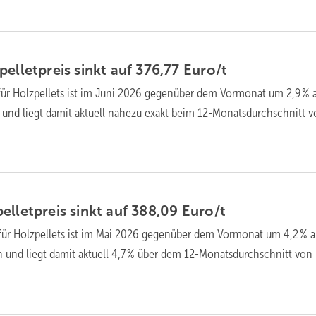
ellet­preis sinkt auf 376,77
Euro/t
für Holz­pellets ist im Juni 2026 gegen­über dem Vor­mo­nat um 2,9 % 
 und liegt da­mit ak­tu­ell nahezu exakt beim 12-Monats­durch­schnitt 
llet­preis sinkt auf 388,09
Euro/t
für Holz­pellets ist im Mai 2026 gegen­über dem Vor­mo­nat um 4,2 % a
 und liegt da­mit ak­tu­ell 4,7 % über dem 12-Monats­durch­schnitt von