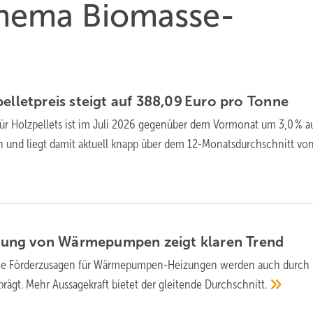
 Thema Biomasse-
ellet­preis steigt auf 388,09 Euro pro
Tonne
für Holz­pellets ist im Juli 2026 gegen­über dem Vor­mo­nat um 3,0 % a
n und liegt da­mit ak­tu­ell knapp über dem 12-Monats­durch­schnitt vo
ung von Wärme­pumpen zeigt klaren
Trend
e Förder­zu­sagen für Wärme­pumpen-Hei­zun­gen wer­den auch durch
prägt. Mehr Aus­sage­kraft bie­tet der glei­ten­de
Durch­schnitt.