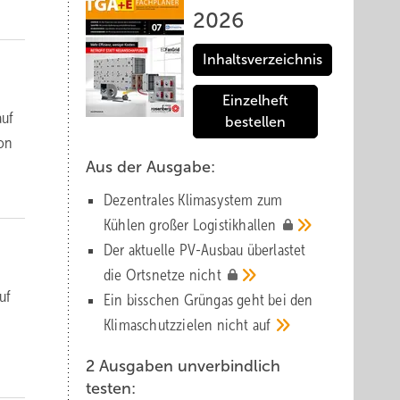
2026
Inhaltsverzeichnis
Einzelheft
auf
bestellen
von
Aus der Ausgabe:
Dezentrales Klimasystem zum
Kühlen großer
Logistik­hallen
Der aktuelle PV-Ausbau über­lastet
die Orts­netze
nicht
uf
Ein bisschen Grüngas geht bei den
Klima­schutz­zielen nicht
auf
2 Ausgaben unverbindlich
testen: