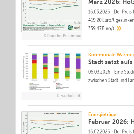
März 2026: Holzp
16.03.2026
-
Der Preis 
419,20 Euro/t ge­sunken
359,47 Euro/t.
Deutsches Pelletinstitut
Kommunale Wärmep
Stadt setzt aufs
05.03.2026
-
Eine Studi
zwi­schen Stadt und La
Fraunhofer ISE
Energieträger
Februar 2026: Ho
16.02.2026
-
Der Preis 