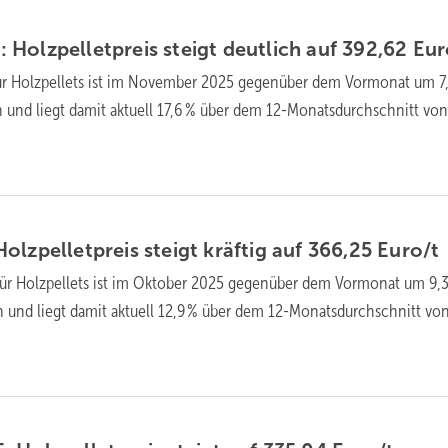
Holzpellet­preis steigt deutlich auf 392,62
Eur
ür Holz­pellets ist im November 2025 gegen­über dem Vor­mo­nat um 7
n und liegt da­mit ak­tu­ell 17,6 % über dem 12-Monats­durch­schnitt vo
lzpellet­preis steigt kräftig auf 366,25
Euro/t
für Holz­pellets ist im Oktober 2025 gegen­über dem Vor­mo­nat um 9,3
n und liegt da­mit ak­tu­ell 12,9 % über dem 12-Monats­durch­schnitt vo