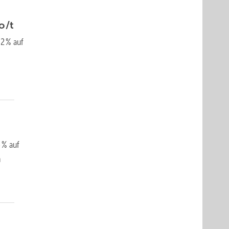
o/t
,2 % auf
n
 % auf
n