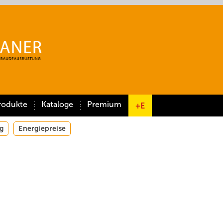
rodukte
Kataloge
Premium
+E
g
Energiepreise