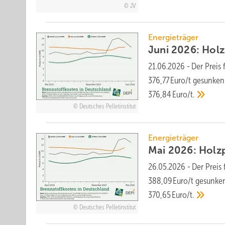
JV
Energieträger
Juni 2026: Holzp
21.06.2026
-
Der Preis 
376,77 Euro/t ge­sunken
376,84 Euro/t.
Deutsches Pelletinstitut
Energieträger
Mai 2026: Holzpe
26.05.2026
-
Der Preis 
388,09 Euro/t ge­sunken
370,65 Euro/t.
Deutsches Pelletinstitut