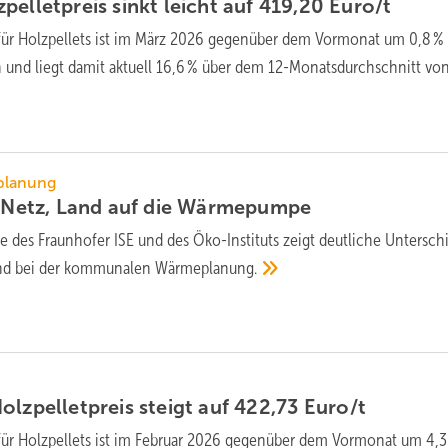
ellet­preis sinkt leicht auf 419,20
Euro/t
für Holz­pellets ist im März 2026 gegen­über dem Vor­mo­nat um 0,8 %
 und liegt da­mit ak­tu­ell 16,6 % über dem 12-Monats­durch­schnitt vo
lanung
 Netz, Land auf die
Wär­me­pumpe
e des Fraun­hofer ISE und des Öko-Insti­tuts zeigt deut­liche Unter­sch
nd bei der kom­mu­na­len
Wär­me­pla­nung.
lzpellet­preis steigt auf 422,73
Euro/t
für Holz­pellets ist im Februar 2026 gegen­über dem Vor­mo­nat um 4,3