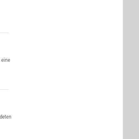
n
l eine
de­ten