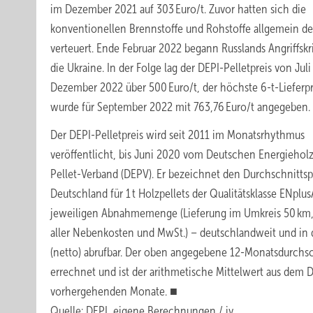
im Dezember 2021 auf 303 Euro/t. Zuvor hatten sich die
konventionellen Brennstoffe und Rohstoffe allgemein de
verteuert. Ende Februar 2022 begann Russlands Angriffskr
die Ukraine. In der Folge lag der DEPI-Pelletpreis von Juli
Dezember 2022 über 500 Euro/t, der höchste 6-t-Lieferpr
wurde für September 2022 mit 763,76 Euro/t angegeben.
Der DEPI-Pelletpreis wird seit 2011 im Monatsrhythmus
veröffentlicht, bis Juni 2020 vom Deutschen Energiehol
Pellet-Verband (DEPV). Er bezeichnet den Durchschnittspr
Deutschland für 1 t Holzpellets der Qualitätsklasse ENplus
jeweiligen Abnahmemenge (Lieferung im Umkreis 50 km, 
aller Nebenkosten und MwSt.) – deutschlandweit und in 
(netto) abrufbar. Der oben angegebene 12-Monatsdurchs
errechnet und ist der arithmetische Mittelwert aus dem D
vorhergehenden Monate. ■
Quelle: DEPI, eigene Berechnungen / jv