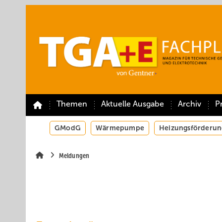
Springe
Springe
Springe
auf
auf
auf
Hauptinhalt
Hauptmenü
SiteSearch
Themen
Aktuelle Ausgabe
Archiv
P
GModG
Wärmepumpe
Heizungsförderun
Meldungen