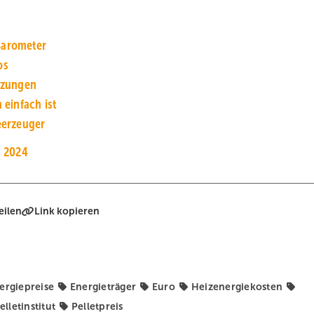
Barometer
os
izungen
einfach ist
meerzeuger
s 2024
eilen
Link kopieren
ergiepreise
Energieträger
Euro
Heizenergiekosten
elletinstitut
Pelletpreis