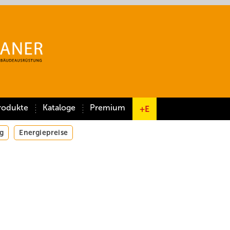
rodukte
Kataloge
Premium
+E
g
Energiepreise