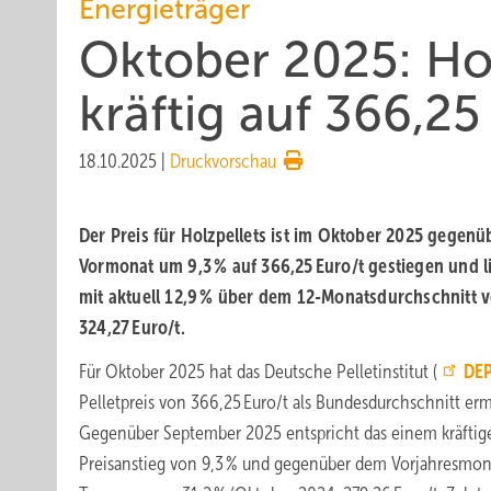
Energieträger
Oktober 2025: Holz
kräftig auf 366,25
18.10.2025
|
Druckvorschau
Der Preis für Holz­pellets ist im Oktober 2025 gegen­
Vor­mo­nat um 9,3 % auf 366,25 Euro/t ge­stie­gen und l
mit ak­tu­ell 12,9 % über dem 12-Monats­durch­schnitt 
324,27 Euro/t.
Für Oktober 2025 hat das Deutsche Pelletinstitut (
DEP
Pelletpreis von 366,25 Euro/t als Bundesdurchschnitt ermi
Gegenüber September 2025 entspricht das einem kräftig
Preisanstieg von 9,3 % und gegenüber dem Vorjahresmon