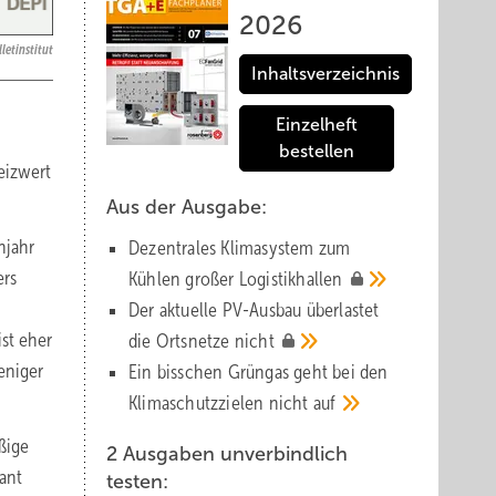
2026
letinstitut
Inhaltsverzeichnis
Einzelheft
bestellen
eizwert
Aus der Ausgabe:
hjahr
Dezentrales Klimasystem zum
ers
Kühlen großer
Logistik­hallen
Der aktuelle PV-Ausbau über­lastet
st eher
die Orts­netze
nicht
eniger
Ein bisschen Grüngas geht bei den
Klima­schutz­zielen nicht
auf
ßige
2 Ausgaben unverbindlich
tant
testen: