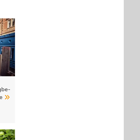
­be­
me