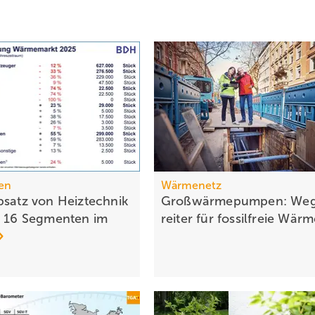
en
Wärmenetz
bsatz von Heiztechnik
Großwärmepumpen: Weg
n 16 Segmenten im
rei­ter für fossil­freie
Wär­