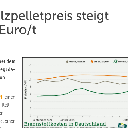
pellet­preis steigt
 Euro/t
über dem
iegt da­
von
I
) einen
ttelt.
en
at einer