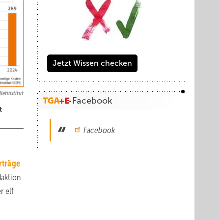
Jetzt Wissen checken
letinstitut
Facebook
t
Facebook
rträge
daktion
r elf