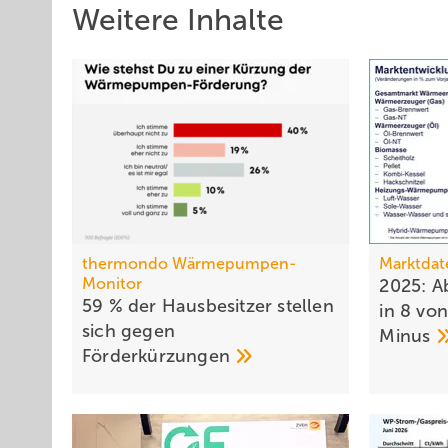
Weitere Inhalte
thermondo Wärmepumpen-
Marktdat
Monitor
2025: A
59 % der Haus­be­sit­zer stellen
in 8 vo
sich gegen
Minus
För­der­kür­zungen