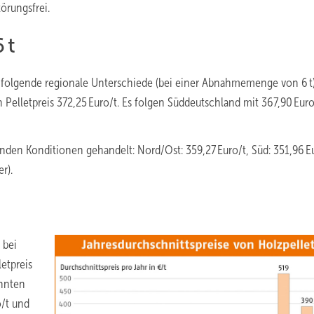
örungsfrei.
 t
 folgende regionale Unterschiede (bei einer Abnahmemenge von 6 t)
Pelletpreis 372,25 Euro/t. Es folgen Süddeutschland mit 367,90 Euro
den Konditionen gehandelt: Nord/Ost: 359,27 Euro/t, Süd: 351,96 E
r).
 bei
etpreis
ohnten
/t und