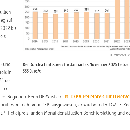
utlich
ieg auf
 2022 bis
eis
Deutsches Pel
z- und
Der Durchschnittspreis für Januar bis November 2025 beträg
333 Euro/t.
eis in
A1 der
inkl.
drei Regionen. Beim DEPV ist ein
DEPV-Pelletpreis für Lieferve
chnitt wird nicht vom DEPI ausgewiesen, er wird von der TGA+E-Re
EPI-Pelletpreis für den Monat der aktuellen Berichterstattung und de