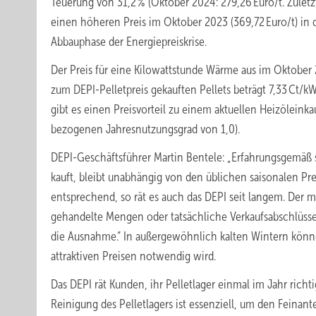
Teuerung von 31,2 % (Oktober 2024: 279,26 Euro/t. Zuletz
einen höheren Preis im Oktober 2023 (369,72 Euro/t) in 
Abbauphase der Energiepreiskrise.
Der Preis für eine Kilowattstunde Wärme aus im Oktober
zum DEPI-Pelletpreis gekauften Pellets beträgt 7,33 Ct/k
gibt es einen Preisvorteil zu einem aktuellen Heizöleinka
bezogenen Jahresnutzungsgrad von 1,0).
DEPI-Geschäftsführer Martin Bentele: „Erfahrungsgemäß st
kauft, bleibt unabhängig von den üblichen saisonalen Pr
entsprechend, so rät es auch das DEPI seit langem. Der m
gehandelte Mengen oder tatsächliche Verkaufsabschlüsse 
die Ausnahme.“ In außergewöhnlich kalten Wintern könn
attraktiven Preisen notwendig wird.
Das DEPI rät Kunden, ihr Pelletlager einmal im Jahr rich
Reinigung des Pelletlagers ist essenziell, um den Feinant