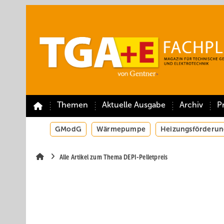
Springe
Springe
Springe
auf
auf
auf
Hauptinhalt
Hauptmenü
SiteSearch
Themen
Aktuelle Ausgabe
Archiv
P
GModG
Wärmepumpe
Heizungsförderun
Alle Artikel zum Thema DEPI-Pelletpreis