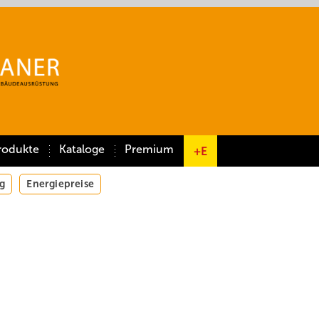
rodukte
Kataloge
Premium
+E
g
Energiepreise