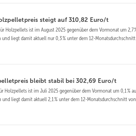
zpellet­preis steigt auf 310,82
Euro/t
für Holz­pellets ist im August 2025 gegen­über dem Vor­mo­nat um 2,7 
 und liegt da­mit ak­tu­ell nur 0,3 % unter dem 12-Monats­durch­schnit
ellet­preis bleibt stabil bei 302,69
Euro/t
für Holz­pellets ist im Juli 2025 gegen­über dem Vor­mo­nat um 0,1 % au
 und liegt da­mit ak­tu­ell 2,1 % unter dem 12-Monats­durch­schnitt vo