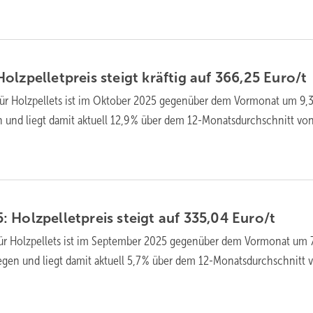
lzpellet­preis steigt kräftig auf 366,25
Euro/t
für Holz­pellets ist im Oktober 2025 gegen­über dem Vor­mo­nat um 9,3
n und liegt da­mit ak­tu­ell 12,9 % über dem 12-Monats­durch­schnitt vo
 Holzpellet­preis steigt auf 335,04
Euro/t
für Holz­pellets ist im September 2025 gegen­über dem Vor­mo­nat um 
egen und liegt da­mit ak­tu­ell 5,7 % über dem 12-Monats­durch­schnitt 