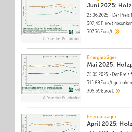
Juni 2025: Holzp
23.06.2025
-
Der Preis 
302,45 Euro/t ge­sunken
307,36 Euro/t.
Deutsches Pelletinstitut
Energieträger
Mai 2025: Holzpe
25.05.2025
-
Der Preis 
315,89 Euro/t ge­sunken
305,69 Euro/t.
Deutsches Pelletinstitut
Energieträger
April 2025: Holz