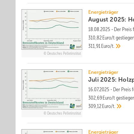
Energieträger
August 2025: Hol
18.08.2025
-
Der Preis 
310,82 Euro/t ge­stiegen
311,91 Euro/t.
Deutsches Pelletinstitut
Energieträger
Juli 2025: Holzp
16.07.2025
-
Der Preis 
302,69 Euro/t ge­stiegen
309,12 Euro/t.
Deutsches Pelletinstitut
Energieträger