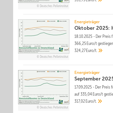
Deutsches Pelletinstitut
Energieträger
Oktober 2025: Ho
18.10.2025
-
Der Preis 
366,25 Euro/t ge­stie­ge
324,27 Euro/t.
Deutsches Pelletinstitut
Energieträger
September 2025:
17.09.2025
-
Der Preis 
auf 335,04 Euro/t ge­sti
317,02 Euro/t.
Deutsches Pelletinstitut