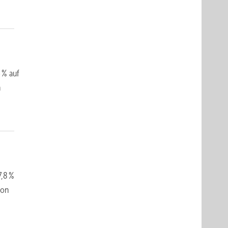
 % auf
n
7,8 %
von