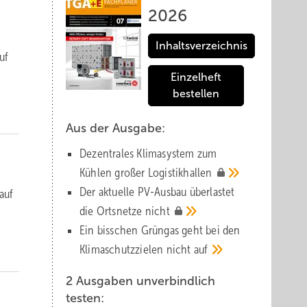
2026
Inhaltsverzeichnis
uf
Einzelheft
bestellen
Aus der Ausgabe:
Dezentrales Klimasystem zum
Kühlen großer
Logistik­hallen
Der aktuelle PV-Ausbau über­lastet
 auf
die Orts­netze
nicht
Ein bisschen Grüngas geht bei den
Klima­schutz­zielen nicht
auf
2 Ausgaben unverbindlich
testen: