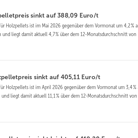
llet­preis sinkt auf 388,09
Euro/t
für Holz­pellets ist im Mai 2026 gegen­über dem Vor­mo­nat um 4,2 % a
 und liegt da­mit ak­tu­ell 4,7 % über dem 12-Monats­durch­schnitt von
pellet­preis sinkt auf 405,11
Euro/t
für Holz­pellets ist im April 2026 gegen­über dem Vor­mo­nat um 3,4 %
und liegt da­mit ak­tu­ell 11,1 % über dem 12-Monats­durch­schnitt von