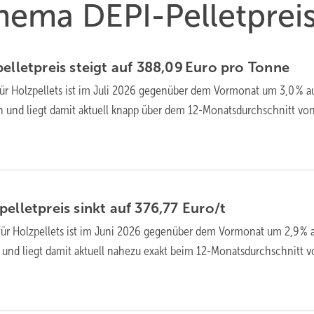
Thema DEPI-Pelletprei
ellet­preis steigt auf 388,09 Euro pro
Tonne
für Holz­pellets ist im Juli 2026 gegen­über dem Vor­mo­nat um 3,0 % a
n und liegt da­mit ak­tu­ell knapp über dem 12-Monats­durch­schnitt vo
ellet­preis sinkt auf 376,77
Euro/t
für Holz­pellets ist im Juni 2026 gegen­über dem Vor­mo­nat um 2,9 % 
 und liegt da­mit ak­tu­ell nahezu exakt beim 12-Monats­durch­schnitt 