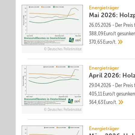
Energieträger
Mai 2026: Holzpe
26.05.2026
-
Der Preis 
388,09 Euro/t ge­sunken
370,65 Euro/t.
Deutsches Pelletinstitut
Energieträger
April 2026: Holz
29.04.2026
-
Der Preis 
405,11 Euro/t ge­sunken 
364,63 Euro/t.
Deutsches Pelletinstitut
Energieträger