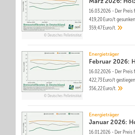
März 2026: Holzp
16.03.2026
-
Der Preis 
419,20 Euro/t ge­sunken
359,47 Euro/t.
Deutsches Pelletinstitut
Energieträger
Februar 2026: Ho
16.02.2026
-
Der Preis 
422,73 Euro/t ge­stie­ge
356,22 Euro/t.
Deutsches Pelletinstitut
Energieträger
Januar 2026: Hol
16.01.2026
-
Der Preis 