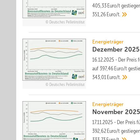
405,33 Euro/t ge­stie­ge
351,26 Euro/t.
Deutsches Pelletinstitut
Energieträger
Dezember 2025: 
16.12.2025
-
Der Preis 
auf 397,46 Euro/t ge­sti
343,01 Euro/t.
Deutsches Pelletinstitut
Energieträger
November 2025: 
17.11.2025
-
Der Preis f
392,62 Euro/t ge­stie­ge
333,73 Euro/t.