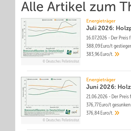
Alle Artikel zum 
Energieträger
Juli 2026: Holzp
16.07.2026
-
Der Preis 
388,09 Euro/t ge­stiege
383,96 Euro/t.
Deutsches Pelletinstitut
Energieträger
Juni 2026: Holzp
21.06.2026
-
Der Preis 
376,77 Euro/t ge­sunken
376,84 Euro/t.
Deutsches Pelletinstitut