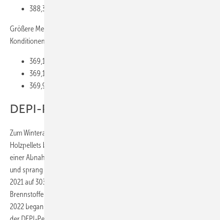
388,35 Euro/t in Mitteldeutschland
Größere Mengen (26 t) werden im Mai 2026 zu folgenden
Konditionen gehandelt:
369,14 Euro/t in Süddeutschland
369,15 Euro/t in Mitteldeutschland und
369,99 Euro/t in Nord- und Ostdeutschland
DEPI-Pelletpreis
Zum Winteranfang 2021/22 hatte ein starker Preisauftrieb bei
Holzpellets begonnen, im Oktober 2021 lag der DEPI-Pelletpreis bei
einer Abnahme von 6 t bei 248 Euro/t noch im gewohnten Bereich
und sprang dann im November 2021 auf 267 Euro/t und im Dezember
2021 auf 303 Euro/t. Zuvor hatten sich die konventionellen
Brennstoffe und Rohstoffe allgemein deutlich verteuert. Ende Februar
2022 begann Russlands Angriffskrieg auf die Ukraine. In der Folge lag
der DEPI-Pelletpreis von Juli 2022 bis Dezember 2022 über