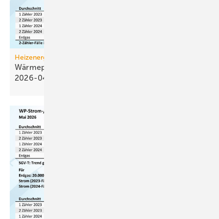
Heizenergiekosten
Wärmepumpen­strom-/Gas­preis-Baro­meter
2026-04