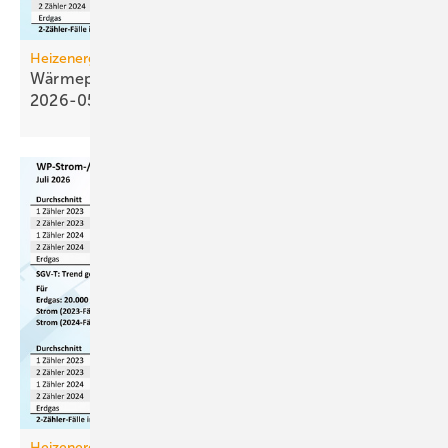
Heizenergiekosten
Wärmepumpen­strom-/Gas­preis-Baro­meter
2026-05
Heizenergiekosten