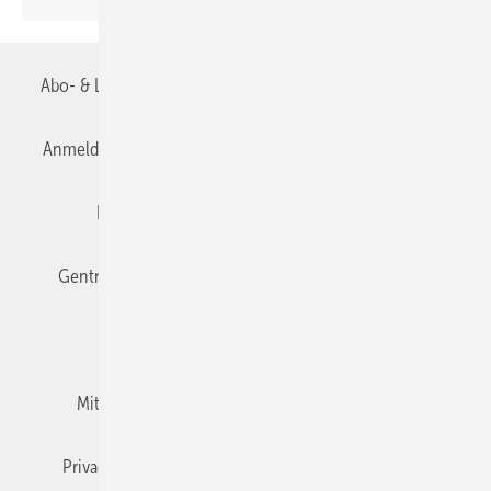
Abo- & Leserservice
AGB
Alle Inhalte chronologisch
Anmelden
Anmeldung & Registrierung
Datenschutz
Editor's choice
E-Paper
Fachbeiträge
Gentner Verlag
Impressum
Karriere bei Gentner
Team
Mediaservice
Mitgliedschaften und Engagement
Newsletter
Privacy Manager
RSS-Feed
TGA+E abonnieren