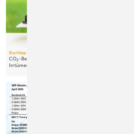
Buchtipp
CO
-Bepreisung: neues Buch wider­legt 5 zent­rale
2
Irr­tümer