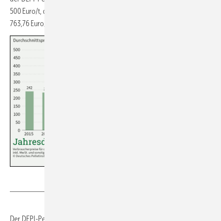
500 Euro/t, der höchste 6-t-Lieferpreis wurde für September 2022 mit
763,76 Euro/t angegeben.
Deutsches Pelletinstitut
Der DEPI-Pelletpreis wird seit 2011 im Monatsrhythmus veröffentlicht,