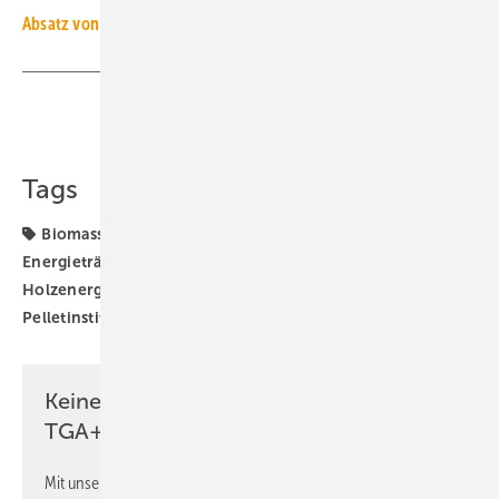
Absatz von Wärmeerzeugern in Deutschland 1998 bis 2025
Teilen
Link kopieren
Tags
Biomasse-Heizung
DEPI
DEPI-Pelletpreis
Energieträger
Euro
Heizenergiekosten
Holzenergie
Holzpellet-Heizung
Holzpellets
Pelletinstitut
Pelletpreis
Keine Zeit? Kein Problem mit dem
TGA+E Newsletter!
Mit unserem Newsletter erhalten Sie regelmäßig von uns