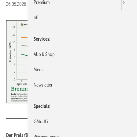
Premium
26.05.2026
|
Druckvorschau
+E
Services
Abo & Shop
Media
Newsletter
Specials
Deutsches Pelletinstitut
GModG
Der Preis für Holz­pellets ist im Mai 2026 gegen­über dem Vor­mo­
Wärmepumpe