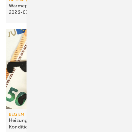
Wärmepumpen­strom-/Gas­preis-Baro­meter
2026-07
BEG EM
Heizungs­förderung mit de­gres­siven
Kondi­tionen