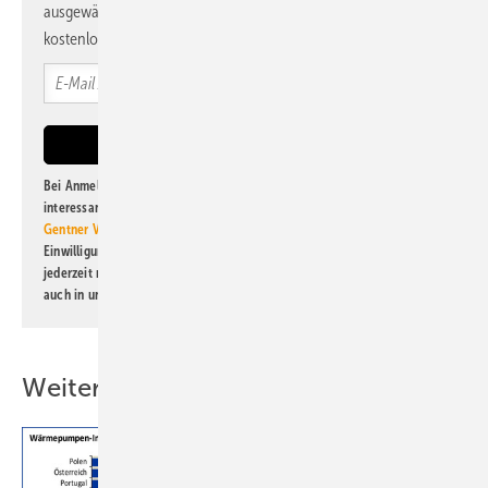
ausgewählte Informationen und Neuigkeiten, gebündelt und
kostenlos direkt ins Postfach.
Bei Anmeldung zu diesem Newsletter bin ich damit einverstanden, über
interessante Verlags- und Online-Angebote
der Marken der Alfons W.
Gentner Verlag GmbH & Co. KG
informiert zu werden. Diese
Einwilligung kann ich jederzeit widerrufen und eine Abmeldung ist
jederzeit möglich. Informationen zum Umgang mit Daten finden Sie
auch in unserer
Datenschutzerklärung
.
Weitere Inhalte