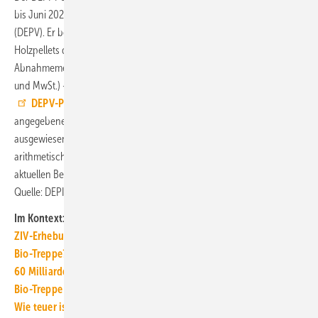
bis Juni 2020 vom Deutschen Energieholz- und Pellet-Verband
(DEPV). Er bezeichnet den Durchschnittspreis in Deutschland für 1 t
Holzpellets der Qualitätsklasse ENplusA1 der jeweiligen
Abnahmemenge (Lieferung im Umkreis 50 km, inkl. aller Nebenkosten
und MwSt.) – deutschlandweit und in drei Regionen. Beim DEPV ist ein
DEPV-Pelletpreis für Lieferverträge
(netto) abrufbar. Der oben
angegebene 12-Monatsdurchschnitt wird nicht vom DEPI
ausgewiesen, er wird von der TGA+E-Redaktion errechnet und ist der
arithmetische Mittelwert aus dem DEPI-Pelletpreis für den Monat der
aktuellen Berichterstattung und der elf vorhergehenden Monate. ■
Quelle: DEPI, eigene Berechnungen / jv
Im Kontext:
ZIV-Erhebung 2025: Wenig Dynamik beim Heizungstausch
Bio-Treppe? Die Grüngasquote wird Erdgas abräumen müssen
60 Milliarden Euro bis 2035 für neue Gas-Heizungen?
Bio-Treppe für Eigenheime: Die Nur-Gas-Heizung kommt teuer
Wie teuer ist Strom für Haushalte, wenn sie ihn gezielt kaufen?