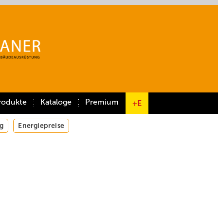
rodukte
Kataloge
Premium
+E
g
Energiepreise