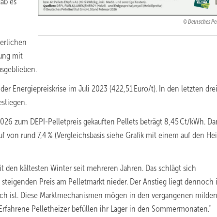
gab es
Deutsches Pel
terlichen
ung mit
sgeblieben.
der Energiepreiskrise im Juli 2023 (422,51 Euro/t). In den letzten dre
estiegen.
2026 zum DEPI-Pelletpreis gekauften Pellets beträgt 8,45 Ct/kWh. Da
uf von rund 7,4 % (Vergleichsbasis siehe Grafik mit einem auf den He
it den kältesten Winter seit mehreren Jahren. Das schlägt sich
teigenden Preis am Pelletmarkt nieder. Der Anstieg liegt dennoch
isch ist. Diese Marktmechanismen mögen in den vergangenen milde
: Erfahrene Pelletheizer befüllen ihr Lager in den Sommermonaten.“