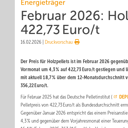
Energieträger
Februar 2026: Holz
422,73 Euro/t
16.02.2026
|
Druckvorschau
Der Preis für Holz­pellets ist im Februar 2026 gegen­
Vor­mo­nat um 4,3 % auf 422,73 Euro/t ge­stie­gen und l
mit ak­tu­ell 18,7 % über dem 12-Monats­durch­schnitt 
356,22 Euro/t.
Für Februar 2025 hat das Deutsche Pelletinstitut (
DEP
Pelletpreis von 422,73 Euro/t als Bundesdurchschnitt ermi
Gegenüber Januar 2026 entspricht das einem Preisansti
4,3 % und gegenüber dem Vorjahresmonat einer Teuerun