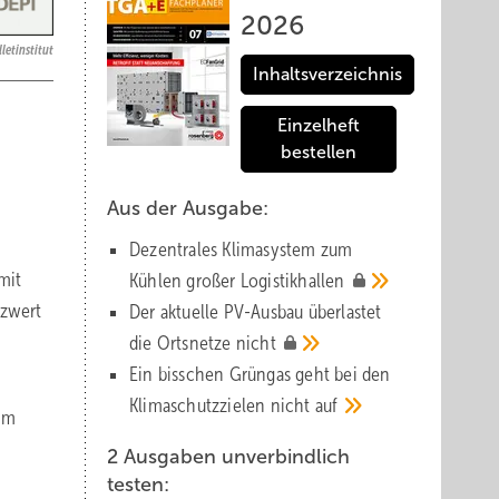
2026
letinstitut
Inhaltsverzeichnis
Einzelheft
bestellen
i
Aus der Ausgabe:
Dezentrales Klimasystem zum
mit
Kühlen großer
Logistik­hallen
izwert
Der aktuelle PV-Ausbau über­lastet
die Orts­netze
nicht
Ein bisschen Grüngas geht bei den
Klima­schutz­zielen nicht
auf
 im
n
2 Ausgaben unverbindlich
testen: