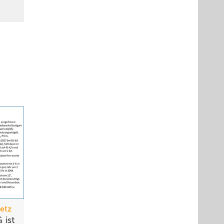
etz
 ist