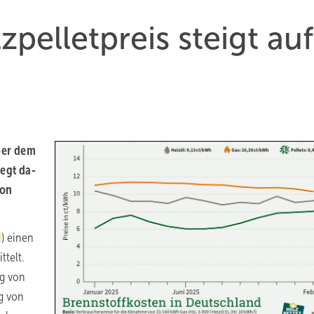
pellet­preis steigt auf
über dem
iegt da­
von
I
) einen
ttelt.
eg von
g von