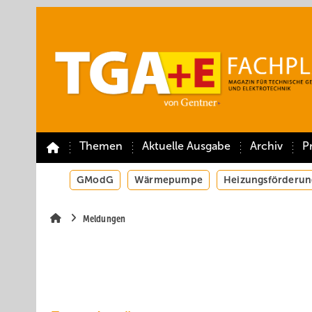
Springe
Springe
Springe
auf
auf
auf
Hauptinhalt
Hauptmenü
SiteSearch
Themen
Aktuelle Ausgabe
Archiv
P
GModG
Wärmepumpe
Heizungsförderun
Meldungen