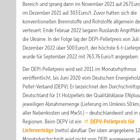
Bereich und sprang dann im November 2021 auf 267 Euro
im Dezember 2021 auf 303 Euro/t. Zuvor hatten sich die
konventionellen Brennstoffe und Rohstoffe allgemein de
verteuert. Ende Februar 2022 begann Russlands Angriffskr
die Ukraine. In der Folge lag der DEPI-Pelletpreis von Juli
Dezember 2022 über 500 Euro/t, der höchste 6-t-Lieferpr
wurde für September 2022 mit 763,76 Euro/t angegeben.
Der DEPI-Pelletpreis wird seit 2011 im Monatsrhythmus
veröffentlicht, bis Juni 2020 vom Deutschen Energiehol
Pellet-Verband (DEPV). Er bezeichnet den Durchschnittspr
Deutschland für 1 t Holzpellets der Qualitätsklasse ENplus
jeweiligen Abnahmemenge (Lieferung im Umkreis 50 km, 
aller Nebenkosten und MwSt.) – deutschlandweit und in 
Regionen. Beim DEPV ist ein
DEPV-Pelletpreis für
Lieferverträge
(netto) abrufbar. Der oben angegebene 12
Monatsdurchschnitt wird nicht vom DEPI ausgewiesen, e