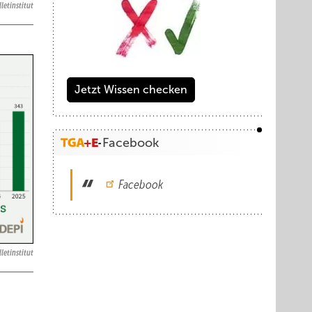
letinstitut
Jetzt Wissen checken
Facebook
Facebook
letinstitut