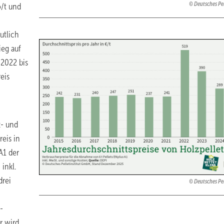
Deutsches Pel
/t und
utlich
ieg auf
 2022 bis
eis
z- und
eis in
A1 der
inkl.
drei
Deutsches Pel
-
r wird