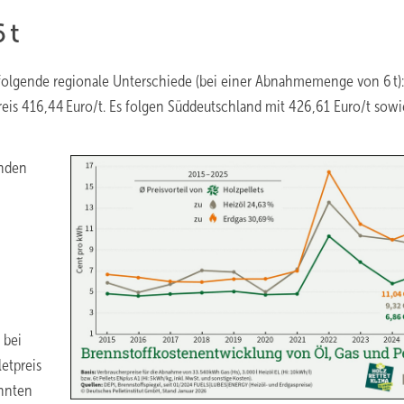
 t
 folgende regionale Unterschiede (bei einer Abnahmemenge von 6 t):
reis 416,44 Euro/t. Es folgen Süddeutschland mit 426,61 Euro/t sowi
enden
 bei
etpreis
ohnten