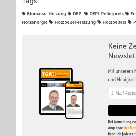
Tags
Biomasse-Heizung
DEPI
DEPI-Pelletpreis
En
Holzenergie
Holzpellet-Heizung
Holzpellets
P
Keine Z
Newslet
Mit unserem N
und Neuigkeit
Bei Anmeldung zu 
Angebote
der Mar
kann ich jederzei