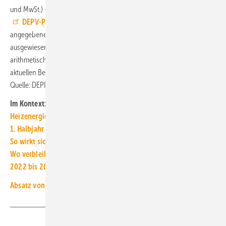
und MwSt.) – deutschlandweit und in drei Regionen. Beim DEPV ist ein
DEPV-Pelletpreis für Lieferverträge
(netto) abrufbar. Der oben
angegebene 12-Monatsdurchschnitt wird nicht vom DEPI
ausgewiesen, er wird von der TGA+E-Redaktion errechnet und ist der
arithmetische Mittelwert aus dem DEPI-Pelletpreis für den Monat der
aktuellen Berichterstattung und der elf vorhergehenden Monate. ■
Quelle: DEPI, eigene Berechnungen / jv
Im Kontext:
Heizenergiekosten: Wärmepumpenstrom-/Gaspreis-Barometer
1. Halbjahr 2025: Förderzusagen für 124.595 Wärmepumpen
So wirkt sich die Energiekosten-Entlastung für Haushalte aus
Wo verbleibt eigentlich der „Absatz“ an Wärmeerzeugern?
2022 bis 2024: Bestand an Öl- und Gas-Heizkesseln gesunken
Absatz von Wärmeerzeugern in Deutschland 2000 bis 2024