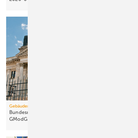
Gebäudemodernisierungsgesetz
Bundesrats­aus­schüsse: 67 Kritik­punkte zum
GModG-Entwurf