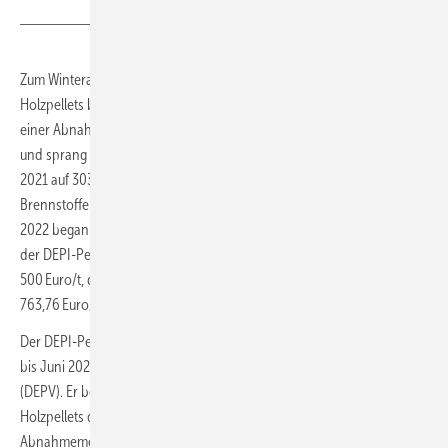
Zum Winteranfang 2021/22 hatte ein starker Preisauftrieb bei
Holzpellets begonnen, im Oktober 2021 lag der DEPI-Pelletpreis bei
einer Abnahme von 6 t bei 248 Euro/t noch im gewohnten Bereich
und sprang dann im November 2021 auf 267 Euro/t und im Dezember
2021 auf 303 Euro/t. Zuvor hatten sich die konventionellen
Brennstoffe und Rohstoffe allgemein deutlich verteuert. Ende Februar
2022 begann Russlands Angriffskrieg auf die Ukraine. In der Folge lag
der DEPI-Pelletpreis von Juli 2022 bis Dezember 2022 über
500 Euro/t, der höchste 6-t-Lieferpreis wurde für September 2022 mit
763,76 Euro/t angegeben.
Der DEPI-Pelletpreis wird seit 2011 im Monatsrhythmus veröffentlicht,
bis Juni 2020 vom Deutschen Energieholz- und Pellet-Verband
(DEPV). Er bezeichnet den Durchschnittspreis in Deutschland für 1 t
Holzpellets der Qualitätsklasse ENplusA1 der jeweiligen
Abnahmemenge (Lieferung im Umkreis 50 km, inkl. aller Nebenkosten