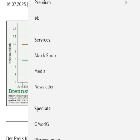
Premium
16.07.2025
|
Druckvorschau
+E
Services
Abo & Shop
Media
Newsletter
Specials
Deutsches Pelletinstitut
GModG
Der Preis für Holz­pellets ist im Juli 2025 gegen­über dem Vor­mo­
Wärmepumpe