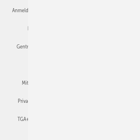
Anmelden
Anmeldung & Registrierung
Datenschutz
Editor's choice
E-Paper
Fachbeiträge
Gentner Verlag
Impressum
Karriere bei Gentner
Team
Mediaservice
Mitgliedschaften und Engagement
Newsletter
Privacy Manager
RSS-Feed
TGA+E abonnieren
TGA+E-WissensCheck
Veranstaltungen / Webinare
© 2026 TGA+E Fachplaner