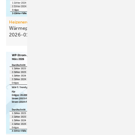
Heizenergiekosten
Wärmepumpen­strom-/Gas­preis-Baro­meter
2026-01