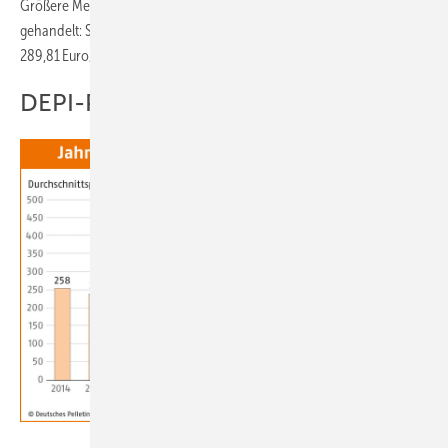
Größere Mengen (26 t) werden im Juli 2025 zu folgenden Konditionen
gehandelt: Süd: 286,62 Euro/t, Mitte: 284,75 Euro/t sowie Nord/Ost:
289,81 Euro/t (alle Preise inkl. Mehrwertsteuer).
DEPI-Pelletpreis
Deutsches Pelletinstitut