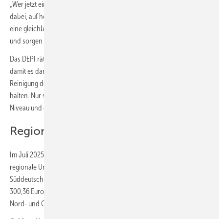
„Wer jetzt einkauft, profitiert von günstigen Konditionen. Wichtig ist
dabei, auf hohe Qualität zu achten. Nur ENplus-Pellets garantieren
eine gleichbleibend saubere Verbrennung, schonen die Heizanlage
und sorgen langfristig für niedrige Betriebskosten.“
Das DEPI rät Kunden, ihr Pelletlager einmal im Jahr richtig zu leeren,
damit es dann auch gereinigt werden kann. Die regelmäßige
Reinigung des Pelletlagers ist essenziell, um den Feinanteil gering zu
halten. Nur so bleibe die Verbrennungsqualität auf konstant hohem
Niveau und die Heizanlage arbeite effizient und störungsfrei.
Regionalpreise für 6 und 26 t
Im Juli 2025 ergeben sich beim Preis für Holzpellets folgende
regionale Unterschiede (bei einer Abnahmemenge von 6 t): In
Süddeutschland beträgt der durchschnittlichen Pelletpreis
300,36 Euro/t. Es folgen Mitteldeutschland mit 303,15 Euro/t sowie
Nord- und Ostdeutschland mit 305,08 Euro/t.