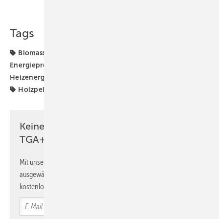
Teilen
Link kopieren
Tags
Biomasse-Heizung
DEPI
DEPI-Pelletpreis
Energiepreise
Energieträger
Euro
Heizenergiekosten
Holzenergie
Holzpellet-Heizung
Holzpellets
Pelletpreis
Keine Zeit? Kein Problem mit dem
TGA+E Newsletter!
Mit unserem Newsletter erhalten Sie regelmäßig von uns
ausgewählte Informationen und Neuigkeiten, gebündelt und
kostenlos direkt ins Postfach.