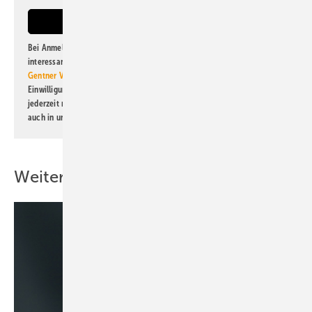
Bei Anmeldung zu diesem Newsletter bin ich damit einverstanden, über
interessante Verlags- und Online-Angebote
der Marken der Alfons W.
Gentner Verlag GmbH & Co. KG
informiert zu werden. Diese
Einwilligung kann ich jederzeit widerrufen und eine Abmeldung ist
jederzeit möglich. Informationen zum Umgang mit Daten finden Sie
auch in unserer
Datenschutzerklärung
.
Weitere Inhalte