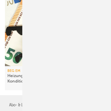
BEG EM
Heizungs­förderung mit de­gres­siven
Kondi­tionen
Abo- & Leserservice
AGB
Alle Inhalte chronologisch