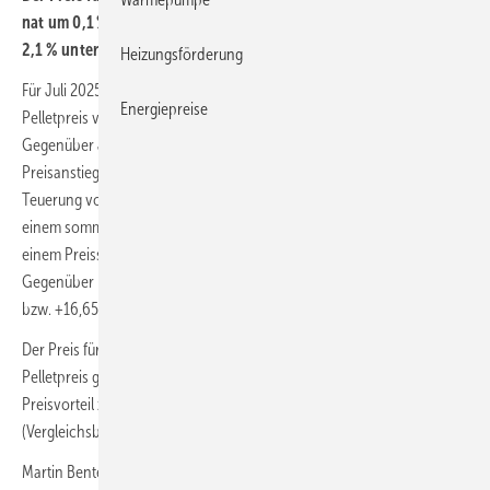
nat um 0,1 % auf 302,69 Euro/t ge­stiegen und liegt da­mit ak­tu­ell
2,1 % unter dem 12-Monats­durch­schnitt von 309,12 Euro/t.
Heizungsförderung
Für Juli 2025 hat das Deutsche Pelletinstitut (
DEPI
) einen
Energiepreise
Pelletpreis von 302,69 Euro/t als Bundesdurchschnitt ermittelt.
Gegenüber Juni 2025 entspricht das einem lediglich rechnerischen
Preisanstieg von 0,1 % und gegenüber dem Vorjahresmonat einer
Teuerung von 7,7 % (Juli 2024: 280,99 Euro/t). Der Preistrend mit
einem sommerlichen Minimum ist saisontypisch, allerdings auf nach
einem Preissprung im 1. Quartal 2025 auf einem erhöhten Niveau:
Gegenüber Dezember 2024 liegt die Teuerung im Juli 2025 bei 5,8 %
bzw. +16,65 Euro/t.
Der Preis für eine Kilowattstunde Wärme aus im Juli 2025 zum DEPI-
Pelletpreis gekauften Pellets beträgt 6,05 Ct/kWh. Damit gibt es einen
Preisvorteil zu einem aktuellen Heizöleinkauf von rund 34 %
(Vergleichsbasis siehe Grafik).
Martin Bentele, Geschäftsführer des DEPI zur aktuellen Marktsituation: