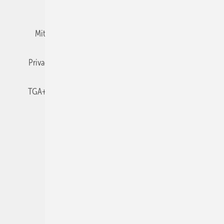
Team
Mediaservice
Mitgliedschaften und Engagement
Newsletter
Privacy Manager
RSS-Feed
TGA+E abonnieren
TGA+E-WissensCheck
Veranstaltungen / Webinare
© 2026 TGA+E Fachplaner