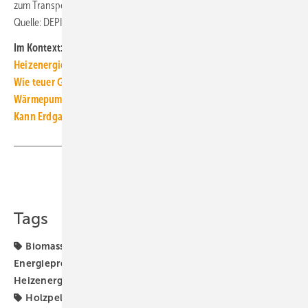
zum Transport der Pellets. ■
Quelle: DEPI, eigene Berechnungen / jv
Im Kontext:
Heizenergiekosten: Wärmepumpenstrom-/Gaspreis-Barometer
Wie teuer Gas, Heizöl und Wärmepumpenstrom wirklich sind
Wärmepumpe: Wie hoch der Förderbedarf für den Umstieg ist
Kann Erdgas zum Heizen wieder dauerhaft „günstig“ werden?
Teilen
Link kopieren
Tags
Biomasse-Heizung
DEPI
DEPI-Pelletpreis
Energiepreise
Energieträger
Euro
Heizenergiekosten
Holzenergie
Holzpellet-Heizung
Holzpellets
Pelletpreis