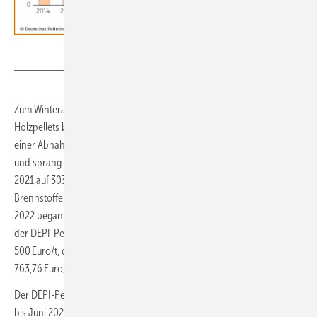
Deutsches Pelletinstitut
Zum Winteranfang 2021/22 hatte ein starker Preisauftrieb bei
Holzpellets begonnen, im Oktober 2021 lag der DEPI-Pelletpreis bei
einer Abnahme von 6 t bei 248 Euro/t noch im gewohnten Bereich
und sprang dann im November 2021 auf 267 Euro/t und im Dezember
2021 auf 303 Euro/t. Zuvor hatten sich die konventionellen
Brennstoffe und Rohstoffe allgemein deutlich verteuert. Ende Februar
2022 begann Russlands Angriffskrieg auf die Ukraine. In der Folge lag
der DEPI-Pelletpreis von Juli 2022 bis Dezember 2022 über
500 Euro/t, der höchste 6-t-Lieferpreis wurde für September 2022 mit
763,76 Euro/t angegeben.
Der DEPI-Pelletpreis wird seit 2011 im Monatsrhythmus veröffentlicht,
bis Juni 2020 vom Deutschen Energieholz- und Pellet-Verband