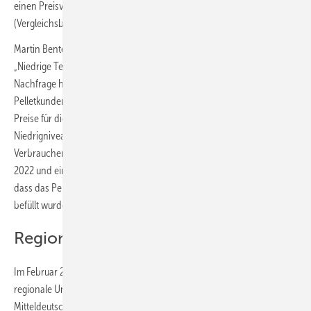
einen Preisvorteil zu einem aktuellen Heizöleinkauf von rund 25 %
(Vergleichsbasis siehe Grafik).
Martin Bentele, Geschäftsführer des DEPI zur aktuellen Marktsituation:
„Niedrige Temperaturen und eine seit geraumer Zeit zunehmende
Nachfrage halten die Pelletbranche momentan auf Trab. Erfahrene
Pelletkunden füllen ihr Lager in der warmen Jahreshälfte, wenn die
Preise für die Presslinge sich üblicherweise auf saisonalem
Niedrigniveau befinden. Dieses bis vor wenigen Jahren übliche
Verbraucherverhalten hat sich bedingt durch die Energiekrise von
2022 und einige eher warme Winter leider geändert. Mit der Folge,
dass das Pelletlager nicht wie üblich im Frühjahr neu und günstig
befüllt wurde, sondern jetzt ein anderer Rhythmus greift.“
Regionalpreise für 6 und 26 t
Im Februar 2025 ergeben sich beim Preis für Holzpellets folgende
regionale Unterschiede (bei einer Abnahmemenge von 6 t): In
Mitteldeutschland beträgt der durchschnittlichen Pelletpreis