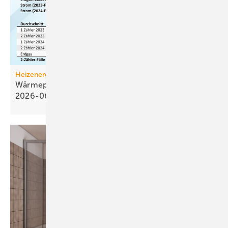
Heizenergiekosten
Wärmepumpen­strom-/Gas­preis-Baro­meter
2026-06