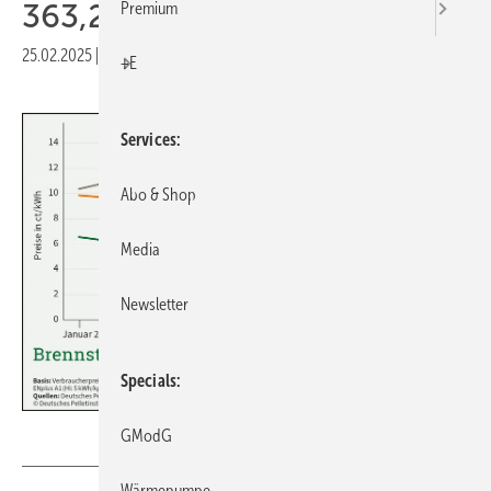
363,21 Euro/t
Premium
25.02.2025
|
Druckvorschau
+E
Services
Abo & Shop
Media
Newsletter
Specials
Deutsches Pelletinstitut
GModG
Wärmepumpe