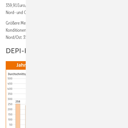
359,91 Euro/t. Es folgen Süddeutschland mit 364,34 Euro/t sowie
Nord- und Ostdeutschland mit 368,68 Euro/t.
Größere Mengen (26 t) werden im Februar 2025 zu folgenden
Konditionen gehandelt: Mitte: 347,29 Euro/t, Süd: 348,24 Euro/t und
Nord/Ost: 355,61 Euro/t (alle Preise inkl. Mehrwertsteuer).
DEPI-Pelletpreis