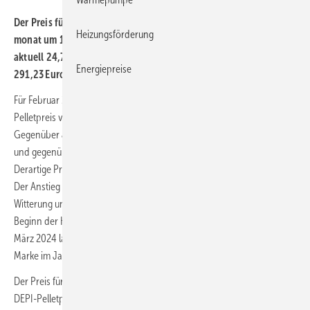
Der Preis für Holz­pellets ist im Februar 2025 gegen­über dem Vor­
Heizungsförderung
monat um 18,6 % auf 363,21 Euro/t ge­stiegen und liegt damit
aktuell 24,7 % über dem 12-Monats­durch­schnitt von
Energiepreise
291,23 Euro/t.
Für Februar 2025 hat das Deutsche Pelletinstitut (
DEPI
) einen
Pelletpreis von 363,21 Euro/t als Bundesdurchschnitt ermittelt.
Gegenüber Januar 2025 entspricht das einer Teuerung von 18,6 %
und gegenüber dem Vorjahresmonat einer Preissteigerung um 15,6 %.
Derartige Preisschübe hatte es zuletzt im September 2022 gegeben.
Der Anstieg beruht auf der nachfragesteigernden winterlichen
Witterung und einem Basiseffekt: die sonst übliche Teuerung mit dem
Beginn der Heizperiode 2024/25 war weitgehend ausgeblieben. Seit
März 2024 lag der DEPI-Pelletpreis unter 300 Euro/t und hat diese
Marke im Januar 2025 wieder übersprungen.
Der Preis für eine Kilowattstunde Wärme aus im Februar 2025 zum
DEPI-Pelletpreis gekauften Pellets beträgt 7,26 Ct/kWh. Damit gibt es