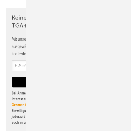
Keine Zeit? Kein Problem mit dem
TGA+E Newsletter!
Mit unserem Newsletter erhalten Sie regelmäßig von uns
ausgewählte Informationen und Neuigkeiten, gebündelt und
kostenlos direkt ins Postfach.
Bei Anmeldung zu diesem Newsletter bin ich damit einverstanden, über
interessante Verlags- und Online-Angebote
der Marken der Alfons W.
Gentner Verlag GmbH & Co. KG
informiert zu werden. Diese
Einwilligung kann ich jederzeit widerrufen und eine Abmeldung ist
jederzeit möglich. Informationen zum Umgang mit Daten finden Sie
auch in unserer
Datenschutzerklärung
.