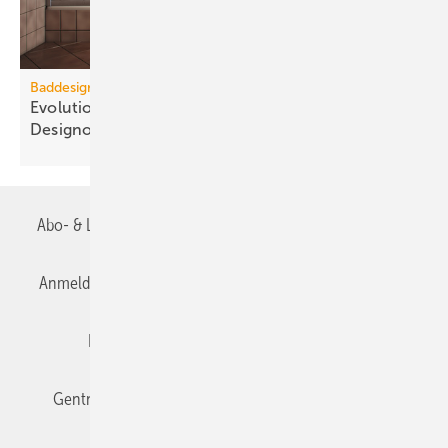
Baddesign
Evolution des Ba­de­zim­mers: Vom Zweck­raum zum
De­sign­ob­jekt
Abo- & Leserservice
AGB
Alle Inhalte chronologisch
Anmelden
Anmeldung & Registrierung
Datenschutz
Editor's choice
E-Paper
Fachbeiträge
Gentner Verlag
Impressum
Karriere bei Gentner