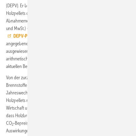
(DEPV). Er bezeichnet den Durchschnittspreis in Deutschland für 1 t
Holzpellets der Qualitätsklasse ENplusA1 der jeweiligen
Abnahmemenge (Lieferung im Umkreis 50 km, inkl. aller Nebenkosten
und MwSt.) – deutschlandweit und in drei Regionen. Beim DEPV ist ein
DEPV-Pelletpreis für Lieferverträge
(netto) abrufbar. Der oben
angegebene 12-Monatsdurchschnitt wird nicht vom DEPI
ausgewiesen, er wird von der TGA+E-Redaktion errechnet und ist der
arithmetische Mittelwert aus dem DEPI-Pelletpreis für den Monat der
aktuellen Berichterstattung und der elf vorhergehenden Monate.
Von der zurzeit viel diskutierten CO
-Bepreisung für fossile
2
Brennstoffe und einem gesetzlich geregelten Preisanstieg zum
Jahreswechsel 2024/25 von 45 auf 55 Euro/t
(netto) sind
CO2
Holzpellets nicht direkt betroffen. Das Bundesministerium für
Wirtschaft und Energie (BMWK) hat zudem im August 2024 bestätigt,
dass Holzbrennstoffe für Heizungsanlagen auch künftig nicht von der
CO
-Bepreisung betroffen sein werden. Indirekt gibt es geringe
2
Auswirkungen über die Lieferkette, beispielsweise über den Kraftstoff