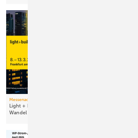
Messenachlese
Light + Building 2026 macht tech­no­lo­gi­schen
Wan­del
sicht­bar