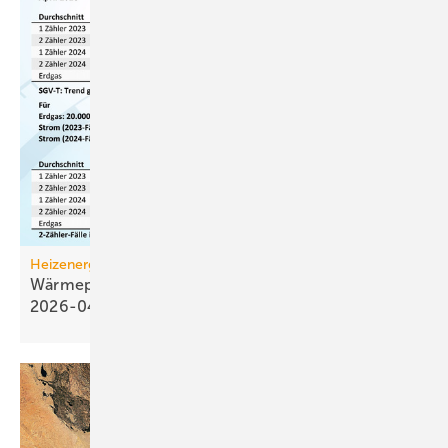
Heizenergiekosten
Wärmepumpen­strom-/Gas­preis-Baro­meter
2026-04