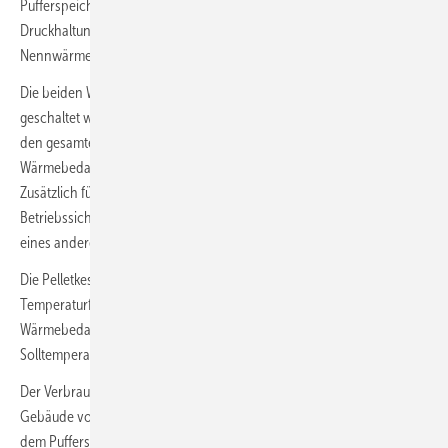
Pufferspeicher mit einem Fassungsvermögen von 1500 Litern und
Druckhaltung. Hauptwärmeerzeuger ist der Pellet-Heizkessel mit einer
Nennwärmeleistung von 135 kW.
Die beiden Wärmeerzeuger können in einer Kaskade, also parallel,
geschaltet werden. Der Vorteil einer Kaskade besteht darin, dass über
den gesamten Leistungsbereich eine optimale Anpassung an den
Wärmebedarf – ähnlich der Modulation – gewährleistet werden kann.
Zusätzlich führt eine Kaskadenlösung zu einer höheren
Betriebssicherheit, da im Störungsfall jedes Heizgerät die Funktion
eines anderen übernehmen kann.
Die Pelletkessel-Regelung wird durch 4 im Pufferspeicher befindliche
Temperaturfühler, gesteuert. Sie ermitteln kontinuierlich den
Wärmebedarf. Erreicht das Heizwasser die angegebene
Solltemperatur, schaltet sich der Kessel ab.
Der Verbraucherheizkreis verbindet den Pufferspeicher mit der im
Gebäude vorhandenen Heizungsanlage. Das heiße Heizwasser aus
dem Pufferspeicher wird über Vorlauf in die Heizungsanlage geführt;