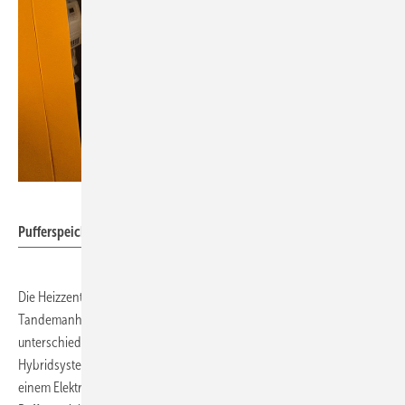
Enerent
Pufferspeicher mit ca. 1500 Liter Volumen.
Die Heizzentrale ist in einem – für den Straßenverkehr zugelassenen –
Tandemanhänger verbaut, was einen mobilen Einsatz an
unterschiedlichen Orten ermöglicht. Die Anlage besteht aus einem
Hybridsystem mit 2 Wärmeerzeugern, einem Pellet-Heizkessel und
einem Elektro-Heizgerät mit einer Leistung von 21 kW sowie einem