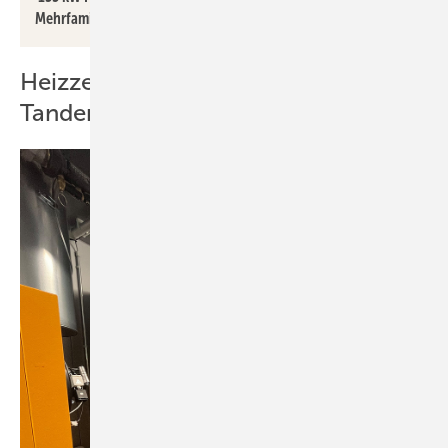
Mehrfamilienhaus.
Heizzentrale mit Hybridsystem im
Tandemanhänger verbaut