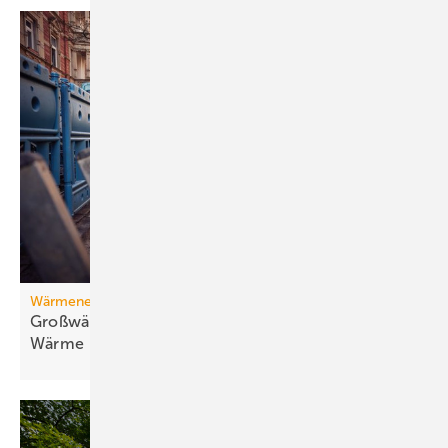
Wärmenetz
Großwärmepumpen: Weg­be­rei­ter für fossil­freie
Wär­me