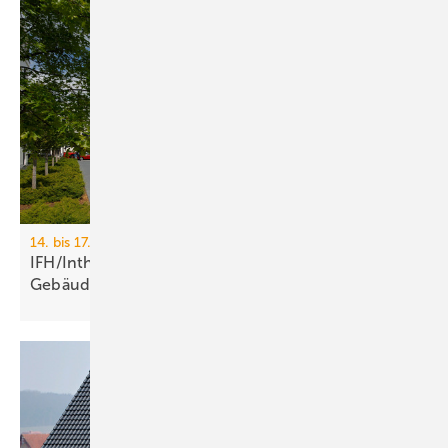
14. bis 17. April 2026, Messe Nürnberg
IFH/Intherm 2026: Sanitär-, Haus- und
Ge­bäu­de­tech­nik