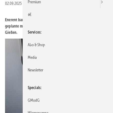
Premium
02.09.2025
|
Druckvorschau
+E
Enerent baut am Standort Gottmadingen eine individuell
geplante mobile Biomasse-Heizzentrale für die Stadtwerke
Services
Gießen.
Abo & Shop
Media
Newsletter
Specials
GModG
Wärmepumpe