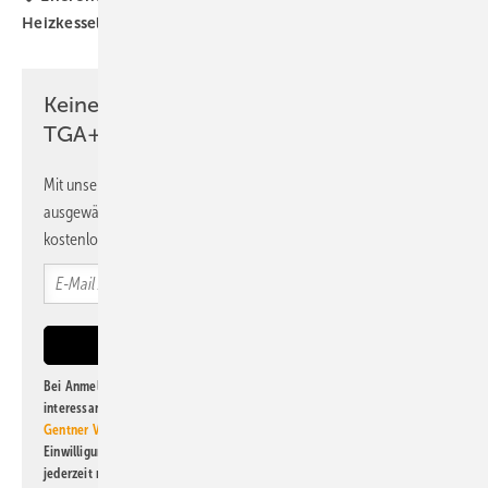
Heizkessel
Pufferspeicher
Keine Zeit? Kein Problem mit dem
TGA+E Newsletter!
Mit unserem Newsletter erhalten Sie regelmäßig von uns
ausgewählte Informationen und Neuigkeiten, gebündelt und
kostenlos direkt ins Postfach.
Bei Anmeldung zu diesem Newsletter bin ich damit einverstanden, über
interessante Verlags- und Online-Angebote
der Marken der Alfons W.
Gentner Verlag GmbH & Co. KG
informiert zu werden. Diese
Einwilligung kann ich jederzeit widerrufen und eine Abmeldung ist
jederzeit möglich. Informationen zum Umgang mit Daten finden Sie