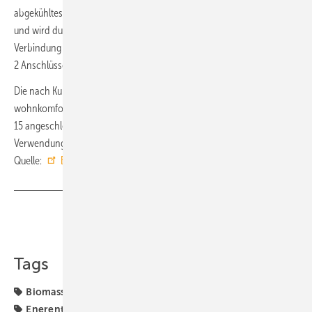
abgekühltes Wasser kehrt als Rücklauf in den Pufferspeicher zurück
und wird durch die Verbrennung der Pellets erneut erwärmt. Für die
Verbindung des Verbrauchers mit der Anlage sind am Anhänger
2 Anschlüsse Storz C für Vor- und Rücklauf vorgesehen.
Die nach Kundenwunsch gebaute mobile Heizzentrale stellt die
wohnkomfortable Wärmeversorgung in einem Gebäudenetz mit
15 angeschlossenen Gebäuden in Großen Linden, ohne die
Verwendung fossiler Brennstoffe, für die nächsten Jahre sicher. ■
Quelle:
Enerent
/ fl
Teilen
Link kopieren
Tags
Biomasse
Biomasse-Heizkessel
Biomasse-Heizung
Enerent
Erneuerbare Energien
Kaskade
Pellet-