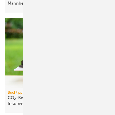
Mann­heim
Buchtipp
CO
-Bepreisung: neues Buch wider­legt 5 zent­rale
2
Irr­tümer