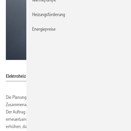
Heizungsförderung
Energiepreise
Enerent
Elektroheizmobil mit 21 kW zur Unterstützung der Pelletheizung.
Die Planungsabteilung in Gottmadingen entwickelt in enger
Zusammenarbeit mit dem Kunden bedarfsgerechte Energiekonzepte.
Der Auftrag der Stadtwerke Gießen zielte darauf ab, den Anteil
erneuerbarer Energien in den regionalen Wärmenetzen auf 65 % zu
erhöhen, damit ein Neubau angeschlossen werden kann, der von der