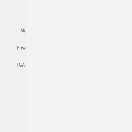
Team
Mediaservice
Mitgliedschaften und Engagement
Newsletter
Privacy Manager
RSS-Feed
TGA+E abonnieren
TGA+E-WissensCheck
Veranstaltungen / Webinare
© 2026 TGA+E Fachplaner