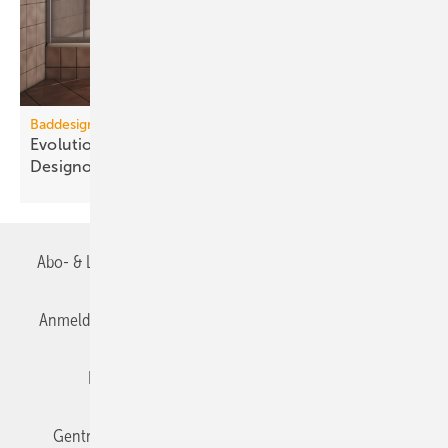
Baddesign
Evolution des Ba­de­zim­mers: Vom Zweck­raum zum
De­sign­ob­jekt
Abo- & Leserservice
AGB
Alle Inhalte chronologisch
Anmelden
Anmeldung & Registrierung
Datenschutz
Editor's choice
E-Paper
Fachbeiträge
Gentner Verlag
Impressum
Karriere bei Gentner