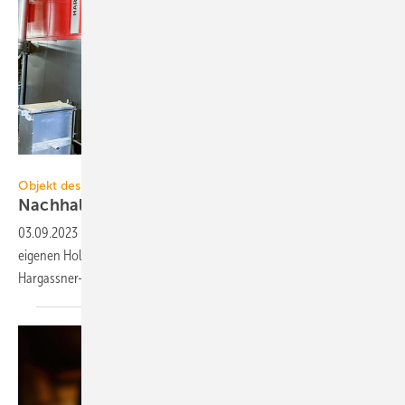
Hargassner
Objekt des Monats 2023-09
Nachhaltige Wärme aus
Holzabfällen
03.09.2023
-
Der Holzbau-Spezialist Züblin Timber schreddert die
eigenen Holzabfälle und gewinnt kostengünstig Wärme mit zwei
Hargassner-Heizkesseln vom Typ
Magno-SR.