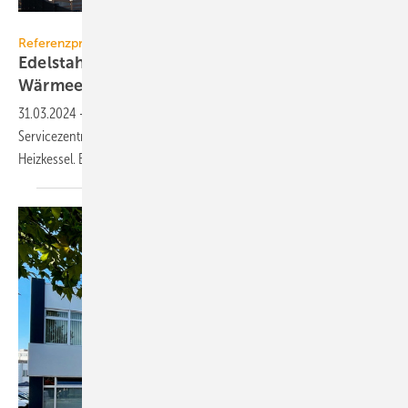
Raab-Gruppe
Referenzprojekt Raab-Gruppe
Edelstahl-Abgas­anlage für nach­hal­ti­ge
Wärme­er­zeugung
31.03.2024
-
Das energetische Konzept des Logistik- und
Servicezentrums der uvex group beinhaltet auch zwei Hackgut-
Heizkessel. Ein Detailblick auf die
Abgastechnik.