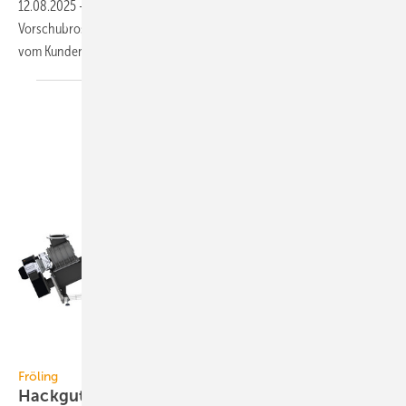
12.08.2025
-
Hargassner hat für die Biomasse-Heiz­kessel Magnos mit
Vorschub­rost (VR) von 399 bis 600 kW die Montage- und Test­phase
vom Kunden ins Werk
verlagert.
Fröling
Fröling
Hackgut-Heizkessel bis 550
kW