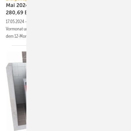
Mai 2024: Holzpellet­preis sinkt weiter auf
280,69
Euro/t
17.05.2024
-
Der Preis für Holz­pellets ist im Mai 2024 gegen­über dem
Vor­monat um 2,8 % auf 280,69 Euro/t ge­sun­ken und liegt 19,3 % unter
dem 12-Monats­durch­schnitt von
347,83 Euro/t.