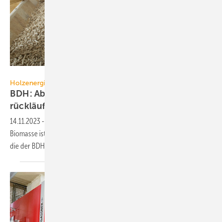
moritz - stock.adobe.com
Holzenergie
BDH: Absatz von Biomasse-Heizungen stark
rückläufig
14.11.2023
-
Die Marktentwicklung von Heizungen auf Basis von
Biomasse ist stark rückläufig. Das geht aus der Herbststatistik hervor,
die der BDH am 09. November 2023 vorgelegt
hat.