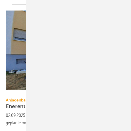
Enerent
Anlagenbau
Enerent baut Heiz­zen­tra­le nach
Maß
02.09.2025
-
Enerent baut am Standort Gottmadingen eine individuell
geplante mobile Biomasse-Heizzentrale für die Stadtwerke
Gießen.