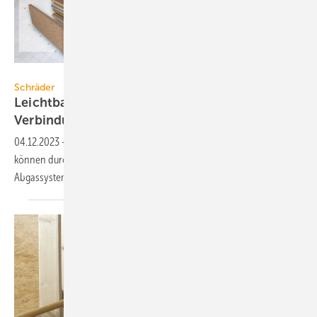
Schräder
Schräder
Leichtbau-Abgassystem für
Verbindungsleitungen in
F120
04.12.2023
-
Future-Therm-Verbindungsleitungen von Schräder
können durch mehrere Brandabschnitte geführt werden. Für das
Abgassystem ist ein F120-Nachweis
möglich.