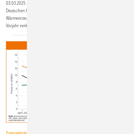
03.03.2025
-
2024 sind laut der Statistik des Bundesverbands der
Deutschen Heizungsindustrie (BDH) bundesweit rund 712 500
Wärmeerzeuger und damit 46 % bzw. 595 500 weniger Geräte als im
Vorjahr verkauft worden. Bei allen Typen gab es
Verluste.
Deutsches Pelletinstitut
Energieträger