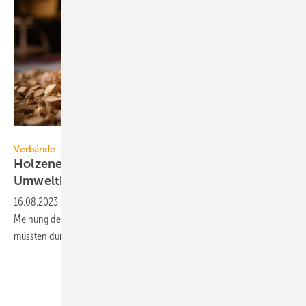
radekcho - stock.adobe.com
Verbände
Holzenergie darf kein Kampagnen-Thema des
Umweltbundesamtes
werden
16.08.2023
-
Sechs Verbände der Branche widersprechen der
Meinung des UBA, allgemein positive Ansichten zu Holzenergie
müssten durch Aufklärung korrigiert
werden.