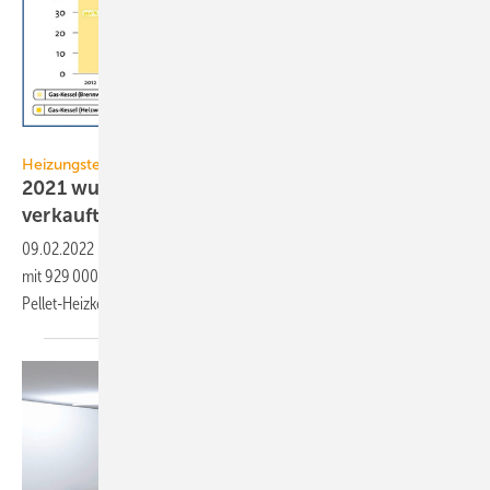
BDH
Heizungstechnik
2021 wurden 10 % mehr Wärmerzeuger
verkauft
09.02.2022
-
2021 ist in Deutschland der Absatz an Wärmeerzeugern
mit 929 000 Geräten um 10 % gestiegen. Das größte Plus gab es bei
Pellet-Heizkesseln mit
51 %.