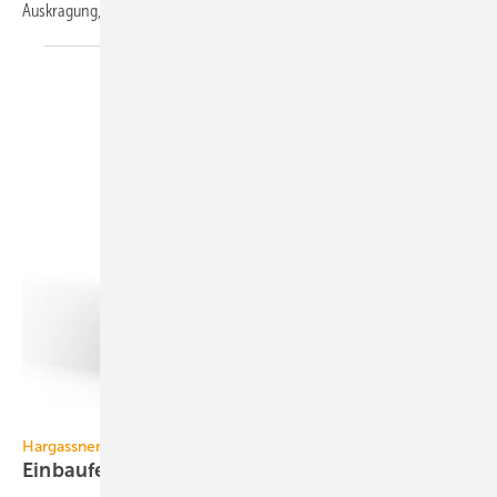
Auskragung, Energiezähler mit
LoRaWAN.
Hargassner
Hargassner
Einbaufertiger Biomasse-Heizkessel bis 600
kW