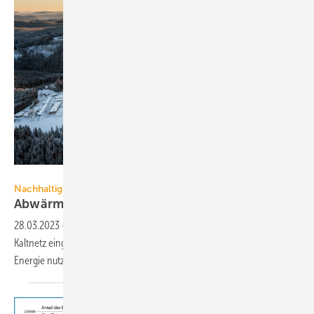
Zweckverband Thüringer Wintersportzentrum
Nachhaltigkeit
Abwärme im Wintersport
nutzen
28.03.2023
-
In Oberhof im Thüringer Wald wird Abwärme in ein
Kaltnetz eingespeist und dort gespeichert. Wie die so gewonnene
Energie nutzbar gemacht
wird.