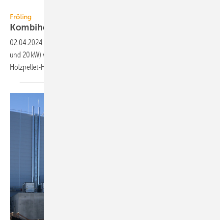
Fröling
Fröling
Kombiheizkessel für Scheit­holz und
Holzpellets
02.04.2024
-
SP-Dual (22, 28, 34 und 40 kW) und SP Dual compact (15
und 20 kW) von Fröling kom­bi­nie­ren die Vor­teile von Scheit­holz- und
Holz­pellet-Heiz­kesseln.