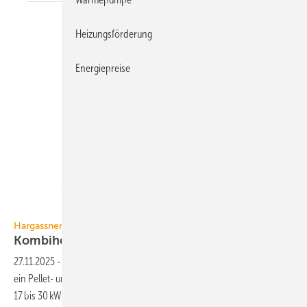
Heizungsförderung
Energiepreise
Hargassner
Hargassner
Kombiheizkessel für Pellets und
Stückholz
27.11.2025
-
Der Kombiheizkessel Smart-DUO von Hargassner vereint
ein Pellet- und ein Stückholzmodul und ist mit Heizleistungen von
17 bis 30 kW
erhältlich.