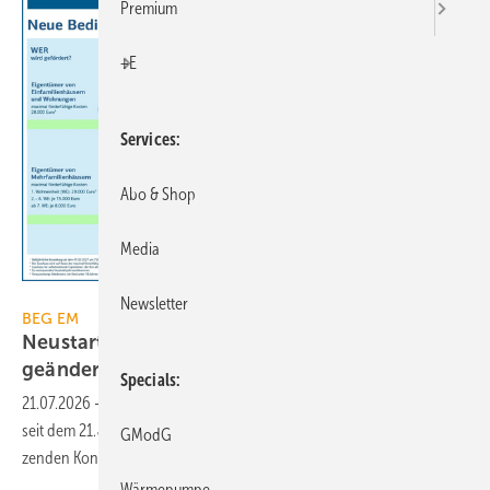
Premium
+E
Services
Abo & Shop
Media
KfW
Newsletter
BEG EM
Neustart der Heizungsförderung mit
geänderten
Konditionen
Specials
21.07.2026
-
Die Heizungs­förderung als BEG-Einzel­maßnahme kann
seit dem 21. Juli 2026 mit ge­än­der­ten und künf­tig schnel­ler ab­schmel­
GModG
zen­den Kon­di­tio­nen be­an­tragt
wer­den.
Wärmepumpe