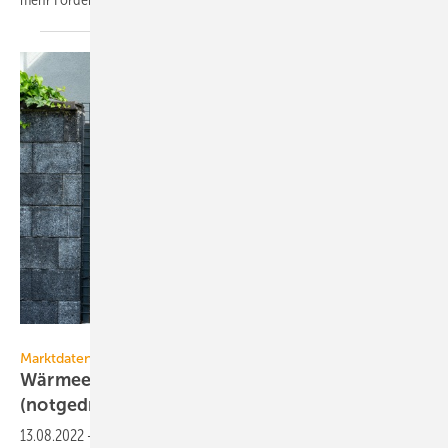
Sevda Ercan – stock.adobe.com
Marktdaten
Wärmeerzeugerabsatz ändert sich
(notgedrungen) nur
langsam
13.08.2022
-
Die Heizungsindustrie meldet ein solides erstes Halbjahr