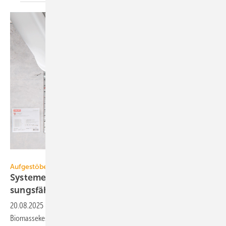
Hilti Deutschland AG
Aufgestöbert
Systeme für die TGA+E: funk­ver­netzt, an­pas­
sungs­fä­hig,
aus­kra­gend
20.08.2025
-
Hocheffiziente Wärmepumpenzentrale, einbaufertiger
Biomassekessel, flexibler Brandschutzstein, Abgassystem mit großer