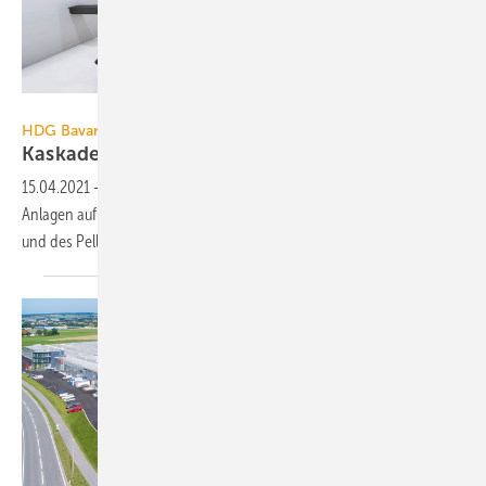
HDG Bavaria
HDG Bavaria
Kaskadenlösungen bis 190
kW
15.04.2021
-
HDG bietet mit mehreren Vorteilen Doppelheizkessel-
Anlagen auf Basis des Hackgut-Heizkessels HDG Compact 30-95(E)
und des Pellet-Heizkessels HDG K35-60
an.