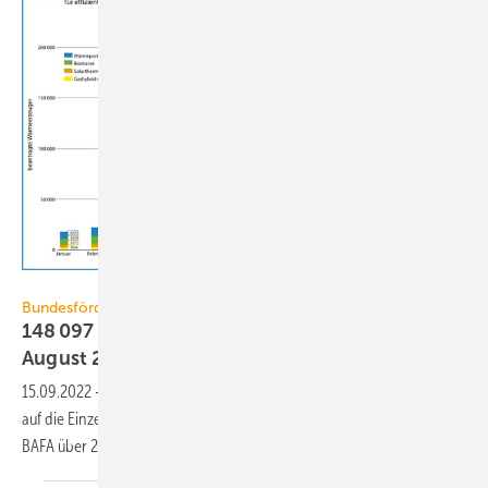
JV / Quelle: BAFA
Bundesförderung für effiziente Gebäude
148 097 Förderanträge für Wärmepumpen im
August
2022
15.09.2022
-
In der Galgenfrist der BEG-Novelle gab es einen Ansturm
auf die Einzelmaßnahme Wärmeerzeuger. Im August gingen dafür beim
BAFA über 260 000 Anträge
ein.