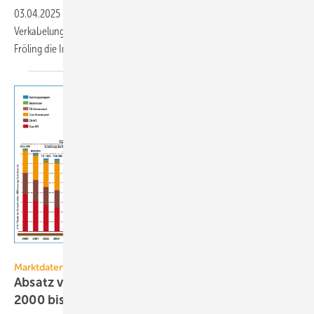
03.04.2025
-
Eine werk­seitige Vor­mon­tage inklu­sive der elek­tri­schen
Ver­ka­be­lung verein­facht beim Hackgut-Heiz­kessel TMe 550 von
Fröling die
Installa­tion.
JV / Quelle der Verkaufszahlen: BDH
Marktdaten
Absatz von Wärmeerzeugern in Deutschland
2000 bis
2024