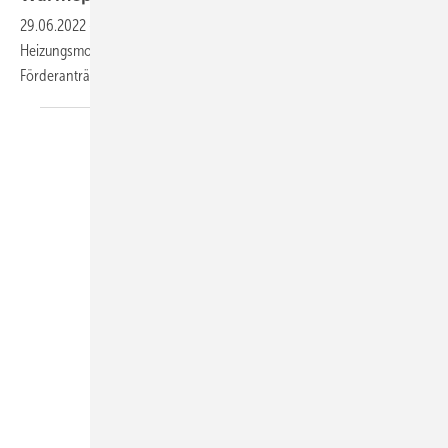
29.06.2022
-
Das Interesse an Wärmepumpen für die
Heizungsmodernisierung boomt: 2022 wurden bis Mai 282 % mehr
Förderanträge als im Vorjahreszeitraum
gestellt.