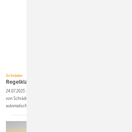
Schräder
Schräder
Regelklappe für
Holz-Feuerungen
24.07.2023
-
Die automatisch gesteuerte Regelklappe Future-OptiPa
von Schräder hält den Förderdruck von Biomassefeuerungen
automatisch auf stabilem
Niveau.