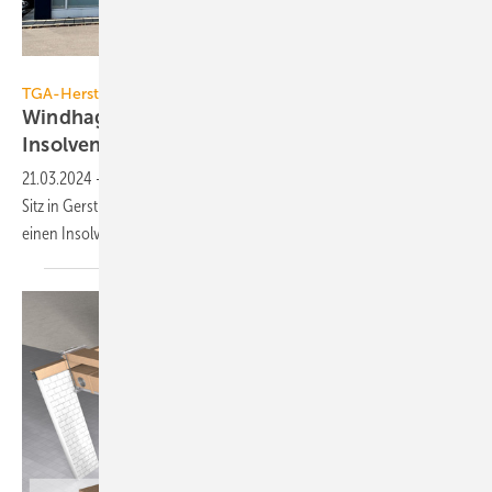
Windhager Zentralheizung, Gersthofen
TGA-Hersteller
Windhager Zentralheizung GmbH hat
Insolvenzantrag
gestellt
21.03.2024
-
Die Windhager Zentralheizung GmbH (92 Mit­ar­bei­ter) mit
Sitz in Gerst­ho­fen und Stand­or­ten in Bissendorf und Wiedemar hat
einen In­sol­venz­an­trag
ge­stellt.