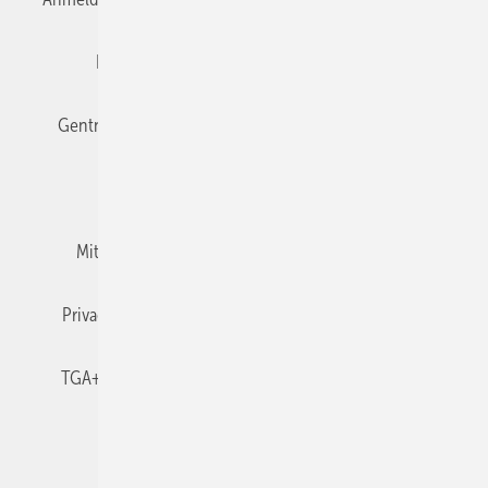
Editor's choice
E-Paper
Fachbeiträge
Gentner Verlag
Impressum
Karriere bei Gentner
Team
Mediaservice
Mitgliedschaften und Engagement
Newsletter
Privacy Manager
RSS-Feed
TGA+E abonnieren
TGA+E-WissensCheck
Veranstaltungen / Webinare
© 2026 TGA+E Fachplaner