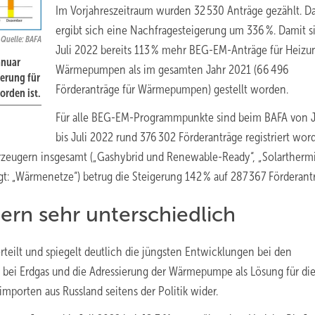
Im Vorjahreszeitraum wurden 32 530 Anträge gezählt. D
ergibt sich eine Nachfragesteigerung um 336 %. Damit si
/ Quelle: BAFA
Juli 2022 bereits 113 % mehr BEG-EM-Anträge für Heizu
anuar
Wärmepumpen als im gesamten Jahr 2021 (66 496
erung für
Förderanträge für Wärmepumpen) gestellt worden.
rden ist.
Für alle BEG-EM-Programmpunkte sind beim BAFA von 
bis Juli 2022 rund 376 302 Förderanträge registriert wor
erzeugern insgesamt („Gashybrid und Renewable-Ready“, „Solarthermi
: „Wärmenetze“) betrug die Steigerung 142 % auf 287 367 Förderant
rn sehr unterschiedlich
teilt und spiegelt deutlich die jüngsten Entwicklungen bei den
 bei Erdgas und die Adressierung der Wärmepumpe als Lösung für di
porten aus Russland seitens der Politik wider.