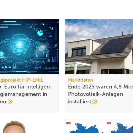
gsprojekt HIP-EMIL
Marktdaten
. Euro für intel­li­gen­
Ende 2025 waren 4,8 Mio
­gie­ma­nage­ment in
Photovoltaik-Anlagen
den
installiert