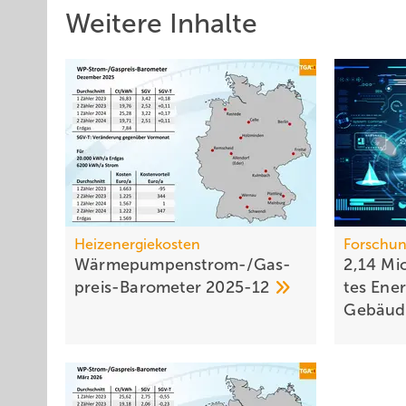
Weitere Inhalte
Heizenergiekosten
Forschun
Wärmepumpen­strom-/Gas­
2,14 Mio
preis-Baro­meter
2025-12
tes Ener
Gebäu