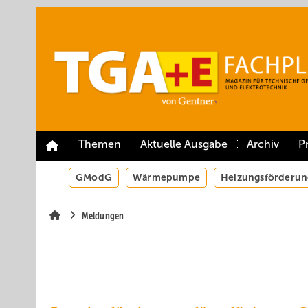
Springe
Springe
Springe
auf
auf
auf
Hauptinhalt
Hauptmenü
SiteSearch
Themen
Aktuelle Ausgabe
Archiv
P
GModG
Wärmepumpe
Heizungsförderun
Meldungen