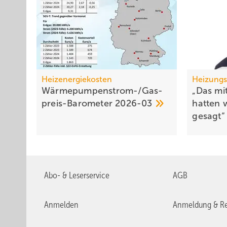
Heizenergiekosten
Heizung
Wärmepumpen­strom-/Gas­
„Das m
preis-Baro­meter
2026-03
hatten 
gesagt
Abo- & Leserservice
AGB
Anmelden
Anmeldung & Re