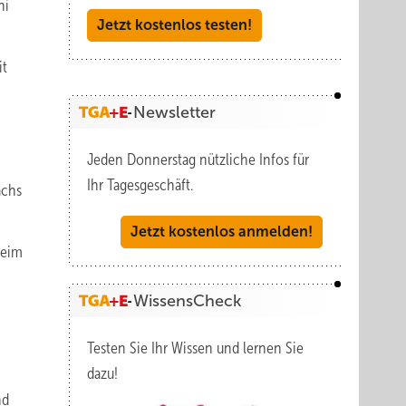
ni
Jetzt kostenlos testen!
it
Newsletter
Jeden Donnerstag nützliche Infos für
Ihr Tagesgeschäft.
achs
Jetzt kostenlos anmelden!
beim
WissensCheck
Testen Sie Ihr Wissen und lernen Sie
dazu!
nd