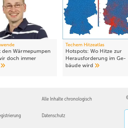
swende
Techem Hitzeatlas
it den Wärme­pumpen
Hotspots: Wo Hitze zur
wir doch immer
Heraus­for­de­rung im Ge­
“
bäude
wird
Alle Inhalte chronologisch
gistrierung
Datenschutz