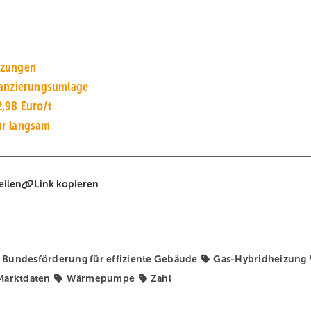
izungen
lanzierungsumlage
2,98 Euro/t
ur langsam
eilen
Link kopieren
Bundesförderung für effiziente Gebäude
Gas-Hybridheizung
arktdaten
Wärmepumpe
Zahl