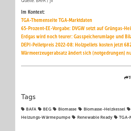
Quelle: BAFA / jv
Im Kontext:
TGA-Themenseite TGA-Marktdaten
65-Prozent-EE-Vorgabe: DVGW setzt auf Grüngas-He
Erdgas wird noch teurer: Gasspeicherumlage und Bi
DEPI-Pelletpreis 2022-08: Holzpellets kosten jetzt 68
Wärmeerzeugerabsatz ändert sich (notgedrungen) n
T
Tags
BAFA
BEG
Biomasse
Biomasse-Heizkessel
Heizungs-Wärmepumpe
Renewable Ready
TGA-M