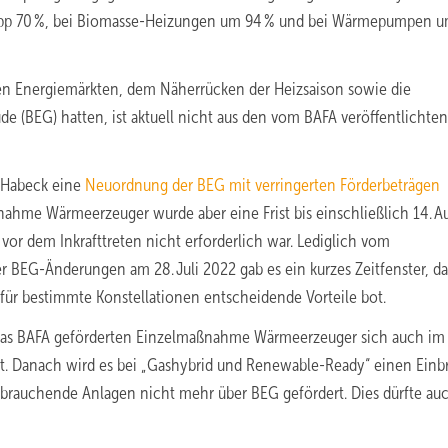
app 70 %, bei Biomasse-Heizungen um 94 % und bei Wärmepumpen u
en Energiemärkten, dem Näherrücken der Heizsaison sowie die
e (BEG) hatten, ist aktuell nicht aus den vom BAFA veröffentlichten
t Habeck eine
Neuordnung der BEG mit verringerten Förderbeträgen
ßnahme Wärmeerzeuger wurde aber eine Frist bis einschließlich 14. A
vor dem Inkrafttreten nicht erforderlich war. Lediglich vom
 BEG-Änderungen am 28. Juli 2022 gab es ein kurzes Zeitfenster, da
, für bestimmte Konstellationen entscheidende Vorteile bot.
ber das BAFA geförderten Einzelmaßnahme Wärmeerzeuger sich auch im
net. Danach wird es bei „Gashybrid und Renewable-Ready“ einen Einb
rbrauchende Anlagen nicht mehr über BEG gefördert. Dies dürfte auc