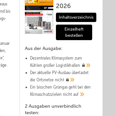
araus
2026
nd bis
Inhaltsverzeichnis
ngs-
Einzelheft
bestellen
Januar
Aus der Ausgabe:
den,
e“,
Dezentrales Klimasystem zum
räge.
Kühlen großer
Logistik­hallen
Der aktuelle PV-Ausbau über­lastet
die Orts­netze
nicht
Ein bisschen Grüngas geht bei den
Klima­schutz­zielen nicht
auf
e
2 Ausgaben unverbindlich
testen: