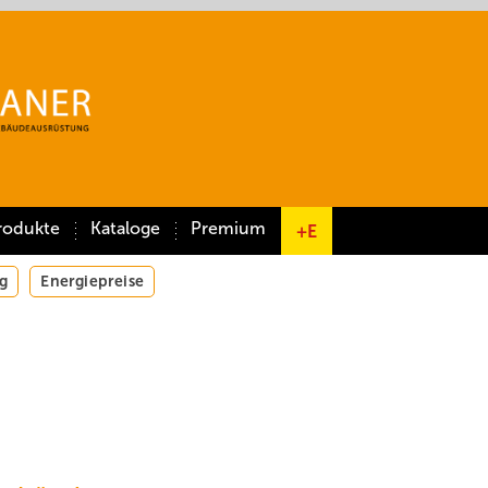
rodukte
Kataloge
Premium
+E
g
Energiepreise