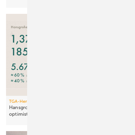
TGA-Hersteller
Hansgrohe: trotz leichtem Um­satz­rück­gang
opti­mis­tisch