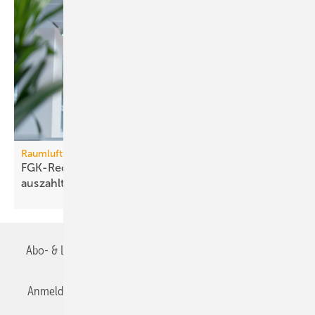
Raumlufttechnik
FGK-Rechner: wann sich Lüf­tungs­tech­nik im Bü­ro
aus­zahlt
Abo- & Leserservice
AGB
Alle Inhalte chronologisch
Anmelden
Anmeldung & Registrierung
Datenschutz