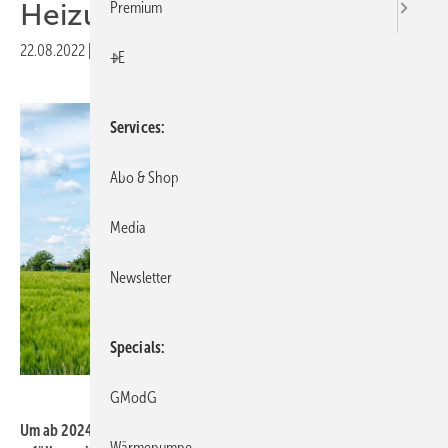
Heizungen
Premium
22.08.2022
|
Druckvorschau
+E
Services
Abo & Shop
Media
Newsletter
Specials
Animaflora PicsStock – stock.adobe.com
GModG
Um ab 2024 mit Gas-Heizungen die 65-Prozent-EE-Vorgabe zu
Wärmepumpe