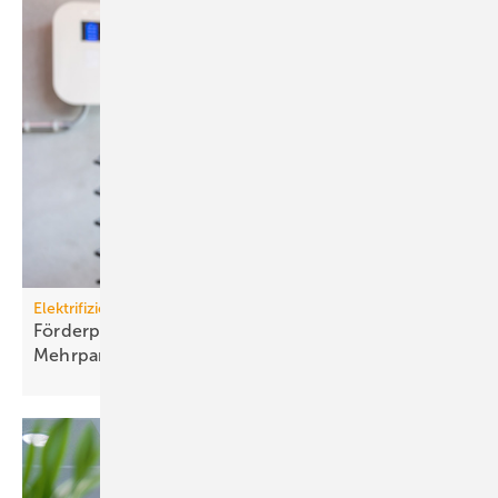
Elektrifizierung
Förderprogramm: Lade­infra­struk­tur an
Mehr­par­tei­en­häu­sern