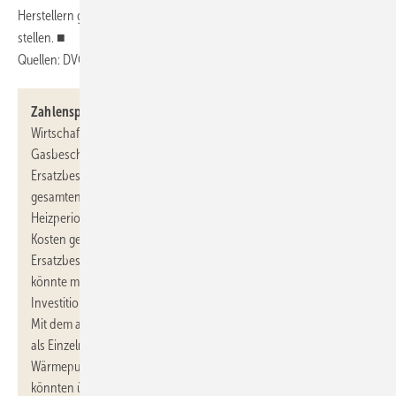
Herstellern geforderte Investitionssicherheit grundsätzlich infrage
stellen. ■
Quellen: DVGW, BMWK, BDH / jv
Zahlenspiel:
Nach Angaben des Bundesministeriums für
Wirtschaft und Klimaschutz haben im Rahmen der
Gasbeschaffungsumlage insgesamt zwölf Gasimporteure ihre
Ersatzbeschaffungskosten angemeldet. Bezogen auf den
gesamten Umlagezeitraum bis Anfang April 2024 (also rund zwei
Heizperioden) haben diese Gasimporteure 34 Mrd. Euro an
Kosten geltend gemacht – 90 % der erwarteten
Ersatzbeschaffungskosten für diese Zeit. Mit diesem Betrag
könnte man die Installation von 2,1 Mio. Wärmepumpen bei
Investitionskosten von 32 000 Euro pro Anlage zu 50 % fördern.
Mit dem aktuell über die Bundesförderung für effiziente Gebäude
als Einzelmaßnahme möglichen Fördersatz für Luft/Wasser-
Wärmepumpen von 35 % inklusive Heizungs-Tausch-Bonus
könnten über 3 Mio. Wärmepumpen gefördert werden.