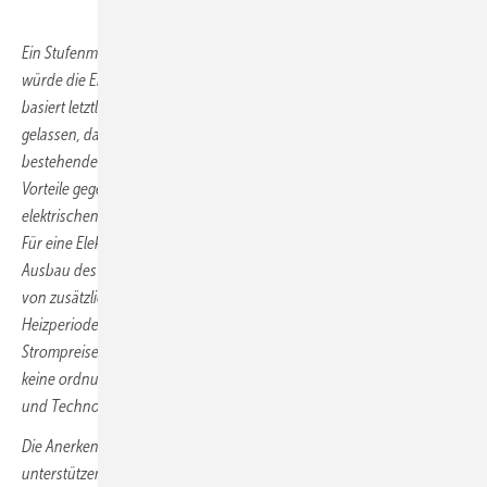
Ein Stufenmodell lehnen wir ab. Es ist in der Praxis nicht umzusetzen,
würde die Endkunden bürokratisch sowie finanziell belasten und
basiert letztlich auf willkürlichen Kriterien. So wird etwa außer Acht
gelassen, dass Gastechnologien und die Versorgung über die
bestehende Gasinfrastruktur auch langfristig erhebliche systemische
Vorteile gegenüber den als Vorrangoptionen aufgeführten
elektrischen Wärmepumpen und Stromdirektheizungen aufweisen:
Für eine Elektrifizierung des Wärmesektors wäre ein kostspieliger
Ausbau des Stromnetzes ebenso erforderlich wie die Bereitstellung
von zusätzlicher gesicherter Kraftwerksleistung während der
Heizperiode – mit der Folge eines massiven Anstiegs des
Strompreises. Klar ist: Zur Erreichung der Klimaneutralität darf es
keine ordnungsrechtliche Diskriminierung einzelner Energieträger
und Technologien geben.
Die Anerkennung von klimaneutral betriebenen Gasheizungen
unterstützen wir ausdrücklich. Die benötigten Mengen dieser Gase