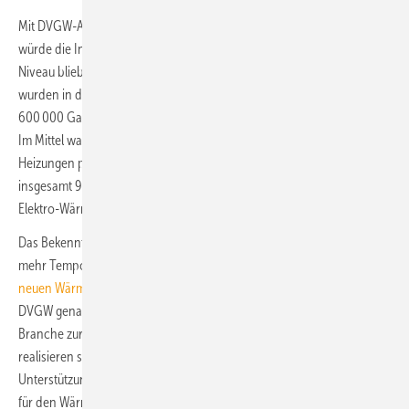
Mit DVGW-Angabe „600 000 verbauten Gas-Heizungen pro Jahr“
würde die Installation von neuen Gas-Heizungen auf dem aktuellen
Niveau blieben. Nur in den Jahren 2020 (623 000) und 2021 (653 000)
wurden in den letzten 20 Jahren laut der BDH-Absatzstatistik mehr als
600 000 Gas-Heizungen neu installiert bzw. in den Verkehr gebracht.
Im Mittel waren es in den letzten 20 Jahren rund 516 000 Gas-
Heizungen pro Jahr. Den höchsten Gesamtabsatz gab es 2021 mit
insgesamt 929 000 Wärmeerzeugern (Gas-Heizkessel, Öl-Heizkessel,
Elektro-Wärmepumpen, zentralen Biomasse-Heizkessel).
Das Bekenntnis von Politik, Verbänden und die TGA/SHK-Branche zu
mehr Tempo beim Wärmepumpen-Rollout und mehr als
500 000
neuen Wärmepumpen pro Jahr ab 2024
dürfte parallel zu der vom
DVGW genannten Zahl neuer Heizungen mit den aktuell in der
Branche zur Verfügung stehenden Kapazitäten schwerlich zu
realisieren sein. Auch würde die vom DVGW geforderte politische
Unterstützung und Weichenstellung für Biomethan und Wasserstoff
für den Wärmemarkt (Raumheizung) die von den Wärmepumpen-