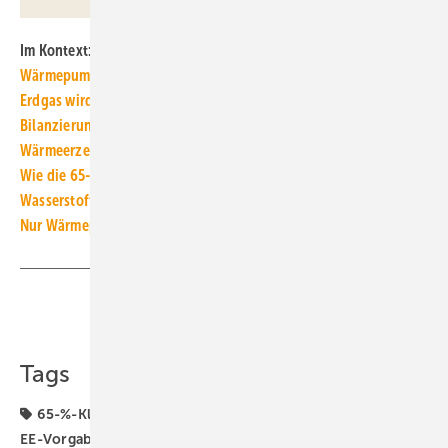
Im Kontext:
Wärmepumpen dominieren künftigen Wohnungsneubau
Erdgas wird noch teurer: Gasspeicherumlage und
Bilanzierungsumlage
Wärmeerzeugerabsatz ändert sich (notgedrungen) nur langsam
Wie die 65-Prozent-EE-Vorgabe wirklich 65 % EE erreicht
Wasserstoff-Heizung: Vielleicht ab 2030, vorher Wärmepumpen
Nur Wärmepumpen oder auch Wasserstoff-Heizungen?
Teilen
Link kopieren
Tags
65-%-Klausel für erneuerbare Energien
65-Prozent-
EE-Vorgabe
Biomethan
DVGW
Erdgas
Gas-