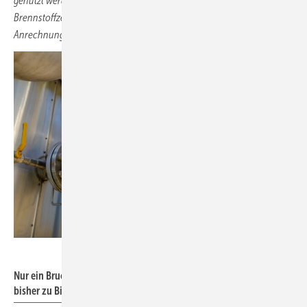
genutzt werden dürfen. Hierzu zählen auch KWK-Anlagen,
Brennstoffzellen und Gas-Wärmepumpen sowie die anteilige
Anrechnung verschiedener Technologieoptionen.
Guntar Feldmann – stock.adobe.com
Nur ein Bruchteil des in Deutschland erzeugten Biogases wird
bisher zu Biomethan aufbereitet und ins Erdgasnetz eingespeist.