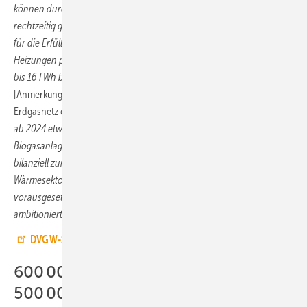
können durch die richtigen politischen Rahmenbedingungen
rechtzeitig gehoben werden. Nach Berechnungen des DVGW würde
für die Erfüllung des 65-%-Anteils für 600 000 verbaute Gas-
Heizungen pro Jahr ein jährlicher zusätzlicher Grüngas-Bedarf von 8
bis 16 TWh bei einem durchschnittlichen Heizwärmebedarf bestehen
[Anmerkung: Aktuell werden rund 11 TWh/a Biomethan in das
Erdgasnetz eingespeist].
Diese Menge wäre in Form von Biomethan
ab 2024 etwa durch eine sukzessive Umrüstung des
Biogasanlagenbestands zu heben und könnte dem Endkunden
bilanziell zur Verfügung gestellt werden. Spätestens ab 2030 kann der
Wärmesektor auch mit klimaneutralem Wasserstoff versorgt werden –
vorausgesetzt die Politik stellt schon heute die Weichen für einen
ambitionierten Hochlauf.“
DVGW-Stellungnahme zur 65-Prozent-EE-Konsultation
600 000 Gas-Heizungen und
500 000 Wärmepumpen pro Jahr?