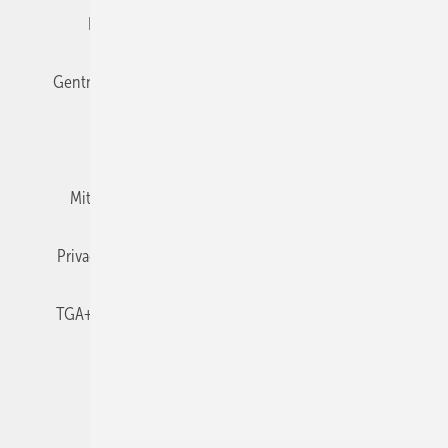
Editor's choice
E-Paper
Fachbeiträge
Gentner Verlag
Impressum
Karriere bei Gentner
Team
Mediaservice
Mitgliedschaften und Engagement
Newsletter
Privacy Manager
RSS-Feed
TGA+E abonnieren
TGA+E-WissensCheck
Veranstaltungen / Webinare
© 2026 TGA+E Fachplaner