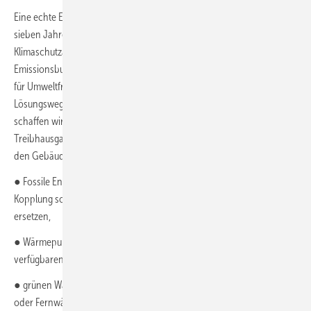
Eine echte Energiewende – das ist die tragende Säule des schon vor
sieben Jahren in Paris international vereinbarten
Klimaschutzabkommens. Die Empfehlung „Einhalten eines
Emissionsbudgets“ nach den Vorschlägen des Sachverständigenrats
für Umweltfragen (SRU, 2020,
2021 aktualisiert
) ist damit als einziger
Lösungsweg vorgegeben und wird allgemein akzeptiert, doch wie
schaffen wir es in Deutschland und auch weltweit, die
Treibhausgasemissionen so schnell wie möglich weiter zu senken? Für
den Gebäudesektor gelingt dies mit folgenden Maßnahmen:
● Fossile Energieträger für die Hausheizung, die Kraft-Wärme-
Kopplung sowie Nah- und Fernwärmenetze schnellstmöglich
ersetzen,
● Wärmepumpen in Gebäuden sowie Photovoltaik-Anlagen auf allen
verfügbaren Dächern installieren,
● grünen Wasserstoff weiter fördern, ihn aber nicht in Gas-Heizungen
oder Fernwärmesystemen zu verheizen und