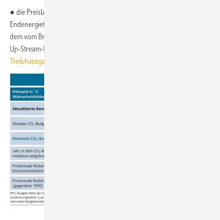
● die Preisbildung fossiler Brennstoffe und Strom als
Endenergieträger auf Basis gemeinsamer Emissionszertifikate nach
dem vom Brennstoffemissionshandelsgesetz (BEHG) vorgesehenen
Up-Stream-Prinzip „gemeinsam“ für alle Sektoren anpassen, siehe:
Ein
Treibhausgas-Budget muss die Agenda sein
.
SRU 2022; Datenquellen: IPCC 2021