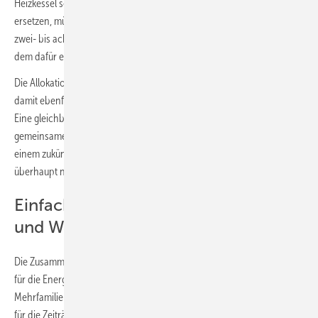
Heizkessel sowie Blockheizkraftwerken inklusive Brennstoffzellen zu
ersetzen, müssten gegenüber dezentralen Wärmepumpenlösungen
zwei- bis achtmal so viele Photovoltaik- und Windkraft-Anlagen mit
dem dafür erforderlichen Flächenbedarf gebaut werden.
Die Allokation und CO
-Bewertung von Nah- und Fernwärme gehört
2
damit ebenfalls auf den Prüfstand des neu zu novellierenden GEG.
Eine gleichberechtigte energetische Allokation und damit eine
gemeinsame Bewertung von Strom und Wärme im Gebäude sollte in
einem zukünftigen GEG gefordert werden, wenn dieses dann
überhaupt noch notwendig ist.
Einfach Lösungen für die Energie-
und Wärmewende
Die Zusammenhänge werden mit der entwickelten Excel-Rechenhilfe
für die Energie- und Emissions-Bilanzierung von Ein- und
Mehrfamilienhäusern abgebildet. Das Programm berechnet Szenarien
für die Zeiträume 2020, 2035 und 2050 mit verschiedenen