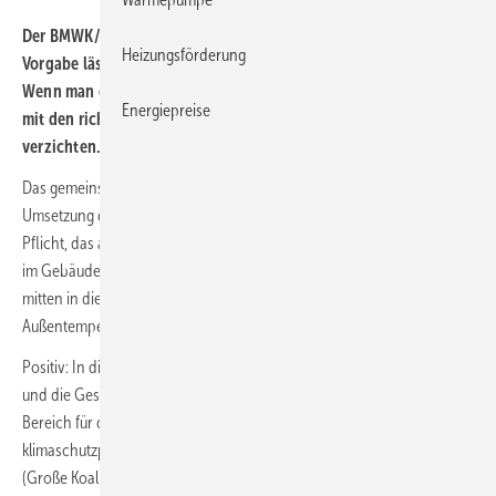
Der BMWK/BMWSB-Vorschlag zur Umsetzung der 65-Prozent-EE-
Heizungsförderung
Vorgabe lässt keine zukunftstaugliche 65-%-Strategie erkennen.
Wenn man die eigentlichen Ziele etwas weiter denkt, kann man
Energiepreise
mit den richtigen Anforderungen und Vorgaben auch darauf
verzichten. Ein Standpunkt von Kati Jagnow
und Dieter Wolff.
Das gemeinsam vom BMWK und vom BMWSB vorgelegt Konzept zur
Umsetzung der 65-Prozent-EE-Vorgabe – also der Umsetzung einer
Pflicht, das ab 2024 alle neu installierten Heizungen in Neubauten und
im Gebäudebestand mit mindestens 65 % zu betreiben sind – kam
mitten in die Sommerpause „hineingeschneit“ – bei
Außentemperaturen in Deutschland zwischen 30 und 40 °C.
Positiv: In die eingeleitet öffentliche Konsultation sind alle Verbände
und die Gesellschaft einbezogen. Zuletzt gab es dies in diesem
Bereich für den 2016 veröffentlichten Klimaschutzplan 2050 mit den
klimaschutzpolitischen Grundsätze und Zielen der Bundesregierung
(Große Koalition, Kabinett Merkel III). Außen- und europapolitisch