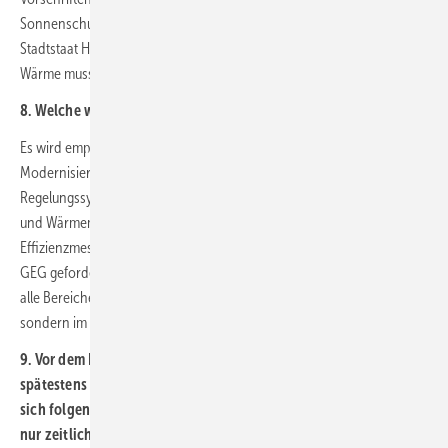
Sonnenschutz,… begrenzt werden (vergleiche Regelungen im
Stadtstaat Hamburg). Dennoch muss gelten: die rückgewonnene
Wärme muss bilanziell positiv gewürdigt werden.
8. Welche weiteren erneuerbaren Erfüllungsoptionen sehen Sie?
Es wird empfohlen, dass der Erfolg von Neubau- und
Modernisierungs-Maßnahmen durch ein in Heiz- und
Regelungssysteme integriertes Betriebs-Monitoring mit Endenergie-
und Wärmemengenzählern und automatisierten jährlichen
Effizienzmessungen zur Gebäude- und Anlagentechnik im zukünftigen
GEG gefordert wird [
Vorschläge für ein GEG 2025
]. Gleiches gilt für
alle Bereiche der Qualitätssicherung, die nicht mehr gefördert,
sondern im GEG gefordert werden sollten.
9. Vor dem Hintergrund, dass alle Heizungen in Deutschland bis
spätestens 2045 klimaneutral Wärme erzeugen müssen, stellt
sich folgende Frage: Sollte der fossile Anteil bei Hybridanlagen
nur zeitlich befristet zugelassen werden?