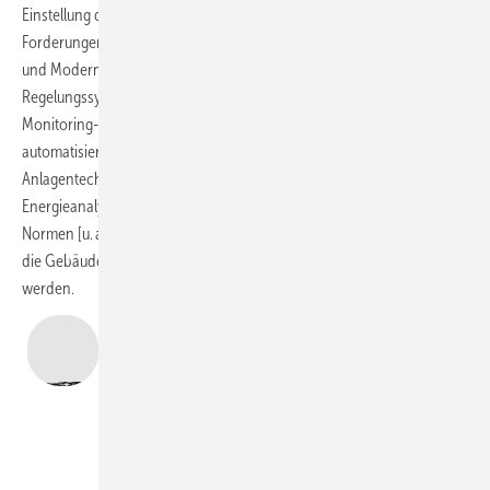
Einstellung der Regler. In Wiederholung der oben bereits formulierten
Forderungen wird empfohlen, dass der Erfolgsnachweis von Neubau-
und Modernisierungsmaßnahmen durch ein in Heiz- und
Regelungssystemen und genauer festzulegendes integriertes Betriebs-
Monitoring-System mit Endenergie- und Wärmemengenzähler und
automatisierten jährlichen Effizienzmessungen zur Gebäude- und
Anlagentechnik im zukünftigen GEG gefordert wird. Hierzu könnte die
Energieanalyse aus dem Verbrauch EAV, die bereits in mehreren
Normen [u. a. DIN V 18599] in Bezug genommen wird, eingesetzt und
die Gebäude- und Anlagenqualität jährlich automatisch überprüft
werden.
Prof. Dr.-Ing. Kati Jagnow
lehrt Anlagentechnik und Energiekonzepte an der
Hochschule Magdeburg-Stendal – Fachbereich
Wasser, Umwelt, Bau und Sicherheit,
www.bauwesen.hs-magdeburg.de
Jagnow