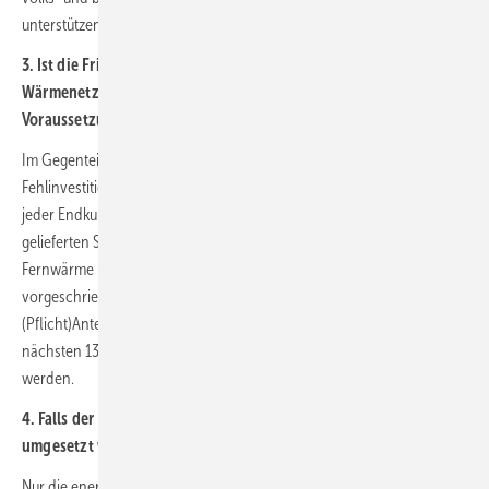
unterstützen würden.
3. Ist die Frist für die Vorlage eines Transformationsplans für die
Wärmenetzbetreiber ausreichend? Wie kann die Einhaltung der
Voraussetzung nachgewiesen werden?
Im Gegenteil, die Fristen müssten verkürzt werden, um
Fehlinvestitionen zu vermeiden. So wie heutige Stromlieferanten auf
jeder Endkundenrechnung den Herkunftsnachweis für ihren
gelieferten Strom transparent darstellen müssen, sollte dies auch für
Fernwärme und Gas so schnell wie möglich eingeführt und gesetzlich
vorgeschrieben werden. Dann könnte das Einhalten eines steigenden
(Pflicht)Anteils von 65 – 95 % erneuerbarer Endenergieträger in den
nächsten 13 bis 18 Jahren jährlich transparent nachgewiesen
werden.
4. Falls der Transformationsplan nicht oder nicht richtig
umgesetzt wird: Wie sollte dann die Anrechnung erfolgen?
Nur die energetische gleichberechtigte Allokation der CO
-