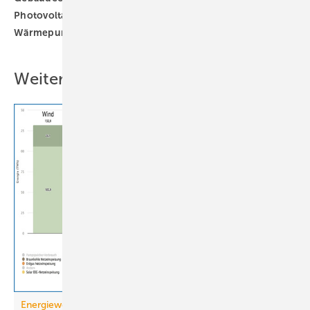
Photovoltaik
Wärme
Wärmeerzeuger
Wärmepumpe
Wärmewende
kalte Nahwärme
Weitere Inhalte
Energiewende