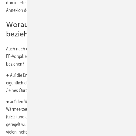
dominierte in dieser Legislatur (2013 bis 2017) u.a. ab 2014 die
Annexion der Krim durch Russland.
Worauf sollen sich die 65 %
beziehen?
Auch nach der Vorlage des Konzepts zur Umsetzung der 65-Prozent-
EE-Vorgabe fragt sich die Fachwelt: Worauf sollen sich die 65 %
beziehen?
● Auf die Endenergie als Input (Gebäudegrenze bzw. künftig
eigentlich die Grundstücksgrenze bzw. die Grenze einer Liegenschaft
/ eines Qurtiers) oder
● auf den Wärmeenergiebedarf als Output einer
Wärmeerzeugungsanlage, so wie es aktuell im Gebäudeenergiegesetz
(GEG) und auch früher im EEWärmeG aus Sicht der Autoren falsch
geregelt wurde und dadurch in Nah- und Fernwärmesystemen zu
vielen ineffektiven solarthermischen Lösungen geführt hat, nur um