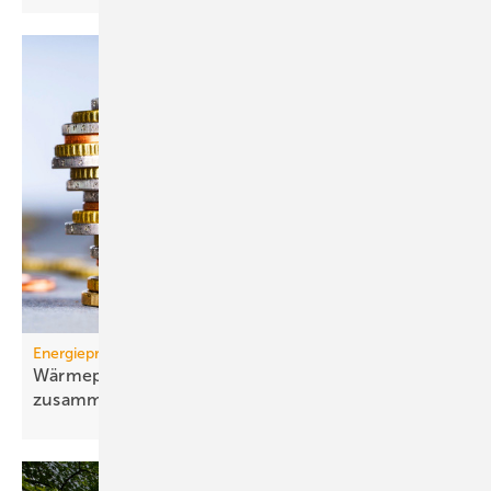
Energiepreise
Wärmepumpen-Strompreis: wie er sich
zusammensetzt