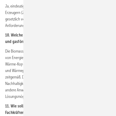
Ja, eindeutig sollten die angedachten Nutzungsdauern von fossilen
Erzeugern (20 Jahre, 15 Jahre) zur Begrenzung hybrider Systeme
gesetzlich vorgeschrieben und eigentlich noch verkürzt und damit die
Anforderung verschärft werden.
10. Welche Nachhaltigkeitskriterien halten Sie für flüssige, feste
und gasförmige Biomasse für erforderlich?
Die Biomassenutzung ist aufgrund des sehr hohen Flächenbedarfs
von Energiepflanzen in Wärme- und Stromanwendungen aus Kraft-
Wärme-Kopplung gegenüber dem Photovoltaik- und Windkraftausbau
und Wärmepumpen mit Umweltenergie als Wärmequellen nicht mehr
zeitgemäß. Deshalb sollten für den Gebäudebereich keine hohen
Nachhaltigkeitsanforderungen formuliert werden, sondern eher für
andere Anwendungen, z. B. im Industriebereich, wo es keine anderen
Lösungsmöglichkeiten gibt.
11. Wie sollte die Umsetzung erfolgen, wenn aufgrund von
Fachkräftemangel und Materialmangel der Einbau einer