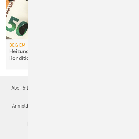
BEG EM
Heizungs­förderung mit de­gres­siven
Kondi­tionen
Abo- & Leserservice
AGB
Alle Inhalte chronologisch
Anmelden
Anmeldung & Registrierung
Datenschutz
Editor's choice
E-Paper
Fachbeiträge