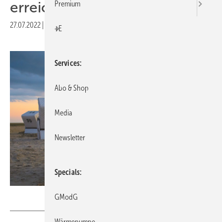
erreicht
Premium
27.07.2022
|
Druckvorschau
+E
Services
Abo & Shop
Media
Newsletter
Specials
pusteflower9024
– stock.adobe.com
GModG
Wärmepumpe