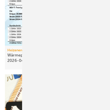
Heizenergiekosten
Wärmepumpen­strom-/Gas­preis-Baro­meter
2026-04