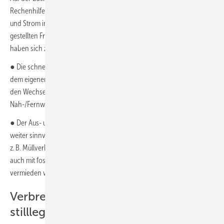
Rechenhilfe entwickelt, die verschiedene Energieträger für Wärme
und Strom in Ein- und Mehrfamilienhäusern bilanziert und die oben
gestellten Fragen mindestens teilweise beantworten kann. Dabei
haben sich zwei entscheidende Resultate herauskristallisiert:
● Die schnellstmögliche Umstellung auf Wärmepumpen mit PV auf
dem eigenen Dach und mittelfristig, wenn örtlich bedingt erforderlich,
den Wechsel von warmer/heißer Nah- und Fernwärme zu kalter
Nah-/Fernwärme mit dezentralen Wärmepumpen.
● Der Aus- und Neubau warmer und heißer Fernwärmenetze ist nicht
weiter sinnvoll. Ausnahme: hochtemperierte Abwärmequellen, wie
z. B. Müllverbrennungsanlagen stehen dauerhaft zur Verfügung. Aber
auch mit fossilen Energieträgern „erzeugter“ Müll muss langfristig
vermieden werden.
Verbrenner schnellstmöglich
stilllegen