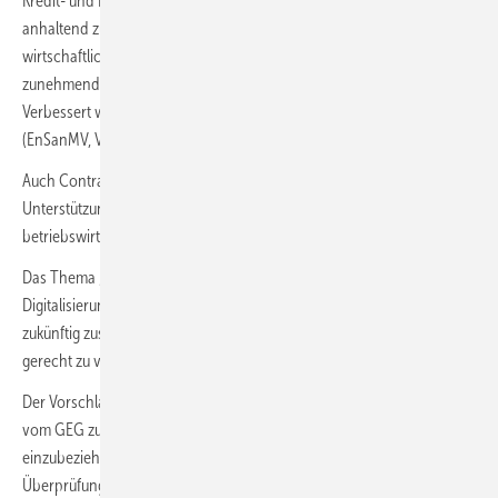
Kredit- und Förderprogramme für Investoren und Eigentümer sind mit
anhaltend zu erwartenden hohen Preisen für fossile Energieträger aus
wirtschaftlichen Gründen immer weniger Notwendig und sollten
zunehmend auch nach sozialen Kriterien ausgereicht werden.
Verbessert werden sollten für Investoren steuerliche Maßnahmen
(EnSanMV, Verkürzung von Abschreibungszeiten etc.).
Auch Contracting-Angebote sollten nicht mit staatlicher
Unterstützung gefördert werden, sondern sich rein nach markt- und
betriebswirtschaftlichen Maßstäben durchsetzen oder eben nicht.
Das Thema „Energieberatung“ und „ Sachkunde“ sowie
Digitalisierungsmöglichkeiten zur effizienten Betriebskontrolle sollte
zukünftig zusammengefasst werden, um auch die Verantwortlichkeiten
gerecht zu verteilen.
Der Vorschlag, das Schornsteinfegerhandwerk in die Überprüfung der
vom GEG zukünftig geforderten Qualitätssicherungsmaßnahmen
einzubeziehen, wird als sinnvoll angesehen. Hierzu gehören die
Überprüfung des Hydraulischen Abgleichs und der optimierten