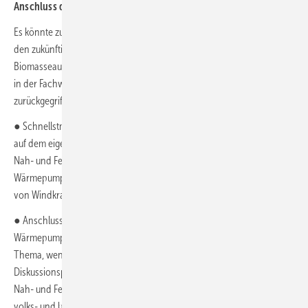
Anschluss daran möglich ist?
Es könnte zur Begrenzung und Minimierung des Flächenbedarfs für
den zukünftigen Photovoltaik-, Windkraft-, Geothermie- und
Biomasseausbau für die verschiedenen Erzeugertechnologien auf die
in der Fachwelt noch nicht ausreichend diskutierte Erkenntnis
zurückgegriffen werden:
● Schnellstmögliche Umstellung auf Wärmepumpen mit Photovoltaik
auf dem eigenen Dach und mittelfristig Wechsel von warmer/heißer
Nah- und Fernwärme zu kalter Nah-/Fernwärme mit dezentralen
Wärmepumpen ergibt den geringsten Flächenbedarf für den Ausbau
von Windkraft, PV, Geothermie und Biomasse.
● Anschlusszwang und eine Konkurrenz zwischen Fernwärme und
Wärmepumpen wären dann nicht mehr das ausschlaggebende
Thema, wenn diese physikalischen Zusammenhänge im
Diskussionsprozess verstanden und dann keine für den Ausbau von
Nah- und Fernwärmenetzen geplanten staatlichen Förderungen
volks- und betriebswirtschaftliche Fehlentwicklungen weiter