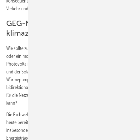
konsequenten Neuaufschlag zu machen? Also z. B. Energiewirtschaft,
Verkehr und Gebäude „gemeinsam“ zusammen?
GEG-Nachweis in Gebäuden, die
klimazielkompatibel sind
Wie sollte zukünftig ein GEG-Nachweis aussehen, wenn ein Neubau
oder ein modernisiertes Bestandsgebäude umfassend mit
Photovoltaik – mit oder ohne eigenen Batteriespeicher – kombiniert
und der Solarstrom auch überwiegend selbst genutzt wird, eine
Wärmepumpe eingesetzt wird und der Batteriespeicher eines E-Autos
bidirektional sowohl für Haushalts- und Wärmepumpenstrom als auch
für die Netzstabilisierung durch den Energieversorger genutzt werden
kann?
Die Fachwelt sagt, das sind die zukünftig sinnvollen Lösungen, die
heute bereits marktverfügbar und auch wirtschaftlich sind,
insbesondere bei kontinuierlich steigenden Preisen fossiler
Energieträger, was u. a. die nationale CO
-Bepreisung leisten soll(te).
2