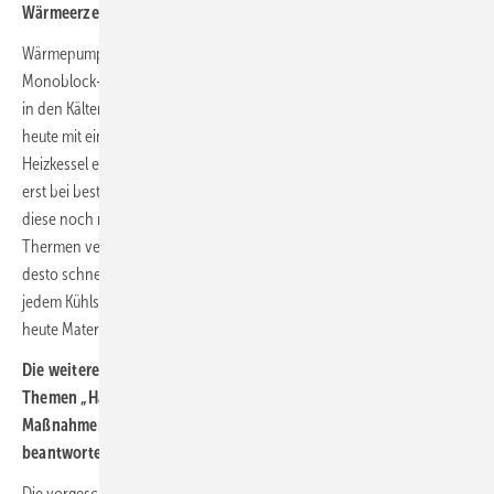
Wärmeerzeugungsanlage auf der ersten Stufe nicht möglich ist?
Wärmepumpen werden bereits heute und mit hohen Marktanteilen in
Monoblock-Bauweise angeboten. Dadurch können sie ohne Eingriff
in den Kältemittelkreislauf von Fachkräften des Heizungsbaus bereits
heute mit einem ähnlichen Aufwand wie bei herkömmlichen
Heizkessel erforderlich installiert werden. Materialmangel ergibt sich
erst bei bestimmten wärmepumpenspezifischen Komponenten, wenn
diese noch nicht in gleichem Maße wie Komponenten heutiger
Thermen verfügbar sind. Je schneller der Markthochlauf gelingt,
desto schneller wird sich auch der Markt wandeln. Denn: auch in
jedem Kühlschrank steckt eine kleine Wärmepumpe und hier ist bis
heute Materiamangel nicht bekannt.
Die weiteren Fragen des BMWK/BMWBS-Konzepts zu den
Themen „Härtefälle und Sonderfälle“ und „Begleitende
Maßnahmen“ werden im Folgenden zusammengefasst
beantwortet:
Die vorgeschlagenen Fristen erscheinen teilweise zu lang gesetzt. Die