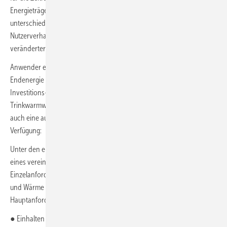
Energieträgern für Wärme und Strom in Wohngebäuden
unterschiedlicher Effizienzstandards, bei typischem oder sparsamem
Nutzerverhalten für Trinkwarmwasser und bei heute typischer und
veränderter Energiepreisbildung.
Anwender erhalten mit dem Programm Angaben zur Nutzenergie, zur
Endenergie und zu den Emissionen (CO
-Äquivalent) sowie zu
2
Investitions- und Betriebskosten jeweils für Heizung,
Trinkwarmwasser und Haushaltsstrom. Neben der Rechenhilfe steht
auch eine ausführliche Programmbeschreibung kostenlos zur
Verfügung:
Standardbilanz für Wohngebäude
Unter den eben genannten Voraussetzungen und mit der Annahme
eines vereinfachten GEG-Nachweises in Form von
Einzelanforderungen und einer vereinfachten Gesamtbilanz für Strom
und Wärme von Gebäuden müssten nur noch zwei
Hauptanforderungen gestellt werden:
2
● Einhalten eines CO
-Budgets in kg
/m
∙ a) bezogen auf die
2
CO2