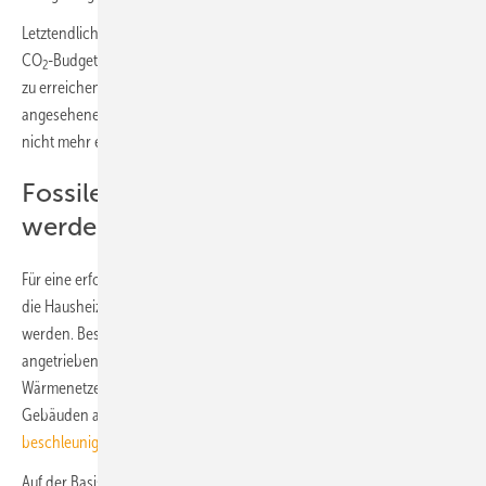
Letztendlich geht es immer um das Einhalten des noch verfügbaren
CO
-Budgets, um mindestens das ursprüngliche „2-Grad-Ziel“ noch
2
zu erreichen. Das 1,5-Grad-Ziel ist nach übereinstimmender Ansicht
angesehener Klimaforscher bereits überschritten bzw. realistisch
nicht mehr einzuhalten!
Fossile müssen sehr schnell ersetzt
werden
Für eine erfolgreiche Energiewende müssen fossile Energieträger für
die Hausheizung und für Wärmeanwendungen sehr schnell ersetzt
werden. Besonders Photovoltaik-Anlagen und elektrisch
angetriebene Wärmepumpen – weniger der Ausbau von
Wärmenetzen – bieten sich für die Energie- und Wärmewende in
Gebäuden an, siehe:
Wie man die Energie- und Wärmewende
beschleunigt
.
Auf der Basis mehrerer Studien und Gutachten wurde eine