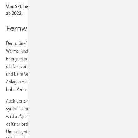
Vom SRU berechnete CO
-Budgets für Deutschland und die EU-27
2
ab 2022.
Fernwärme hinterfragen
Der „grüne“ Ausbau von Nah- und Fernwärme mit verschiedenen
Wärme- und Abwärme-Quellen gehört nach Auffassung vieler
Energieexperten auf den Prüfstand. Es ist leicht nachvollziehbar, dass
die Netzverluste anteilig mit zunehmender Gebäudeeffizienz steigen
und beim Verteilen von Wärme aus zukünftigen Power-to-Heat-
Anlagen oder aus Großwärmepumpen über Fernwärmenetze unnötig
hohe Verluste auftreten.
Auch der Einsatz synthetischer Energieträgern, wie Methan oder
synthetisches Heizöl, die aus grünem Wasserstoff hergestellt werden,
wird aufgrund der hohen Umwandlungsverluste und aufgrund des
dafür erforderlichen Entwicklungszeitraums als kritisch angesehen.
Um mit synthetischen Substituten die Brennstoffe von Gas- und Öl-