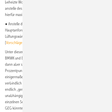
beheizte Wohnfläche A
für Strom und Wärme oder verschärft, wenn
EB
anstelle des Flächenbezugs ein Personenbezug hergestellt wird, und
2
hierfür maximal 20 – 45 m
pro Person angenommen wird.
● Anstelle der heutigen Nebenanforderung für H
` tritt eine zweite
T
Hauptanforderung an die spezifischen Transmissions- und
2
Lüftungswärmeverluste H
und H
pro m
beheizte Wohnfläche A
T
V
EB
[
Vorschläge für ein GEG 2025
].
Unter diesen Voraussetzungen kann an einer 65-%-Regelung, wie von
BMWK und BMWSB vorgeschlagen, festgehalten werden. Dies müsste
dann aber spätestens ab 2025 im Fünfjahrestakt um jeweils 10
Prozentpunkte angehoben werden, um frühestens ab 2040
einigermaßen klimaneutral zu werden. Einfacher wäre es, ein
verbindlich zu vereinbarendes CO
-Restbudget für alle Sektoren
2
endlich „gemeinsam“ festzulegen, und dieses jährlich durch einen
unabhängigen Expertenrat zu überprüfen, wie es seit 2020 für die
einzelnen Sektoren erfolgt. Ein auf dieser Basis neu ausformuliertes
GEG könnte drastisch vereinfacht werden.