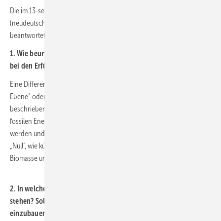
Die im 13-seitigen Papier von BMWK und BMWSB an alle Beteiligten
(neudeutsch Stakeholder) gestellten Fragen könnten dann wie folgt
beantwortet werden:
1. Wie beurteilen Sie die Einführung eines Stufenverhältnisses
bei den Erfüllungsoptionen?
Eine Differenzierung in unterschiedliche Erfüllungsoptionen „auf einer
Ebene“ oder „mit Stufenverhältnis“ wären nach den oben
beschriebenen Vorschlägen nicht mehr erforderlich, wenn alle
fossilen Energieträger mit ihren Emissionsfaktoren berücksichtigt
werden und alle „nicht fossilen Energieträger“ den Emissionsfaktor
„Null“, wie künftig zu 100 % erneuerbarer Strom ab 2035, grün erzeugte
Biomasse und erneuerbare flüssige und gasförmige „Fuels“, aufweisen.
2. In welchem Verhältnis sollen Wärmepumpen zu Wärmenetzen
stehen? Soll es auch möglich sein, eine dezentrale Wärmepumpe
einzubauen, wenn vor Ort ein Wärmenetz vorhanden und der