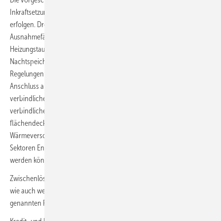
Inkraftsetzung sollte möglichst schon vor dem 1. Januar 2024
erfolgen. Drei Jahre und in durch Sachverständige begründeten
Ausnahmefällen fünf Jahren sollten bei einem außerplanmäßigen
Heizungstausch mit Übergangslösung, für Gasetagenheizungen, für
Nachtspeicherheizungen und Einzelöfen und für besondere
Regelungen für Wohnungseigentümergemeinschaften, für den
Anschluss an ein bis 2045 klimaneutrales Wärmenetz mit
verbindlichen Regelungen zur Umstellung der Wärmenetzstruktur, als
verbindliche Frist gelten. So stünde bis 2030 ein bundesweit
flächendeckender Systemplan der gesamtem Strom- und
Wärmeversorgung zur Verfügung, der auch mit den Zielen der
Sektoren Energiewirtschaft und Verkehr „gemeinsam“ abgeglichen
werden könnte.
Zwischenlösungen mit temporär gemieteten oder geleasten Geräten,
wie auch weitere Härte- und Sonderfälle sollten im Rahmen der oben
genannten Fristen bis spätestens 2030 abgeschlossen sein.