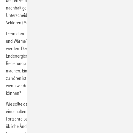
begrenztem Umfang aus „fester, flüssiger oder gasförmiger
nachhaltiger Biomasse (was ist das?)“ stammen soll, dann macht die
Unterscheidung der Emissionsminderung in den verschiedenen
Sektoren (Ministerien) wirklich keinen großen Sinn mehr.
Denn dann könnten alle Emissionen des „Gebäudesektors für Strom
und Wärme“ nur noch dem Sektor „Energiewirtschaft“ zugeordnet
werden. Denn es gibt dann ja fast nur noch Strom und Fernwärme als
Endenergien. Daraus folgt: Alle beteiligten Ministerien bzw. die
Regierung als Gesamtheit müssen sich „gemeinsam“ verantwortlich
machen. Ein Adjektiv, das heute in jedem zweiten Satz von Politikern
zu hören ist . Macht die Zuordnung der Verantwortlichkeit noch Sinn,
wenn wir doch alles „gemeinsam“ erreichen wollen und auch
können?
Wie sollte das noch verfügbare CO
-Budget für alle Sektoren
2
eingehalten werden? Also „gemeinsam“, wenn für die bisher übliche
Fortschreibung eines Gesetzes – hier das GEG – die seit Jahrzehnten
übliche Änderung einzelner Paragraphen geplant ist, anstatt einen