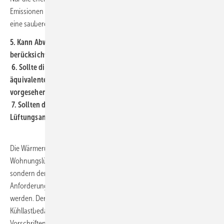
2
Emissionen auf Strom und Wärme aus Kraft-Wärme-Kopplung erlaubt
eine saubere Bilanzierung, die jährlich überprüft werden kann.
5. Kann Abwärmenutzung bei RLT-Anlagen als EE eingestuft und
berücksichtigt werden?
6. Sollte die Einführung einer zu Wärmepumpen vergleichbaren
äquivalenten Leistungszahl der Wärmerückgewinnung
vorgesehen werden?
7. Sollten die hybriden Systeme (beispielsweise der Einbau einer
Lüftungsanlage mit Wärmerückgewinnung) ausgeweitet werden?
Die Wärmerückgewinnung in RLT-Anlagen und in
Wohnungslüftungsanlagen sollte nicht gesetzlich vorgeschrieben,
sondern dem Markt überlassen werden, wenn die anderen
Anforderungen (siehe Antworten zu den Fragen 1 und 2) eingehalten
werden. Der Schwerpunkt sollte hier auf den sommerlichen
Kühllastbedarf ausgerichtet werden und dieser durch entsprechende
Vorschriften zum Fensterflächenanteil, außenliegendem