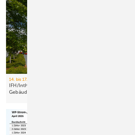
14. bis 17. April 2026, Messe Nürnberg
IFH/Intherm 2026: Sanitär-, Haus- und
Ge­bäu­de­tech­nik