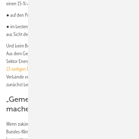
einen 15-%-Anteil erneuerbare Energie nachzuweisen, oder
● auf den Primärenergiebedarf oder
● im besten Falle im erweiterten Sinne auf die CO
-Emissionen, was
2
aus Sicht der Autoren am sinnvollsten und zukunftstauglich wäre?
Und beim Bezug auf die CO
-Emissionen auf welche CO
-Emissionen?
2
2
Aus dem Gebäudesektor, aus dem Verkehrssektor und auch aus dem
Sektor Energiewirtschaft? Denn, wenn man die
Vorschläge aus dem
13-seitigen BMWK/BMWSB-Konzept
mit den vielen Fragen an alle
Verbände verstehen will, stellen sich zuvor einige Fragen, die
zunächst beantwortet werden sollten:
„Gemeinsam“ verantwortlich
machen
Wenn zukünftig (am besten 2035 und spätestens 2045) nach dem
Bundes-Klimaschutzgesetz alle Energie aus Sonne, Wind und in