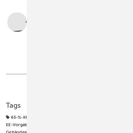
Prof. Dr.-Ing. Dieter Wolff
Ostfalia Hochschule für angewandte Wissenschaften,
Campus Wolfenbüttel, Fakultät Versorgungstechnik,
d.wolff@ostfalia.de
,
www.ostfalia.de
Wolff
Teilen
Link kopieren
Tags
65-%-Klausel für erneuerbare Energien
65-Prozent-
EE-Vorgabe
Energiewende
Erneuerbare Energien
Gebäudeenergiegesetz
Heizungs-Wärmepumpe